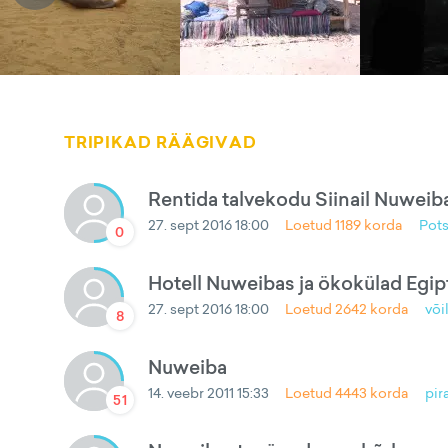
TRIPIKAD RÄÄGIVAD
Rentida talvekodu Siinail Nuweib
27. sept 2016 18:00
Loetud
1189
korda
Pot
0
Hotell Nuweibas ja ökokülad Egi
27. sept 2016 18:00
Loetud
2642
korda
või
8
Nuweiba
14. veebr 2011 15:33
Loetud
4443
korda
pir
51