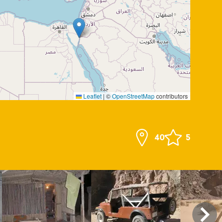
Leaflet
|
©
OpenStreetMap
contributors
40
5