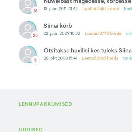
Nuweibast mägedesse, kõrbesse
13. jaan 2011 23:42
Loetud
2652
korda
tmi
16
Siinai kõrb
22. jaan 2009 10:32
Loetud
3742
korda
ulv
25
Otsitakse huvilisi kes tuleks Sii
20. okt 2008 15:41
Loetud
2365
korda
tmik
5
LENNUPAKKUMISED
UUDISED