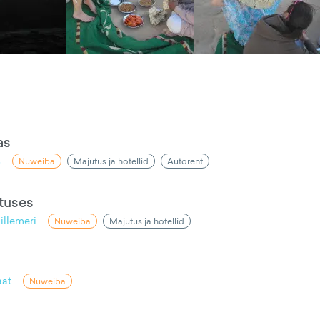
as
s
Nuweiba
Majutus ja hotellid
Autorent
ptuses
lillemeri
Nuweiba
Majutus ja hotellid
aat
Nuweiba