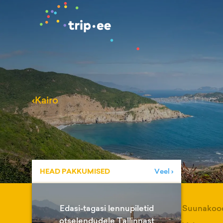
‹
Kairo
HEAD PAKKUMISED
Veel ›
Edasi-tagasi lennupiletid
Suunakoo
otselendudele Tallinnast