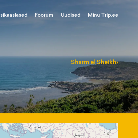
Minu Trip.ee
isikaaslased
Foorum
Uudised
Sharm el Sheikh
›