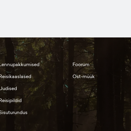
Lennupakkumised
Foorum
Reisikaaslased
Ost-müük
Uudised
Reisipildid
Sisuturundus