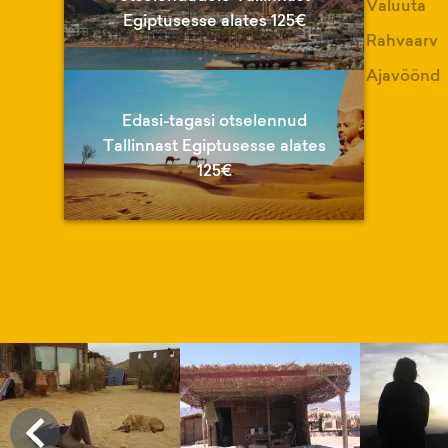
Valuuta
Egiptusesse alates 125€
Rahvaarv
Ajavöönd
Edasi-tagasi otselennud
Tallinnast Egiptusesse alates
125€