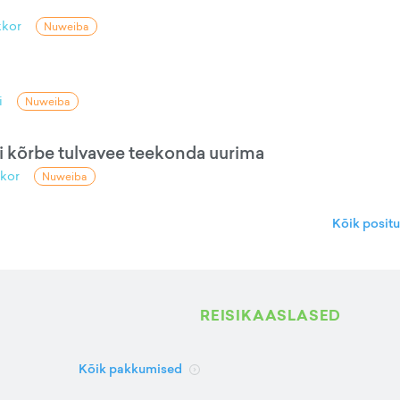
kkor
Nuweiba
i
Nuweiba
nai kõrbe tulvavee teekonda uurima
kor
Nuweiba
Kõik posit
REISIKAASLASED
Kõik pakkumised