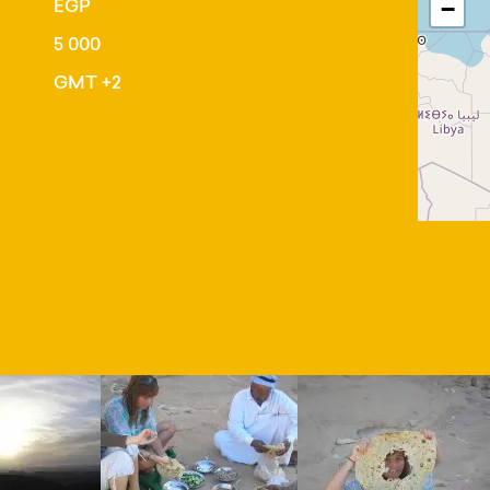
EGP
−
5 000
GMT +2