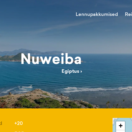
Lennupakkumised
Re
Nuweiba
Egiptus
›
d
+20
+