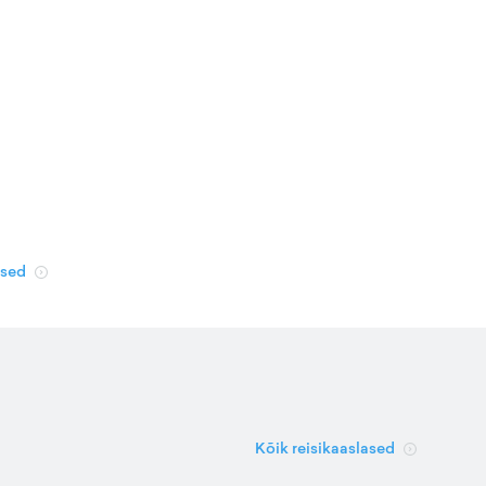
used
Kõik reisikaaslased