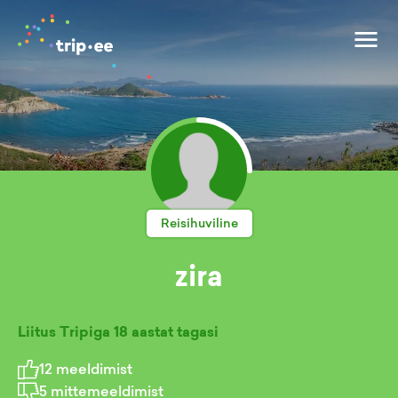
Reisihuviline
zira
Liitus Tripiga
18 aastat tagasi
12
meeldimist
5
mittemeeldimist