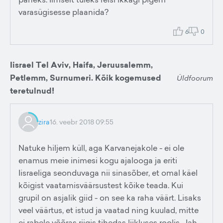
varasügisesse plaanida?
6
0
Iisrael Tel Aviv, Haifa, Jeruusalemm,
Petlemm, Surnumeri. Kõik kogemused
Üldfoorum
teretulnud!
zira
16. veebr 2018 09:55
Natuke hiljem küll, aga Karvanejakole - ei ole
enamus meie inimesi kogu ajalooga ja eriti
Iisraeliga seonduvaga nii sinasõber, et omal käel
kõigist vaatamisväärsustest kõike teada. Kui
grupil on asjalik giid - on see ka raha väärt. Lisaks
veel väärtus, et istud ja vaatad ning kuulad, mitte
ei rabele võõras riigis tihedas liikluses roolis. Jah -