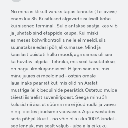
No mina isiklikult varuks tagasilennuks (Tel avivis)
enam kui 3h. Küsitlused algavad sisuliselt kohe
kui sisened terminali. Sulle antakse saatja, kes viib
ja juhatab sind etappide kaupa. Kui miski
esimeses kohvrikontrollis neile ei meeldi, siis
suunatakse edasi põhjalikumasse. Mind ja
kaaslast puistati hullu moodi, aga samas oli see
ka huvitav jälgida - tehnika, mis seal kasutatakse,
on nagu ulmekirjandusest. Hiljem sain aru, mis
minu juures ei meeldinud - ostsin omale
laualinaks paar rätikut, mis olid nn Arafati
mustriga (elik beduiinide pearätid). Ostetud muide
täiesti iisraelist suveniiripoest. Seega minu 3h
kulusid nii ära, et sööma me ei jõudnudki ja vaevu
ning joostes jõudsime väravasse. Aga arvestades
seda põhjalikkust - no võib olla ikka 100% kindel -
see lennuk, mis sealt väljub - juba alla ei kuku.