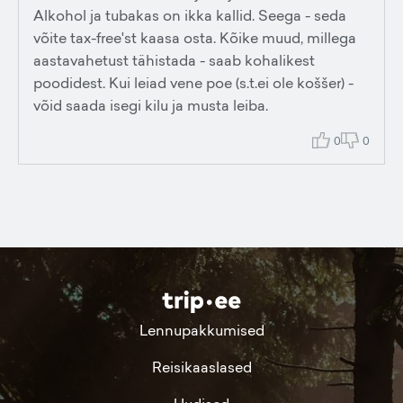
Alkohol ja tubakas on ikka kallid. Seega - seda
võite tax-free'st kaasa osta. Kõike muud, millega
aastavahetust tähistada - saab kohalikest
poodidest. Kui leiad vene poe (s.t.ei ole koššer) -
võid saada isegi kilu ja musta leiba.
0
0
Lennupakkumised
Reisikaaslased