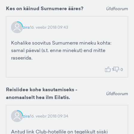
Kes on käinud Surnumere ääres?
Üldfoorum
zira
16. veebr 2018 09:43
Kohalike soovitus Surnumerre mineku kohta:
samal päeval (s.t. enne minekut) end mitte
raseerida.
1
0
Reisiidee kohe kasutamiseks -
Üldfoorum
anomaalselt hea ilm Eilatis.
zira
16. veebr 2018 09:34
Antud link Club-hotellile on tegelikult siiski