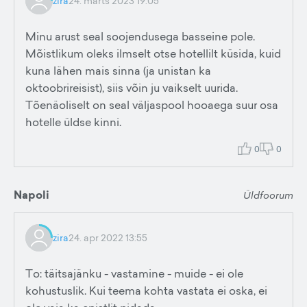
zira
24. märts 2023 19:05
Minu arust seal soojendusega basseine pole.
Mõistlikum oleks ilmselt otse hotellilt küsida, kuid
kuna lähen mais sinna (ja unistan ka
oktoobrireisist), siis võin ju vaikselt uurida.
Tõenäoliselt on seal väljaspool hooaega suur osa
hotelle üldse kinni.
0
0
Napoli
Üldfoorum
zira
24. apr 2022 13:55
To: täitsajänku - vastamine - muide - ei ole
kohustuslik. Kui teema kohta vastata ei oska, ei