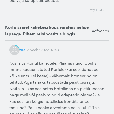
ole vaja ka epistlit pidada.
1
4
Korfu saarel kahekesi koos varateismelise
Üldfoorum
lapsega. Pikem reisipostitus blogis.
zira
19. veebr 2022 07:43
Küsimus Korful käinutele. Plaanis nüüd lõpuks
minna kauaunistatud Korfule (kui see idanaaber
kõike untsu ei keera) - vähemalt broneering on
tehtud. Aga tahaks täpsustada pisut pisiasju.
Näiteks - kas sealsetes hotellides on pistikupesad
nagu meil või peab mingid adapterid olema? Ja
kas seal on kõigis hotellides konditsioneer
tasuline? Palju peaks arvestama selle kulu? Reis