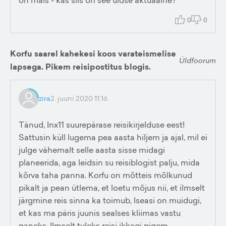
on mais - kas siis on see üldse aktuaalne?
0
0
Korfu saarel kahekesi koos varateismelise
Üldfoorum
lapsega. Pikem reisipostitus blogis.
zira
2. juuni 2020 11:16
Tänud, Inx11 suurepärase reisikirjelduse eest!
Sattusin küll lugema pea aasta hiljem ja ajal, mil ei
julge vähemalt selle aasta sisse midagi
planeerida, aga leidsin su reisiblogist palju, mida
kõrva taha panna. Korfu on mõtteis mõlkunud
pikalt ja pean ütlema, et loetu mõjus nii, et ilmselt
järgmine reis sinna ka toimub, Iseasi on muidugi,
et kas ma päris juunis sealses kliimas vastu
paneks. Ilmselt tuleks reisi ikkagi pigem