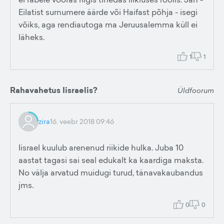
Eilatist surnumere äärde või Haifast põhja - isegi
võiks, aga rendiautoga ma Jeruusalemma küll ei
läheks.
1
1
Rahavahetus Iisraelis?
Üldfoorum
zira
16. veebr 2018 09:46
Iisrael kuulub arenenud riikide hulka. Juba 10
aastat tagasi sai seal edukalt ka kaardiga maksta.
No välja arvatud muidugi turud, tänavakaubandus
jms.
0
0