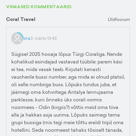
VIIMASED KOMMENTAARID
Coral Travel
Üldfoorum
zira
3. märts 13:43
Sügisel 2025 hooaja lõpus Türgi Coraliga. Nende
kohalikud esindajad vastavad tüübile: parem käsi
ei tea, mida vasak teeb. Kirjutati kenasti
vaucherile bussi number, aga mida ei olnud platsil,
oli selle numbriga buss. Lõpuks tundus juba, et
jäämegi oma kohvritega Antalya lennujaama
parklasse, kuni õnneks üks corali vormis
noormees - Odin (kirgiis?) võttis meid oma tiiva
alla ja hakkas asja uurima. Lõpuks saimegi tema
grupi bussiga (mis tegi meie tõttu eraldi tripi) oma
hotellini. Seda noormeest tahaks tõsiselt tänada,