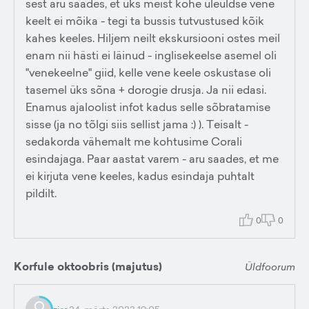
sest aru saades, et üks meist kohe üleüldse vene
keelt ei mõika - tegi ta bussis tutvustused kõik
kahes keeles. Hiljem neilt ekskursiooni ostes meil
enam nii hästi ei läinud - inglisekeelse asemel oli
"venekeelne" giid, kelle vene keele oskustase oli
tasemel üks sõna + dorogie drusja. Ja nii edasi.
Enamus ajaloolist infot kadus selle sõbratamise
sisse (ja no tõlgi siis sellist jama :) ). Teisalt -
sedakorda vähemalt me kohtusime Corali
esindajaga. Paar aastat varem - aru saades, et me
ei kirjuta vene keeles, kadus esindaja puhtalt
pildilt.
0
0
Korfule oktoobris (majutus)
Üldfoorum