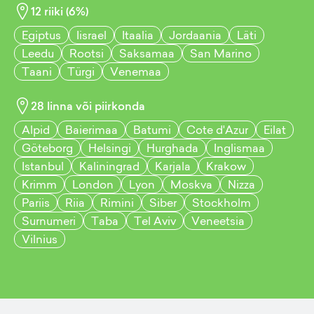
12
riiki (
6
%)
Egiptus
Iisrael
Itaalia
Jordaania
Läti
Leedu
Rootsi
Saksamaa
San Marino
Taani
Türgi
Venemaa
28
linna või piirkonda
Alpid
Baierimaa
Batumi
Cote d'Azur
Eilat
Göteborg
Helsingi
Hurghada
Inglismaa
Istanbul
Kaliningrad
Karjala
Krakow
Krimm
London
Lyon
Moskva
Nizza
Pariis
Riia
Rimini
Siber
Stockholm
Surnumeri
Taba
Tel Aviv
Veneetsia
Vilnius