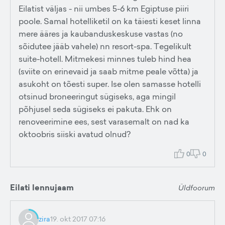
Eilatist väljas - nii umbes 5-6 km Egiptuse piiri
poole. Samal hotelliketil on ka täiesti keset linna
mere ääres ja kaubanduskeskuse vastas (no
sõidutee jääb vahele) nn resort-spa. Tegelikult
suite-hotell. Mitmekesi minnes tuleb hind hea
(sviite on erinevaid ja saab mitme peale võtta) ja
asukoht on tõesti super. Ise olen samasse hotelli
otsinud broneeringut sügiseks, aga mingil
põhjusel seda sügiseks ei pakuta. Ehk on
renoveerimine ees, sest varasemalt on nad ka
oktoobris siiski avatud olnud?
0
0
Eilati lennujaam
Üldfoorum
zira
19. okt 2017 07:16