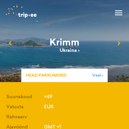
Krimm
‹
›
Ukraina
›
HEAD PAKKUMISED
Veel ›
Suunakood
+49
Valuuta
EUR
Rahvaarv
Ajavöönd
GMT +1