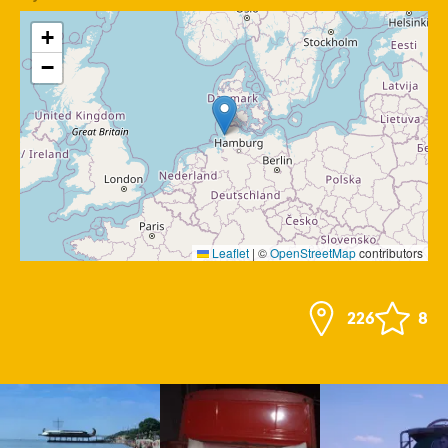
+
−
Leaflet
|
©
OpenStreetMap
contributors
226
8