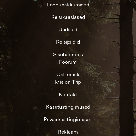
Lennupakkumised
Reisikaaslased
Uudised
Reisipildid
Sisuturundus
Foorum
Ost-müük
Mis on Trip
Kontakt
Kasutustingimused
Privaatsustingimused
Reklaam