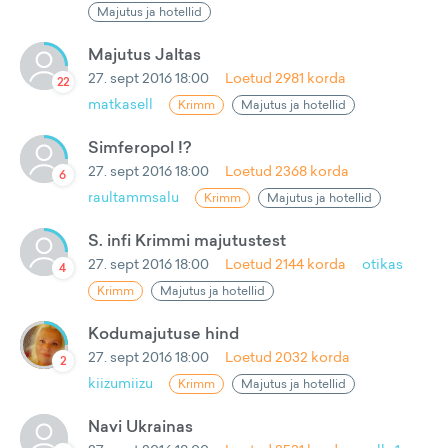
Majutus ja hotellid
Majutus Jaltas
27. sept 2016 18:00
Loetud
2981
korda
22
matkasell
Krimm
Majutus ja hotellid
Simferopol !?
27. sept 2016 18:00
Loetud
2368
korda
6
raultammsalu
Krimm
Majutus ja hotellid
S. infi Krimmi majutustest
27. sept 2016 18:00
Loetud
2144
korda
otikas
4
Krimm
Majutus ja hotellid
Kodumajutuse hind
27. sept 2016 18:00
Loetud
2032
korda
2
kiizumiizu
Krimm
Majutus ja hotellid
Navi Ukrainas