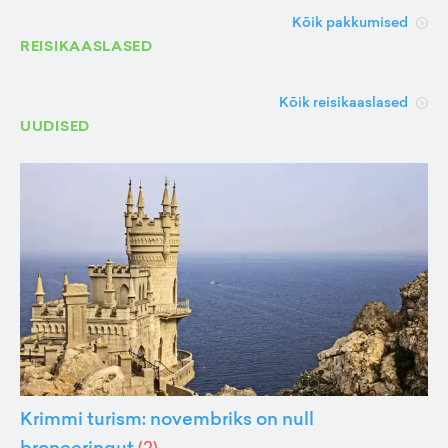
Kõik pakkumised
REISIKAASLASED
Kõik reisikaaslased
UUDISED
Krimmi turism: novembriks on null
broneeringut
(
2
)