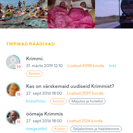
TRIPIKAD RÄÄGIVAD
Krimmi.
31. märts 2019 12:10
Loetud
4398
korda
Intz
10
Krimm
Kas on värskemaid uudiseid Krimmist?
27. sept 2016 18:00
Loetud
2597
korda
18
kiizumiizu
Krimm
Majutus ja hotellid
öömaja Krimmis
27. sept 2016 18:00
Loetud
2124
korda
15
megaorbit
Krimm
Seljakotireis ja hääletamine