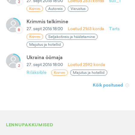
27. sept 2016 18:00
Loetud
2531
korda
sull_1
2
Krimm
Autoreis
Varustus
Krimmis telkimine
27. sept 2016 18:00
Loetud
2163
korda
Tarts
8
Krimm
Seljakotireis ja hääletamine
Majutus ja hotellid
Ukraina öömaja
27. sept 2016 18:00
Loetud
2592
korda
2
Riläksible
Krimm
Majutus ja hotellid
Kõik positused
LENNUPAKKUMISED