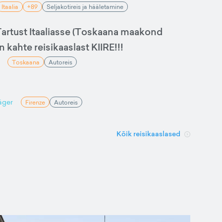
Itaalia
+89
Seljakotireis ja hääletamine
artust Itaaliasse (Toskaana maakond
in kahte reisikaaslast KIIRE!!!
Toskaana
Autoreis
äger
Firenze
Autoreis
Kõik reisikaaslased