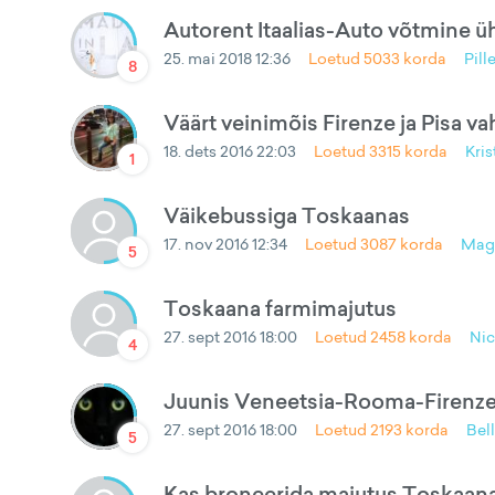
Autorent Itaalias-Auto võtmine üh
25. mai 2018 12:36
Loetud
5033
korda
Pill
8
Väärt veinimõis Firenze ja Pisa va
18. dets 2016 22:03
Loetud
3315
korda
Kris
1
Väikebussiga Toskaanas
17. nov 2016 12:34
Loetud
3087
korda
Mag
5
Toskaana farmimajutus
27. sept 2016 18:00
Loetud
2458
korda
Nic
4
Juunis Veneetsia-Rooma-Firenz
27. sept 2016 18:00
Loetud
2193
korda
Bel
5
Kas broneerida majutus Toskaan