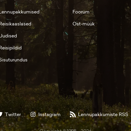
Lennupakkumised
Foorum
Reisikaaslased
Ost-müük
Uudised
Reisipildid
Sisuturundus
Twitter
Instagram
Lennupakkumiste RSS
Copyright © 1998 -
2026