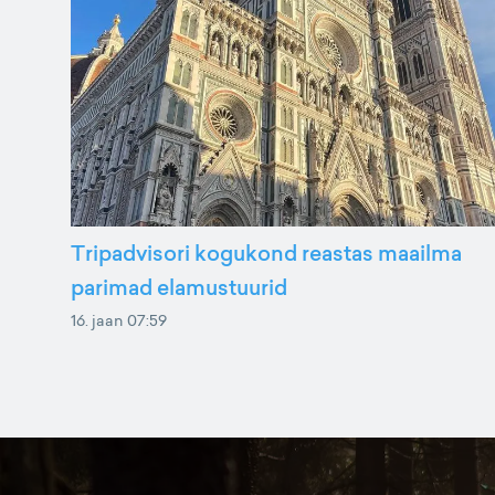
Tripadvisori kogukond reastas maailma
parimad elamustuurid
16. jaan 07:59