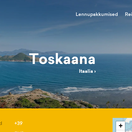
Lennupakkumised
Re
Toskaana
Itaalia
›
d
+39
+