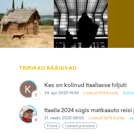
TRIPIKAD RÄÄGIVAD
Kes on kolinud Itaaliasse hiljuti
24. apr 2025 14:44
Loetud
678
korda
küllu
2
Itaalia 2024 sügis matkaauto reisi 
21. veebr 2025 08:03
Loetud
1678
korda
a
8
Fotod
Laevad ja kruiisid