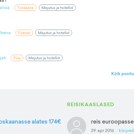
aliisa
Toskaana
Majutus ja hotellid
berra
Firenze
Majutus ja hotellid
jah
Pisa
Majutus ja hotellid
Kõik posit
REISIKAASLASED
Toskaanasse alates 174€
reis euroopasse
29. apr 2016
klaiped