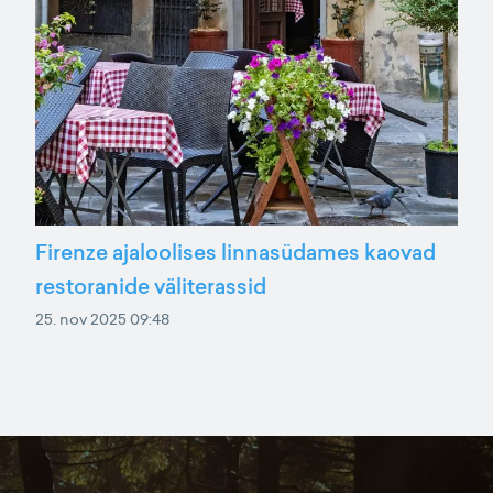
Firenze ajaloolises linnasüdames kaovad
restoranide väliterassid
25. nov 2025 09:48