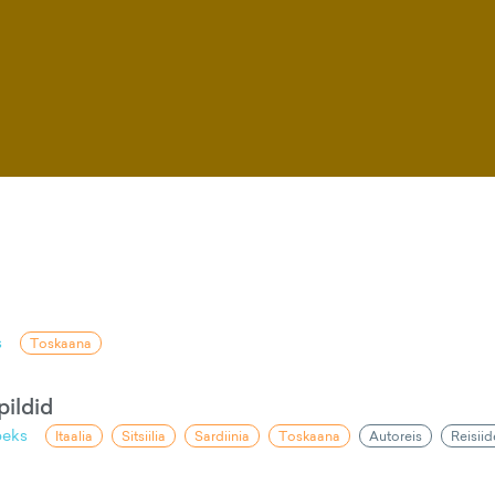
s
Toskaana
pildid
peks
Itaalia
Sitsiilia
Sardiinia
Toskaana
Autoreis
Reisii