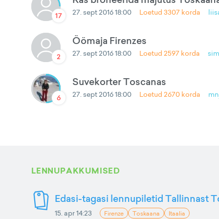
27. sept 2016 18:00
Loetud
3307
korda
liis
17
Öömaja Firenzes
27. sept 2016 18:00
Loetud
2597
korda
sim
2
Suvekorter Toscanas
27. sept 2016 18:00
Loetud
2670
korda
mn
6
LENNUPAKKUMISED
Edasi-tagasi lennupiletid Tallinnast 
15. apr 14:23
Firenze
Toskaana
Itaalia