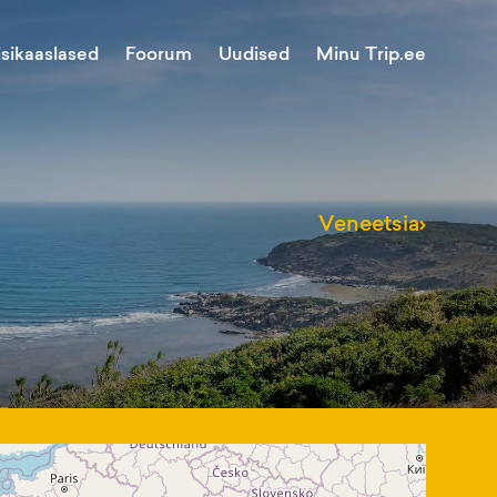
Minu Trip.ee
isikaaslased
Foorum
Uudised
Veneetsia
›