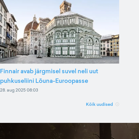
Finnair avab järgmisel suvel neli uut
puhkuseliini Lõuna-Euroopasse
28. aug 2025 08:03
Kõik uudised