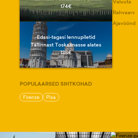
Valuuta
174€
Rahvaarv
Ajavöönd
Edasi-tagasi lennupiletid
Tallinnast Toskaanasse alates
138€
POPULAARSED SIHTKOHAD
Firenze
Pisa