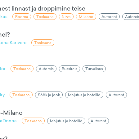
est linnast ja droppimine teise
ekas
Rooma
Toskaana
Nizza
Milaano
Autorent
Autorei
hel?
tiina Karivere
Toskaana
lor
Toskaana
Autoreis
Bussireis
Turvalisus
ky
Toskaana
Söök ja jook
Majutus ja hotellid
Autorent
e-Milano
laDonna
Toskaana
Majutus ja hotellid
Autorent
as?