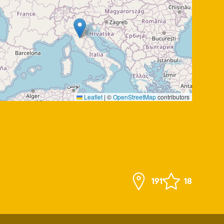
Leaflet
|
©
OpenStreetMap
contributors
191
18