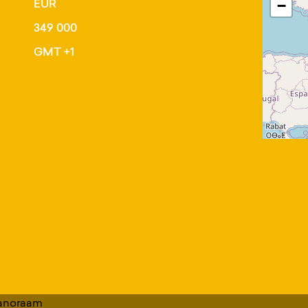
EUR
−
349 000
GMT +1