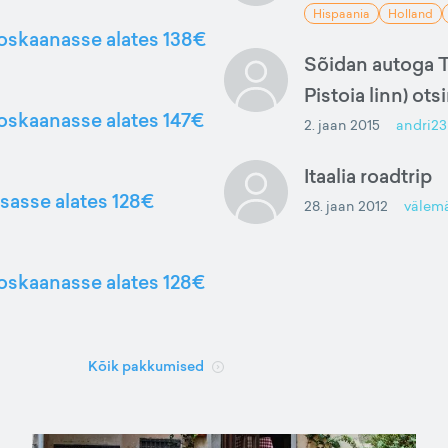
Hispaania
Holland
Toskaanasse alates 138€
Sõidan autoga T
Pistoia linn) ots
Toskaanasse alates 147€
2. jaan 2015
andri23
Itaalia roadtrip
isasse alates 128€
28. jaan 2012
välem
Toskaanasse alates 128€
Kõik pakkumised