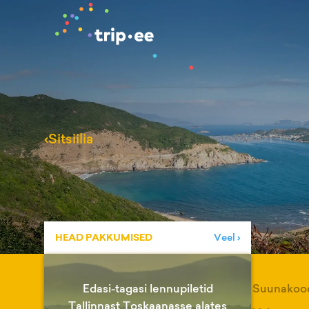
‹
Sitsiilia
HEAD PAKKUMISED
Veel ›
Edasi-tagasi lennupiletid
Suunakoo
Tallinnast Toskaanasse alates