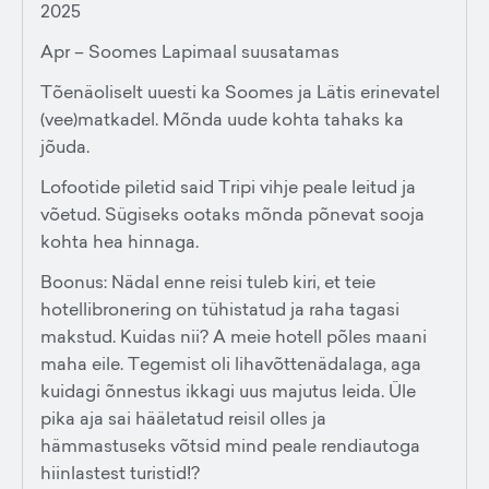
2025
Apr – Soomes Lapimaal suusatamas
Tõenäoliselt uuesti ka Soomes ja Lätis erinevatel
(vee)matkadel. Mõnda uude kohta tahaks ka
jõuda.
Lofootide piletid said Tripi vihje peale leitud ja
võetud. Sügiseks ootaks mõnda põnevat sooja
kohta hea hinnaga.
Boonus: Nädal enne reisi tuleb kiri, et teie
hotellibronering on tühistatud ja raha tagasi
makstud. Kuidas nii? A meie hotell põles maani
maha eile. Tegemist oli lihavõttenädalaga, aga
kuidagi õnnestus ikkagi uus majutus leida. Üle
pika aja sai hääletatud reisil olles ja
hämmastuseks võtsid mind peale rendiautoga
hiinlastest turistid!?