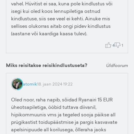
vahel. Hüvitist ei saa, kuna pole kindlustus või
isegi kui oled koos lennupiletiga ostnud
kindlustuse, siis see veel ei kehti. Ainuke mis
sellises olukorras aitab ongi pidev kindlustus
(aastane või kaardiga kaasa tulev).
4
1
Miks reisitakse reisikindlustuseta?
Üldfoorum
atomik
18. jaan 2024 19:22
Oled noor, raha napib, sõidad Ryanairi 15 EUR
üheotsapiletiga, ööbid tuttava diivanil,
hipikommuunis vms ja tegeled sooja päikse all
prügikastist toidupäästmise ja pargis kasvavate
apelsinipuude all korilusega, õlleraha jaoks