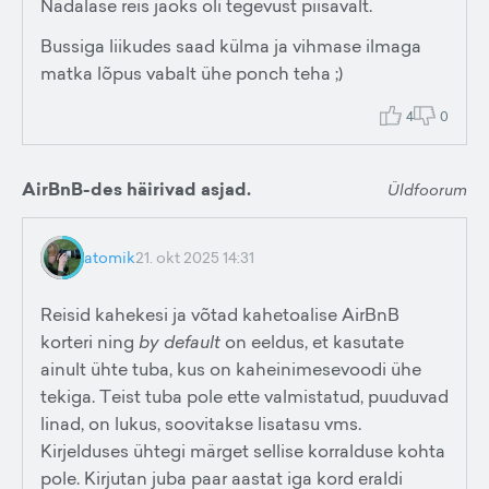
Nädalase reis jaoks oli tegevust piisavalt.
Bussiga liikudes saad külma ja vihmase ilmaga
matka lõpus vabalt ühe ponch teha ;)
4
0
AirBnB-des häirivad asjad.
Üldfoorum
atomik
21. okt 2025 14:31
Reisid kahekesi ja võtad kahetoalise AirBnB
korteri ning
by default
on eeldus, et kasutate
ainult ühte tuba, kus on kaheinimesevoodi ühe
tekiga. Teist tuba pole ette valmistatud, puuduvad
linad, on lukus, soovitakse lisatasu vms.
Kirjelduses ühtegi märget sellise korralduse kohta
pole. Kirjutan juba paar aastat iga kord eraldi