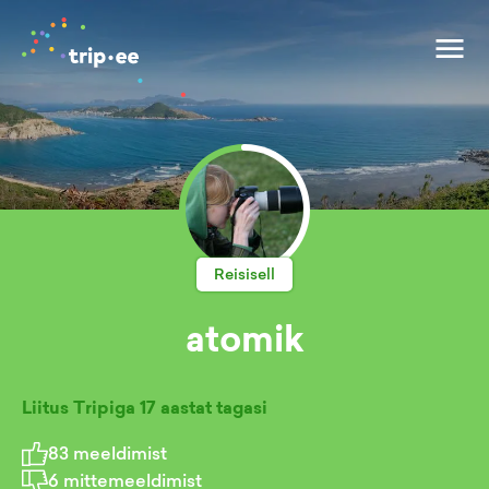
Reisisell
atomik
Liitus Tripiga
17 aastat tagasi
83
meeldimist
6
mittemeeldimist