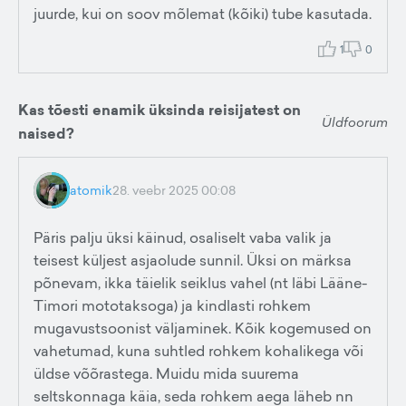
juurde, kui on soov mõlemat (kõiki) tube kasutada.
1
0
Kas tõesti enamik üksinda reisijatest on
Üldfoorum
naised?
atomik
28. veebr 2025 00:08
Päris palju üksi käinud, osaliselt vaba valik ja
teisest küljest asjaolude sunnil. Üksi on märksa
põnevam, ikka täielik seiklus vahel (nt läbi Lääne-
Timori mototaksoga) ja kindlasti rohkem
mugavustsoonist väljaminek. Kõik kogemused on
vahetumad, kuna suhtled rohkem kohalikega või
üldse võõrastega. Muidu mida suurema
seltskonnaga käia, seda rohkem aega läheb nn