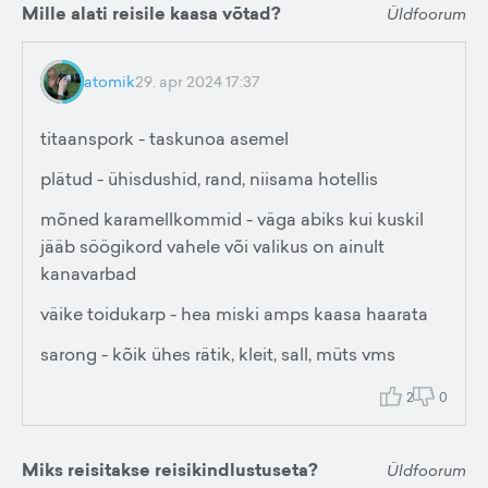
Mille alati reisile kaasa võtad?
Üldfoorum
atomik
29. apr 2024 17:37
titaanspork - taskunoa asemel
plätud - ühisdushid, rand, niisama hotellis
mõned karamellkommid - väga abiks kui kuskil
jääb söögikord vahele või valikus on ainult
kanavarbad
väike toidukarp - hea miski amps kaasa haarata
sarong - kõik ühes rätik, kleit, sall, müts vms
2
0
Miks reisitakse reisikindlustuseta?
Üldfoorum