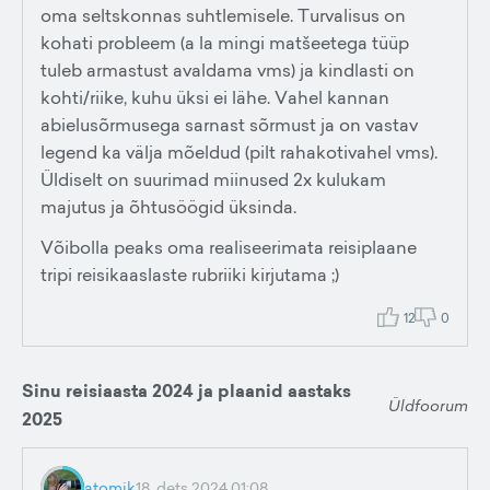
oma seltskonnas suhtlemisele. Turvalisus on
kohati probleem (a la mingi matšeetega tüüp
tuleb armastust avaldama vms) ja kindlasti on
kohti/riike, kuhu üksi ei lähe. Vahel kannan
abielusõrmusega sarnast sõrmust ja on vastav
legend ka välja mõeldud (pilt rahakotivahel vms).
Üldiselt on suurimad miinused 2x kulukam
majutus ja õhtusöögid üksinda.
Võibolla peaks oma realiseerimata reisiplaane
tripi reisikaaslaste rubriiki kirjutama ;)
12
0
Sinu reisiaasta 2024 ja plaanid aastaks
Üldfoorum
2025
atomik
18. dets 2024 01:08