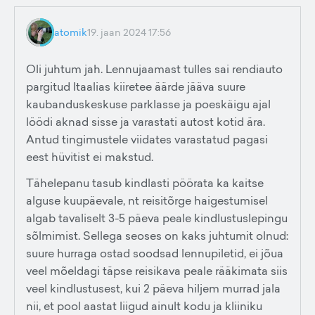
atomik
19. jaan 2024 17:56
Oli juhtum jah. Lennujaamast tulles sai rendiauto
pargitud Itaalias kiiretee äärde jääva suure
kaubanduskeskuse parklasse ja poeskäigu ajal
löödi aknad sisse ja varastati autost kotid ära.
Antud tingimustele viidates varastatud pagasi
eest hüvitist ei makstud.
Tähelepanu tasub kindlasti pöörata ka kaitse
alguse kuupäevale, nt reisitõrge haigestumisel
algab tavaliselt 3-5 päeva peale kindlustuslepingu
sõlmimist. Sellega seoses on kaks juhtumit olnud:
suure hurraga ostad soodsad lennupiletid, ei jõua
veel mõeldagi täpse reisikava peale rääkimata siis
veel kindlustusest, kui 2 päeva hiljem murrad jala
nii, et pool aastat liigud ainult kodu ja kliiniku