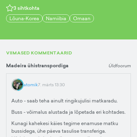
3
sihtkohta
Lõuna-Korea
Namiibia
Omaan
VIIMASED KOMMENTAARID
Madeira ühistranspordiga
Üldfoorum
atomik
7. märts 13:30
Auto - saab teha ainult ringikujulisi matkaradu.
Buss - võimalus alustada ja lõpetada eri kohtades.
Kunagi kahekesi käies tegime enamuse matku
bussidega, ühe päeva tasulise transferiga.