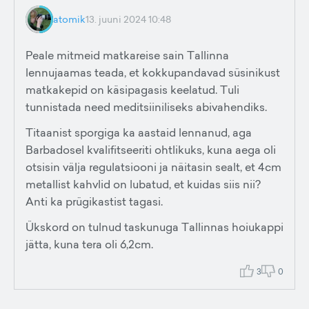
atomik
13. juuni 2024 10:48
Peale mitmeid matkareise sain Tallinna
lennujaamas teada, et kokkupandavad süsinikust
matkakepid on käsipagasis keelatud. Tuli
tunnistada need meditsiiniliseks abivahendiks.
Titaanist sporgiga ka aastaid lennanud, aga
Barbadosel kvalifitseeriti ohtlikuks, kuna aega oli
otsisin välja regulatsiooni ja näitasin sealt, et 4cm
metallist kahvlid on lubatud, et kuidas siis nii?
Anti ka prügikastist tagasi.
Ükskord on tulnud taskunuga Tallinnas hoiukappi
jätta, kuna tera oli 6,2cm.
3
0