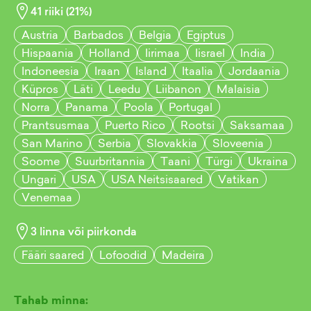
41
riiki (
21
%)
Austria
Barbados
Belgia
Egiptus
Hispaania
Holland
Iirimaa
Iisrael
India
Indoneesia
Iraan
Island
Itaalia
Jordaania
Küpros
Läti
Leedu
Liibanon
Malaisia
Norra
Panama
Poola
Portugal
Prantsusmaa
Puerto Rico
Rootsi
Saksamaa
San Marino
Serbia
Slovakkia
Sloveenia
Soome
Suurbritannia
Taani
Türgi
Ukraina
Ungari
USA
USA Neitsisaared
Vatikan
Venemaa
3
linna või piirkonda
Fääri saared
Lofoodid
Madeira
Tahab minna: