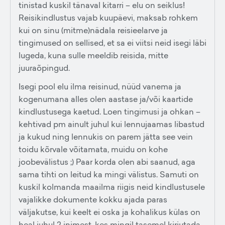
tinistad kuskil tänaval kitarri – elu on seiklus!
Reisikindlustus vajab kuupäevi, maksab rohkem
kui on sinu (mitme)nädala reisieelarve ja
tingimused on sellised, et sa ei viitsi neid isegi läbi
lugeda, kuna sulle meeldib reisida, mitte
juuraõpingud.
Isegi pool elu ilma reisinud, nüüd vanema ja
kogenumana alles olen aastase ja/või kaartide
kindlustusega kaetud. Loen tingimusi ja ohkan –
kehtivad pm ainult juhul kui lennujaamas libastud
ja kukud ning lennukis on parem jätta see vein
toidu kõrvale võitamata, muidu on kohe
joobevälistus ;) Paar korda olen abi saanud, aga
sama tihti on leitud ka mingi välistus. Samuti on
kuskil kolmanda maailma riigis neid kindlustusele
vajalikke dokumente kokku ajada paras
väljakutse, kui keelt ei oska ja kohalikus külas on
heal juhul 2 inimest, kes mingil tasemel kirjutada