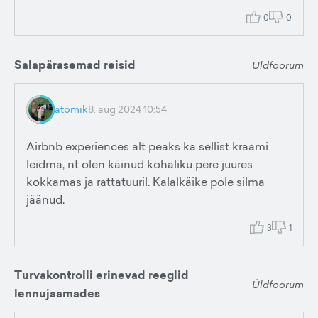
0
0
Salapärasemad reisid
Üldfoorum
atomik
8. aug 2024 10:54
Airbnb experiences alt peaks ka sellist kraami
leidma, nt olen käinud kohaliku pere juures
kokkamas ja rattatuuril. Kalalkäike pole silma
jäänud.
3
1
Turvakontrolli erinevad reeglid
Üldfoorum
lennujaamades