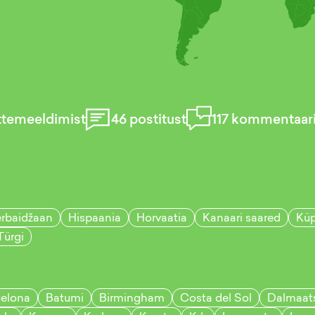
temeeldimist
46
postitust
117
kommentaar
rbaidžaan
Hispaania
Horvaatia
Kanaari saared
Küp
Türgi
celona
Batumi
Birmingham
Costa del Sol
Dalmaat