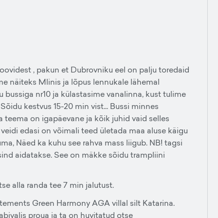
 soovidest , pakun et Dubrovniku eel on palju toredaid
e näiteks Mlinis ja lõpus lennukale lähemal
u bussiga nr10 ja külastasime vanalinna, kust tulime
 Sõidu kestvus 15-20 min vist... Bussi minnes
 teema on igapäevane ja kõik juhid vaid selles
 veidi edasi on võimali teed ületada maa aluse käigu
tuma, Näed ka kuhu see rahva mass liigub. NB! tagsi
 sind aidatakse. See on mäkke sõidu trampliini
otse alla randa tee 7 min jalutust.
partements Green Harmony AGA villal silt Katarina.
abivalis proua ja ta on huvitatud otse