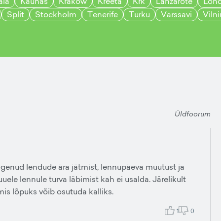
ala
Kaunas
Krakow
Kreeta
Krk
Lanzarote
Lon
Split
Stockholm
Tenerife
Turku
Varssavi
Vilni
Üldfoorum
enud lendude ära jätmist, lennupäeva muutust ja
le lennule turva läbimist kah ei usalda. Järelikult
mis lõpuks võib osutuda kalliks.
1
0