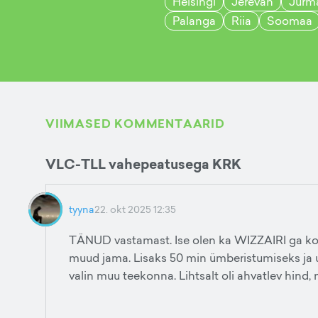
Helsingi
Jerevan
Jurm
Palanga
Riia
Soomaa
VIIMASED KOMMENTAARID
VLC-TLL vahepeatusega KRK
tyyna
22. okt 2025 12:35
TÄNUD vastamast. Ise olen ka WIZZAIRI ga kog
muud jama. Lisaks 50 min ümberistumiseks ja uue
valin muu teekonna. Lihtsalt oli ahvatlev hind, 