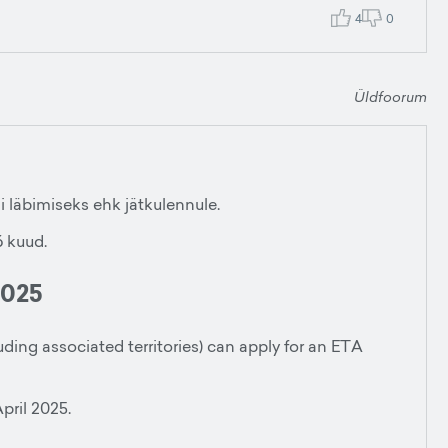
4
0
Üldfoorum
igi läbimiseks ehk jätkulennule.
6 kuud.
2025
uding associated territories) can apply for an ETA
pril 2025.