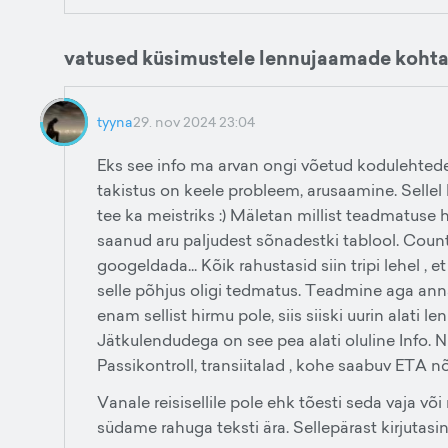
vatused küsimustele lennujaamade koht
tyyna
29. nov 2024 23:04
Eks see info ma arvan ongi võetud kodulehtedel
takistus on keele probleem, arusaamine. Sellel 
tee ka meistriks :) Mäletan millist teadmatuse h
saanud aru paljudest sõnadestki tablool. Count
googeldada... Kõik rahustasid siin tripi lehel , 
selle põhjus oligi tedmatus. Teadmine aga anna
enam sellist hirmu pole, siis siiski uurin alati 
Jätkulendudega on see pea alati oluline Info. N
Passikontroll, transiitalad , kohe saabuv ETA n
Vanale reisisellile pole ehk tõesti seda vaja v
südame rahuga teksti ära. Sellepärast kirjutasi