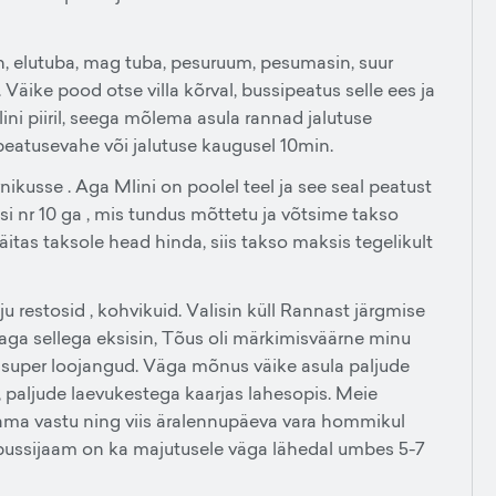
n, elutuba, mag tuba, pesuruum, pesumasin, suur
Väike pood otse villa kõrval, bussipeatus selle ees ja
ini piiril, seega mõlema asula rannad jalutuse
eatusevahe või jalutuse kaugusel 10min.
kusse . Aga Mlini on poolel teel ja see seal peatust
asi nr 10 ga , mis tundus mõttetu ja võtsime takso
äitas taksole head hinda, siis takso maksis tegelikult
ju restosid , kohvikuid. Valisin küll Rannast järgmise
, aga sellega eksisin, Tõus oli märkimisväärne minu
 ja super loojangud. Väga mõnus väike asula paljude
, paljude laevukestega kaarjas lahesopis. Meie
aama vastu ning viis äralennupäeva vara hommikul
i bussijaam on ka majutusele väga lähedal umbes 5-7