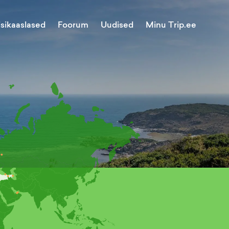
Minu Trip.ee
isikaaslased
Foorum
Uudised