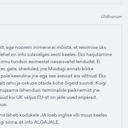
a
Üldfoorum
t, aga noorem inimene ei mõista, et reisimise üks
lehel on info sulaselges eesti keeles. Eks harjutamine
irmu tundsin esimestel iseseisvatel lendudel. Ei
er, gate, sheduled, jne Muidugi annab kõike
et pole keeruline jne ega see ärevust ära võtnud. Eks
b rahu ja oskuse otsida kohe õigeid suundi. Kuigi
lennujaama lahendusi, terminalide paiknemist jne.
üüd kui UK väljus EU-st on jälle uued eripärad.
õue.
õi no läheb kodukale JA loeb inglise või muus keeles
ngi sinna, et info ALGAJALE.