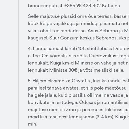
broneeringutest. +385 98 428 802 Katarina
Selle majutuse plussid oma õue terrass, bassei
köök kõige vajalikuga ja muidugi piiramatu net. 
villa kohalt tee randadesse. Asus Sebrono ja Ml
kaugusel. Suur Conzum keskus Sebrenos, üks p
4. Lennujaamast läheb 10€ shuttlebuss Dubrovni
ei tee. On võimalik siis sõita Dubrovnikust tag
lennukalt. Kuigi km-d Mlinisse on vähe ja net n
lennukalt Mlinisse 30€ ja võtsime siiski selle.
5. Hiljem elasime ka Cavtatis , kus ka randu, pal
paralleel tänava arvates, et siis pole mäetõusu
haigele jalale, kuid plussiks oli imeline vaade
kohvikute ja restodega. Õdusas ja romantilises
majutuse nimi oli Zrno ja peremees tuli bussij
meid lisa tasu eest lennujaama (3-4 km). Kuig
min.