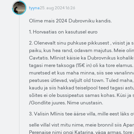
tyyna
25. aug 2024 16:26
Olime mais 2024 Dubrovniku kandis.
1. Horvaatias on kasutusel euro
2. Olenevalt sinu puhkuse pikkusest , viisist ja
paiku, kus hea rand, odavam majutus. Meie olim
Cavtatis. Mlinist käisie ka Dubrovnikus kohalik
tagasi mere taksoga (15€ in) oli ka tore elamus.
muretsed et kus maha minna, siis see vanalinna
peatuses ütlevad, valjult old town. Tuled maha,
kaudu ja siis hakkad teiselpool teed tagasi as
sõites ei ole bussipeatus samas kohas. Küsi ja
/Gondlite juures. Nime unustasin.
3. Valisin Mlinis tee äärse villa, mille eest läks 
selle villal vist mitu nime, meie bronnil siis A
Perenaise nimi ongi Katarina, väga armas, tore 