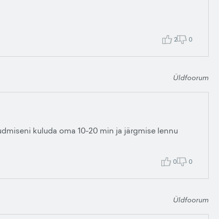
2
0
Üldfoorum
udmiseni kuluda oma 10-20 min ja järgmise lennu
0
0
Üldfoorum