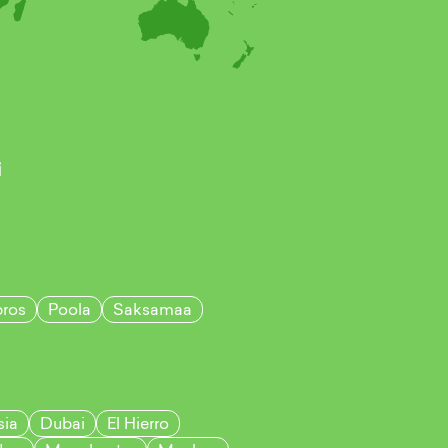
i
ros
Poola
Saksamaa
sia
Dubai
El Hierro