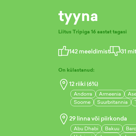
tyyna
Liitus Tripiga
16 aastat tagasi
142
meeldimist
31
mit
On külastanud:
12
riiki (
6
%)
Andorra
Armeenia
Ase
Soome
Suurbritannia
29
linna või piirkonda
Abu Dhabi
Bakuu
Bar