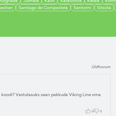
Hurghada
Jurmala
Kairo
Kataloonia
Kerala
Krim
astian
Santiago de Compostela
Santorini
Sitsiilia
Üldfoorum
k koodi? Vastutasuks saan pakkuda Viking Line oma
0
0