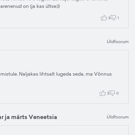
 arenenud on (ja kas ültse:))
3
1
Üldfoorum
mistule. Naljakas lihtsalt lugeda seda, ma Võnnus
3
0
ar ja märts Veneetsia
Üldfoorum