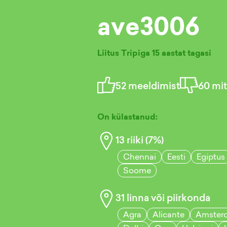
ave3006
Liitus Tripiga
15 aastat tagasi
52
meeldimist
60
mit
On külastanud:
13
riiki (
7
%)
Chennai
Eesti
Egiptus
Soome
31
linna või piirkonda
Agra
Alicante
Amster