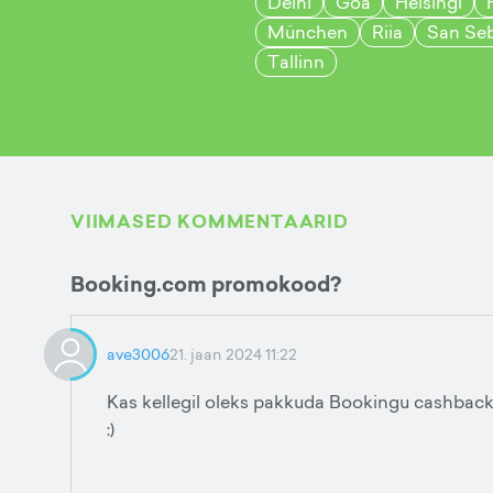
Delhi
Goa
Helsingi
München
Riia
San Seb
Tallinn
VIIMASED KOMMENTAARID
Booking.com promokood?
ave3006
21. jaan 2024 11:22
Kas kellegil oleks pakkuda Bookingu cashbac
:)