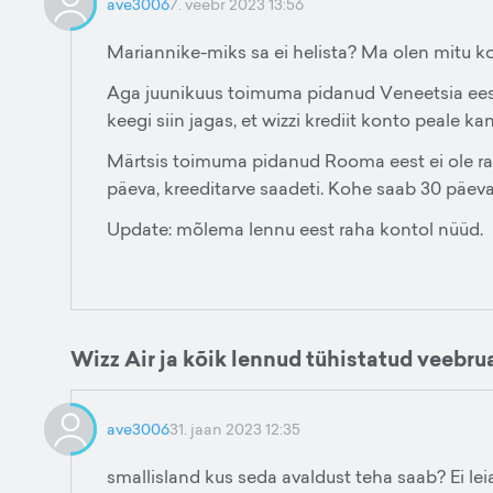
ave3006
7. veebr 2023 13:56
Mariannike-miks sa ei helista? Ma olen mitu kord
Aga juunikuus toimuma pidanud Veneetsia eest 
keegi siin jagas, et wizzi krediit konto peale k
Märtsis toimuma pidanud Rooma eest ei ole raha
päeva, kreeditarve saadeti. Kohe saab 30 päeva t
Update: mõlema lennu eest raha kontol nüüd.
Wizz Air ja kõik lennud tühistatud veebru
ave3006
31. jaan 2023 12:35
smallisland kus seda avaldust teha saab? Ei leia