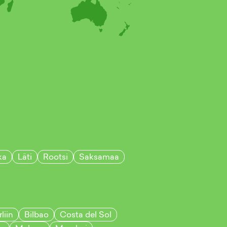
ka
Läti
Rootsi
Saksamaa
liin
Bilbao
Costa del Sol