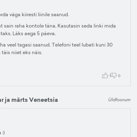
a väga kiiresti liinile saanud.
sain raha kontole täna. Kasutasin seda linki mida
antaks. Läks aega 5 päeva.
 veel tagasi saanud. Telefoni teel lubati kuni 30
äis niiet eks näis.
1
0
ar ja märts Veneetsia
Üldfoorum
 :)