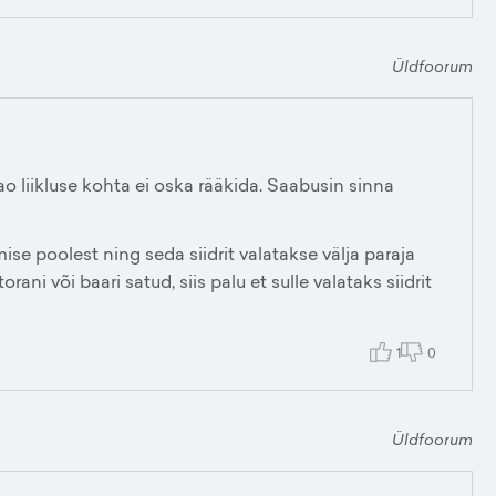
Üldfoorum
ao liikluse kohta ei oska rääkida. Saabusin sinna
se poolest ning seda siidrit valatakse välja paraja
orani või baari satud, siis palu et sulle valataks siidrit
1
0
Üldfoorum