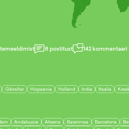
temeeldimist
8
postitust
142
kommentaari
Gibraltar
Hispaania
Holland
India
Itaalia
Kree
dam
Andaluusia
Ateena
Baierimaa
Barcelona
Ber