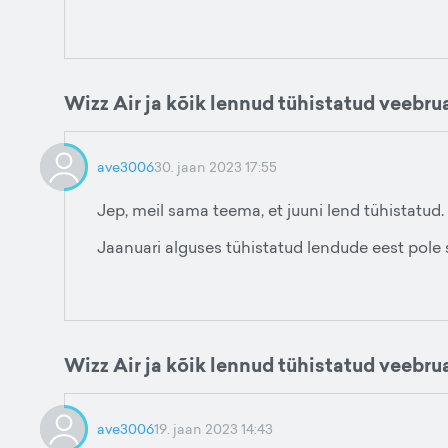
Wizz Air ja kõik lennud tühistatud veebru
ave3006
30. jaan 2023 17:55
Jep, meil sama teema, et juuni lend tühistatud.
Jaanuari alguses tühistatud lendude eest pole s
Wizz Air ja kõik lennud tühistatud veebru
ave3006
19. jaan 2023 14:43