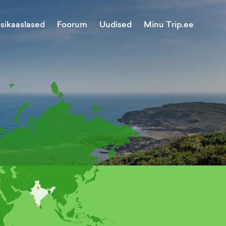
Minu Trip.ee
isikaaslased
Foorum
Uudised