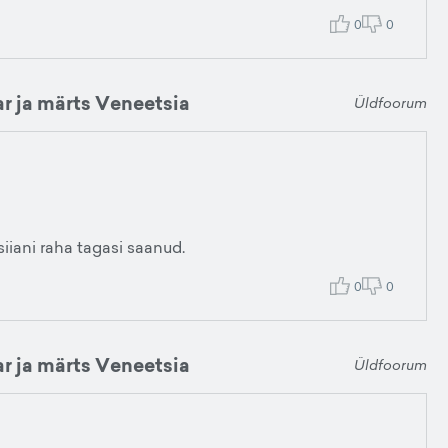
0
0
ar ja märts Veneetsia
Üldfoorum
iiani raha tagasi saanud.
0
0
ar ja märts Veneetsia
Üldfoorum