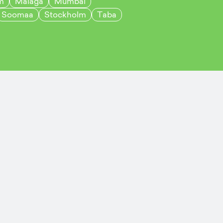
m
Malaga
Mumbai
Soomaa
Stockholm
Taba