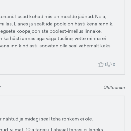
errani. Ilusad kohad mis on meelde jäänud: Noja,
llas, Llanes ja sealt ida poole on hästi kena rannik.
iaegsete koopajooniste poolest-imeilus linnake.
n ka hästi armas aga väga tuuline, vette minna ei
analinn kindlasti, soovitan olla seal vähemalt kaks
1
0
?
Üldfoorum
r nähtud ja midagi seal teha rohkem ei ole.
nud, viimati 10 a tagasi. Lähiajal tagasi ei läheks,