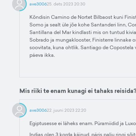
ave3006
25. dets 2023 20:30
Kõndisin Camino de Nortet Bilbaost kuni Finist
Somo ja sealt üle jõe kohe Santanderi linn, Comi
Santillana del Mar kindlasti mis on tuntud kiv
Sobrado ja mungaklooster, Finisterre linnake o
soovitata, kuna ohtlik. Santiago de Copostela v
päeva ikka.
Mis riiki te enam kunagi ei tahaks reisida
ave3006
22. juuni 2023 22:20
Egiptusesse ei läheks enam. Püramiidid ja Luxo
Indias olen 3 korda käinud, päris palju ringi sõit