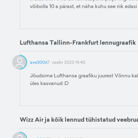
võibolla 10 a pärast, et näha kuhu see riik edasi
Lufthansa Tallinn-Frankfurt lennugraafik
ave3006
7. veebr 2023 14:40
Jõudsime Lufthansa graafiku juurest Võnnu kal
üles kasvanud :D
Wizz Air ja kõik lennud tühistatud veebru