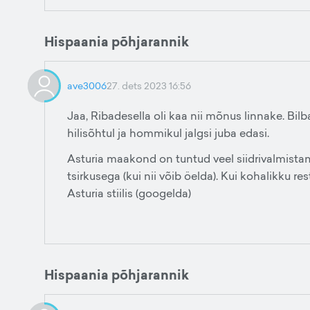
Hispaania põhjarannik
ave3006
27. dets 2023 16:56
Jaa, Ribadesella oli kaa nii mõnus linnake. Bilb
hilisõhtul ja hommikul jalgsi juba edasi.
Asturia maakond on tuntud veel siidrivalmistami
tsirkusega (kui nii võib öelda). Kui kohalikku rest
Asturia stiilis (googelda)
Hispaania põhjarannik