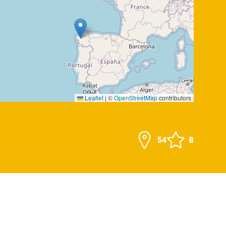
Leaflet
|
©
OpenStreetMap
contributors
54
8