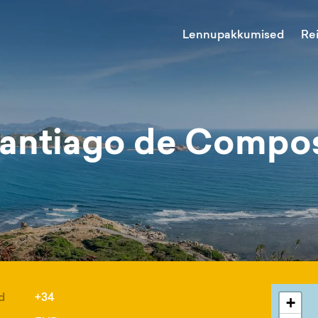
Lennupakkumised
Re
antiago de Compos
d
+34
+