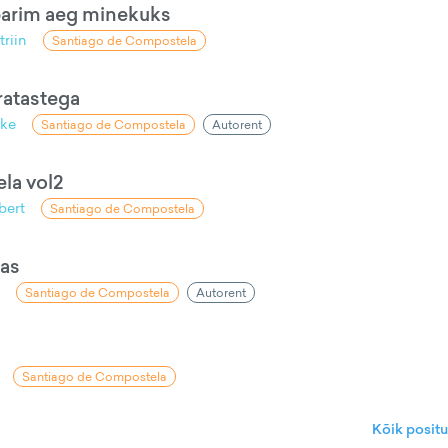
parim aeg minekuks
triin
Santiago de Compostela
ratastega
uke
Santiago de Compostela
Autorent
la vol2
bert
Santiago de Compostela
as
Santiago de Compostela
Autorent
Santiago de Compostela
Kõik posit