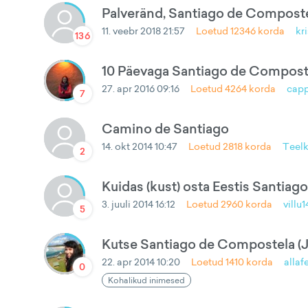
Palveränd, Santiago de Composte
11. veebr 2018 21:57
Loetud
12346
korda
kri
136
10 Päevaga Santiago de Compost
27. apr 2016 09:16
Loetud
4264
korda
capp
7
Camino de Santiago
14. okt 2014 10:47
Loetud
2818
korda
Teelk
2
Kuidas (kust) osta Eestis Santia
3. juuli 2014 16:12
Loetud
2960
korda
villu1
5
Kutse Santiago de Compostela (J
22. apr 2014 10:20
Loetud
1410
korda
alla
0
Kohalikud inimesed