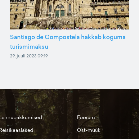
Santiago de Compostela hakkab koguma
turismimaksu
29. juuli 2023 09:19
Lennupakkumised
Foorum
Reisikaaslased
Ost-müük