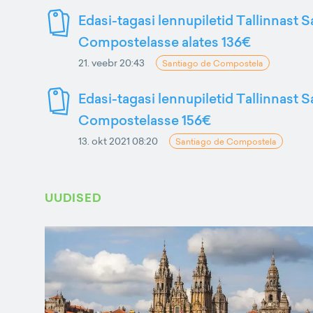
Edasi-tagasi lennupiletid Tallinnast 
Compostelasse alates 136€
21. veebr 20:43
Santiago de Compostela
Edasi-tagasi lennupiletid Tallinnast 
Compostelasse 156€
13. okt 2021 08:20
Santiago de Compostela
UUDISED