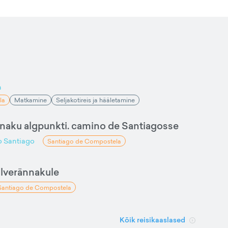
n
la
Matkamine
Seljakotireis ja hääletamine
naku algpunkti. camino de Santiagosse
 Santiago
Santiago de Compostela
alverännakule
Santiago de Compostela
Kõik reisikaaslased