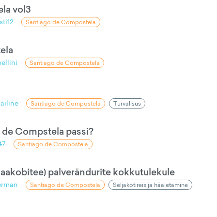
la vol3
sti12
Santiago de Compostela
ela
ellini
Santiago de Compostela
äiline
Santiago de Compostela
Turvalisus
go de Compstela passi?
47
Santiago de Compostela
aakobitee) palverändurite kokkutulekule
ferman
Santiago de Compostela
Seljakotireis ja hääletamine