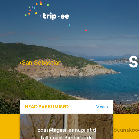
S
‹
San Sebastian
HEAD PAKKUMISED
Veel ›
Edasi-tagasi lennupiletid
Suunakoo
Tallinnast Santiago de