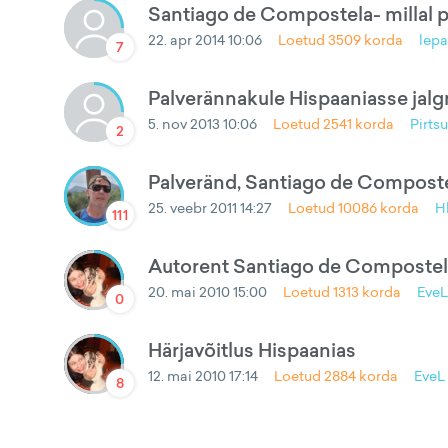
Santiago de Compostela- millal 
22. apr 2014 10:06
Loetud
3509
korda
lepa
7
Palverännakule Hispaaniasse jalg
5. nov 2013 10:06
Loetud
2541
korda
Pirts
2
Palveränd, Santiago de Composte
25. veebr 2011 14:27
Loetud
10086
korda
H
111
Autorent Santiago de Compostel
20. mai 2010 15:00
Loetud
1313
korda
EveL
0
Härjavõitlus Hispaanias
12. mai 2010 17:14
Loetud
2884
korda
EveL
8