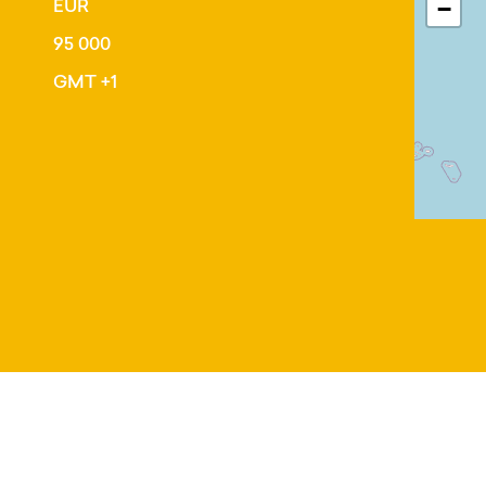
EUR
−
95 000
GMT +1