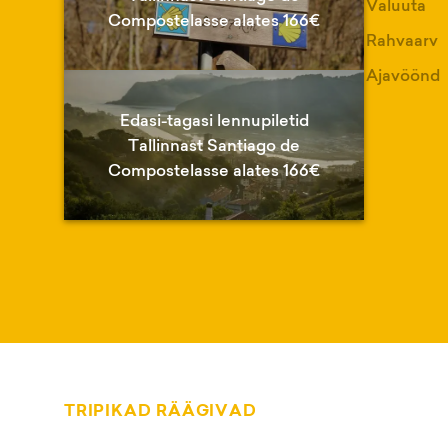
Valuuta
Compostelasse alates 166€
Rahvaarv
Ajavöönd
Edasi-tagasi lennupiletid
Tallinnast Santiago de
Compostelasse alates 166€
TRIPIKAD RÄÄGIVAD