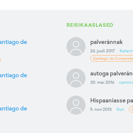
REISIKAASLASED
Santiago de
palverännak
26. juuli 2017
Katari
Santiago de Composte
autoga palverän
Santiago de
30. mai 2016
camino
Hispaaniasse p
Santiago de
5. nov 2013
Sun