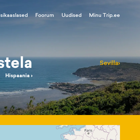
Minu Trip.ee
isikaaslased
Foorum
Uudised
tela
Sevilla
›
Hispaania
›