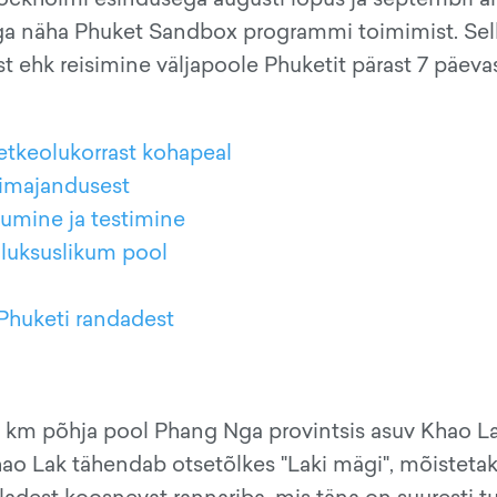
aga näha Phuket Sandbox programmi toimimist. Sel
 ehk reisimine väljapoole Phuketit pärast 7 päeva
hetkeolukorrast kohapeal
rimajandusest
bumine ja testimine
 luksuslikum pool
 Phuketi randadest
5 km põhja pool Phang Nga provintsis asuv Khao L
 Khao Lak tähendab otsetõlkes "Laki mägi", mõistetak
ladest koosnevat rannariba, mis täna on suuresti tu