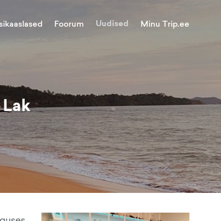
Uudised
Minu Trip.ee
sikaaslased
Foorum
 Lak
lguses