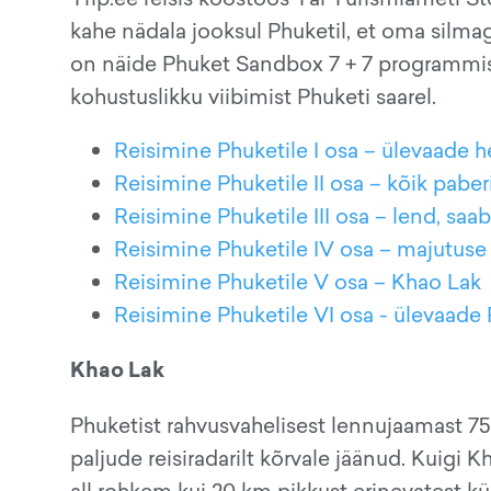
kahe nädala jooksul Phuketil, et oma silm
on näide Phuket Sandbox 7 + 7 programmist
kohustuslikku viibimist Phuketi saarel.
Reisimine Phuketile I osa – ülevaade 
Reisimine Phuketile II osa – kõik pabe
Reisimine Phuketile III osa – lend, saa
Reisimine Phuketile IV osa – majutuse
Reisimine Phuketile V osa – Khao Lak
Reisimine Phuketile VI osa - ülevaade
Khao Lak
Phuketist rahvusvahelisest lennujaamast 7
paljude reisiradarilt kõrvale jäänud. Kuigi
all rohkem kui 20 km pikkust erinevatest kü