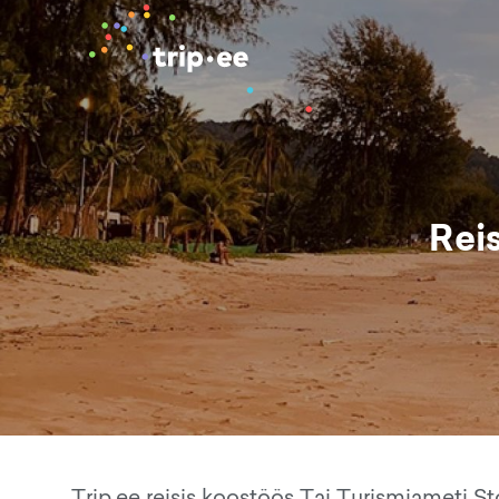
Rei
Trip.ee reisis koostöös Tai Turismiameti S