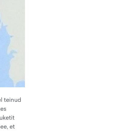
l teinud
kes
uketit
ee, et