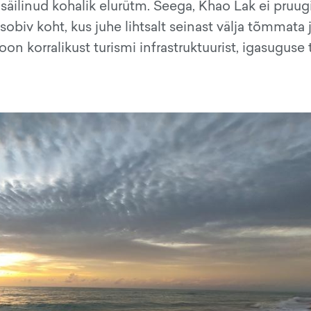
 säilinud kohalik elurütm. Seega, Khao Lak ei pruugi
obiv koht, kus juhe lihtsalt seinast välja tõmmata 
on korralikust turismi infrastruktuurist, igasugus