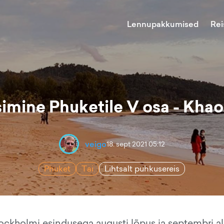
Lennupakkumised
Rei
simine Phuketile V osa - Khao
veigo
18. sept 2021 05:12
Phuket
Tai
Lihtsalt puhkusereis
tockholmi esindusega augusti lõpus ja septembri a