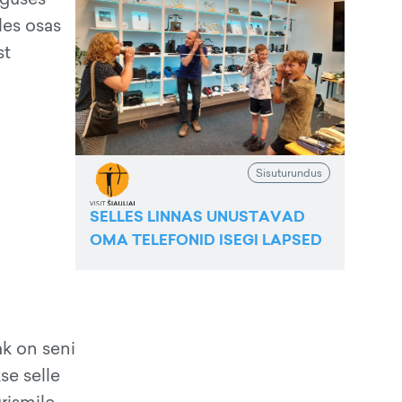
les osas
st
Sisuturundus
SELLES LINNAS UNUSTAVAD
OMA TELEFONID ISEGI LAPSED
ak on seni
se selle
rismile