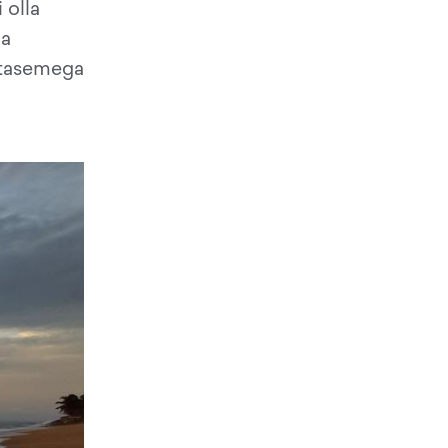
 olla
ja
e tasemega