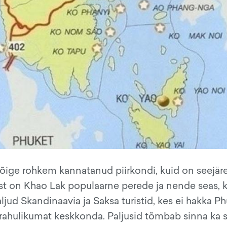
kõige rohkem kannatanud piirkondi, kuid on seejäre
ist on Khao Lak populaarne perede ja nende seas, 
jud Skandinaavia ja Saksa turistid, kes ei hakka Ph
 rahulikumat keskkonda. Paljusid tõmbab sinna ka s