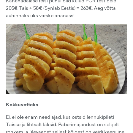
Kahenädalase reisi puhul olid kulud PCR testidele
205€ Tais + 58€ (Synlab Eestis) = 263€. Aeg võtta
auhinnaks üks värske ananass!
Kokkuvõtteks
Ei, ei ole enam need ajad, kus ostsid lennukipileti
Taisse ja lihtsalt läksid. Paberimajandust on selgelt
rohkem ja ülevaadet sellest kõigest on veidi keeruline