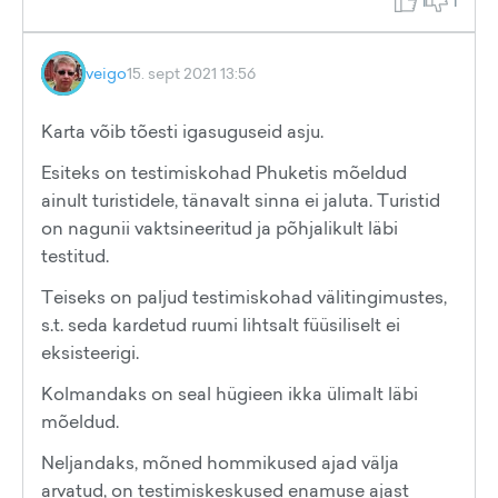
1
1
veigo
15. sept 2021 13:56
Karta võib tõesti igasuguseid asju.
Esiteks on testimiskohad Phuketis mõeldud
ainult turistidele, tänavalt sinna ei jaluta. Turistid
on nagunii vaktsineeritud ja põhjalikult läbi
testitud.
Teiseks on paljud testimiskohad välitingimustes,
s.t. seda kardetud ruumi lihtsalt füüsiliselt ei
eksisteerigi.
Kolmandaks on seal hügieen ikka ülimalt läbi
mõeldud.
Neljandaks, mõned hommikused ajad välja
arvatud, on testimiskeskused enamuse ajast