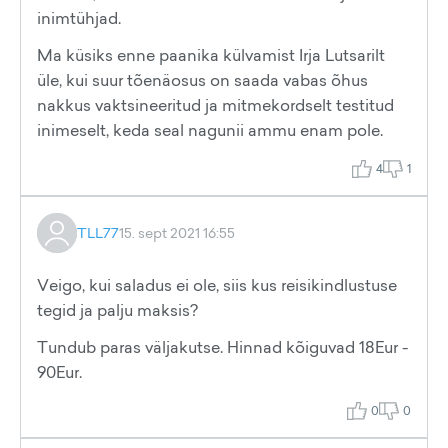
inimtühjad.
Ma küsiks enne paanika külvamist Irja Lutsarilt
üle, kui suur tõenäosus on saada vabas õhus
nakkus vaktsineeritud ja mitmekordselt testitud
inimeselt, keda seal nagunii ammu enam pole.
4
1
TLL77
15. sept 2021 16:55
Veigo, kui saladus ei ole, siis kus reisikindlustuse
tegid ja palju maksis?
Tundub paras väljakutse. Hinnad kõiguvad 18Eur -
90Eur.
0
0