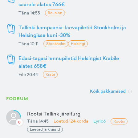
saarele alates 766€
Täna 14:55
Reunion
Tallinki kampaania: laevapiletid Stockholmi ja
Helsingisse kuni -30%
Täna 10:11
Stockholm
Helsingi
Edasi-tagasi lennupiletid Helsingist Krabile
alates 658€
Eile 20:44
Krabi
Kõik pakkumised
FOORUM
Rootsi Tallink järelturg
Täna 14:45
Loetud
124
korda
Lyric6
Rootsi
0
Laevad ja kruiisid