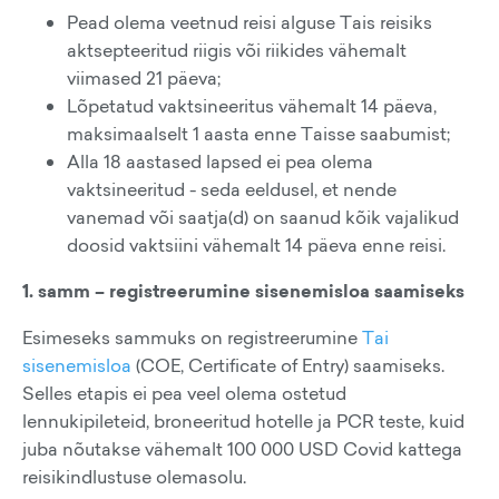
Pead olema veetnud reisi alguse Tais reisiks
aktsepteeritud riigis või riikides vähemalt
viimased 21 päeva;
Lõpetatud vaktsineeritus vähemalt 14 päeva,
maksimaalselt 1 aasta enne Taisse saabumist;
Alla 18 aastased lapsed ei pea olema
vaktsineeritud - seda eeldusel, et nende
vanemad või saatja(d) on saanud kõik vajalikud
doosid vaktsiini vähemalt 14 päeva enne reisi.
1. samm – registreerumine sisenemisloa saamiseks
Esimeseks sammuks on registreerumine
Tai
sisenemisloa
(COE, Certificate of Entry) saamiseks.
Selles etapis ei pea veel olema ostetud
lennukipileteid, broneeritud hotelle ja PCR teste, kuid
juba nõutakse vähemalt 100 000 USD Covid kattega
reisikindlustuse olemasolu.