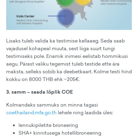
Lisaks tuleb valida ka testimise kellaaeg. Seda saab
vajadusel kohapeal muuta, sest liiga suurt tungi
testimiseks pole. Enamik inimesi eelistab hommikusi
aegu. Pärast valiku tegemist tuleb testide ette ära
maksta, selleks sobib ka deebetkaart. Kolme testi hind
kokku on 8000 THB ehk ~205€.
3. samm – saada lõplik COE
Kolmandaks sammuks on minna tagasi
coethailand.mfa.go.th
lehele ning laadida üles:
lennukipiletite broneering
SHA+ kinnitusega hotellibroneering