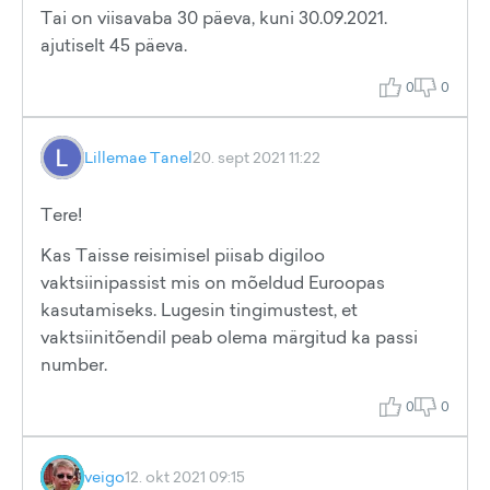
Tai on viisavaba 30 päeva, kuni 30.09.2021.
ajutiselt 45 päeva.
0
0
Lillemae Tanel
20. sept 2021 11:22
Tere!
Kas Taisse reisimisel piisab digiloo
vaktsiinipassist mis on mõeldud Euroopas
kasutamiseks. Lugesin tingimustest, et
vaktsiinitõendil peab olema märgitud ka passi
number.
0
0
veigo
12. okt 2021 09:15