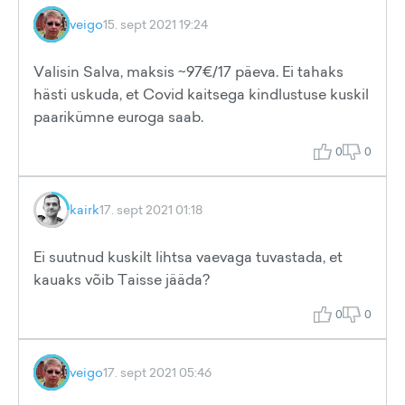
veigo
15. sept 2021 19:24
Valisin Salva, maksis ~97€/17 päeva. Ei tahaks
hästi uskuda, et Covid kaitsega kindlustuse kuskil
paarikümne euroga saab.
0
0
kairk
17. sept 2021 01:18
Ei suutnud kuskilt lihtsa vaevaga tuvastada, et
kauaks võib Taisse jääda?
0
0
veigo
17. sept 2021 05:46