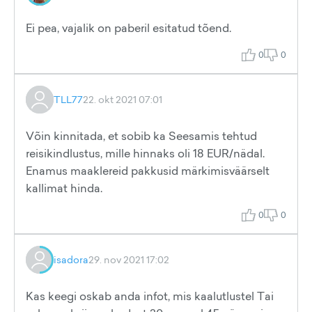
Ei pea, vajalik on paberil esitatud tõend.
0
0
TLL77
22. okt 2021 07:01
Võin kinnitada, et sobib ka Seesamis tehtud
reisikindlustus, mille hinnaks oli 18 EUR/nädal.
Enamus maaklereid pakkusid märkimisväärselt
kallimat hinda.
0
0
isadora
29. nov 2021 17:02
Kas keegi oskab anda infot, mis kaalutlustel Tai