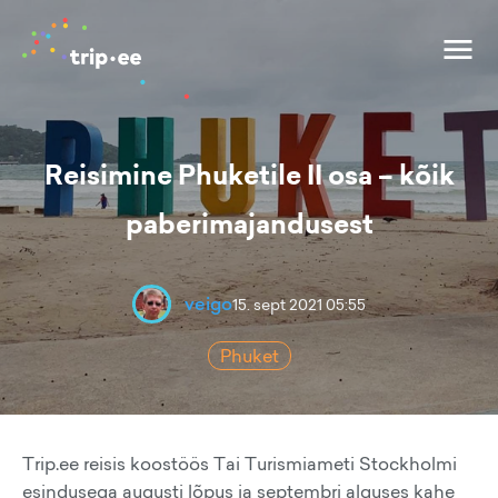
Reisimine Phuketile II osa – kõik
paberimajandusest
veigo
15. sept 2021 05:55
Phuket
Trip.ee reisis koostöös Tai Turismiameti Stockholmi
esindusega augusti lõpus ja septembri alguses kahe