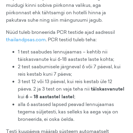
muidugi kinni sobiva piirkonna valikus, aga
piirkonnast ehk tähtsamgi on hotelli hinna ja
pakutava suhe ning siin mänguruumi jagub.
Nüüd tuleb broneerida PCR testide ajad aadressil
thailandpsas.com
. PCR testid tuleb teha:
1 test saabudes lennujaamas – kehtib nii
täiskasvanute kui 6-18 aastaste laste kohta;
2 test saabumisele järgneval 6 või 7 päeval, kui
reis kestab kuni 7 päeva;
3 test 12 või 13 päeval, kui reis kestab üle 12
päeva. 2 ja 3 test on vaja teha nii
täiskasvanutel
kui
6 – 18 aastastel lastel
;
alla 6 aastased lapsed peavad lennujaamas
tegema süljetesti, kas selleks ka aega vaja on
broneerida, ei oska öelda.
Testi kuupäeva määrab süsteem automaatselt