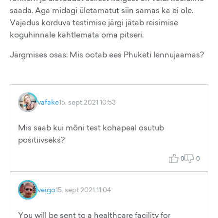
saada. Aga midagi ületamatut siin samas ka ei ole.
Vajadus korduva testimise järgi jätab reisimise
koguhinnale kahtlemata oma pitseri.
Järgmises osas: Mis ootab ees Phuketi lennujaamas?
vafake
15. sept 2021 10:53
Mis saab kui mõni test kohapeal osutub
positiivseks?
0
0
veigo
15. sept 2021 11:04
You will be sent to a healthcare facility for