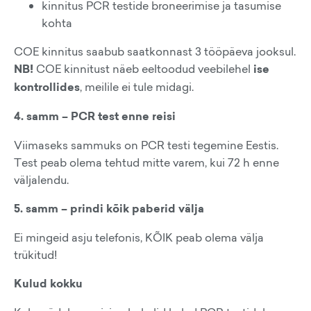
kinnitus PCR testide broneerimise ja tasumise
kohta
COE kinnitus saabub saatkonnast 3 tööpäeva jooksul.
NB!
COE kinnitust näeb eeltoodud veebilehel
ise
kontrollides
, meilile ei tule midagi.
4. samm – PCR test enne reisi
Viimaseks sammuks on PCR testi tegemine Eestis.
Test peab olema tehtud mitte varem, kui 72 h enne
väljalendu.
5. samm – prindi kõik paberid välja
Ei mingeid asju telefonis, KÕIK peab olema välja
trükitud!
Kulud kokku