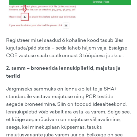
Registreerimisel saadud 6 kohaline kood tasub üles
kirjutada/pildistada – seda läheb hiljem vaja. Esialgse
COE vastuse saab saatkonnast 3 tööpäeva jooksul.
2. samm – broneerida lennukipiletid, majutus ja
testid
Järgmiseks sammuks on lennukipiletite ja SHA+
standardile vastava majutuse ning PCR testide
aegade broneerimine. Siin on toodud ideaalteekond,
lennukipiletid võib vabalt ära osta ka varem. Selge see,
et kõige aeganõudvam on majutuse väljavalimine,
seega, kel minekuplaan küpsemas, tasuks
majutusvariante juba varem uurida. Eelkõige on see