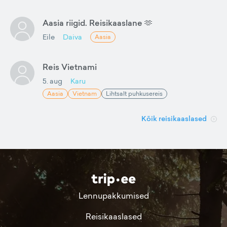
Aasia riigid. Reisikaaslane 🫶
Eile
Daiva
Aasia
Reis Vietnami
5. aug
Karu
Aasia
Vietnam
Lihtsalt puhkusereis
Kõik reisikaaslased
Lennupakkumised
Reisikaaslased