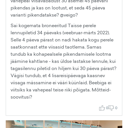
vahepeal viisavabadust 30 asemel 45 päevani
pikendas ja kas on lootust, et seda 45 päeva
varianti pikendatakse? @veigo?
Sai kogemata broneeritud Taisse perele
lennupiletid 34 päevaks (veebruar-märts 2022).
Selle 4 päeva pärast on nadi hakata kogu perele
saatkonnast ette viisasid taotlema. Samas
tundub ka kohapealsele pikendamisele lootma
jäämine kahtlane - kas üldse lastakse lennule, kui
tagasilennu piletid on hiljem kui 30 päeva pärast?
Vägisi tundub, et 4 lisareisipäevaga kaasnev
viisaga mässamine ei vääri küünlaid. Beebiga ei
viitsiks ka vahepeal teise riiki põigata. Mõtteid-
soovitusi?
0
0