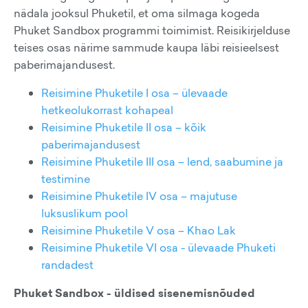
nädala jooksul Phuketil, et oma silmaga kogeda
Phuket Sandbox programmi toimimist. Reisikirjelduse
teises osas närime sammude kaupa läbi reisieelsest
paberimajandusest.
Reisimine Phuketile I osa – ülevaade
hetkeolukorrast kohapeal
Reisimine Phuketile II osa – kõik
paberimajandusest
Reisimine Phuketile III osa – lend, saabumine ja
testimine
Reisimine Phuketile IV osa – majutuse
luksuslikum pool
Reisimine Phuketile V osa – Khao Lak
Reisimine Phuketile VI osa - ülevaade Phuketi
randadest
Phuket Sandbox - üldised sisenemisnõuded