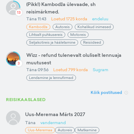
(Pikk!) Kambodža ülevaade, sh
reisimärkmed.
13
Täna 11:43
Loetud
1725
korda
endeluu
Kambodža
Autoreis
Kohalikud inimesed
Lihtsalt puhkusereis
Motoreis
Seljakotireis ja hääletamine
Reisiideed
Wizz - refund tulenevalt oluliselt lennuaja
muutusest
3
Täna 09:56
Loetud
799
korda
Sugram
Lendamine ja lennufirmad
Kõik postitused
REISIKAASLASED
Uus-Meremaa Märts 2027
Täna
vandermand
Uus-Meremaa
Autoreis
Matkamine