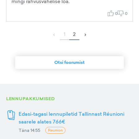
mingi rahvusvahelise loa.
0
0
‹
›
1
2
Otsi foorumist
LENNUPAKKUMISED
Edasi-tagasi lennupiletid Tallinnast Réunioni
saarele alates 766€
Täna 14:55
Reunion