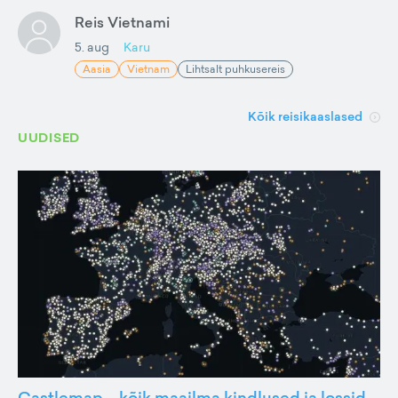
Reis Vietnami
5. aug
Karu
Aasia
Vietnam
Lihtsalt puhkusereis
Kõik reisikaaslased
UUDISED
Castlemap – kõik maailma kindlused ja lossid