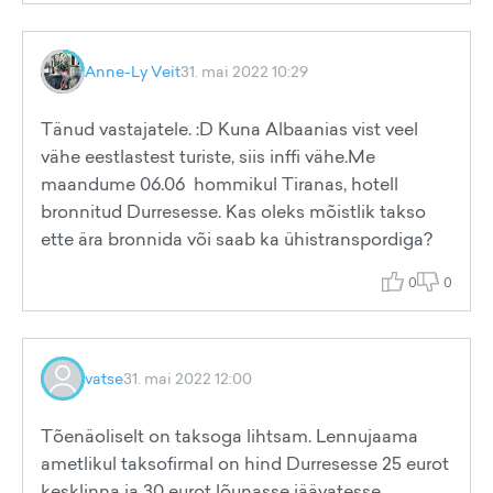
Anne-Ly Veit
31. mai 2022 10:29
Tänud vastajatele. :D Kuna Albaanias vist veel
vähe eestlastest turiste, siis inffi vähe.Me
maandume 06.06 hommikul Tiranas, hotell
bronnitud Durresesse. Kas oleks mõistlik takso
ette ära bronnida või saab ka ühistranspordiga?
0
0
vatse
31. mai 2022 12:00
Tõenäoliselt on taksoga lihtsam. Lennujaama
ametlikul taksofirmal on hind Durresesse 25 eurot
kesklinna ja 30 eurot lõunasse jäävatesse