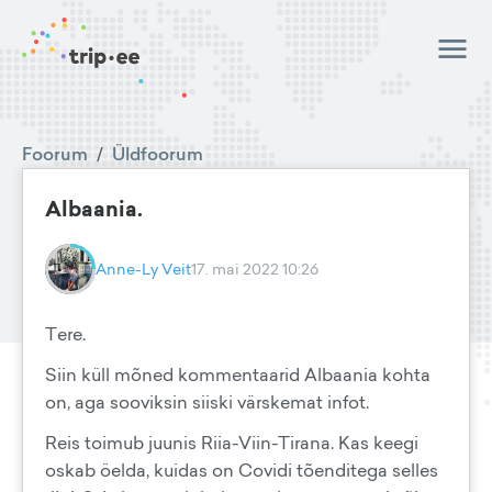
Foorum
/
Üldfoorum
Albaania.
Anne-Ly Veit
17. mai 2022 10:26
Tere.
Siin küll mõned kommentaarid Albaania kohta
on, aga sooviksin siiski värskemat infot.
Reis toimub juunis Riia-Viin-Tirana. Kas keegi
oskab öelda, kuidas on Covidi tõenditega selles