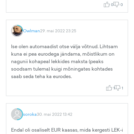
0
0
Owlman
29. mai 2022 23:25
Ise olen automaadist otse välja võtnud. Lihtsam
kuna ei pea eurodega jändama, mõistlikum on
nagunii kohapeal lekkides maksta (peaks
soodsam tulema) kuigi mõningates kohtades
saab seda teha ka eurodes.
1
1
soroka
30. mai 2022 13:42
Endal oli osaliselt EUR kaasas, mida kergesti LEK-i