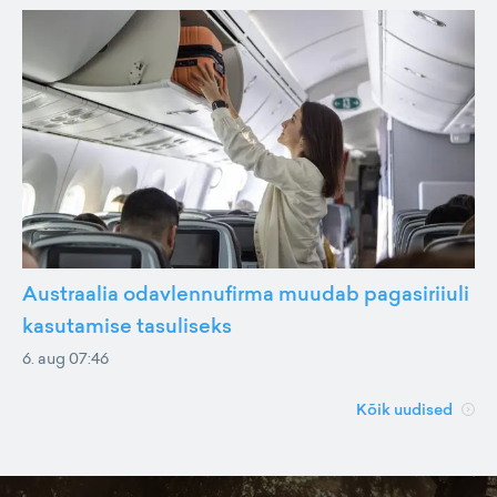
Austraalia odavlennufirma muudab pagasiriiuli
kasutamise tasuliseks
6. aug 07:46
Kõik uudised