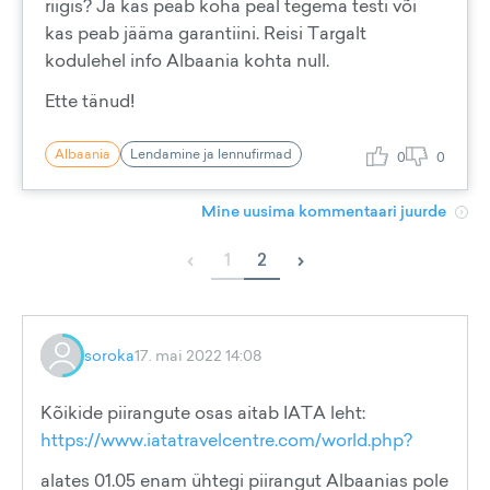
riigis? Ja kas peab koha peal tegema testi või
kas peab jääma garantiini. Reisi Targalt
kodulehel info Albaania kohta null.
Ette tänud!
Albaania
Lendamine ja lennufirmad
0
0
Mine uusima kommentaari juurde
‹
›
1
2
soroka
17. mai 2022 14:08
Kõikide piirangute osas aitab IATA leht:
https://www.iatatravelcentre.com/world.php?
alates 01.05 enam ühtegi piirangut Albaanias pole