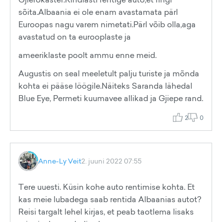
sõita.Albaania ei ole enam avastamata pärl
Euroopas nagu varem nimetati.Pärl võib olla,aga
avastatud on ta eurooplaste ja
ameeriklaste poolt ammu enne meid.
Augustis on seal meeletult palju turiste ja mõnda
kohta ei pääse löögile.Näiteks Saranda lähedal
Blue Eye, Permeti kuumavee allikad ja Gjiepe rand.
2
0
Anne-Ly Veit
2. juuni 2022 07:55
Tere uuesti. Küsin kohe auto rentimise kohta. Et
kas meie lubadega saab rentida Albaanias autot?
Reisi targalt lehel kirjas, et peab taotlema lisaks