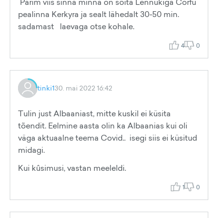
Parim viis sinna minna on sõita Lennukiga Corfu
pealinna Kerkyra ja sealt lähedalt 30-50 min.
sadamast laevaga otse kohale.
4
0
tinki1
30. mai 2022 16:42
Tulin just Albaaniast, mitte kuskil ei küsita
tõendit. Eelmine aasta olin ka Albaanias kui oli
väga aktuaalne teema Covid.. isegi siis ei küsitud
midagi.
Kui kûsimusi, vastan meeleldi.
1
0