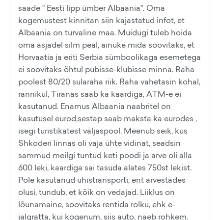
saade " Eesti lipp ümber Albaania". Oma
kogemustest kinnitan siin kajastatud infot, et
Albaania on turvaline maa. Muidugi tuleb hoida
oma asjadel silm peal, ainuke mida soovitaks, et
Horvaatia ja eriti Serbia sümboolikaga esemetega
ei soovitaks õhtul pubisse-klubisse minna. Raha
poolest 80/20 sularaha riik. Raha vahetasin kohal,
rannikul, Tiranas saab ka kaardiga, ATM-e ei
kasutanud. Enamus Albaania naabritel on
kasutusel eurod,sestap saab maksta ka eurodes ,
isegi turistikatest väljaspool. Meenub seik, kus
Shkoderi linnas oli vaja ühte vidinat, seadsin
sammud meilgi tuntud keti poodi ja arve oli alla
600 leki, kaardiga sai tasuda alates 750st lekist.
Pole kasutanud ühistransporti, ent arvestades
olusi, tundub, et kõik on vedajad. Liiklus on
lõunamaine, soovitaks rentida rolku, ehk e-
jalgratta, kui kogenum, siis auto, näeb rohkem.