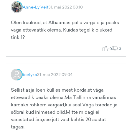
Anne-Ly Veit
31. mai 2022 08:10
Olen kuulnud, et Albaanias palju vargaid ja peaks
väga ettevaatlik olema. Kuidas tegelik olukord
tinki1?
0
3
berlyka
31. mai 2022 09:04
Sellist asja loen küll esimest korda,et väga
ettevaatlik peaks olema.Ma Tallinna vanalinnas
kardaks rohkem vargaid,kui seal.Väga toredad ja
sõbralikud inimesed olid.Mitte midagi ei
varastatud ära,see jutt vast kehtis 20 aastat
tagasi.