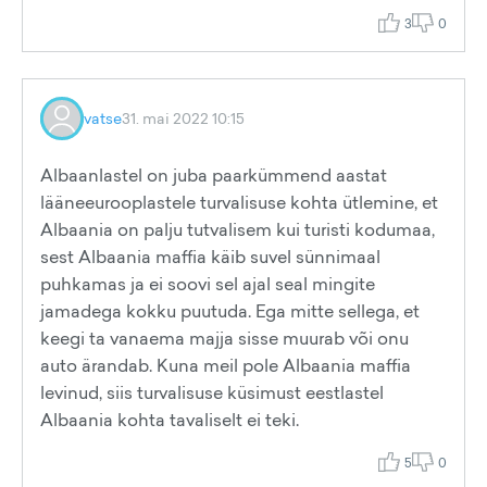
3
0
vatse
31. mai 2022 10:15
Albaanlastel on juba paarkümmend aastat
lääneeurooplastele turvalisuse kohta ütlemine, et
Albaania on palju tutvalisem kui turisti kodumaa,
sest Albaania maffia käib suvel sünnimaal
puhkamas ja ei soovi sel ajal seal mingite
jamadega kokku puutuda. Ega mitte sellega, et
keegi ta vanaema majja sisse muurab või onu
auto ärandab. Kuna meil pole Albaania maffia
levinud, siis turvalisuse küsimust eestlastel
Albaania kohta tavaliselt ei teki.
5
0