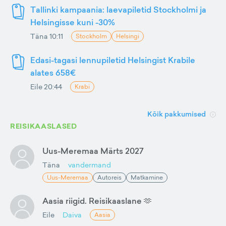
Tallinki kampaania: laevapiletid Stockholmi ja
Helsingisse kuni -30%
Täna 10:11
Stockholm
Helsingi
Edasi-tagasi lennupiletid Helsingist Krabile
alates 658€
Eile 20:44
Krabi
Kõik pakkumised
REISIKAASLASED
Uus-Meremaa Märts 2027
Täna
vandermand
Uus-Meremaa
Autoreis
Matkamine
Aasia riigid. Reisikaaslane 🫶
Eile
Daiva
Aasia