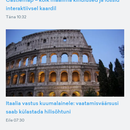
interaktiivsel kaardil
Täna 10:32
Itaalia vastus kuumalainele: vaatamisväärsusi
saab külastada hilisõhtuni
Eile 07:30