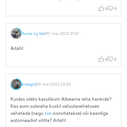
0
0
Anne-Ly Veit
17. mai 2022 21:47
Aitäh!
0
0
kreegid
29. mai 2022 22:30
Kuidas oleks kasulikum Albaania raha hankida?
Kas euro sularaha kuskil valuutavahetuses
vahetada (nagu
siin
soovitatakse) või kaardiga
automaadist võtta? Aitäh!