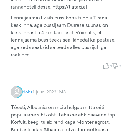
rannahotellidesse. https://tiataxi.al
Lennujaamast käib buss korra tunnis Tirana
kesklinna, aga bussijaam Durrese suunas on
kesklinnast u 4 km kaugusel. Võimalik, et
lennujaama buss teeks seal lähedal ka peatuse,
aga seda saaksid sa teada alles bussijuhiga
rääkides.
1
0
doha
1. juuni 2022 11:48
Tõesti, Albaania on meie hulgas mitte eriti
populaarne sihtkoht. Tehakse ehk päevane trip
Korfult, keegi tuleb rendikaga Montenegrost.
Kindlasti aitas Albaania tutvustamisel kaasa