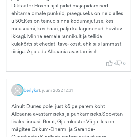
Diktaator Hoxha ajal pidid majapidamised
ehitama omale punkrid, praeguseks on neid alles
u 50t.Kes on teinud sinna kodumajutuse, kes
muuseumi, kes baari, palju ka lagunenud, huvitav
ikkagi. Minna eemale rannikult ja tellida
külakõrtsist ehedat tave-kosit, ehk siis lammast
riisiga. Aga edu Albaania avastamisel!
4
0
berlyka
1. juuni 2022 12:31
Ainult Durres pole just kõige parem koht
Albaania avastamiseks ja puhkamiseks.Soovitan
lisaks linnasi Berat, Gjierokaster.Väga ilus on
mägitee Orikum-Dhermi ja Sarande-
Gjierokaster.Kindlasti rentige auto,et ringi