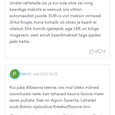
ümber vahetada sai ja kui sula otsa sai ning
kaardiga maksta ei saanud, siis võtsin
automaadist juurde. EUR-is vist maksin viimasel
õhtul Krujes, kuna kohalik oli otsas ja kaarti ei
võetud. Ehk toimib igatepidi, aga LEK on kõige
mugavam, sest ainult kaardimakset taga ajades
jääb hätta.
0
0
Pets
30. mai 2022 16:22
Kui juba Albaania teema, siis mul oleks mõned
soovitused neile, kes tahavad kaunis Ioonia mere
ääres puhata. See on Agion Saranta. Lähedal
asub Butrini ajalooline Kreeka/Rooma linn.