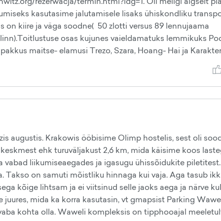
hwitz.org/rezerwacja/termin.html?idg=1. Oli meilgi algselt pla
kumiseks kasutasime jalutamisele lisaks ühiskondliku transpor
mis on kiire ja väga soodne( 50 zlotti versus 89 lennujaama
linn).Toitlustuse osas kujunes vaieldamatuks lemmikuks Po
akkus maitse- elamusi Trezo, Szara, Hoang- Hai ja Karakter
zis augustis. Krakowis ööbisime Olimp hostelis, sest oli soo
na keskmest ehk turuväljakust 2,6 km, mida käisime koos last
la vabad liikumiseaegades ja igasugu ühissõidukite piletitest.
a. Takso on samuti mõistliku hinnaga kui vaja. Aga tasub ikk
ga kõige lihtsam ja ei viitsinud selle jaoks aega ja närve ku
e juures, mida ka korra kasutasin, vt gmapsist Parking Wawel
i vaba kohta olla. Waweli kompleksis on tipphooajal meeletul