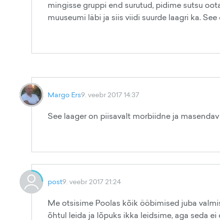
mingisse gruppi end surutud, pidime sutsu ootam
muuseumi läbi ja siis viidi suurde laagri ka. See 
Margo Ers
9. veebr 2017 14:37
See laager on piisavalt morbiidne ja masendav 
post
9. veebr 2017 21:24
Me otsisime Poolas kõik ööbimised juba valmis
õhtul leida ja lõpuks ikka leidsime, aga seda ei 