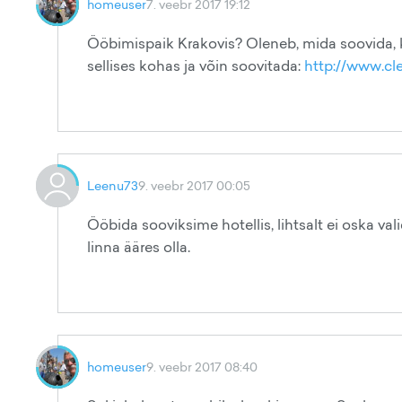
homeuser
7. veebr 2017 19:12
Ööbimispaik Krakovis? Oleneb, mida soovida, k
sellises kohas ja võin soovitada:
http://www.cl
Leenu73
9. veebr 2017 00:05
Ööbida sooviksime hotellis, lihtsalt ei oska va
linna ääres olla.
homeuser
9. veebr 2017 08:40