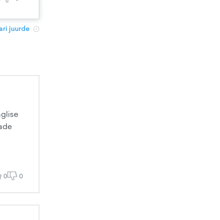
ri juurde
nglise
bade
0
0