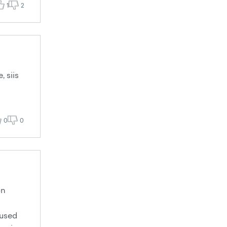
1
2
, siis
0
0
on
tused