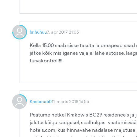
hr.huhuu
7. apr 2017 21:05
Kella 15:00 saab sisse tasuta ja omapead saad r
jätke kõik mis iganes vaja ei lähe autosse, laag
turvakontroll!!!
Kristiina60
11. märts 2018 16:56
Peatume hetkel Krakowis BC29 residence’s ja ju
jalutuskäigu kaugusel, sealhulgas vaatamisvä
hotels.com, kus hinnavahe nädalase majutuse 