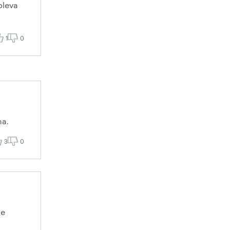
oleva
1
0
ha.
3
0
me