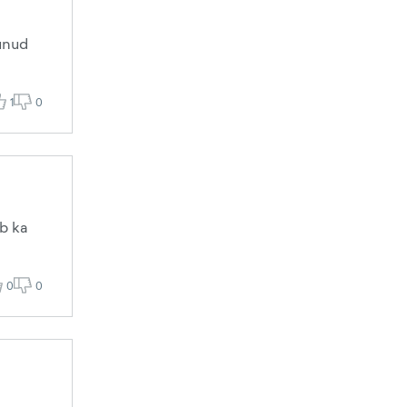
unud
1
0
ib ka
0
0