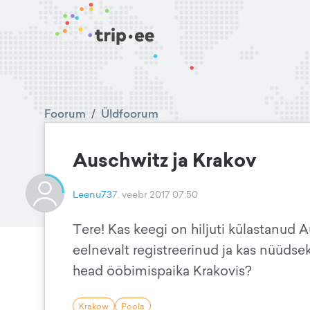
Foorum
/
Üldfoorum
Auschwitz ja Krakov
Leenu73
7. veebr 2017 07:50
Tere! Kas keegi on hiljuti külastanud A
eelnevalt registreerinud ja kas nüüds
head ööbimispaika Krakovis?
Krakow
Poola