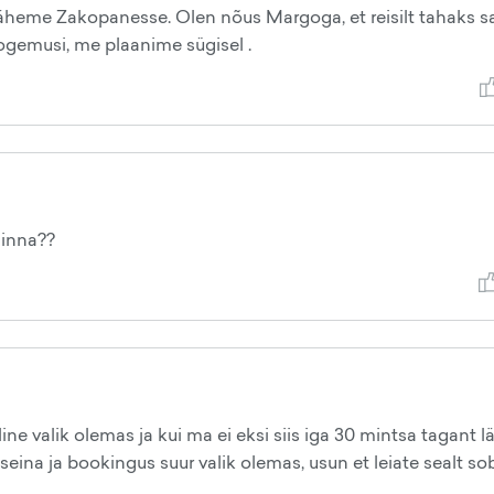
läheme Zakopanesse. Olen nõus Margoga, et reisilt tahaks 
 kogemusi, me plaanime sügisel .
minna??
ne valik olemas ja kui ma ei eksi siis iga 30 mintsa tagant 
eina ja bookingus suur valik olemas, usun et leiate sealt sob