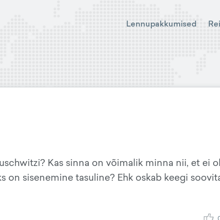
Lennupakkumised
Re
uschwitzi? Kas sinna on võimalik minna nii, et ei o
eks on sisenemine tasuline? Ehk oskab keegi soovit