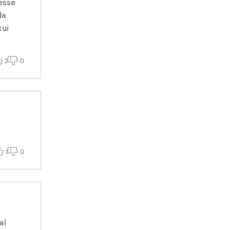
kesse
da
kui
2
0
1
0
al