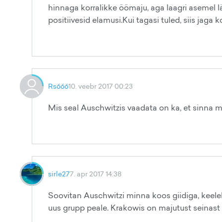
hinnaga korralikke öömaju, aga laagri asemel 
positiivesid elamusi.Kui tagasi tuled, siis jaga
Rs666
10. veebr 2017 00:23
Mis seal Auschwitzis vaadata on ka, et sinna 
sirle27
7. apr 2017 14:38
Soovitan Auschwitzi minna koos giidiga, keeleli
uus grupp peale. Krakowis on majutust seinast s