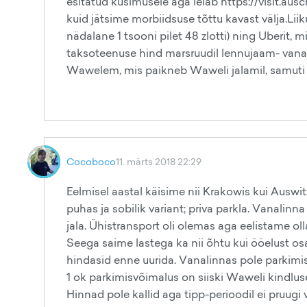
esitatud küsimusele aga leiab https://visit.ausc
kuid jätsime morbiidsuse tõttu kavast välja.Lii
nädalane 1 tsooni pilet 48 zlotti) ning Uberit, 
taksoteenuse hind marsruudil lennujaam- vana
Wawelem, mis paikneb Waweli jalamil, samuti p
Cocoboco
11. märts 2018 22:29
Eelmisel aastal käisime nii Krakowis kui Auswit
puhas ja sobilik variant; priva parkla. Vanalin
jala. Ühistransport oli olemas aga eelistame ol
Seega saime lastega ka nii õhtu kui ööelust os
hindasid enne uurida. Vanalinnas pole parkimise
1 ok parkimisvõimalus on siiski Waweli kindlus
Hinnad pole kallid aga tipp-perioodil ei pruug