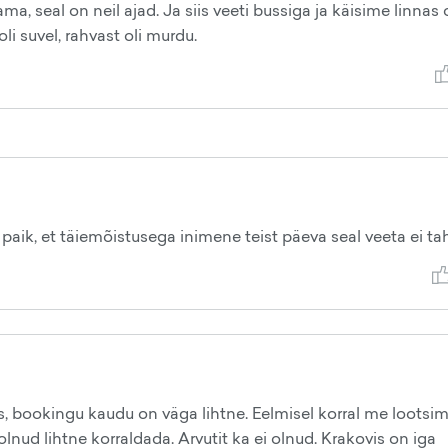
a, seal on neil ajad. Ja siis veeti bussiga ja käisime linnas 
oli suvel, rahvast oli murdu.
paik, et täiemõistusega inimene teist päeva seal veeta ei ta
, bookingu kaudu on väga lihtne. Eelmisel korral me lootsi
olnud lihtne korraldada. Arvutit ka ei olnud. Krakovis on iga