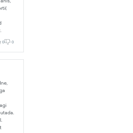
anis,
ti(
d
.
0
0
dne,
ega
agi
lutada.
.
t