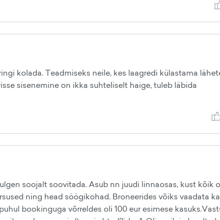
ingi kolada. Teadmiseks neile, kes laagredi külastama lähete
risse sisenemine on ikka suhteliselt haige, tuleb läbida
lgen soojalt soovitada. Asub nn juudi linnaosas, kust kõik 
ärsused ning head söögikohad. Broneerides võiks vaadata ka
puhul bookinguga võrreldes oli 100 eur esimese kasuks.Vas