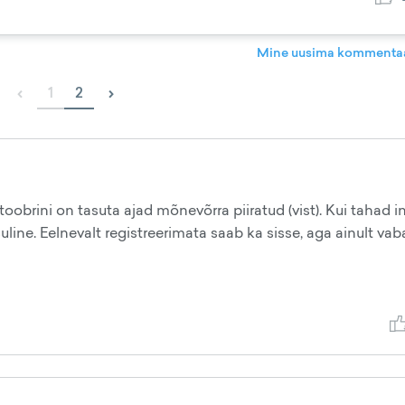
Mine uusima kommentaa
‹
›
1
2
toobrini on tasuta ajad mõnevõrra piiratud (vist). Kui tahad i
uline. Eelnevalt registreerimata saab ka sisse, aga ainult va