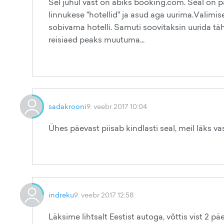
Sel juhul vast on abiks booking.com. Seal on pak
linnukese "hotellid" ja asud aga uurima.Valimis
sobivama hotelli. Samuti soovitaksin uurida tähe
reisiaed peaks muutuma...
sadakrooni
9. veebr 2017 10:04
Ühes päevast piisab kindlasti seal, meil läks v
indreku
9. veebr 2017 12:58
Läksime lihtsalt Eestist autoga, võttis vist 2 