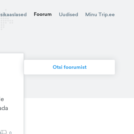
Foorum
Minu Trip.ee
isikaaslased
Uudised
Otsi foorumist
le
ada
0
0