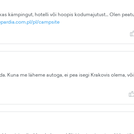
as kämpingut, hotelli või hoopis kodumajutust... Olen peat
epardia.com.pl/pl/campsite
lida. Kuna me läheme autoga, ei pea isegi Krakovis olema, võ