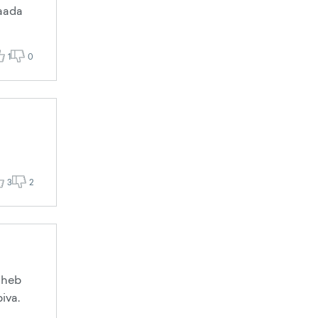
saada
1
0
3
2
läheb
iva.