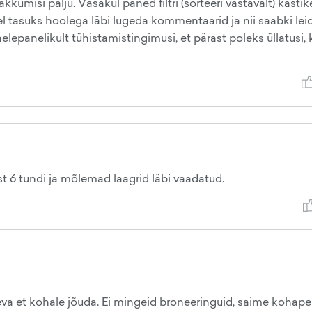
kumisi palju. Vasakul paned filtri (sorteeri vastavalt) kasti
el tasuks hoolega läbi lugeda kommentaarid ja nii saabki lei
lepanelikult tühistamistingimusi, et pärast poleks üllatusi, 
ast 6 tundi ja mõlemad laagrid läbi vaadatud.
päeva et kohale jõuda. Ei mingeid broneeringuid, saime kohape