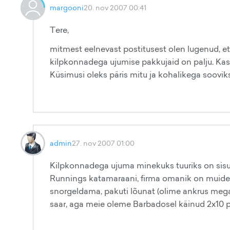
margooni
20. nov 2007 00:41
Tere,
mitmest eelnevast postitusest olen lugenud, e
kilpkonnadega ujumise pakkujaid on palju. Ka
Küsimusi oleks päris mitu ja kohalikega sooviks
admin
27. nov 2007 01:00
Kilpkonnadega ujuma minekuks tuuriks on sisuli
Runnings katamaraani, firma omanik on muide ro
snorgeldama, pakuti lõunat (olime ankrus megai
saar, aga meie oleme Barbadosel käinud 2x10 pä