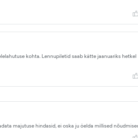
elelahutuse kohta. Lennupiletid saab kätte jaanuariks hetkel
adata majutuse hindasid, ei oska ju öelda millised nõudmise