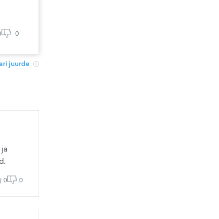
0
0
ri juurde
 ja
d.
0
0