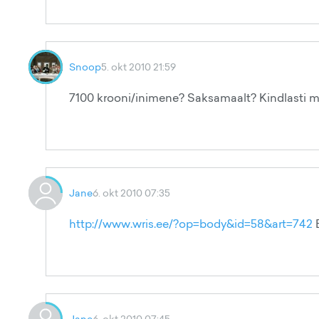
Snoop
5. okt 2010 21:59
7100 krooni/inimene? Saksamaalt? Kindlasti mi
Jane
6. okt 2010 07:35
http://www.wris.ee/?op=body&id=58&art=742
B
Jane
6. okt 2010 07:45