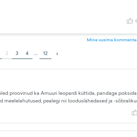
Mine uusima kommentaa
›
2
3
4
...
12
oled proovinud ka Amuuri leopardi küttida, pandaga poksida
meelelahutused, pealegi nii looduslähedased ja -sõbraliku