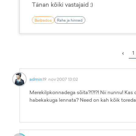
Tänan kõiki vastajaid :)
Barbados
Raha ja hinnad
‹
1
admin
19. nov 2007 13:02
Merekilpkonnadega sõita?!?!?! Nii nunnu! Kas 
habekakuga lennata? Need on kah kõik toredad 