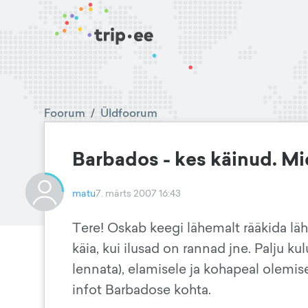
Foorum
/
Üldfoorum
Barbados - kes käinud. Mi
matu
7. märts 2007 16:43
Tere! Oskab keegi lähemalt rääkida lä
käia, kui ilusad on rannad jne. Palju ku
lennata), elamisele ja kohapeal olemise
infot Barbadose kohta.