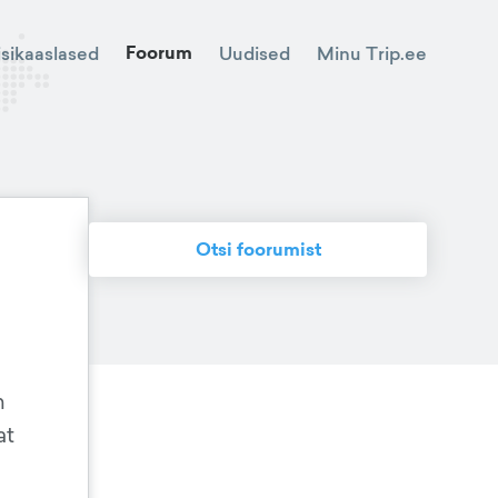
Foorum
Minu Trip.ee
isikaaslased
Uudised
Otsi foorumist
m
at