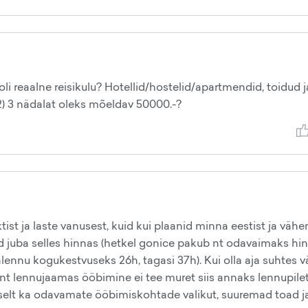
oli reaalne reisikulu? Hotellid/hostelid/apartmendid, toidud j
) 3 nädalat oleks mõeldav 50000.-?
st ja laste vanusest, kuid kui plaanid minna eestist ja vähe
nad juba selles hinnas (hetkel gonice pakub nt odavaimaks hi
alennu kogukestvuseks 26h, tagasi 37h). Kui olla aja suhtes 
t lennujaamas ööbimine ei tee muret siis annaks lennupilet
luliselt ka odavamate ööbimiskohtade valikut, suuremad toad j