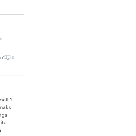
a
0
0
malt 1
nnaks
väga
ite
a