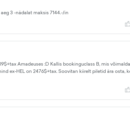
 aeg 3 -nädalat maksis 7144.-/in
09$+tax Amadeuses :D Kallis bookinguclass B, mis võimald
ind ex-HEL on 2476$+tax. Soovitan kiirelt piletid ära osta, 