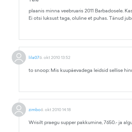
plaanis minna veebruaris 2011 Barbadosele. Ka
Ei otsi luksust taga, oluline et puhas. Tänud jub
lila07
6. okt 2010 13:52
to snoop: Mis kuupäevadega leidsid sellise hin
zimbo
6. okt 2010 14:18
Wrisilt praegu supper pakkumine, 7650.- ja alg