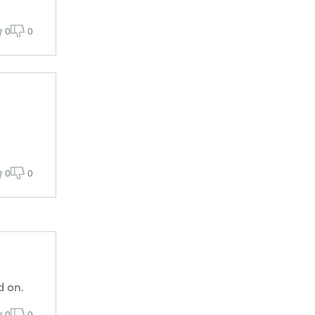
0
0
0
0
d on.
0
0