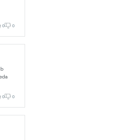
0
0
ab
keda
0
0