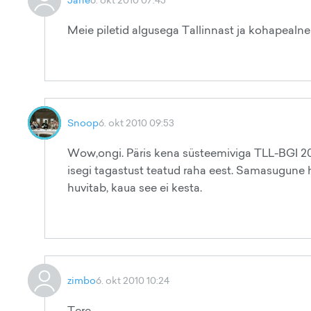
Meie piletid algusega Tallinnast ja kohapealne
Snoop
6. okt 2010 09:53
Wow,ongi. Päris kena süsteemiviga TLL-BGI 2
isegi tagastust teatud raha eest. Samasugune h
huvitab, kaua see ei kesta.
zimbo
6. okt 2010 10:24
Tere