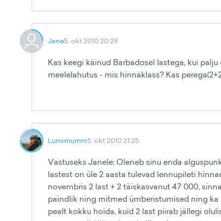
Jane
5. okt 2010 20:29
Kas keegi käinud Barbadosel lastega, kui palju 
meelelahutus - mis hinnaklass? Kas perega(2+2
Lumimumm
5. okt 2010 21:25
Vastuseks Janele: Oleneb sinu enda alguspunkti
lastest on üle 2 aasta tulevad lennupileti hin
novembris 2 last + 2 täiskasvanut 47 000, sinn
paindlik ning mitmed ümberistumised ning ka n
pealt kokku hoida, kuid 2 last piirab jällegi o