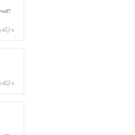
inud?
0
0
0
0