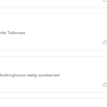
tte Tallinnast.
ookinghousis veelgi soodsamad