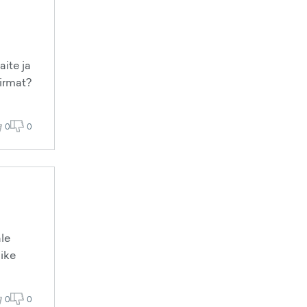
ite ja
irmat?
0
0
le
äike
0
0