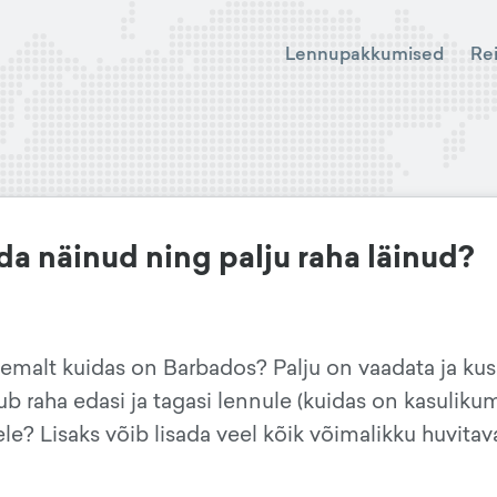
Lennupakkumised
Re
da näinud ning palju raha läinud?
hemalt kuidas on Barbados? Palju on vaadata ja kus
lub raha edasi ja tagasi lennule (kuidas on kasuliku
le? Lisaks võib lisada veel kõik võimalikku huvitav