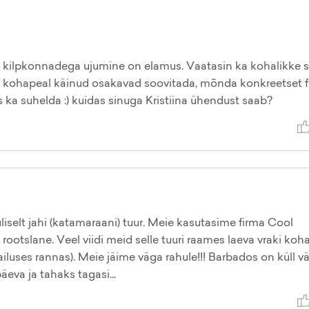
t kilpkonnadega ujumine on elamus. Vaatasin ka kohalikke sa
s kohapeal käinud osakavad soovitada, mõnda konkreetset f
 ka suhelda :) kuidas sinuga Kristiina ühendust saab?
selt jahi (katamaraani) tuur. Meie kasutasime firma Cool
otslane. Veel viidi meid selle tuuri raames laeva vraki koha
luses rannas). Meie jäime väga rahule!!! Barbados on küll v
eva ja tahaks tagasi...