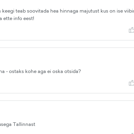
s keegi teab soovitada hea hinnaga majutust kus on ise viib
a ette info eest!
na - ostaks kohe aga ei oska otsida?
usega Tallinnast