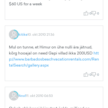
$60 US for a week
0
0
kitike
10. okt 2010 21:36
Mul on tunne, et Himur on ühe nulli ära jätnud,
kõrg hooajal on need Gapi villad ikka 200USD
htt
p://www.barbadosbeachvacationrentals.com/Ren
talSearch/gallery.aspx
0
0
Anx1
11. okt 2010 06:53