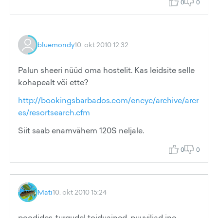
0
0
bluemondy
10. okt 2010 12:32
Palun sheeri nüüd oma hostelit. Kas leidsite selle
kohapealt või ette?
http://bookingsbarbados.com/encyc/archive/arcr
es/resortsearch.cfm
Siit saab enamvähem 120S neljale.
0
0
Mati
10. okt 2010 15:24
poodides-turgudel toiduained, puuviljad jne