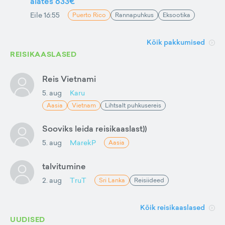
alates 633€
Eile 16:55
Puerto Rico
Rannapuhkus
Eksootika
Kõik pakkumised
REISIKAASLASED
Reis Vietnami
5. aug
Karu
Aasia
Vietnam
Lihtsalt puhkusereis
Sooviks leida reisikaaslast))
5. aug
MarekP
Aasia
talvitumine
2. aug
TruT
Sri Lanka
Reisiideed
Kõik reisikaaslased
UUDISED