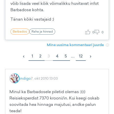
võib lisada veel kõik võimalikku huvitavat infot
Barbadose kohta.
Tänan kõiki vastajaid :)
Barbados
Raha ja hinnad
0
0
Mine uusima kommentaari juurde
‹
›
1
2
3
4
5
...
12
indigo
7. okt 2010 13:03
Minul ka Barbadosele piletid olemas :):):)
Reisieksperdist 7370 krooni/in. Kui keegi oskab
soovitada hea hinnaga majutusi, andke palun
teada!