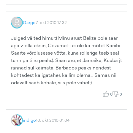
Gargo
7. okt 2010 17:32
Julged väited himur:) Minu arust Belize pole saar
aga v-olla eksin, Cozumel-i ei ole ka mõtet Kariibi
Saarte võrdlusesse võtta, kuna rolleriga teeb seal
tunniga tiiru peale:). Saan aru, et Jamaika, Kuuba jt
rannad sul käimata. Barbados peaks nendest
kohtadest ka igatahes kallim olema... Samas nii
odavalt saab kohale, siis pole vahet:)
0
0
indigo
10. okt 2010 01:04