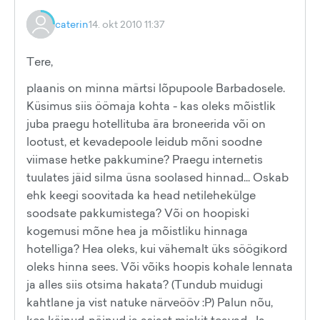
caterin
14. okt 2010 11:37
Tere,
plaanis on minna märtsi lõpupoole Barbadosele.
Küsimus siis öömaja kohta - kas oleks mõistlik
juba praegu hotellituba ära broneerida või on
lootust, et kevadepoole leidub mõni soodne
viimase hetke pakkumine? Praegu internetis
tuulates jäid silma üsna soolased hinnad... Oskab
ehk keegi soovitada ka head netilehekülge
soodsate pakkumistega? Või on hoopiski
kogemusi mõne hea ja mõistliku hinnaga
hotelliga? Hea oleks, kui vähemalt üks söögikord
oleks hinna sees. Või võiks hoopis kohale lennata
ja alles siis otsima hakata? (Tundub muidugi
kahtlane ja vist natuke närveööv :P) Palun nõu,