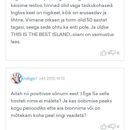
käisime restos, hinnad olid väga taskukohased.
Inglise keel on riigikeel, kõik on arusaadav ja
lihtne. Viimane orkaan ja torm olid 50 aastat
tagasi, seega seda ohtu ka eriti pole. Ja üldse
THIS IS THE BEST ISLAND...siiani on vaimustus
laes.
0
0
indigo
7. okt 2010 14:13
Aitäh nii positiivse sõnumi eest :) Ega Sa selle
hosteli nime ei mäleta? Ja kas ööbimise peaks
kogu perioodiks ette ära bronnima või on
mõtekam koha peal ringi vaadata?
0
0