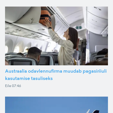
Austraalia odavlennufirma muudab pagasiriiuli
kasutamise tasuliseks
Eile 07:46