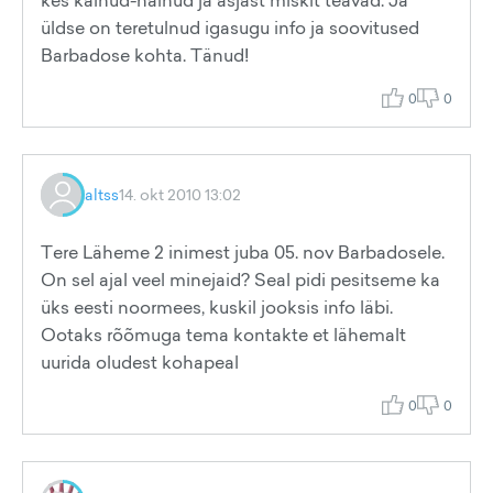
kes käinud-näinud ja asjast miskit teavad. Ja
üldse on teretulnud igasugu info ja soovitused
Barbadose kohta. Tänud!
0
0
altss
14. okt 2010 13:02
Tere Läheme 2 inimest juba 05. nov Barbadosele.
On sel ajal veel minejaid? Seal pidi pesitseme ka
üks eesti noormees, kuskil jooksis info läbi.
Ootaks rõõmuga tema kontakte et lähemalt
uurida oludest kohapeal
0
0