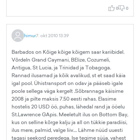
0
0
himur
7. okt 2010 13:39
Barbados on Kõige kõige kõigem saar kariibidel.
Võrdeln Grand Caymani, BElize, Cozumeli,
Antigua, St Lucia, ja Trinidad ja Tobagoga.
Rannad ilusamad ja kõik avalikud, st et saad käia
igal pool. Ühistransport on odav ja pääseb igale
poole sellega väga kergelt .Sõbrannaga käisime
2008 ja pilte maksis 7.50 eesti rahas. Elasime
hostelis 20 USD öö, puhas, lähedal rand ja ööelu
St.Lawrence GApis. Meeletult ilus on Bottom Bay,
kus on selline kõrge kalju ja all on tükkie paradiisi,
ilus mere, palmid, valge liiv.... Lähme nüüd uuesti
tagasi seekord peredega. Ise tegime süüa, vahest