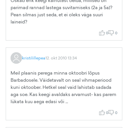
Oskab ehk keegi käinutest öelda, millised on
parimad rannad lastega suvitamiseks (2a ja 5a)?
Pean silmas just seda, et ei oleks väga suuri
laineid?
0
0
kristilillepea
12. okt 2010 13:34
Meil plaanis perega minna oktoobri lõpus
Barbadosele. Väidetavalt on seal vihmaperiood
kuni oktoober. Hetkel seal vaid lahistab sadada
aga soe. Kas keegi avaldaks arvamust- kas parem
lükata kuu aega edasi või ...
0
0