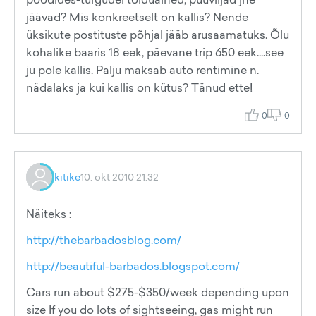
jäävad? Mis konkreetselt on kallis? Nende
üksikute postituste põhjal jääb arusaamatuks. Õlu
kohalike baaris 18 eek, päevane trip 650 eek....see
ju pole kallis. Palju maksab auto rentimine n.
nädalaks ja kui kallis on kütus? Tänud ette!
0
0
kitike
10. okt 2010 21:32
Näiteks :
http://thebarbadosblog.com/
http://beautiful-barbados.blogspot.com/
Cars run about $275-$350/week depending upon
size If you do lots of sightseeing, gas might run