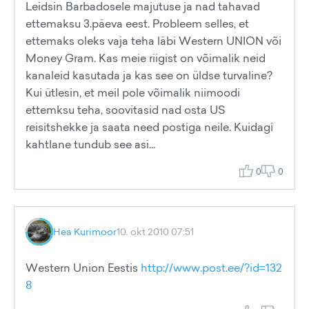
Leidsin Barbadosele majutuse ja nad tahavad
ettemaksu 3.päeva eest. Probleem selles, et
ettemaks oleks vaja teha läbi Western UNION või
Money Gram. Kas meie riigist on võimalik neid
kanaleid kasutada ja kas see on üldse turvaline?
Kui ütlesin, et meil pole võimalik niimoodi
ettemksu teha, soovitasid nad osta US
reisitshekke ja saata need postiga neile. Kuidagi
kahtlane tundub see asi...
0
0
Hea Kurimoor
10. okt 2010 07:51
Western Union Eestis
http://www.post.ee/?id=132
8