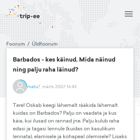
Foorum
/
Üldfoorum
Barbados - kes käinud. Mida näinud
ning palju raha läinud?
matu
7. märts 2007 16:43
Tere! Oskab keegi lähemalt rääkida lähemalt
kuidas on Barbados? Palju on vaadata ja kus
käia, kui ilusad on rannad jne. Palju kulub raha
edasi ja tagasi lennule (kuidas on kasulikum
lennata), elamisele ja kohapeal olemisele? Lisaks