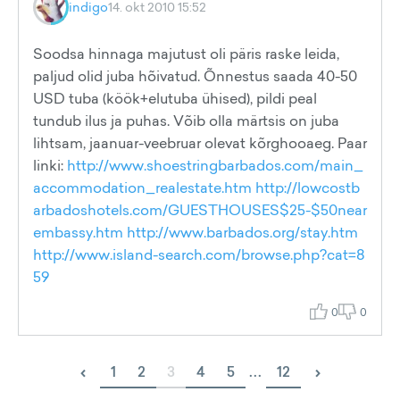
indigo
14. okt 2010 15:52
Soodsa hinnaga majutust oli päris raske leida,
paljud olid juba hõivatud. Õnnestus saada 40-50
USD tuba (köök+elutuba ühised), pildi peal
tundub ilus ja puhas. Võib olla märtsis on juba
lihtsam, jaanuar-veebruar olevat kõrghooaeg. Paar
linki:
http://www.shoestringbarbados.com/main_
accommodation_realestate.htm
http://lowcostb
arbadoshotels.com/GUESTHOUSES$25-$50near
embassy.htm
http://www.barbados.org/stay.htm
http://www.island-search.com/browse.php?cat=8
59
0
0
‹
›
1
2
3
4
5
...
12