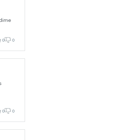
idime
0
0
s
0
0