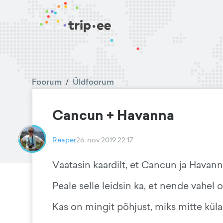
Foorum
/
Üldfoorum
Cancun + Havanna
Reaper
26. nov 2019 22:17
Vaatasin kaardilt, et Cancun ja Havanna
Peale selle leidsin ka, et nende vahel 
Kas on mingit põhjust, miks mitte küla