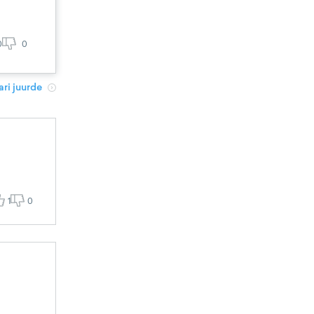
0
0
ri juurde
1
0