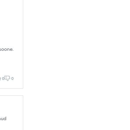
tsoone.
0
0
nud