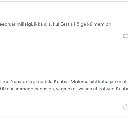
veebruar millalgi. Ikka siis, kui Eestis kõige külmem on!
olime Yucatanis ja nädala Kuubal. Mõlema sihtkoha jaoks oli
00 euri inimene pagasiga, väga okei, va see et kohvrid Kuub