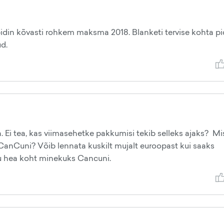
Ise pidin kõvasti rohkem maksma 2018. Blanketi tervise kohta p
ud.
 Ei tea, kas viimasehetke pakkumisi tekib selleks ajaks? Mi
CanCuni? Võib lennata kuskilt mujalt euroopast kui saaks
u hea koht minekuks Cancuni.