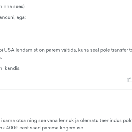
hinna sees).
ancuni, aga:
äbi USA lendamist on parem vältida, kuna seal pole transfer 
.
i kandis.
si sama otsa ning see vana lennuk ja olematu teenindus pol
 ehk 400€ eest saad parema kogemuse.