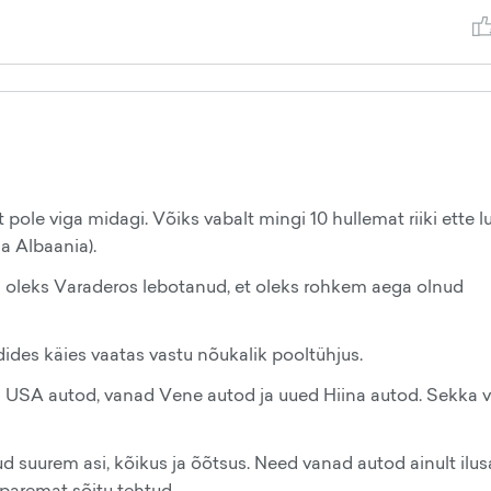
 pole viga midagi. Võiks vabalt mingi 10 hullemat riiki ette l
ja Albaania).
 oleks Varaderos lebotanud, et oleks rohkem aega olnud
des käies vaatas vastu nõukalik pooltühjus.
USA autod, vanad Vene autod ja uued Hiina autod. Sekka v
 suurem asi, kõikus ja õõtsus. Need vanad autod ainult ilu
paremat sõitu tehtud.