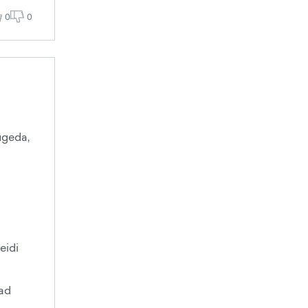
0
0
ugeda,
eidi
sad