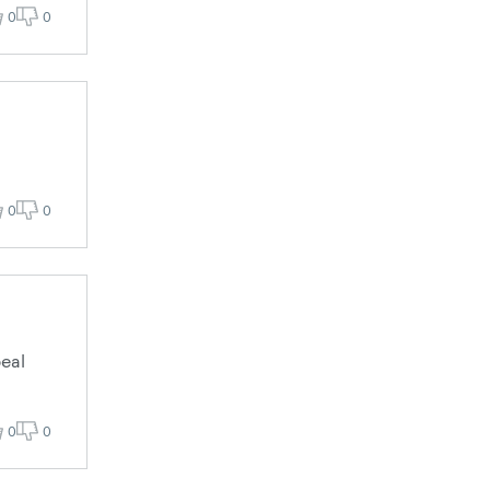
0
0
0
0
eal
0
0