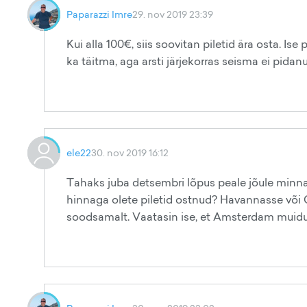
Paparazzi Imre
29. nov 2019 23:39
Kui alla 100€, siis soovitan piletid ära osta. 
ka täitma, aga arsti järjekorras seisma ei pidan
ele22
30. nov 2019 16:12
Tahaks juba detsembri lõpus peale jõule minna.
hinnaga olete piletid ostnud? Havannasse või 
soodsamalt. Vaatasin ise, et Amsterdam muid