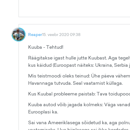
Reaper
15. veebr 2020 09:38
Kuuba - Tehtud!
Räägitakse igast hulle jutte Kuubast. Aga tegelt
kus käidud (Euroopast näiteks: Ukraina, Serbia 
Mis teistmoodi oleks teinud: Ühe päeva vähem
Havannaga tutvuda. Seal vaatamist küllaga.
Kus Kuubal probleeme paistab: Tava toidupoodi
Kuuba autod võib jagada kolmeks: Väga vanad 
Eurooplasi ka.
Sai vana Ameeriklasega sõidetud ka, aga polnud
vaatamiseks. Uue hiinlasega sai ikka kordades 