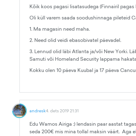
Kõik koos pagasi lisatasudega (Finnairil pagas 
Oli küll varem saada soodushinnaga pileteid C
1. Ma magasin need maha.
2. Need olid veidi ebasobivatel päevadel.
3. Lennud olid läbi Atlanta ja/või New Yorki. L
Samuti või Homeland Security lappama hakata
Kokku olen 10 päeva Kuubal ja 17 päeva Cancun
andresk
4. dets 2019 21:31
Edu Wamos Airiga :) lendasin paar aastat taga
seda 200€ mis mina tollal maksin väärt. Aga