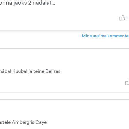
onna jaoks 2 nädalat...
Mine uusima kommentaa
nädal Kuubal ja teine Belizes
aartele Ambergris Caye