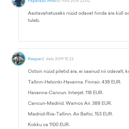
Paparazzi Imre
30. nov 2019 23:02
Aastavahetuseks nüüd odavat hinda ära küll oo
tuleb.
Reaper
3. dets 2019 15:22
Ostsin nüüd piletid ära, ei saanud nii odavalt, ku
Tallinn-Helsinki-Havanna. Finnair. 438 EUR.
Havanna-Cancun. Interjet. 118 EUR.
Cancun-Madriid. Wamos Air. 388 EUR.
Madriid-Riia-Tallinn. Air Baltic. 153 EUR.
Kokku ca 1100 EUR.