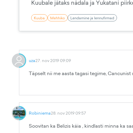
Kuubale jätaks nädala ja Yukatani piirk
Kuuba
Mehhiko
Lendamine ja lennufirmad
uza
27. nov 2019 09:09
Täpselt nii me aasta tagasi tegime, Cancunist 
Robiniema
28. nov 2019 09:57
Soovitan ka Belizis käia , kindlasti minna ka s