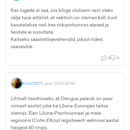
Kes lugeda ei saa, siis kõige olulisem vast oleks
välja tuua artiklist, et vaktsiin on olemas küll, kuid
kasutatakse neil, kes riskipiirkonnas elavad ja
teistele ei soovitata.
Kaitseks säästetõrjevahendid, pikad riided,
sääsevõrk.
3
0
Kristi132
20. jaan 2024 20:46
Lihtsalt teadmiseks, et Dengue palavik on paar
viimast aastat juba ka Lõuna-Euroopas täitsa
olemas. Elan Lõuna-Prantsusmaal ja meie
regioonis (Cote d'Azur) registreeriti eelmisel aastal
haigeid 60 ringis.