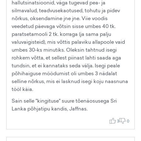
hallutsinatsioonid, väga tugevad pea- ja
silmavalud, teadvusekaotused, tohutu ja pidev
nõrkus, oksendamine jne jne. Viie voodis
veedetud päevaga võtsin sisse umbes 40 tk.
paratsetamooli 2 tk. korraga (ja sama palju
valuvaigisteid), mis võttis palaviku allapoole vaid
umbes 30-ks minutiks. Oleksin tahtnud isegi
rohkem võtta, et sellest piinast lahti saada aga
tundsin, et ei kannataks seda välja. Isegi peale
põhihaiguse möödumist oli umbes 3 nädalat
selline nõrkus, mis ei lasknud isegi koju naasnuna
tööl käia.
Sain selle "kingituse" suure tõenäosusega Sri
Lanka põhjatipu kandis, Jaffnas.
3
0