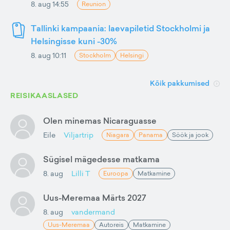
8. aug 14:55
Reunion
Tallinki kampaania: laevapiletid Stockholmi ja
Helsingisse kuni -30%
8. aug 10:11
Stockholm
Helsingi
Kõik pakkumised
REISIKAASLASED
Olen minemas Nicaraguasse
Eile
Viljartrip
Niagara
Panama
Söök ja jook
Sügisel mägedesse matkama
8. aug
Lilli T
Euroopa
Matkamine
Uus-Meremaa Märts 2027
8. aug
vandermand
Uus-Meremaa
Autoreis
Matkamine