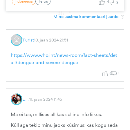
Indoneesia
Tervis
1
2
Mine uusima kommentaari juurde
Tur1st
10. jaan 2024 21:51
https://www.who.int/news-room/fact-sheets/det
ail/dengue-and-severe-dengue
2
1
E.T.
11. jaan 2024 11:45
Ma ei tea, millises allikas selline info liikus.
Küll aga tekib minu jaoks küsimus: kas kogu seda