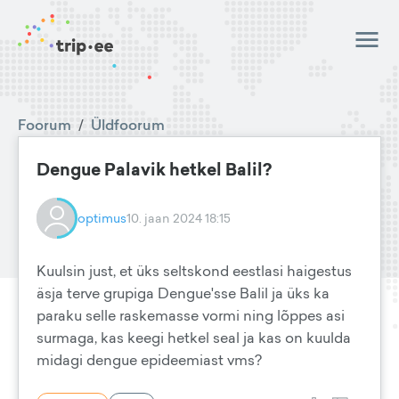
Foorum
/
Üldfoorum
Dengue Palavik hetkel Balil?
optimus
10. jaan 2024 18:15
Kuulsin just, et üks seltskond eestlasi haigestus
äsja terve grupiga Dengue'sse Balil ja üks ka
paraku selle raskemasse vormi ning lõppes asi
surmaga, kas keegi hetkel seal ja kas on kuulda
midagi dengue epideemiast vms?