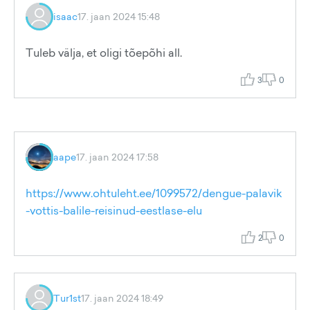
isaac
17. jaan 2024 15:48
Tuleb välja, et oligi tõepõhi all.
3
0
aape
17. jaan 2024 17:58
https://www.ohtuleht.ee/1099572/dengue-palavik
-vottis-balile-reisinud-eestlase-elu
2
0
Tur1st
17. jaan 2024 18:49