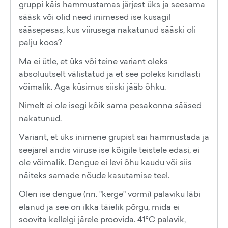
gruppi käis hammustamas järjest üks ja seesama
sääsk või olid need inimesed ise kusagil
sääsepesas, kus viirusega nakatunud sääski oli
palju koos?
Ma ei ütle, et üks või teine variant oleks
absoluutselt välistatud ja et see poleks kindlasti
võimalik. Aga küsimus siiski jääb õhku.
Nimelt ei ole isegi kõik sama pesakonna sääsed
nakatunud.
Variant, et üks inimene grupist sai hammustada ja
seejärel andis viiruse ise kõigile teistele edasi, ei
ole võimalik. Dengue ei levi õhu kaudu või siis
näiteks samade nõude kasutamise teel.
Olen ise dengue (nn. "kerge" vormi) palaviku läbi
elanud ja see on ikka täielik põrgu, mida ei
soovita kellelgi järele proovida. 41°C palavik,