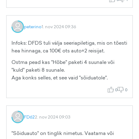
peterino
1. nov 2024 09:36
Infoks: DFDS tuli välja seeriapiletiga, mis on tõesti
hea hinnaga, ca 100€ ots auto+2 reisijat.
Ostma pead kas "Hõbe" paketi 4 suunale või
"kuld" paketi 8 suunale.
Aga konks selles, et see vaid "sõiduatole".
0
0
FD62
2. nov 2024 09:03
"Sõiduauto" on tinglik nimetus. Vaatama või