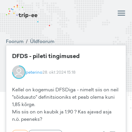
Foorum
/
Üldfoorum
DFDS - pileti tingimused
peterino
28. okt 2024 15:18
Kellel on kogemusi DFSDiga - nimelt siis on neil
"sõiduauto" definitsiooniks et peab olema kuni
1,85 kõrge.
Mis siis on on kaubik ja 1.90 ? Kas ajavad asja
n.ö. peeneks?