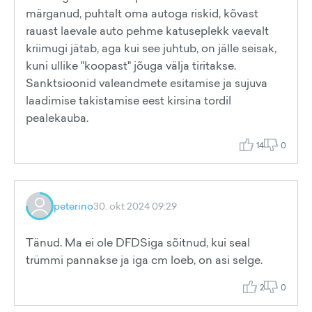
märganud, puhtalt oma autoga riskid, kõvast
rauast laevale auto pehme katuseplekk vaevalt
kriimugi jätab, aga kui see juhtub, on jälle seisak,
kuni ullike "koopast" jõuga välja tiritakse.
Sanktsioonid valeandmete esitamise ja sujuva
laadimise takistamise eest kirsina tordil
pealekauba.
14
0
peterino
30. okt 2024 09:29
Tänud. Ma ei ole DFDSiga sõitnud, kui seal
trümmi pannakse ja iga cm loeb, on asi selge.
2
0