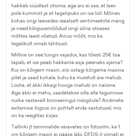
hakkab süüdlast otsima, aga aru ei saa, et laev
pole kummist ja et tagatipuks on ise loll. Mõnes
kohas ongi laevades reaalselt sentimeetrite mäng
ja need kõrgusemõõdud ongi sõna otseses
mõttes laest võetud. Ainus mõõt, mis ka
tegelikult omab tähtsust.
Milline on see tungiv vajadus, kas tõesti 25€ lisa
tapab, et ise peab hakkama asja peeneks ajama?
Kui on kõrgem masin, siis ostagi kõrgema masina
pilet ja saad kohale, kuhu ka muretult ära mahub.
Loota, et äkki ikkagi hooga mahub on naiivne.
Aga äkki ei mahu, saadetakse silla alla tagumisse
nurka vastavalt broneeringul märgitule? Andmete
esitamise õigsus on puhtalt enda vastutusel, mis
on ka reeglites kirjas.
Tallinki jt terminalide väravates on fotosilm, ka 1
cm kõrgem masin ei pääse läbi. DFDS-il viimati ei