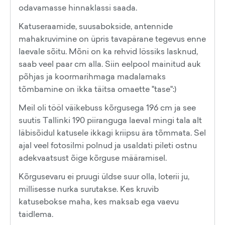
odavamasse hinnaklassi saada.
Katuseraamide, suusabokside, antennide
mahakruvimine on üpris tavapärane tegevus enne
laevale sõitu. Mõni on ka rehvid lössiks lasknud,
saab veel paar cm alla. Siin eelpool mainitud auk
põhjas ja koormarihmaga madalamaks
tõmbamine on ikka täitsa omaette "tase":)
Meil oli tööl väikebuss kõrgusega 196 cm ja see
suutis Tallinki 190 piiranguga laeval mingi tala alt
läbisõidul katusele ikkagi kriipsu ära tõmmata. Sel
ajal veel fotosilmi polnud ja usaldati pileti ostnu
adekvaatsust õige kõrguse määramisel.
Kõrgusevaru ei pruugi üldse suur olla, loterii ju,
millisesse nurka surutakse. Kes kruvib
katusebokse maha, kes maksab ega vaevu
taidlema.