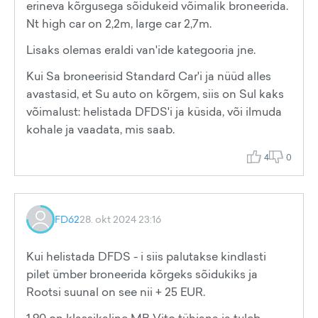
erineva kõrgusega sõidukeid võimalik broneerida.
Nt high car on 2,2m, large car 2,7m.
Lisaks olemas eraldi van'ide kategooria jne.
Kui Sa broneerisid Standard Car'i ja nüüd alles
avastasid, et Su auto on kõrgem, siis on Sul kaks
võimalust: helistada DFDS'i ja küsida, või ilmuda
kohale ja vaadata, mis saab.
4
0
FD62
28. okt 2024 23:16
Kui helistada DFDS - i siis palutakse kindlasti
pilet ümber broneerida kõrgeks sõidukiks ja
Rootsi suunal on see nii + 25 EUR.