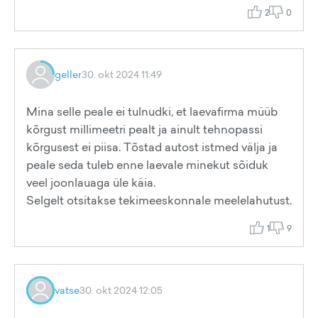
2
0
geller
30. okt 2024 11:49
Mina selle peale ei tulnudki, et laevafirma müüb
kõrgust millimeetri pealt ja ainult tehnopassi
kõrgusest ei piisa. Tõstad autost istmed välja ja
peale seda tuleb enne laevale minekut sõiduk
veel joonlauaga üle käia.
Selgelt otsitakse tekimeeskonnale meelelahutust.
1
9
vatse
30. okt 2024 12:05