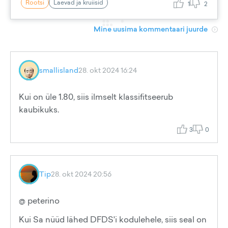
Rootsi
Laevad ja kruiisid
1
2
Mine uusima kommentaari juurde
smallisland
28. okt 2024 16:24
Kui on üle 1.80, siis ilmselt klassifitseerub
kaubikuks.
3
0
Tip
28. okt 2024 20:56
@ peterino
Kui Sa nüüd lähed DFDS'i kodulehele, siis seal on