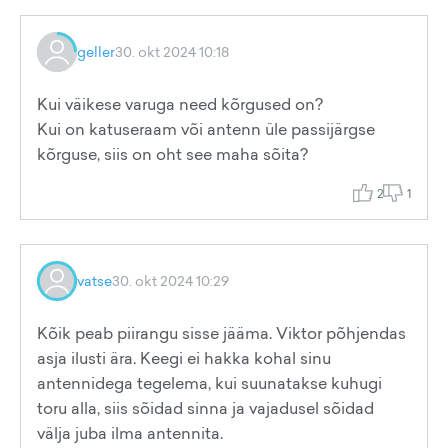
geller
30. okt 2024 10:18
Kui väikese varuga need kõrgused on?
Kui on katuseraam või antenn üle passijärgse
kõrguse, siis on oht see maha sõita?
2
1
vatse
30. okt 2024 10:29
Kõik peab piirangu sisse jääma. Viktor põhjendas
asja ilusti ära. Keegi ei hakka kohal sinu
antennidega tegelema, kui suunatakse kuhugi
toru alla, siis sõidad sinna ja vajadusel sõidad
välja juba ilma antennita.