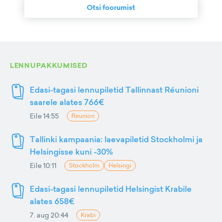
Otsi foorumist
LENNUPAKKUMISED
Edasi-tagasi lennupiletid Tallinnast Réunioni
saarele alates 766€
Eile 14:55
Reunion
Tallinki kampaania: laevapiletid Stockholmi ja
Helsingisse kuni -30%
Eile 10:11
Stockholm
Helsingi
Edasi-tagasi lennupiletid Helsingist Krabile
alates 658€
7. aug 20:44
Krabi