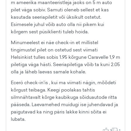
m ameerika maanteeristleja jaoks on 5 m auto
pilet väga sobiv. Samuti oleneb sellest et kas
kasutada seeriapiletit või üksikult ostetut.
Esimesele juhul võib auto olla nii pikem kui
kõrgem sest püsiklienti tuleb hoida.
Minumeelest ei näe check-in et millistel
tingimustel pilet on ostetud sest viimati
Helsinkist tulles sobis 1.95 kõrgune Caravelle 1,9 m
piletiga väga hästi. Seeriapiletiga võib ta kuni 2.05
olla ja läheb laevas samale kohale.
Ecerö check-in'is , kui ma viimati nägin, mõõdeti
kõrgust teibaga. Keegi poolakas tahtis
silmnähtavalt kõrge kaubikuga sõiduautode ritta
pääseda. Laevamehed muidugi ise juhendavad ja
paigutavad ka ning päris lakke kinni sõita ei
lubata.
3
1