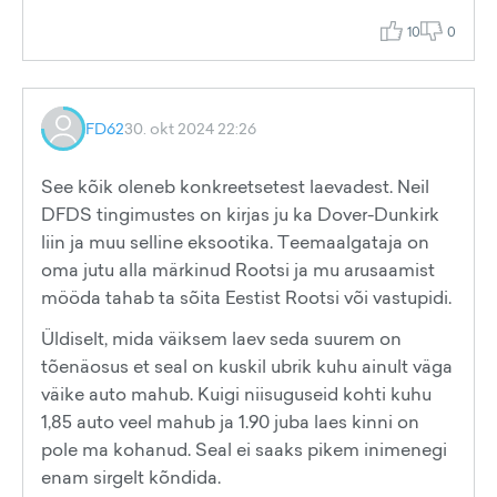
10
0
FD62
30. okt 2024 22:26
See kõik oleneb konkreetsetest laevadest. Neil
DFDS tingimustes on kirjas ju ka Dover-Dunkirk
liin ja muu selline eksootika. Teemaalgataja on
oma jutu alla märkinud Rootsi ja mu arusaamist
mööda tahab ta sõita Eestist Rootsi või vastupidi.
Üldiselt, mida väiksem laev seda suurem on
tõenäosus et seal on kuskil ubrik kuhu ainult väga
väike auto mahub. Kuigi niisuguseid kohti kuhu
1,85 auto veel mahub ja 1.90 juba laes kinni on
pole ma kohanud. Seal ei saaks pikem inimenegi
enam sirgelt kõndida.