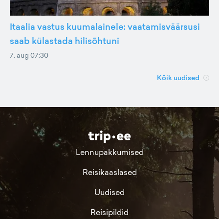
Itaalia vastus kuumalainele: vaatamisväärsusi
saab külastada hilisõhtuni
7. aug 07:30
Kõik uudised
Lennupakkumised
Reisikaaslased
Uudised
Reisipildid