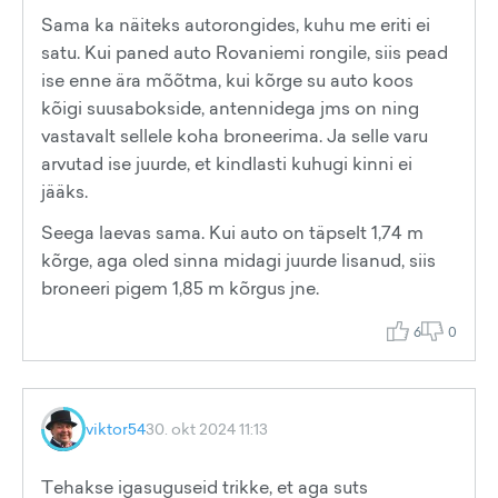
Sama ka näiteks autorongides, kuhu me eriti ei
satu. Kui paned auto Rovaniemi rongile, siis pead
ise enne ära mõõtma, kui kõrge su auto koos
kõigi suusabokside, antennidega jms on ning
vastavalt sellele koha broneerima. Ja selle varu
arvutad ise juurde, et kindlasti kuhugi kinni ei
jääks.
Seega laevas sama. Kui auto on täpselt 1,74 m
kõrge, aga oled sinna midagi juurde lisanud, siis
broneeri pigem 1,85 m kõrgus jne.
6
0
viktor54
30. okt 2024 11:13
Tehakse igasuguseid trikke, et aga suts