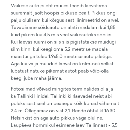
Väikese auto piletit müües teenib laevafirma
suuremalt jaolt hoopis pikkuse pealt. Pikkus ongi
palju olulisem kui kõrgus sest liinimeetrid on arvel.
Tavapärane sõiduauto on alati madalam kui 1,85
kuid pikem kui 4,5 mis veel väikeautoks sobiks.
Kui laevas ruumi on siis siis pigistatakse muidugi
silm kinni kui keegi oma 5,2 meetrise madala
maasturiga tuleb 1.9x5,0 meetrise auto piletiga.
Aga kui välja müüdud laeval on kolm-neli sellist
lubatust natuke pikemat autot peab võib-olla
keegi juba maha jääma.
Fotosilmad võivad mingites terminalides olla ja
ka Tallinki liinidel. Tallinki kiirlaevadel neist abi
poleks sest seal on peaaegu kõik kohad vähemalt
2,4 m. Õllegaraaz on vist 2,1. Reede õhtul kl 16.30
Helsinkist on aga auto pikkus väga oluline.
Laupäeva hommikul esimene laev Tallinnast - 5,5