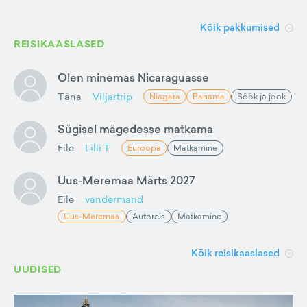
Kõik pakkumised
REISIKAASLASED
Olen minemas Nicaraguasse
Täna
Viljartrip
Niagara
Panama
Söök ja jook
Sügisel mägedesse matkama
Eile
Lilli T
Euroopa
Matkamine
Uus-Meremaa Märts 2027
Eile
vandermand
Uus-Meremaa
Autoreis
Matkamine
Kõik reisikaaslased
UUDISED