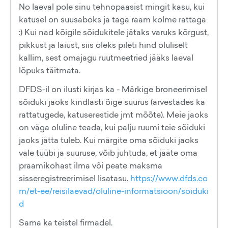
No laeval pole sinu tehnopaasist mingit kasu, kui
katusel on suusaboks ja taga raam kolme rattaga
:) Kui nad kõigile sõidukitele jätaks varuks kõrgust,
pikkust ja laiust, siis oleks pileti hind oluliselt
kallim, sest omajagu ruutmeetried jääks laeval
lõpuks täitmata.
DFDS-il on ilusti kirjas ka - Märkige broneerimisel
sõiduki jaoks kindlasti õige suurus (arvestades ka
rattatugede, katuserestide jmt mõõte). Meie jaoks
on väga oluline teada, kui palju ruumi teie sõiduki
jaoks jätta tuleb. Kui märgite oma sõiduki jaoks
vale tüübi ja suuruse, võib juhtuda, et jääte oma
praamikohast ilma või peate maksma
sisseregistreerimisel lisatasu.
https://www.dfds.co
m/et-ee/reisilaevad/oluline-informatsioon/soiduki
d
Sama ka teistel firmadel.