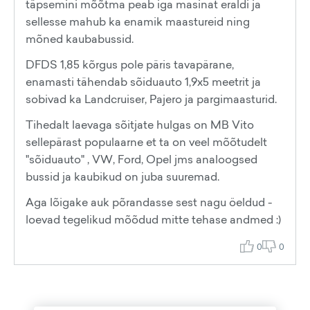
täpsemini mõõtma peab iga masinat eraldi ja
sellesse mahub ka enamik maastureid ning
mõned kaubabussid.
DFDS 1,85 kõrgus pole päris tavapärane,
enamasti tähendab sõiduauto 1,9x5 meetrit ja
sobivad ka Landcruiser, Pajero ja pargimaasturid.
Tihedalt laevaga sõitjate hulgas on MB Vito
sellepärast populaarne et ta on veel mõõtudelt
"sõiduauto" , VW, Ford, Opel jms analoogsed
bussid ja kaubikud on juba suuremad.
Aga lõigake auk põrandasse sest nagu öeldud -
loevad tegelikud mõõdud mitte tehase andmed :)
0
0