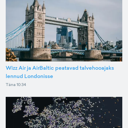
Wizz Air ja AirBaltic peatavad talvehooajaks
lennud Londonisse
Täna 10:34