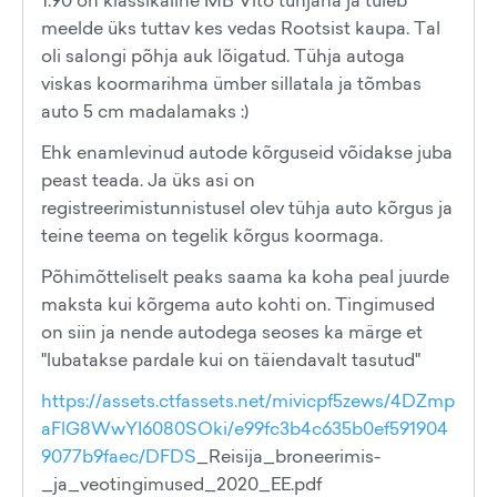
1.90 on klassikaline MB Vito tühjana ja tuleb
meelde üks tuttav kes vedas Rootsist kaupa. Tal
oli salongi põhja auk lõigatud. Tühja autoga
viskas koormarihma ümber sillatala ja tõmbas
auto 5 cm madalamaks :)
Ehk enamlevinud autode kõrguseid võidakse juba
peast teada. Ja üks asi on
registreerimistunnistusel olev tühja auto kõrgus ja
teine teema on tegelik kõrgus koormaga.
Põhimõtteliselt peaks saama ka koha peal juurde
maksta kui kõrgema auto kohti on. Tingimused
on siin ja nende autodega seoses ka märge et
"lubatakse pardale kui on täiendavalt tasutud"
https://assets.ctfassets.net/mivicpf5zews/4DZmp
aFlG8WwYI6080SOki/e99fc3b4c635b0ef591904
9077b9faec/DFDS
_Reisija_broneerimis-
_ja_veotingimused_2020_EE.pdf