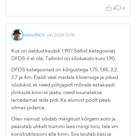
4
0
viktor54
29. okt 2024 23:18
Kus on öeldud kaubik 1.90? Sellist kategooriat
DFDS-il ei ole, Tallinkil on sõiduauto kuni 1.90.
DFDS kategooriad on kõrgustega 1,75, 1,85, 2,2,
2,7 ja 4m. Eraldi veel madala kliirensiga ja pikad
sõidukid, et need põhjapidi mõnele estakaadi
jõnksule kinni ei jääks, need suunatakse
lamedamat rada pidi. Ka alumist poolt peab
silmas pidama.
Olen näinud, sõidab märgitust kõrgem auto ja
paarutab uhkelt trümmi laes mingi toru, tala vm
konstruktsiooni alla kinni. Siis laiutab käsi ja