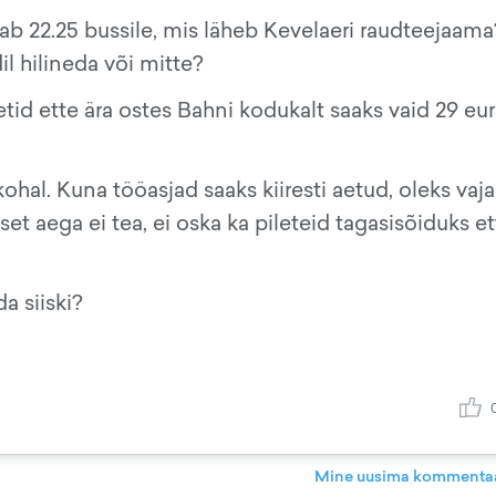
õuab 22.25 bussile, mis läheb Kevelaeri raudteejaama
l hilineda või mitte?
etid ette ära ostes Bahni kodukalt saaks vaid 29 eu
hal. Kuna tööasjad saaks kiiresti aetud, oleks vaja
set aega ei tea, ei oska ka pileteid tagasisõiduks et
a siiski?
Mine uusima kommentaa