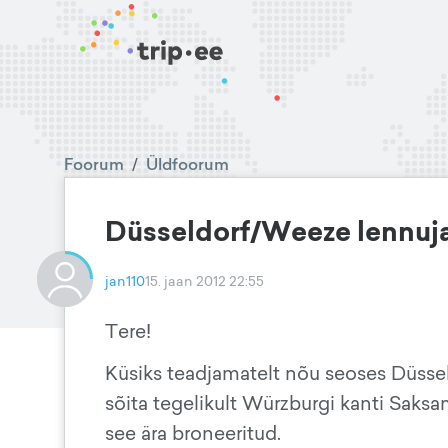
Foorum
/
Üldfoorum
Düsseldorf/Weeze lennuj
jan110
15. jaan 2012 22:55
Tere!
Küsiks teadjamatelt nõu seoses Düsse
sõita tegelikult Würzburgi kanti Saksam
see ära broneeritud.