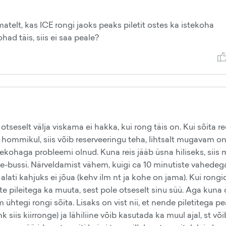
atelt, kas ICE rongi jaoks peaks piletit ostes ka istekoha
had täis, siis ei saa peale?
 otseselt välja viskama ei hakka, kui rong täis on. Kui sõita r
hommikul, siis võib reserveeringu teha, lihtsalt mugavam o
tekohaga probleemi olnud. Kuna reis jääb üsna hiliseks, siis 
le-bussi. Närveldamist vähem, kuigi ca 10 minutiste vahedeg
i alati kahjuks ei jõua (kehv ilm nt ja kohe on jama). Kui rongi
ste pileitega ka muuta, sest pole otseselt sinu süü. Aga kuna
am ühtegi rongi sõita. Lisaks on vist nii, et nende piletitega p
 siis kiirronge) ja lähiliine võib kasutada ka muul ajal, st või