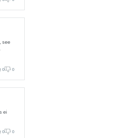
, see
e
0
0
s ei
0
0