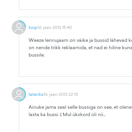
tüüp
16. jaan 2012 15:40
Weeze lennujaam on väike ja bussid lähevad ko
on nende trikk reklaamida, et nad ei hiline kuna
bussile.
tatanka
16. jaan 2012 22:13
Ainuke jama seal selle bussiga on see, et oleneva
lasta ka bussi :( Mul ükskord oli nii...