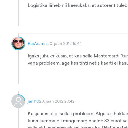
Logistika läheb nii keerukaks, et autorent tule
RaiAramis
20. jaan 2012 16:44
Igaks juhuks küsin, et kas selle Mastercardi "tu
vana probleem, aga kes tihti netis kaarti ei kas
jan110
20. jaan 2012 20:42
Kusjuures oligi selles probleem. Alguses hakkas
kuna summa oli mingi marginaalne 33 eurot vaid, 
selle aktiveerimist oli asi korras ka. Piletid oste