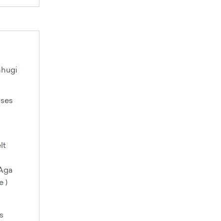
ahugi
ises
lt
 Aga
e )
s