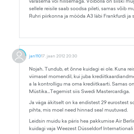
varasema või hilisemaga. Võibolla on siiski muga
sellele reisile saab soodsa pileti, samas võib 
Ruhri piirkonna ja mööda A3 läbi Frankfurdi ja 
jan110
17. jaan 2012 20:30
Nojah. Tundub, et õnne kuidagi ei ole. Kuna reis
viimasel momendil, kui juba krediitkaardiandmed
a la kontrolligu ma oma krediitkaarti. Samas on 
Müstika...Tegemist siis Swedi Mastercardiga.
Ja väga äkitselt on ka endistest 29 eurostest so
pihta, mis moel need hinnad seal muutuvad.
Leidsin muidu ka päris hea pakkumise Air Berlini
kuidagi vaja Weezest Düsseldorf International