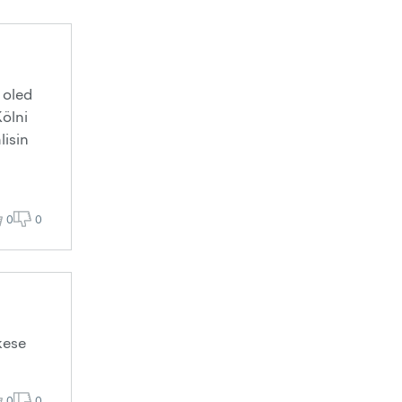
 oled
Kölni
lisin
0
0
kese
0
0