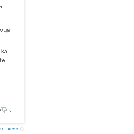
?
roga
 ka
te
0
0
ri juurde