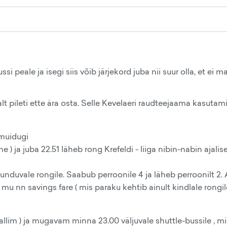
peale ja isegi siis võib järjekord juba nii suur olla, et ei m
lt pileti ette ära osta. Selle Kevelaeri raudteejaama kasutam
 muidugi
e ) ja juba 22.51 läheb rong Krefeldi - liiga nibin-nabin ajalise
uunduvale rongile. Saabub perroonile 4 ja läheb perroonilt 2.
a mu nn savings fare ( mis paraku kehtib ainult kindlale rongil
kallim ) ja mugavam minna 23.00 väljuvale shuttle-bussile , mi