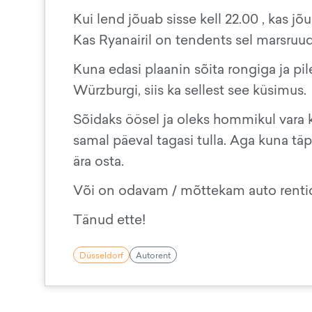
Kui lend jõuab sisse kell 22.00 , kas j
Kas Ryanairil on tendents sel marsruudi
Kuna edasi plaanin sõita rongiga ja pil
Würzburgi, siis ka sellest see küsimus.
Sõidaks öösel ja oleks hommikul vara ko
samal päeval tagasi tulla. Aga kuna täp
ära osta.
Või on odavam / mõttekam auto rentid
Tänud ette!
Düsseldorf
Autorent