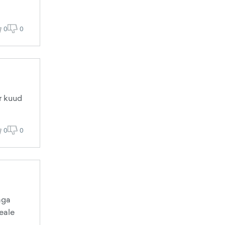
0
0
ar kuud
0
0
aga
eale