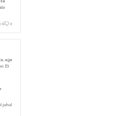
 ka
äbi
0
0
ta, aga
i. Et
e
l juhul