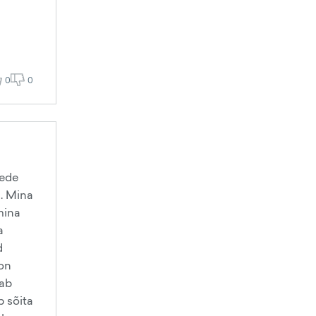
0
0
eede
n. Mina
mina
a
d
 on
eab
b sõita