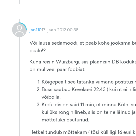
jan110
17. jaan 2012 00:58
Või lausa sedamoodi, et peab kohe jooksma bussi 
peale!?
Kuna reisin Würzburgi, siis plaanisin DB koduka
on mul veel paar foobiat:
Kõigepealt see tatanka viimane postitus
Buss saabub Kevelaeri 22.43 ( kui nt ei hilin
võibolla.
Krefeldis on vaid 11 min, et minna Kölni s
kui üks rong hilineb, siis on teine läinud j
mõttetuks osutunud.
Hetkel tundub mõttekam ( tõsi küll ligi 16 euri 