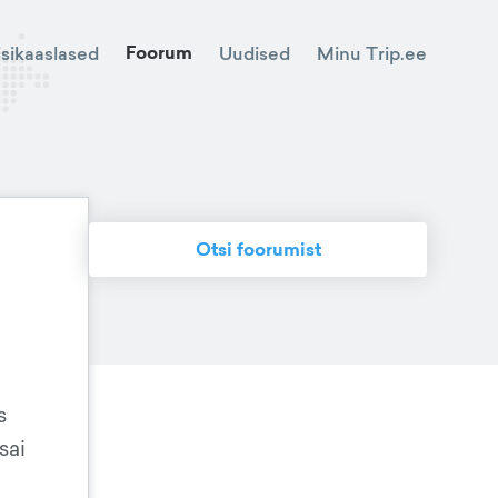
Foorum
Minu Trip.ee
isikaaslased
Uudised
Otsi foorumist
s
sai