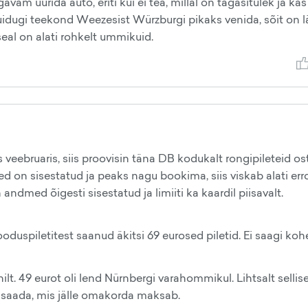
vam üürida auto, eriti kui ei tea, millal on tagasitulek ja kas
muidugi teekond Weezesist Würzburgi pikaks venida, sõit on l
seal on alati rohkelt ummikuid.
 veebruaris, siis proovisin täna DB kodukalt rongipileteid os
 on sisestatud ja peaks nagu bookima, siis viskab alati error
andmed õigesti sisestatud ja limiiti ka kaardil piisavalt.
oduspiletitest saanud äkitsi 69 eurosed piletid. Ei saagi koh
lt. 49 eurot oli lend Nürnbergi varahommikul. Lihtsalt sellise
i saada, mis jälle omakorda maksab.