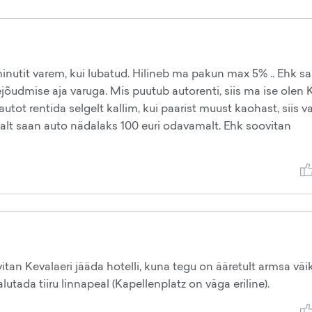
nutit varem, kui lubatud. Hilineb ma pakun max 5% .. Ehk sa
udmise aja varuga. Mis puutub autorenti, siis ma ise olen 
ot rentida selgelt kallim, kui paarist muust kaohast, siis va
ealt saan auto nädalaks 100 euri odavamalt. Ehk soovitan
itan Kevalaeri jääda hotelli, kuna tegu on ääretult armsa väi
tada tiiru linnapeal (Kapellenplatz on väga eriline).