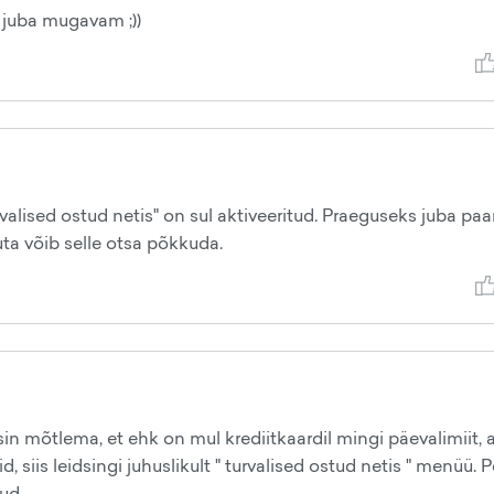
b juba mugavam ;))
rvalised ostud netis" on sul aktiveeritud. Praeguseks juba pa
uta võib selle otsa põkkuda.
in mõtlema, et ehk on mul krediitkaardil mingi päevalimiit, 
siis leidsingi juhuslikult " turvalised ostud netis " menüü. P
tud.