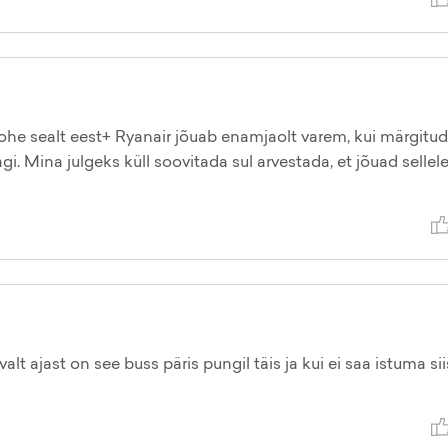
he sealt eest+ Ryanair jõuab enamjaolt varem, kui märgitud
gi. Mina julgeks küll soovitada sul arvestada, et jõuad sellel
lt ajast on see buss päris pungil täis ja kui ei saa istuma sii