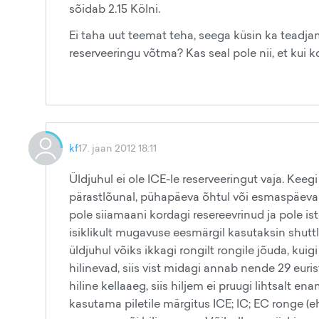
sõidab 2.15 Kölni.
Ei taha uut teemat teha, seega küsin ka teadjam
reserveeringu võtma? Kas seal pole nii, et kui ko
kf
17. jaan 2012 18:11
Üldjuhul ei ole ICE-le reserveeringut vaja. Keegi
pärastlõunal, pühapäeva õhtul või esmaspäeva 
pole siiamaani kordagi resereevrinud ja pole is
isiklikult mugavuse eesmärgil kasutaksin shutt
üldjuhul võiks ikkagi rongilt rongile jõuda, kuig
hilinevad, siis vist midagi annab nende 29 euri
hiline kellaaeg, siis hiljem ei pruugi lihtsalt en
kasutama piletile märgitus ICE; IC; EC ronge (ehk