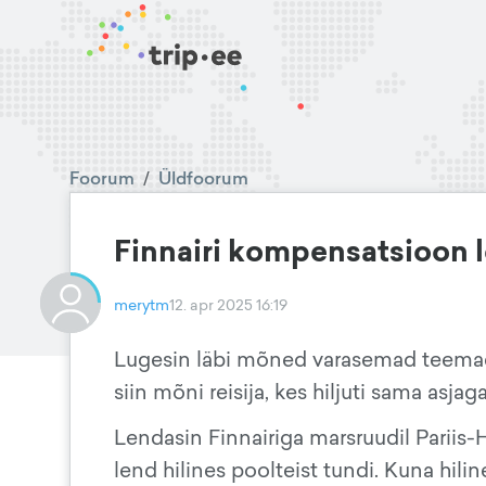
Foorum
/
Üldfoorum
Finnairi kompensatsioon l
merytm
12. apr 2025 16:19
Lugesin läbi mõned varasemad teemad, 
siin mõni reisija, kes hiljuti sama asj
Lendasin Finnairiga marsruudil Pariis-H
lend hilines poolteist tundi. Kuna hilin