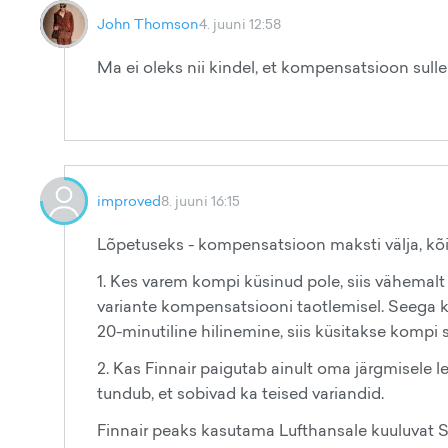
John Thomson
4. juuni 12:58
Ma ei oleks nii kindel, et kompensatsioon sulle 
improved
8. juuni 16:15
Lõpetuseks - kompensatsioon maksti välja, kõi
1. Kes varem kompi küsinud pole, siis vähemal
variante kompensatsiooni taotlemisel. Seega 
20-minutiline hilinemine, siis küsitakse kompi s
2. Kas Finnair paigutab ainult oma järgmisele 
tundub, et sobivad ka teised variandid.
Finnair peaks kasutama Lufthansale kuuluvat S