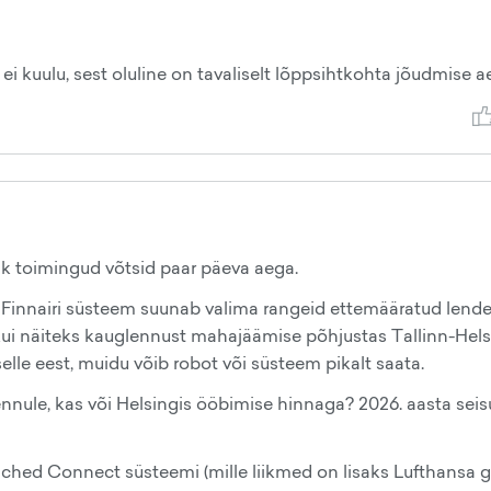
ei kuulu, sest oluline on tavaliselt lõppsihtkohta jõudmise a
k toimingud võtsid paar päeva aega.
t Finnairi süsteem suunab valima rangeid ettemääratud lende
kui näiteks kauglennust mahajäämise põhjustas Tallinn-Hels
elle eest, muidu võib robot või süsteem pikalt saata.
lennule, kas või Helsingis ööbimise hinnaga? 2026. aasta sei
ched Connect süsteemi (mille liikmed on lisaks Lufthansa g