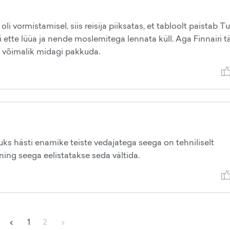
li vormistamisel, siis reisija piiksatas, et tabloolt paistab Tu
ti ette lüüa ja nende moslemitega lennata küll. Aga Finnairi t
lt võimalik midagi pakkuda.
uks hästi enamike teiste vedajatega seega on tehniliselt
ing seega eelistatakse seda vältida.
‹
›
1
2