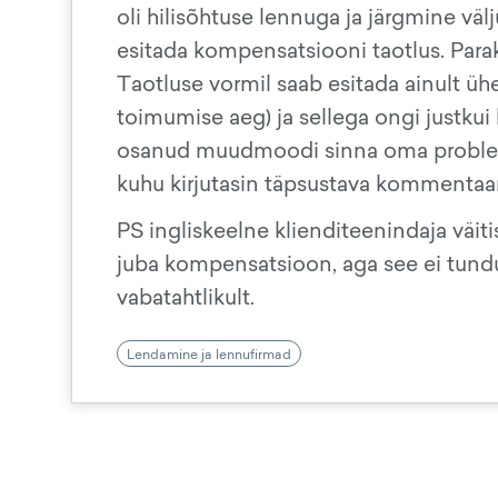
oli hilisõhtuse lennuga ja järgmine väl
esitada kompensatsiooni taotlus. Parak
Taotluse vormil saab esitada ainult 
toimumise aeg) ja sellega ongi justkui k
osanud muudmoodi sinna oma probleemi 
kuhu kirjutasin täpsustava kommentaari
PS ingliskeelne klienditeenindaja väit
juba kompensatsioon, aga see ei tundu
vabatahtlikult.
Lendamine ja lennufirmad