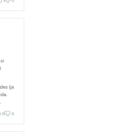
1
0
si
t
des (ja
ida.
.
0
0