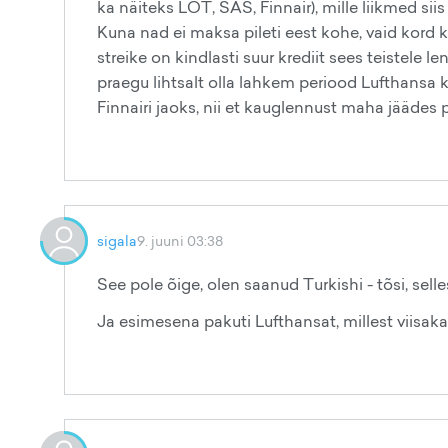
ka näiteks LOT, SAS, Finnair), mille liikmed 
Kuna nad ei maksa pileti eest kohe, vaid kord 
streike on kindlasti suur krediit sees teistele l
praegu lihtsalt olla lahkem periood Lufthansa ka
Finnairi jaoks, nii et kauglennust maha jäädes 
sigala
9. juuni 03:38
See pole õige, olen saanud Turkishi - tõsi, se
Ja esimesena pakuti Lufthansat, millest viisaka