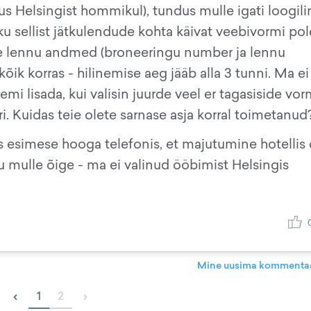
jus Helsingist hommikul), tundus mulle igati loogili
u sellist jätkulendude kohta käivat veebivormi pol
ühe lennu andmed (broneeringu number ja lennu
õik korras - hilinemise aeg jääb alla 3 tunni. Ma ei
lisada, kui valisin juurde veel er tagasiside vorm
. Kuidas teie olete sarnase asja korral toimetanud
is esimese hooga telefonis, et majutumine hotellis 
 mulle õige - ma ei valinud ööbimist Helsingis
Mine uusima kommentaa
‹
›
1
2