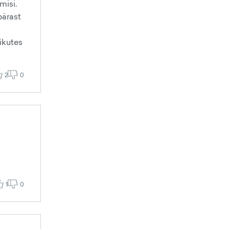
misi.
pärast
likutes
2
0
1
0