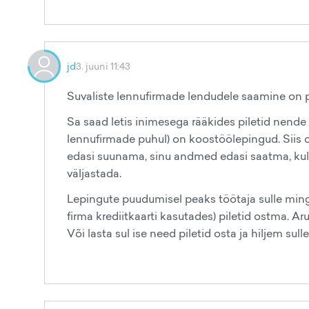
jd
3. juuni 11:43
Suvaliste lennufirmade lendudele saamine on p
Sa saad letis inimesega rääkides piletid nende
lennufirmade puhul) on koostöölepingud. Siis on
edasi suunama, sinu andmed edasi saatma, kulus
väljastada.
Lepingute puudumisel peaks töötaja sulle mingi
firma krediitkaarti kasutades) piletid ostma. A
Või lasta sul ise need piletid osta ja hiljem sul