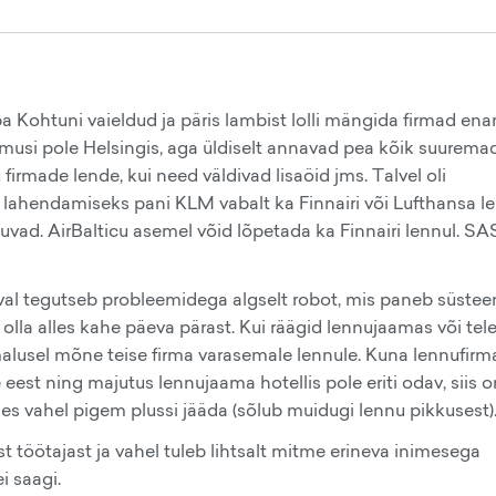
 Kohtuni vaieldud ja päris lambist lolli mängida firmad ena
gemusi pole Helsingis, aga üldiselt annavad pea kõik suurema
 firmade lende, kui need väldivad lisaöid jms. Talvel oli
 lahendamiseks pani KLM vabalt ka Finnairi või Lufthansa le
ad. AirBalticu asemel võid lõpetada ka Finnairi lennul. SAS
val tegutseb probleemidega algselt robot, mis paneb süstee
olla alles kahe päeva pärast. Kui räägid lennujaamas või tel
malusel mõne teise firma varasemale lennule. Kuna lennufir
 eest ning majutus lennujaama hotellis pole eriti odav, siis 
es vahel pigem plussi jääda (sõlub muidugi lennu pikkusest)
t töötajast ja vahel tuleb lihtsalt mitme erineva inimesega
i saagi.