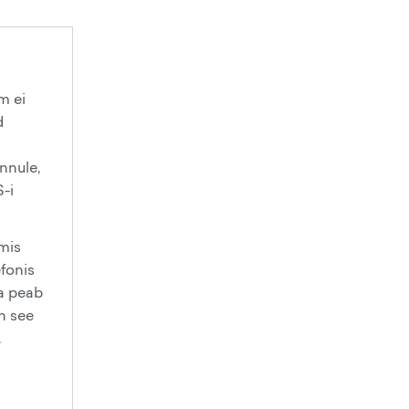
m ei
d
nnule,
-i
mis
efonis
ma peab
on see
.