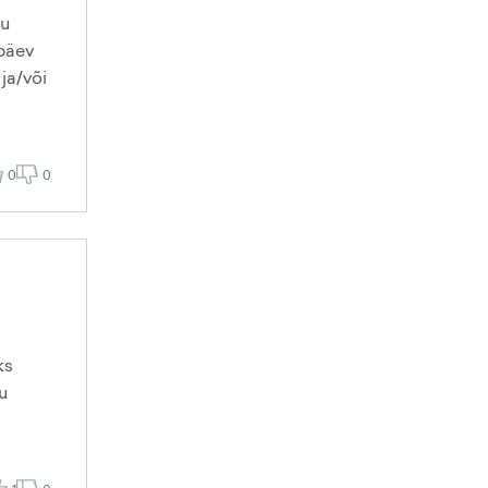
nu
 päev
ja/või
0
0
ks
u