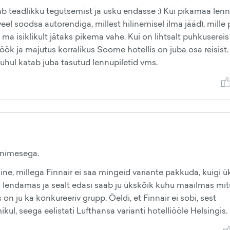
dab teadlikku tegutsemist ja usku endasse :) Kui pikamaa len
i veel soodsa autorendiga, millest hilinemisel ilma jääd), mille
 ma isiklikult jätaks pikema vahe. Kui on lihtsalt puhkusereis 
öök ja majutus korralikus Soome hotellis on juba osa reisist.
juhul katab juba tasutud lennupiletid vms.
 inimesega.
lline, millega Finnair ei saa mingeid variante pakkuda, kuigi ü
buli lendamas ja sealt edasi saab ju ükskõik kuhu maailmas mit
n ju ka konkureeriv grupp. Öeldi, et Finnair ei sobi, sest
ul, seega eelistati Lufthansa varianti hotelliööle Helsingis.