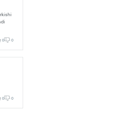
rkishi
ädi
0
0
0
0