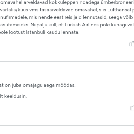
siis omavahel arveldavad kokkuleppehindadega ümberbroneeri
kvartalis/kuus vms tasaarveldavad omavahel, siis Lufthansal 
ennufirmadele, mis nende eest reisijaid lennutasid, seega võib
sutamiseks. Niipalju küll, et Turkish Airlines pole kunagi va
pole lootust Istanbuli kaudu lennata.
llest on juba omajagu aega möödas.
lt keeldusin.