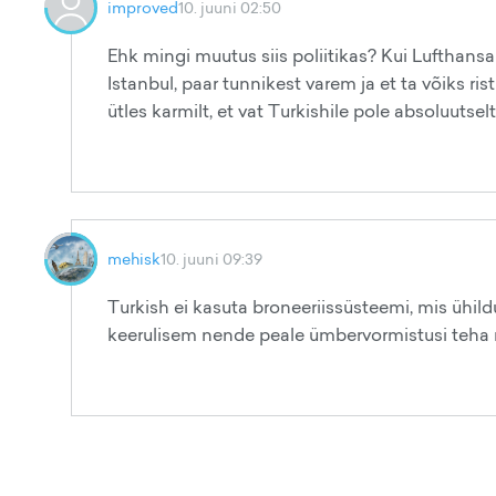
improved
10. juuni 02:50
Ehk mingi muutus siis poliitikas? Kui Lufthansa o
Istanbul, paar tunnikest varem ja et ta võiks ris
ütles karmilt, et vat Turkishile pole absoluutse
mehisk
10. juuni 09:39
Turkish ei kasuta broneeriissüsteemi, mis ühild
keerulisem nende peale ümbervormistusi teha n