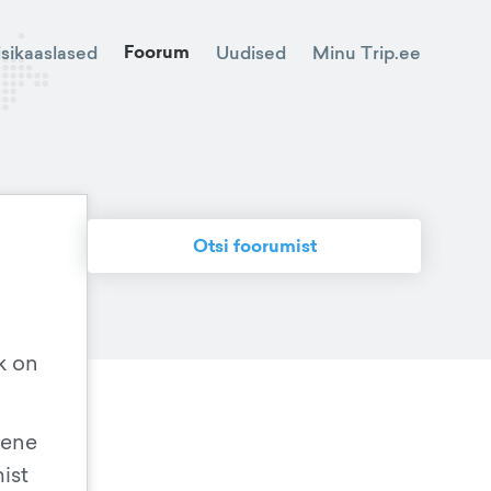
Foorum
Minu Trip.ee
isikaaslased
Uudised
Otsi foorumist
k on
mene
mist