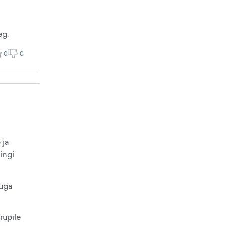
eg.
0
0
 ja
ingi
suga
rupile