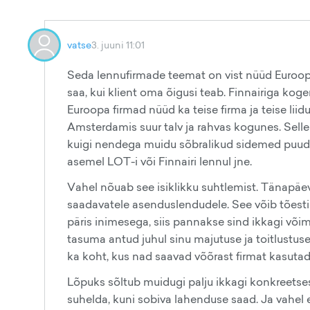
vatse
3. juuni 11:01
Seda lennufirmade teemat on vist nüüd Euroopa
saa, kui klient oma õigusi teab. Finnairiga ko
Euroopa firmad nüüd ka teise firma ja teise liidu
Amsterdamis suur talv ja rahvas kogunes. Selle
kuigi nendega muidu sõbralikud sidemed puuduv
asemel LOT-i või Finnairi lennul jne.
Vahel nõuab see isiklikku suhtlemist. Tänapäe
saadavatele asenduslendudele. See võib tõesti 
päris inimesega, siis pannakse sind ikkagi või
tasuma antud juhul sinu majutuse ja toitlustuse
ka koht, kus nad saavad võõrast firmat kasutad
Lõpuks sõltub muidugi palju ikkagi konkreetses
suhelda, kuni sobiva lahenduse saad. Ja vahel e