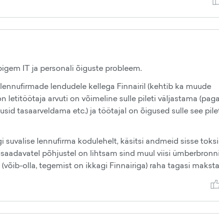
igem IT ja personali õiguste probleem.
 lennufirmade lendudele kellega Finnairil (kehtib ka muude
 letitöötaja arvuti on võimeline sulle pileti väljastama (paga
id tasaarveldama etc.) ja töötajal on õigused sulle see pile
 suvalise lennufirma kodulehelt, käsitsi andmeid sisse toksi
rusaadavatel põhjustel on lihtsam sind muul viisi ümberbronn
le (võib-olla, tegemist on ikkagi Finnairiga) raha tagasi maksta