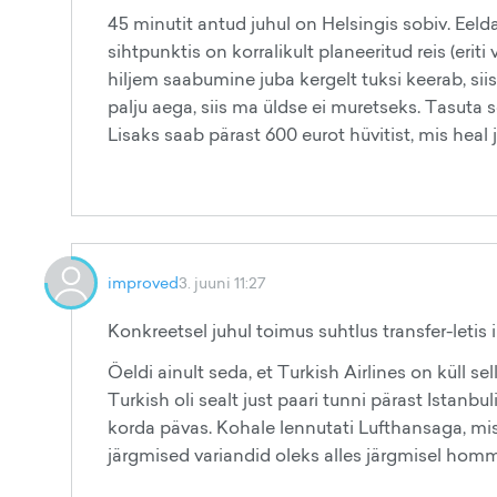
45 minutit antud juhul on Helsingis sobiv. Eel
sihtpunktis on korralikult planeeritud reis (erit
hiljem saabumine juba kergelt tuksi keerab, siis
palju aega, siis ma üldse ei muretseks. Tasuta s
Lisaks saab pärast 600 eurot hüvitist, mis heal 
improved
3. juuni 11:27
Konkreetsel juhul toimus suhtlus transfer-letis
Öeldi ainult seda, et Turkish Airlines on küll se
Turkish oli sealt just paari tunni pärast Istan
korda pävas. Kohale lennutati Lufthansaga, mis o
järgmised variandid oleks alles järgmisel hommik