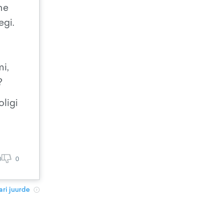
ne
egi.
i,
?
oligi
0
0
ri juurde