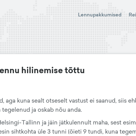
Lennupakkumised
Re
ennu hilinemise tõttu
aga kuna sealt otseselt vastust ei saanud, siis eh
aga tegelenud ja oskab nõu anda.
elsingi-Tallinn ja jäin jätkulennult maha, sest esi
esin sihtkohta üle 3 tunni (õieti 9 tundi, kuna tege