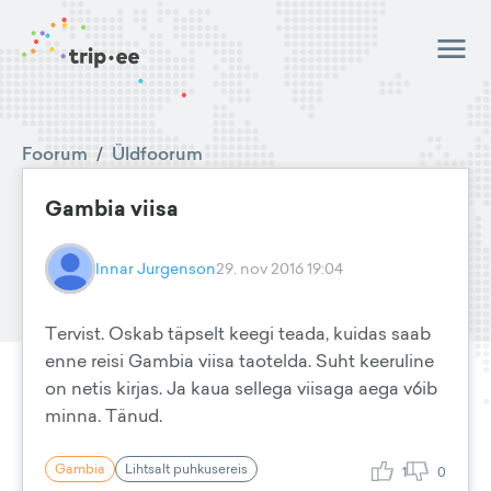
Foorum
/
Üldfoorum
Gambia viisa
Innar Jurgenson
29. nov 2016 19:04
Tervist. Oskab täpselt keegi teada, kuidas saab
enne reisi Gambia viisa taotelda. Suht keeruline
on netis kirjas. Ja kaua sellega viisaga aega v6ib
minna. Tänud.
Gambia
Lihtsalt puhkusereis
1
0