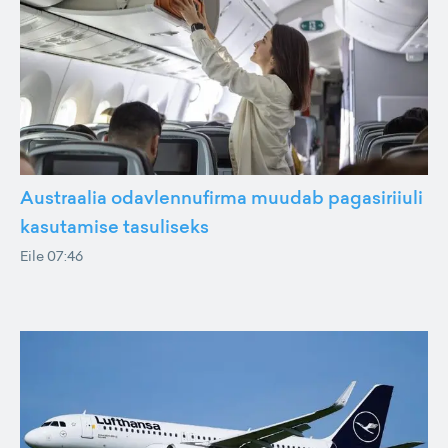
Austraalia odavlennufirma muudab pagasiriiuli
kasutamise tasuliseks
Eile 07:46