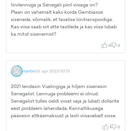
liinilennuga ja Senegali piiril viisaga on?
Plaan on vähemalt kaks korda Gambiasse
siseneda, võimalik, et tavalise liinitranspordiga.
Kas viisa saab siit ette taotleda ja kas viisa lubab
ka mitut sisenemist?
0
0
martm
26. apr 2023 00:51
2021 lendasin Vuelingiga ja hiljem sisenesin
Senegalist. Lennuga probleemi ei olnud.
Senegalist tulles öeldi viisat vaja ja lubati dollarite
eest probleem lahendada. Kannatlikusega
pääsesin altkäemaksust ja lasti viisavabalt sisse.
1
0