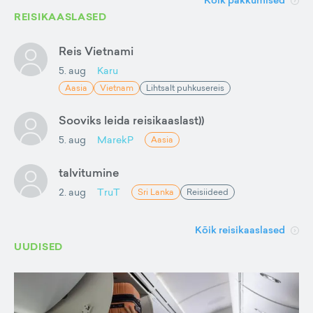
Kõik pakkumised
REISIKAASLASED
Reis Vietnami
5. aug
Karu
Aasia
Vietnam
Lihtsalt puhkusereis
Sooviks leida reisikaaslast))
5. aug
MarekP
Aasia
talvitumine
2. aug
TruT
Sri Lanka
Reisiideed
Kõik reisikaaslased
UUDISED