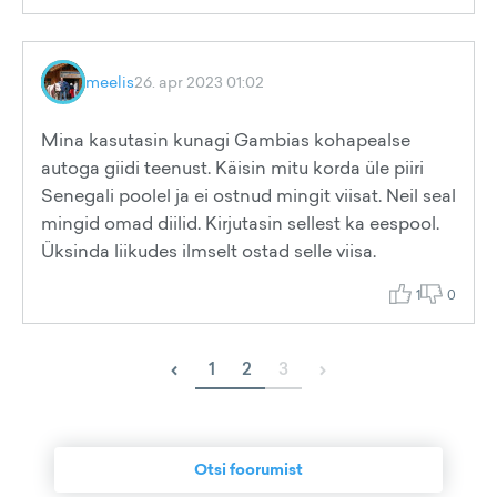
meelis
26. apr 2023 01:02
Mina kasutasin kunagi Gambias kohapealse
autoga giidi teenust. Käisin mitu korda üle piiri
Senegali poolel ja ei ostnud mingit viisat. Neil seal
mingid omad diilid. Kirjutasin sellest ka eespool.
Üksinda liikudes ilmselt ostad selle viisa.
1
0
‹
›
1
2
3
Otsi foorumist