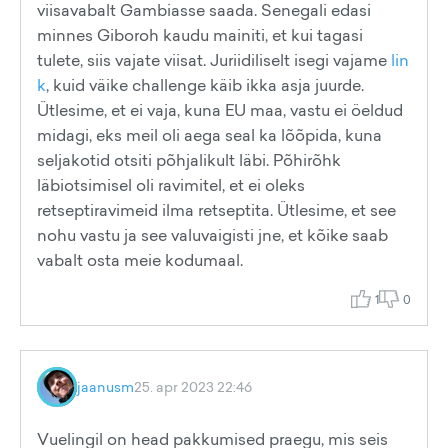
viisavabalt Gambiasse saada. Senegali edasi
minnes Giboroh kaudu mainiti, et kui tagasi
tulete, siis vajate viisat. Juriidiliselt isegi vajame
lin
k
, kuid väike challenge käib ikka asja juurde.
Ütlesime, et ei vaja, kuna EU maa, vastu ei öeldud
midagi, eks meil oli aega seal ka lõõpida, kuna
seljakotid otsiti põhjalikult läbi. Põhirõhk
läbiotsimisel oli ravimitel, et ei oleks
retseptiravimeid ilma retseptita. Ütlesime, et see
nohu vastu ja see valuvaigisti jne, et kõike saab
vabalt osta meie kodumaal.
1
0
jaanusm
25. apr 2023 22:46
Vuelingil on head pakkumised praegu, mis seis