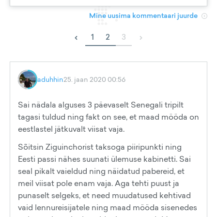
Mine uusima kommentaari juurde
‹
›
1
2
3
aduhhin
25. jaan 2020 00:56
Sai nädala alguses 3 päevaselt Senegali tripilt
tagasi tuldud ning fakt on see, et maad mööda on
eestlastel jätkuvalt viisat vaja.
Sõitsin Ziguinchorist taksoga piiripunkti ning
Eesti passi nähes suunati ülemuse kabinetti. Sai
seal pikalt vaieldud ning näidatud pabereid, et
meil viisat pole enam vaja. Aga tehti puust ja
punaselt selgeks, et need muudatused kehtivad
vaid lennureisijatele ning maad mööda sisenedes