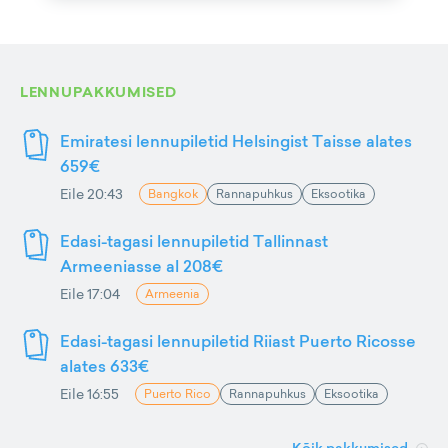
LENNUPAKKUMISED
Emiratesi lennupiletid Helsingist Taisse alates
659€
Eile 20:43
Bangkok
Rannapuhkus
Eksootika
Edasi-tagasi lennupiletid Tallinnast
Armeeniasse al 208€
Eile 17:04
Armeenia
Edasi-tagasi lennupiletid Riiast Puerto Ricosse
alates 633€
Eile 16:55
Puerto Rico
Rannapuhkus
Eksootika