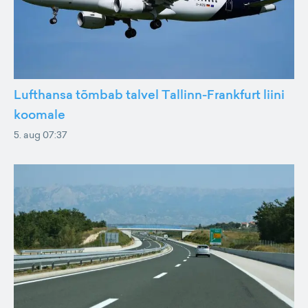
Lufthansa tõmbab talvel Tallinn-Frankfurt liini
koomale
5. aug 07:37