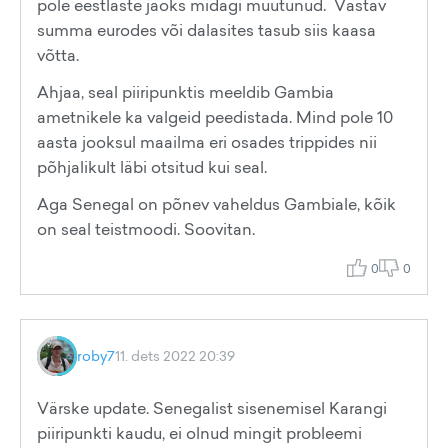
pole eestlaste jaoks midagi muutunud. Vastav
summa eurodes või dalasites tasub siis kaasa
võtta.
Ahjaa, seal piiripunktis meeldib Gambia
ametnikele ka valgeid peedistada. Mind pole 10
aasta jooksul maailma eri osades trippides nii
põhjalikult läbi otsitud kui seal.
Aga Senegal on põnev vaheldus Gambiale, kõik
on seal teistmoodi. Soovitan.
0
0
roby7
11. dets 2022 20:39
Värske update. Senegalist sisenemisel Karangi
piiripunkti kaudu, ei olnud mingit probleemi