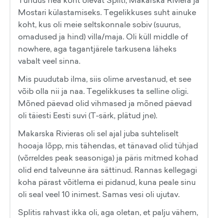
Tundus hea koht olevat Spliti, Makarska Riviera ja
Mostari külastamiseks. Tegelikkuses suht ainuke
koht, kus oli meie seltskonnale sobiv (suurus,
omadused ja hind) villa/maja. Oli küll middle of
nowhere, aga tagantjärele tarkusena läheks
vabalt veel sinna.
Mis puudutab ilma, siis olime arvestanud, et see
võib olla nii ja naa. Tegelikkuses ta selline oligi.
Mõned päevad olid vihmased ja mõned päevad
oli täiesti Eesti suvi (T-särk, plätud jne).
Makarska Rivieras oli sel ajal juba suhteliselt
hooaja lõpp, mis tähendas, et tänavad olid tühjad
(võrreldes peak seasoniga) ja päris mitmed kohad
olid end talveunne ära sättinud. Rannas kellegagi
koha pärast võitlema ei pidanud, kuna peale sinu
oli seal veel 10 inimest. Samas vesi oli ujutav.
Splitis rahvast ikka oli, aga oletan, et palju vähem,