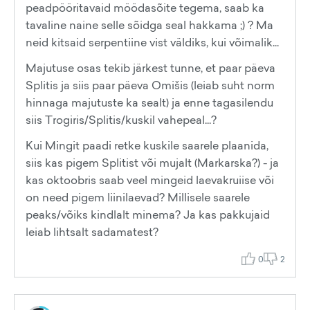
peadpööritavaid möödasõite tegema, saab ka
tavaline naine selle sõidga seal hakkama ;) ? Ma
neid kitsaid serpentiine vist väldiks, kui võimalik...
Majutuse osas tekib järkest tunne, et paar päeva
Splitis ja siis paar päeva Omišis (leiab suht norm
hinnaga majutuste ka sealt) ja enne tagasilendu
siis Trogiris/Splitis/kuskil vahepeal...?
Kui Mingit paadi retke kuskile saarele plaanida,
siis kas pigem Splitist või mujalt (Markarska?) - ja
kas oktoobris saab veel mingeid laevakruiise või
on need pigem liinilaevad? Millisele saarele
peaks/võiks kindlalt minema? Ja kas pakkujaid
leiab lihtsalt sadamatest?
0
2