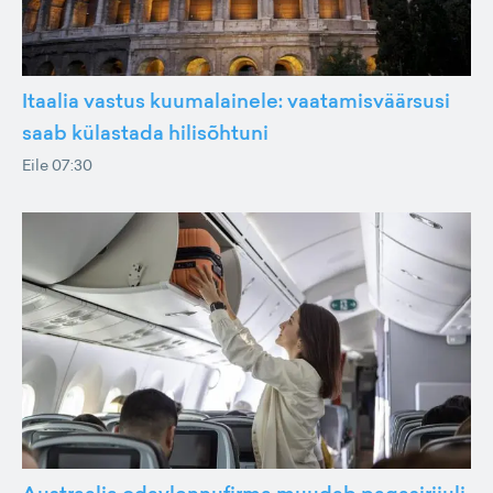
Itaalia vastus kuumalainele: vaatamisväärsusi
saab külastada hilisõhtuni
Eile 07:30