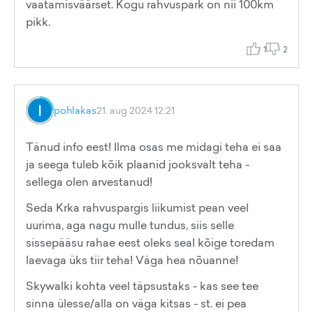
vaatamisväärset. Kogu rahvuspark on nii 100km
pikk.
1
2
pohlakas
21. aug 2024 12:21
Tänud info eest! Ilma osas me midagi teha ei saa
ja seega tuleb kõik plaanid jooksvalt teha -
sellega olen arvestanud!
Seda Krka rahvuspargis liikumist pean veel
uurima, aga nagu mulle tundus, siis selle
sissepääsu rahae eest oleks seal kõige toredam
laevaga üks tiir teha! Väga hea nõuanne!
Skywalki kohta veel täpsustaks - kas see tee
sinna ülesse/alla on väga kitsas - st. ei pea