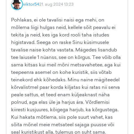
viktor54
21. aug 2024 13:23
Pohlakas, ei ole tavalisi naisi ega mehi, on
mõlema liigi hulgas neid, kellele sõit peavalu ei
tekita ja neid, kes iga kord rooli taha istudes
higistavad. Seega on raske Sinu küsimusele
tavalise naise kohta vastata. Mägedes lisandub
tee laiusele 1 nüanss, see on kõrgus. Tee võib olla
sama kitsas kui meil mõni metsavahetee, aga kui
teepeenra asemel on kohe kuristik, siis võtab
teinekord ehk kõhedaks. Minu naine mägiteedel
kõrvalistmel paar korda kiljatas kui ratas nii serva
peale sattus, et teed enam küljeaknast näha
polnud, aga elas üle ja harjus ära. Võrdlemisi
kiiresti kusjuures, kõigega harjub, ka kõrgustega.
Kui hakata mõtlema, siis pole suurt vahet, kas
sõita mõnel meie metsateel sajaga puusse või
seal kuristikust alla, tulemus on suht sama.