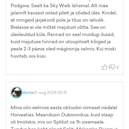
Podgora. Sealt ka Sky Walk lähemal. Alt mäe
jalamilt kassast ostad pileti ja sõidad üles. Kindel,
et mingeid järjekordi pole ja tõus on rahulik.
Brelasse ei ole mõtet majutust võtta. See on
üleslauldud küla. Rannad on seal muidugi ilusad,
kuid majutuse hinnad on utoopiliselt kõrged ja
peale 2-3 päeva oled mägironija valmis. Kui miski
huvitab, siis küsi.
1
2
dante
21. aug 2024 00:15
Mina olin eelmise aasta oktoobri viimasel nädalal
Horvaatias. Maandusin Dubrovnikus, kuid staap
oli Imotskis, mis on Splitist ca 1h sisemaale.