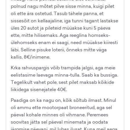
polnud nagu mõtet pilve sisse minna, kuigi pilet
oli ette ära ostetud. Tasub tähele panna, et
sissesõit on kellaajaline, iga tunni tagant lastakse
üles 20 autot ja pileteid müüakse kuni 5 päeva
ette, mitte hilisemaks. Aga reeglina homseks-
ülehomseks enam ei saagi, need müüakse kiiresti
läbi. Selline pisuke loterii, õnneks mitte väga
kallis, 8€/inimene.
Krka rahvuspargis võib trampida jalgsi, aga meie
eelistasime laevaga minna-tulla. Saab ka bussiga.
Tegelikult vahet pole, sest pilet maksab kõikide
liikidega sisenejatele 40€.
Paadiga on ka nagu on, kõik sõltub ilmast. Minul
oli ammu ette mootorpaat broneeritud, aga sel
päeval kohale minnes oli vihmane. Peremees
soovitas jätta sel päeval minemata ja oodata
järgmise päevani, mil lubas ilusat. Kuna meil aega