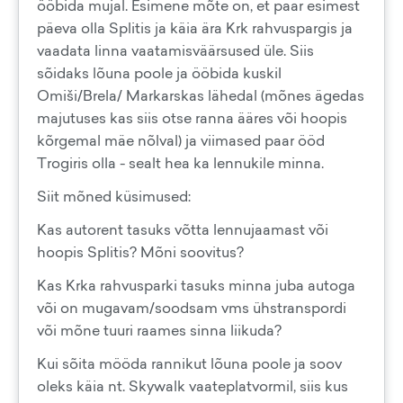
ööbida mujal. Esimene mõte on, et paar esimest
päeva olla Splitis ja käia ära Krk rahvuspargis ja
vaadata linna vaatamisväärsused üle. Siis
sõidaks lõuna poole ja ööbida kuskil
Omiši/Brela/ Markarskas lähedal (mõnes ägedas
majutuses kas siis otse ranna ääres või hoopis
kõrgemal mäe nõlval) ja viimased paar ööd
Trogiris olla - sealt hea ka lennukile minna.
Siit mõned küsimused:
Kas autorent tasuks võtta lennujaamast või
hoopis Splitis? Mõni soovitus?
Kas Krka rahvusparki tasuks minna juba autoga
või on mugavam/soodsam vms ühstranspordi
või mõne tuuri raames sinna liikuda?
Kui sõita mööda rannikut lõuna poole ja soov
oleks käia nt. Skywalk vaateplatvormil, siis kus