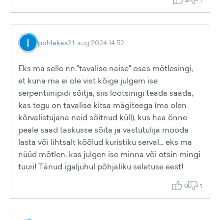
pohlakas
21. aug 2024 14:52
Eks ma selle nn."tavalise naise" osas mõtlesingi,
et kuna ma ei ole vist kõige julgem ise
serpentiinipidi sõitja, siis lootsinigi teada saada,
kas tegu on tavalise kitsa mägiteega (ma olen
kõrvalistujana neid sõitnud küll), kus hea õnne
peale saad taskusse sõita ja vastutulija mööda
lasta või lihtsalt kõõlud kuristiku serval... eks ma
nüüd mõtlen, kas julgen ise minna või otsin mingi
tuuri! Tänud igaljuhul põhjaliku seletuse eest!
0
1