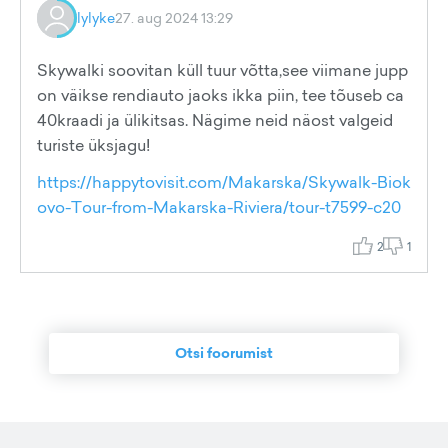
lylyke
27. aug 2024 13:29
Skywalki soovitan küll tuur võtta,see viimane jupp
on väikse rendiauto jaoks ikka piin, tee tõuseb ca
40kraadi ja ülikitsas. Nägime neid näost valgeid
turiste üksjagu!
https://happytovisit.com/Makarska/Skywalk-Biok
ovo-Tour-from-Makarska-Riviera/tour-t7599-c20
2
1
Otsi foorumist