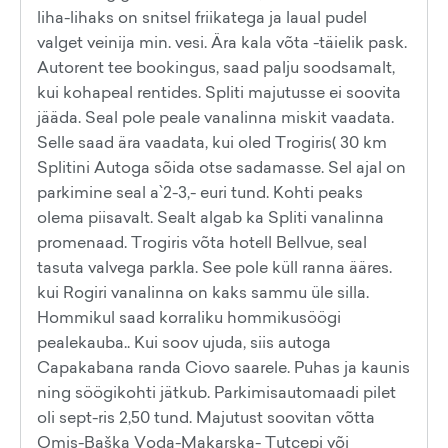
liha-lihaks on snitsel friikatega ja laual pudel
valget veinija min. vesi. Ära kala võta -täielik pask.
Autorent tee bookingus, saad palju soodsamalt,
kui kohapeal rentides. Spliti majutusse ei soovita
jääda. Seal pole peale vanalinna miskit vaadata.
Selle saad ära vaadata, kui oled Trogiris( 30 km
Splitini Autoga sõida otse sadamasse. Sel ajal on
parkimine seal a`2-3,- euri tund. Kohti peaks
olema piisavalt. Sealt algab ka Spliti vanalinna
promenaad. Trogiris võta hotell Bellvue, seal
tasuta valvega parkla. See pole küll ranna ääres.
kui Rogiri vanalinna on kaks sammu üle silla.
Hommikul saad korraliku hommikusöögi
pealekauba.. Kui soov ujuda, siis autoga
Capakabana randa Ciovo saarele. Puhas ja kaunis
ning söögikohti jätkub. Parkimisautomaadi pilet
oli sept-ris 2,50 tund. Majutust soovitan võtta
Omis-Baška Voda-Makarska- Tutcepi või