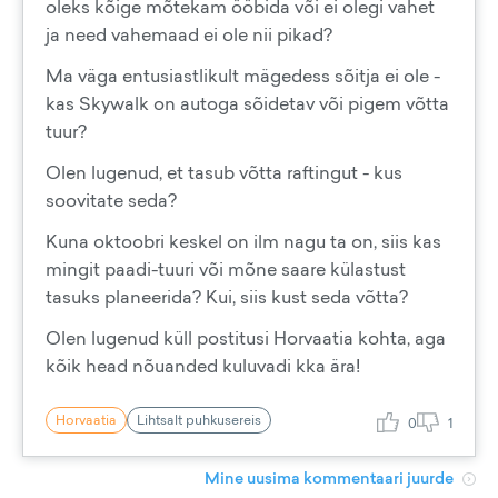
oleks kõige mõtekam ööbida või ei olegi vahet
ja need vahemaad ei ole nii pikad?
Ma väga entusiastlikult mägedess sõitja ei ole -
kas Skywalk on autoga sõidetav või pigem võtta
tuur?
Olen lugenud, et tasub võtta raftingut - kus
soovitate seda?
Kuna oktoobri keskel on ilm nagu ta on, siis kas
mingit paadi-tuuri või mõne saare külastust
tasuks planeerida? Kui, siis kust seda võtta?
Olen lugenud küll postitusi Horvaatia kohta, aga
kõik head nõuanded kuluvadi kka ära!
Horvaatia
Lihtsalt puhkusereis
0
1
Mine uusima kommentaari juurde