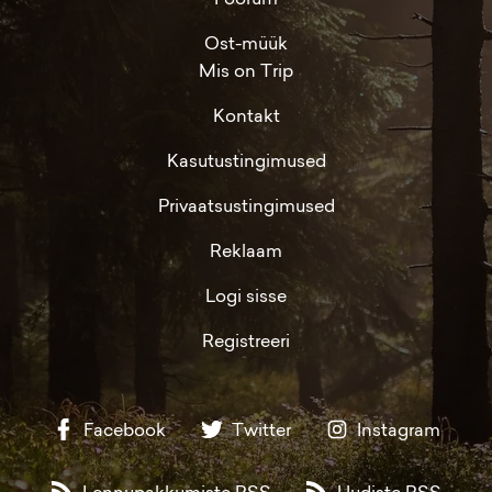
Ost-müük
Mis on Trip
Kontakt
Kasutustingimused
Privaatsustingimused
Reklaam
Logi sisse
Registreeri
Facebook
Twitter
Instagram
Lennupakkumiste RSS
Uudiste RSS