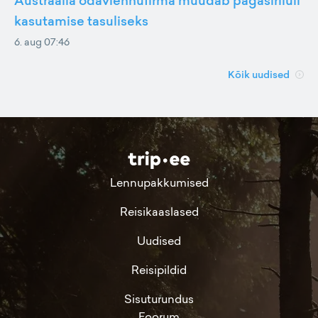
Austraalia odavlennufirma muudab pagasiriiuli
kasutamise tasuliseks
6. aug 07:46
Kõik uudised
Lennupakkumised
Reisikaaslased
Uudised
Reisipildid
Sisuturundus
Foorum