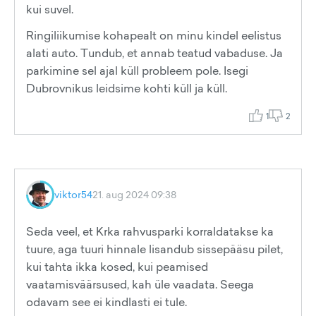
kui suvel.
Ringiliikumise kohapealt on minu kindel eelistus
alati auto. Tundub, et annab teatud vabaduse. Ja
parkimine sel ajal küll probleem pole. Isegi
Dubrovnikus leidsime kohti küll ja küll.
1
2
viktor54
21. aug 2024 09:38
Seda veel, et Krka rahvusparki korraldatakse ka
tuure, aga tuuri hinnale lisandub sissepääsu pilet,
kui tahta ikka kosed, kui peamised
vaatamisväärsused, kah üle vaadata. Seega
odavam see ei kindlasti ei tule.