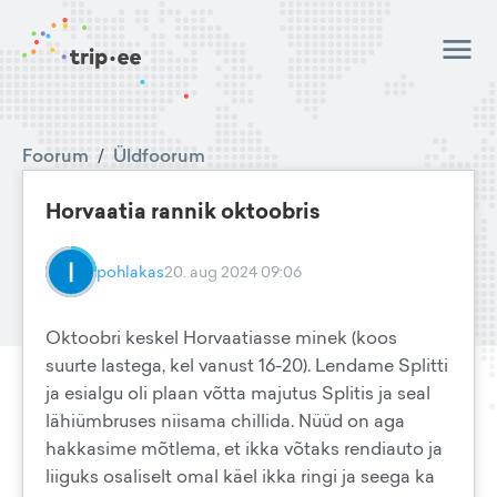
Foorum
/
Üldfoorum
Horvaatia rannik oktoobris
pohlakas
20. aug 2024 09:06
Oktoobri keskel Horvaatiasse minek (koos
suurte lastega, kel vanust 16-20). Lendame Splitti
ja esialgu oli plaan võtta majutus Splitis ja seal
lähiümbruses niisama chillida. Nüüd on aga
hakkasime mõtlema, et ikka võtaks rendiauto ja
liiguks osaliselt omal käel ikka ringi ja seega ka