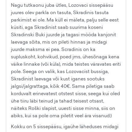
Nagu tutkaonu juba ütles, Lozovaci sissepääsu
juures olev parkla on tasuta, Skradinis tasuta
parkimist ei ole. Ma küll ei mäleta, palju selle eest
küsiti, aga Skradinist saab suurima koseni
Skradinski Buki juurde ja tagasi mööda kanjonit
laevaga sõita, mis on pileti hinnas ja midagi
juurde maksma ei pea. Scradinis on ka
supluskoht, kohvikud, poed jms, ühesõnaga kena
väike linnake (või küla), mida teistes väravates eriti
pole. Seega on valik, kas Lozovacist bussiga,
Skradinist laevaga või kust iganes sootuks
jalgsi/jalgrattaga, kõik 40€. Sama piletiga saab
korduvalt erinevatest otstest sisse, seega kui oled
ühe tiiru läbi teinud ja tahad teisest otsast,
näiteks Roški slapist, uuesti sisse minna, siis on
abiks, kui sa pole oma piletit veel ära visanud:)
Kokku on 5 sissepääsu, igaühe läheduses midagi