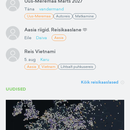
Uus-Meremaa Märts 2027
Täna
vandermand
Uus-Meremaa
Autoreis
Matkamine
Aasia riigid. Reisikaaslane 🫶
Eile
Daiva
Aasia
Reis Vietnami
5. aug
Karu
Aasia
Vietnam
Lihtsalt puhkusereis
Kõik reisikaaslased
UUDISED