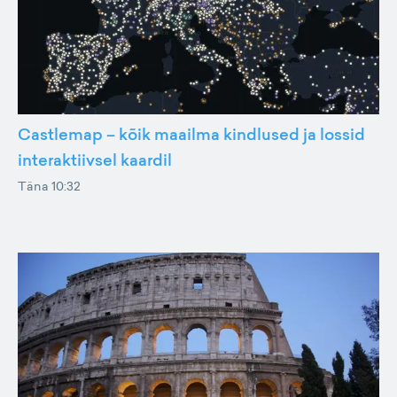
Castlemap – kõik maailma kindlused ja lossid
interaktiivsel kaardil
Täna 10:32