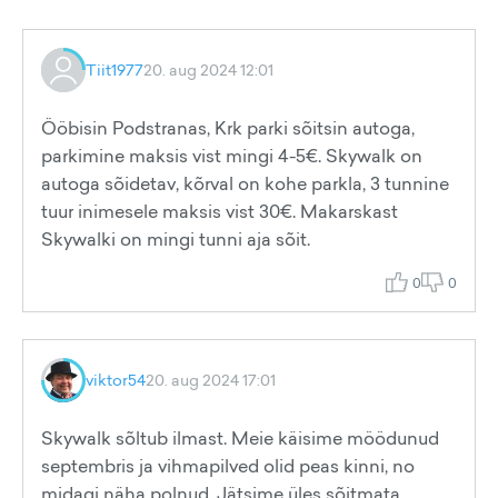
Tiit1977
20. aug 2024 12:01
Ööbisin Podstranas, Krk parki sõitsin autoga,
parkimine maksis vist mingi 4-5€. Skywalk on
autoga sõidetav, kõrval on kohe parkla, 3 tunnine
tuur inimesele maksis vist 30€. Makarskast
Skywalki on mingi tunni aja sõit.
0
0
viktor54
20. aug 2024 17:01
Skywalk sõltub ilmast. Meie käisime möödunud
septembris ja vihmapilved olid peas kinni, no
midagi näha polnud. Jätsime üles sõitmata,