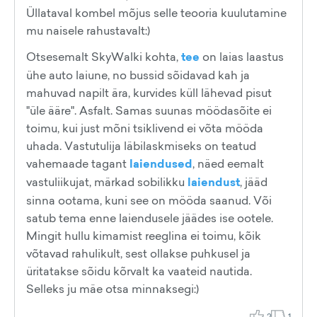
Üllataval kombel mõjus selle teooria kuulutamine
mu naisele rahustavalt:)
Otsesemalt SkyWalki kohta,
tee
on laias laastus
ühe auto laiune, no bussid sõidavad kah ja
mahuvad napilt ära, kurvides küll lähevad pisut
"üle ääre". Asfalt. Samas suunas möödasõite ei
toimu, kui just mõni tsiklivend ei võta mööda
uhada. Vastutulija läbilaskmiseks on teatud
vahemaade tagant
laiendused
, näed eemalt
vastuliikujat, märkad sobilikku
laiendust
, jääd
sinna ootama, kuni see on mööda saanud. Või
satub tema enne laiendusele jäädes ise ootele.
Mingit hullu kimamist reeglina ei toimu, kõik
võtavad rahulikult, sest ollakse puhkusel ja
üritatakse sõidu kõrvalt ka vaateid nautida.
Selleks ju mäe otsa minnaksegi:)
2
1