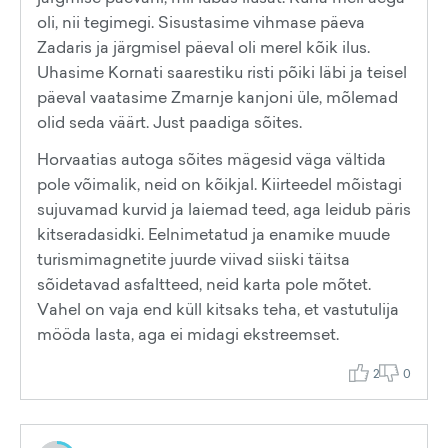
oli, nii tegimegi. Sisustasime vihmase päeva
Zadaris ja järgmisel päeval oli merel kõik ilus.
Uhasime Kornati saarestiku risti põiki läbi ja teisel
päeval vaatasime Zmarnje kanjoni üle, mõlemad
olid seda väärt. Just paadiga sõites.
Horvaatias autoga sõites mägesid väga vältida
pole võimalik, neid on kõikjal. Kiirteedel mõistagi
sujuvamad kurvid ja laiemad teed, aga leidub päris
kitseradasidki. Eelnimetatud ja enamike muude
turismimagnetite juurde viivad siiski täitsa
sõidetavad asfaltteed, neid karta pole mõtet.
Vahel on vaja end küll kitsaks teha, et vastutulija
mööda lasta, aga ei midagi ekstreemset.
2
0