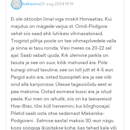
tutkaonu
20. aug 2024 19:19
Ei ole oktoobri limal viga miskit Horvaatias. Kui
majutus on mägede varjus st. Omiš-Podgora
vahel siis saad ehk lühikesi vihmasabinaid.
Trogirist põhja poole on tee vihmapilvedele valla
ja sinna ei tasu ronida. Vesi meres ca 20-22 sel
ajal. Saab vabalt ujuda. Krk ülemine parkla on
tasuta ja see on suur, kõik mahuvad ära. Pole
kunagi olnud tasuline, see on loll jutt et 4-5 euri.
Pargid auto ära, ostad bussipileti ära ja see viib
sind alla kanjonisse. Ülesse tagasisõidu eest ei
pea maksma. Ootad esimese bussi ära ja istud
peale. Kui meri on rahulik, siis on ka laevareisid
Hvar-Brac, tõsi küll harvemini, kui kõrghooajal.
Piletid saab osta otse sadamast Makarska-
Podgorani . Eelmise aastal maksis 30.-euri nägu
koos söögiga (küsitakse kohe, kas tahad kala või