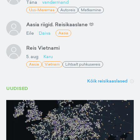
Täna
vandermand
Uus-Meremaa
Autoreis
Matkamine
Aasia riigid. Reisikaaslane 🫶
Eile
Daiva
Aasia
Reis Vietnami
5. aug
Karu
Aasia
Vietnam
Lihtsalt puhkusereis
Kõik reisikaaslased
UUDISED