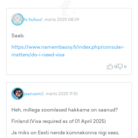
hr.huhuu
1. märts 2025 08:39
Saab.
https://www.namembassy.fi/index.php/consular-
matters/do-i-need-visa
0
0
jaanusm
2. märts 2025 11:10
Heh, millega soomlased hakkama on saanud?
Finland (Visa required as of 01 April 2025)
Ja miks on Eesti nende kümnekonna riigi seas,