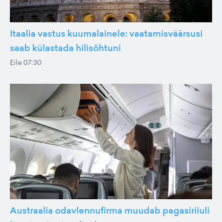
Itaalia vastus kuumalainele: vaatamisväärsusi
saab külastada hilisõhtuni
Eile 07:30
Austraalia odavlennufirma muudab pagasiriiuli