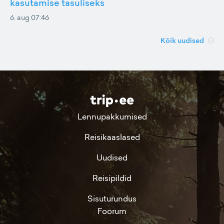
kasutamise tasuliseks
6. aug 07:46
Kõik uudised
Lennupakkumised
Reisikaaslased
Uudised
Reisipildid
Sisuturundus
Foorum