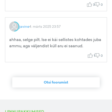
3
0
javine
4. märts 2025 23:57
ahhaa, selge pilt. Ise ei käi sellistes kohtades juba
ammu, aga väljendist küll aru ei saanud.
1
0
Otsi foorumist
LENNUPAKKUMISED