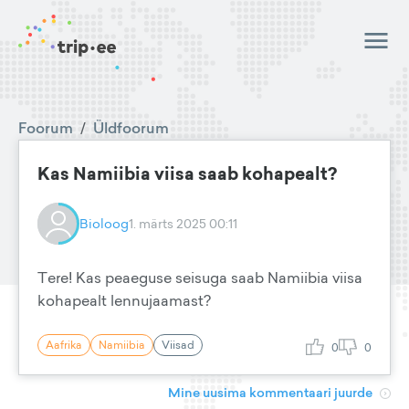
Foorum
/
Üldfoorum
Kas Namiibia viisa saab kohapealt?
Bioloog
1. märts 2025 00:11
Tere! Kas peaeguse seisuga saab Namiibia viisa
kohapealt lennujaamast?
Aafrika
Namiibia
Viisad
0
0
Mine uusima kommentaari juurde