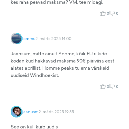
kes raha peavad maksma? VM, tee midagi.
0
0
lemmu
2. märts 2025 14:00
Jaansum, mitte ainult Soome, kõik EU riikide
kodanikud hakkavad maksma 90€ piiriviisa eest
alates aprillist. Homme peaks tulema värskeid
uudiseid Windhoekist.
0
0
jaanusm
2. märts 2025 19:35
See on küll kurb uudis