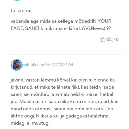
to lemmu
vabanda aga mida sa sellega mõtled: IN´YOUR
FACE, SA! (Ehk miks ma ei lähe LAVi.Never.) ??
0
0
pahurik
4. märts 2025 22:04
javine, vastan lemmu kõrval ka: olen siin enne ka
kirjutanud, et miks te lähete riiki, kes teid viisade
saamisel mõnitab ja annab neid viimasel hetkel
jne. Maailmas on sadu riike kuhu minna, need, kes
mind näha ei soovi, sinna ma oma raha ei vii, nii
lihtne ongi. Niikaua kui jalgadega ei hääletata,
midagi ei muutugi.