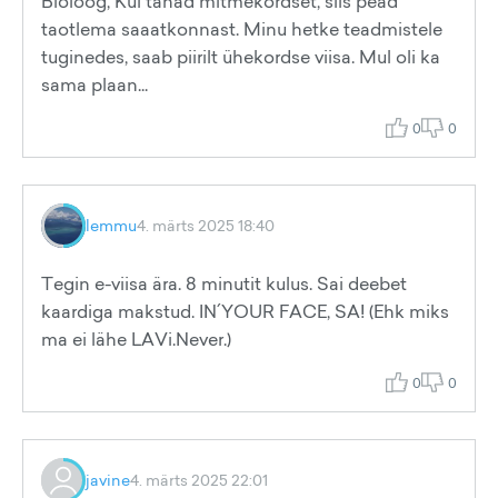
Bioloog, Kui tahad mitmekordset, siis pead
taotlema saaatkonnast. Minu hetke teadmistele
tuginedes, saab piirilt ühekordse viisa. Mul oli ka
sama plaan...
0
0
lemmu
4. märts 2025 18:40
Tegin e-viisa ära. 8 minutit kulus. Sai deebet
kaardiga makstud. IN´YOUR FACE, SA! (Ehk miks
ma ei lähe LAVi.Never.)
0
0
javine
4. märts 2025 22:01