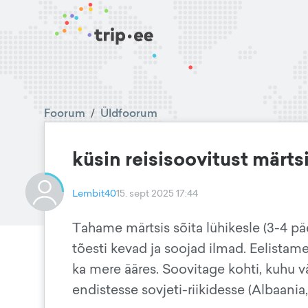
Foorum
/
Üldfoorum
küsin reisisoovitust märt
Lembit40
15. sept 2025 17:44
Tahame märtsis sõita lühikesle (3-4 p
tõesti kevad ja soojad ilmad. Eelistame
ka mere ääres. Soovitage kohti, kuhu v
endistesse sovjeti-riikidesse (Albaania,