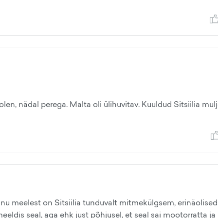
olen, nädal perega. Malta oli ülihuvitav. Kuuldud Sitsiilia mul
nu meelest on Sitsiilia tunduvalt mitmekülgsem, erinäolised
eldis seal, aga ehk just põhjusel, et seal sai mootorratta ja