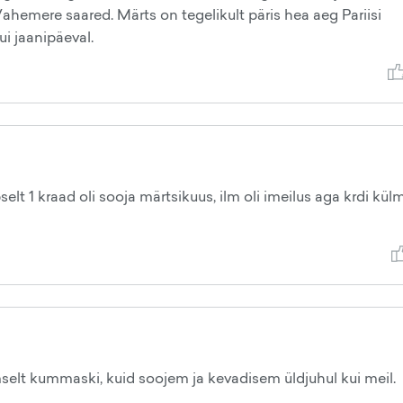
Vahemere saared. Märts on tegelikult päris hea aeg Pariisi
i jaanipäeval.
elt 1 kraad oli sooja märtsikuus, ilm oli imeilus aga krdi külm 
selt kummaski, kuid soojem ja kevadisem üldjuhul kui meil.