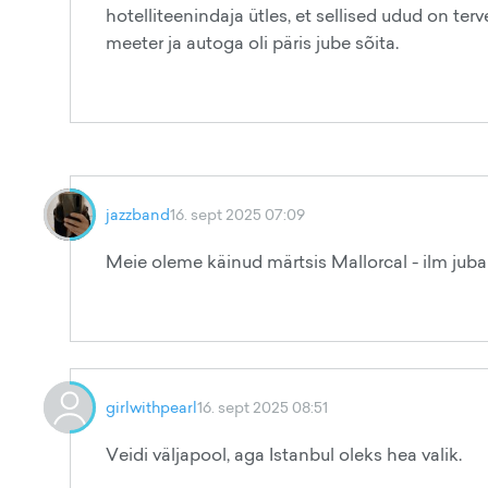
hotelliteenindaja ütles, et sellised udud on ter
meeter ja autoga oli päris jube sõita.
jazzband
16. sept 2025 07:09
Meie oleme käinud märtsis Mallorcal - ilm juba tä
girlwithpearl
16. sept 2025 08:51
Veidi väljapool, aga Istanbul oleks hea valik.