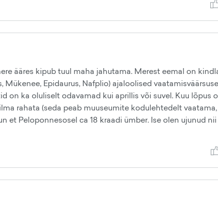
 mere ääres kipub tuul maha jahutama. Merest eemal on kindl
, Mükenee, Epidaurus, Nafplio) ajaloolised vaatamisväärsus
d on ka oluliselt odavamad kui aprillis või suvel. Kuu lõpus 
ilma rahata (seda peab muuseumite kodulehtedelt vaatama, 
kun et Peloponnesosel ca 18 kraadi ümber. Ise olen ujunud nii