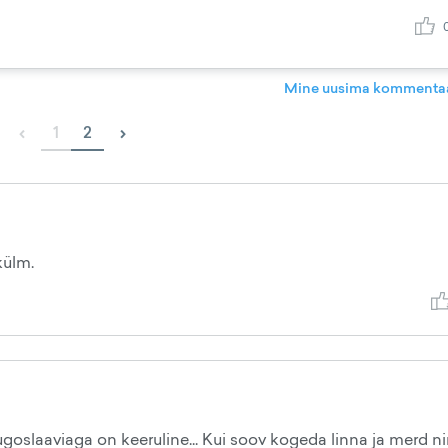
Mine uusima kommentaa
‹
›
1
2
külm.
ugoslaaviaga on keeruline... Kui soov kogeda linna ja merd n