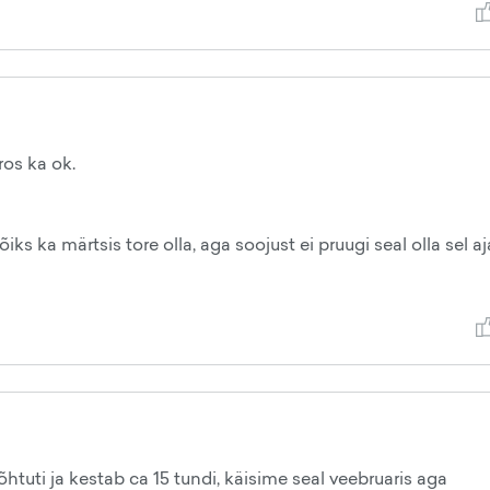
ros ka ok.
ks ka märtsis tore olla, aga soojust ei pruugi seal olla sel aja
õhtuti ja kestab ca 15 tundi, käisime seal veebruaris aga