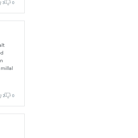
3
0
alt
ed
on
millal
2
0