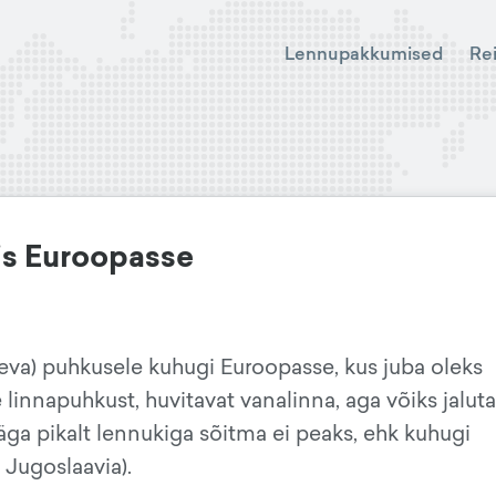
Lennupakkumised
Re
sis Euroopasse
äeva) puhkusele kuhugi Euroopasse, kus juba oleks
 linnapuhkust, huvitavat vanalinna, aga võiks jalut
äga pikalt lennukiga sõitma ei peaks, ehk kuhugi
 Jugoslaavia).