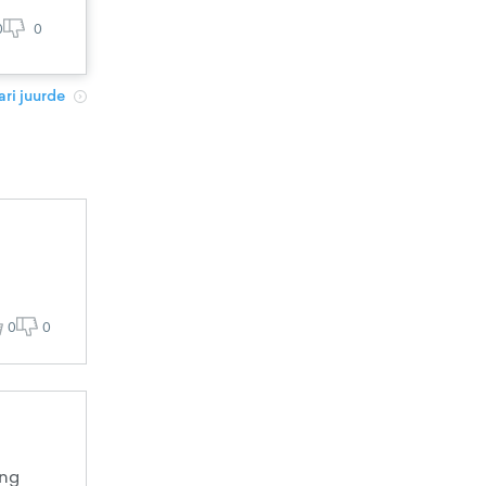
0
0
ri juurde
0
0
ing