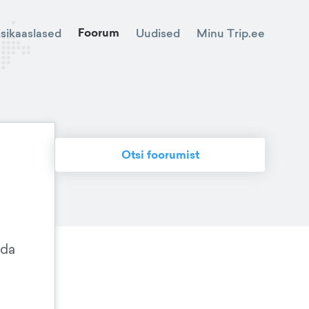
Foorum
Minu Trip.ee
isikaaslased
Uudised
Otsi foorumist
ada