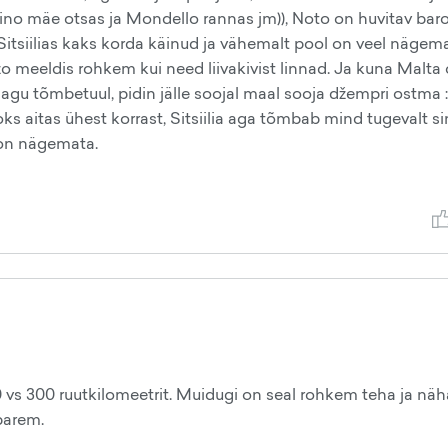
rino mäe otsas ja Mondello rannas jm)), Noto on huvitav bar
n Sitsiilias kaks korda käinud ja vähemalt pool on veel nägem
meeldis rohkem kui need liivakivist linnad. Ja kuna Malta
nagu tõmbetuul, pidin jälle soojal maal sooja džempri ostma :
ks aitas ühest korrast, Sitsiilia aga tõmbab mind tugevalt s
 on nägemata.
0 vs 300 ruutkilomeetrit. Muidugi on seal rohkem teha ja näh
parem.