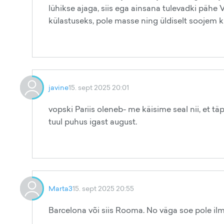
lühikse ajaga, siis ega ainsana tulevadki pähe 
külastuseks, pole masse ning üldiselt soojem ku
javine
15. sept 2025 20:01
vopski Pariis oleneb- me käisime seal nii, et täps
tuul puhus igast august.
Marta3
15. sept 2025 20:55
Barcelona või siis Rooma. No väga soe pole ilm