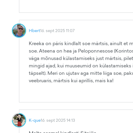
Hbert
16. sept 2025 11:07
Kreeka on päris kindlalt soe märtsis, ainult et
soe. Ateena on hea ja Peloponnesose (Korintos
väga mõnusad külastamiseks just märtsis, pileti
mingid ajad, kui muuseumid on külastamiseks 
täpselt). Meri on ujutav aga mitte liiga soe, pa
veebruaris, märtsis kui aprillis, mais ka!
K-que
16. sept 2025 14:13