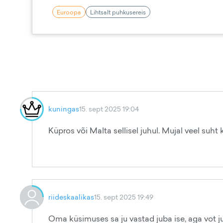
Euroopa
Lihtsalt puhkusereis
kuningas
15. sept 2025 19:04
Küpros või Malta sellisel juhul. Mujal veel suht 
riideskaalikas
15. sept 2025 19:49
Oma küsimuses sa ju vastad juba ise, aga vot j