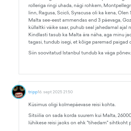
rolleriga ringi uhada, nägi rohkem, Montpelleg
linn, Ragusa, Scicli, Syracusa oli ka kena, Ole
Malta see-eest ammendas end 3 päevaga, Gozo 
küllaltki väike saar, puhub seal jahedamal ajal 
Kindlasti tasub ka Malta ära näha, aga minu jao
tagasi, tundub isegi, et kõige paremad paigad
Siin soovitatud Istanbul tundub ka väga põnev.
tripp
16. sept 2025 21:50
Küsimus oligi kolmepäevase reisi kohta.
Sitsiilia on sada korda suurem kui Malta, 2600
lühikese reisi jaoks on ehk "tihedam" sihtkoht 