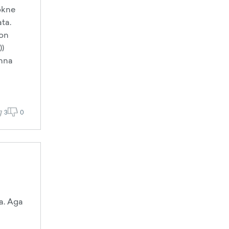
okne
ata.
 on
))
inna
3
0
a. Aga