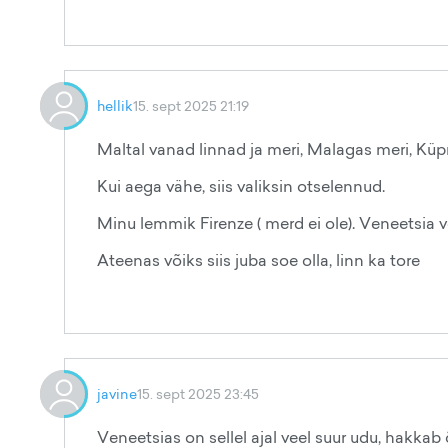
hellik
15. sept 2025 21:19
Maltal vanad linnad ja meri, Malagas meri, Küp
Kui aega vähe, siis valiksin otselennud.
Minu lemmik Firenze ( merd ei ole). Veneetsia või
Ateenas võiks siis juba soe olla, linn ka tore
javine
15. sept 2025 23:45
Veneetsias on sellel ajal veel suur udu, hakkab 