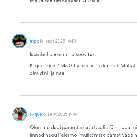
Malta asemel kindlasti Sitsiilia.
tripp
16. sept 2025 14:48
Istanbul oleks minu soovitus.
K-que, miks? Ma Sitsiilias ei ole käinud, Maltal 
olnud nii ja naa.
K-que
16. sept 2025 19:47
Olen muidugi parandamatu Itaalia fänn, aga mi
linnad nagu Palermo (mulle: miskipärast väga me