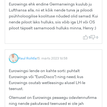
Eurowings ehk endine Germanwings kuulub ju
Lufthansa alla, nii et kõik nende turva ja piloodi
psühholoogilise koolituse nõuded olid samad. Kui
nende piloot läks hulluks, siis võib iga LH või OS
piloot täpselt samamoodi hulluks minna, Henry :)
5
0
Raul Rohtla
15. märts 2023 16:58
Eurowingsi lende on kahte sorti: puhtalt
Eurowings või "EuroDisco") ning need, kus
Eurowings osutab wetleasingu alusel LH-le
teenust.
Olemusel on Eurowings peaaegu odavlennufirma
ning nende pakutavad teenused ei ole jah