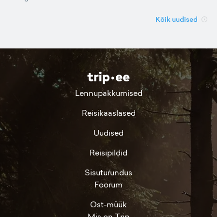
Kõik uudised
Lennupakkumised
Reisikaaslased
Uudised
Reisipildid
Sisuturundus
Foorum
Ost-müük
Mis on Trip