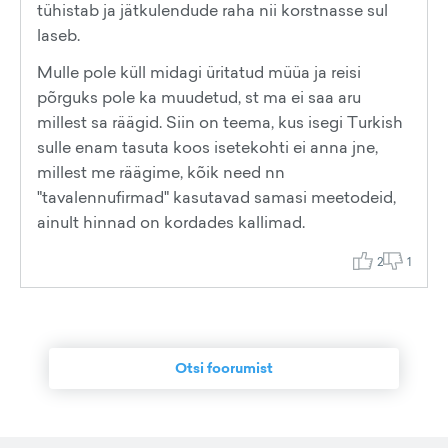
tühistab ja jätkulendude raha nii korstnasse sul
laseb.
Mulle pole küll midagi üritatud müüa ja reisi
põrguks pole ka muudetud, st ma ei saa aru
millest sa räägid. Siin on teema, kus isegi Turkish
sulle enam tasuta koos isetekohti ei anna jne,
millest me räägime, kõik need nn
"tavalennufirmad" kasutavad samasi meetodeid,
ainult hinnad on kordades kallimad.
2
1
Otsi foorumist