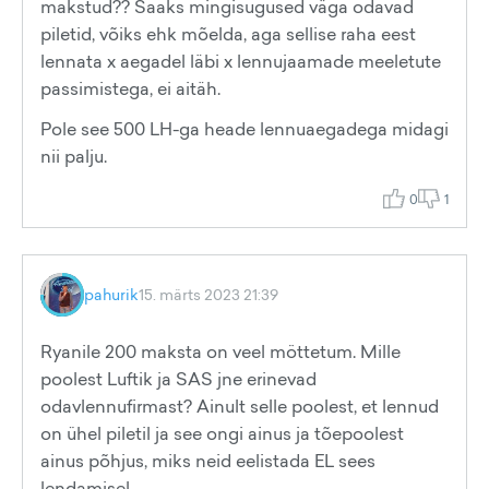
makstud?? Saaks mingisugused väga odavad
piletid, võiks ehk mõelda, aga sellise raha eest
lennata x aegadel läbi x lennujaamade meeletute
passimistega, ei aitäh.
Pole see 500 LH-ga heade lennuaegadega midagi
nii palju.
0
1
pahurik
15. märts 2023 21:39
Ryanile 200 maksta on veel möttetum. Mille
poolest Luftik ja SAS jne erinevad
odavlennufirmast? Ainult selle poolest, et lennud
on ühel piletil ja see ongi ainus ja tõepoolest
ainus põhjus, miks neid eelistada EL sees
lendamisel.