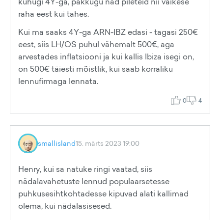
kuhugi 4Y-ga, pakkugu nad pileteid nii väikese
raha eest kui tahes.
Kui ma saaks 4Y-ga ARN-IBZ edasi - tagasi 250€
eest, siis LH/OS puhul vähemalt 500€, aga
arvestades inflatsiooni ja kui kallis Ibiza isegi on,
on 500€ täiesti mõistlik, kui saab korraliku
lennufirmaga lennata.
0
4
smallisland
15. märts 2023 19:00
Henry, kui sa natuke ringi vaatad, siis
nädalavahetuste lennud populaarsetesse
puhkusesihtkohtadesse kipuvad alati kallimad
olema, kui nädalasisesed.