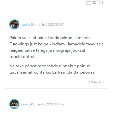
22
0
meelis
15. märts 2023 00:04
Pakun välja, et pärast seda piloodi jama on
Eurowings just kõige kindlam. Jamadele tavaliselt
reageeritakse täiega ja mingi aja jooksul
topeltkontroll.
Näiteks pärast terroristide rünnakut polnud
turvalisemat kohta kui La Rambla Barcelonas.
4
0
Snoop
15. märts 2023 00:07