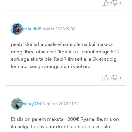
2
0
pahurik
15. märts 2023 19:08
peab ikka raha peale vihane olema kui maksta
mingi Ibiza otsa eest "korraliku" lennufirmaga 500
euri, aga eks ta ole, RaulR ilmselt alla 5k ei sobigi
lennata, seega arenguruumi veel on.
8
0
henry086
15. märts 2023 21:22
Et siis on parem maksta ~200€ Ryanairile, mis on
ilmselgelt odavlennu kontseptsiooni eest üle