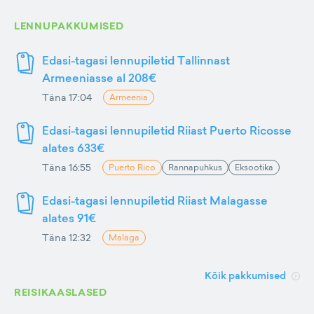
LENNUPAKKUMISED
Edasi-tagasi lennupiletid Tallinnast
Armeeniasse al 208€
Täna 17:04
Armeenia
Edasi-tagasi lennupiletid Riiast Puerto Ricosse
alates 633€
Täna 16:55
Puerto Rico
Rannapuhkus
Eksootika
Edasi-tagasi lennupiletid Riiast Malagasse
alates 91€
Täna 12:32
Malaga
Kõik pakkumised
REISIKAASLASED