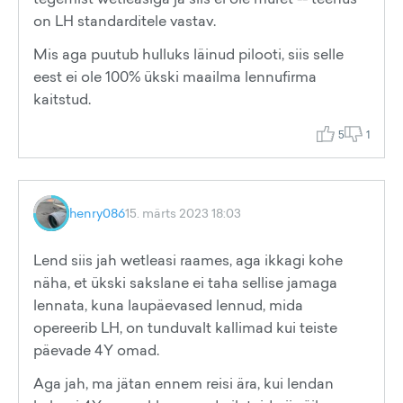
on LH standarditele vastav.
Mis aga puutub hulluks läinud pilooti, siis selle
eest ei ole 100% ükski maailma lennufirma
kaitstud.
5
1
henry086
15. märts 2023 18:03
Lend siis jah wetleasi raames, aga ikkagi kohe
näha, et ükski sakslane ei taha sellise jamaga
lennata, kuna laupäevased lennud, mida
opereerib LH, on tunduvalt kallimad kui teiste
päevade 4Y omad.
Aga jah, ma jätan ennem reisi ära, kui lendan