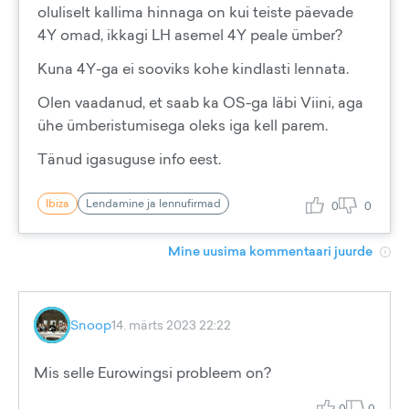
oluliselt kallima hinnaga on kui teiste päevade
4Y omad, ikkagi LH asemel 4Y peale ümber?
Kuna 4Y-ga ei sooviks kohe kindlasti lennata.
Olen vaadanud, et saab ka OS-ga läbi Viini, aga
ühe ümberistumisega oleks iga kell parem.
Tänud igasuguse info eest.
Ibiza
Lendamine ja lennufirmad
0
0
Mine uusima kommentaari juurde
Snoop
14. märts 2023 22:22
Mis selle Eurowingsi probleem on?
0
0