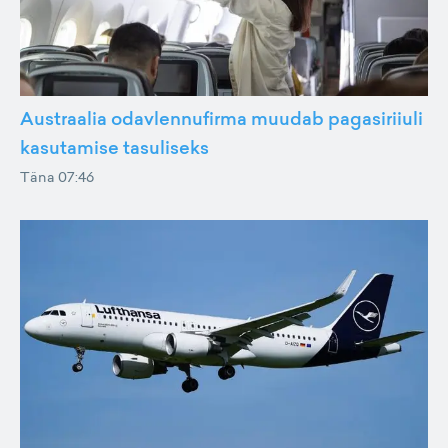
Austraalia odavlennufirma muudab pagasiriiuli
kasutamise tasuliseks
Täna 07:46