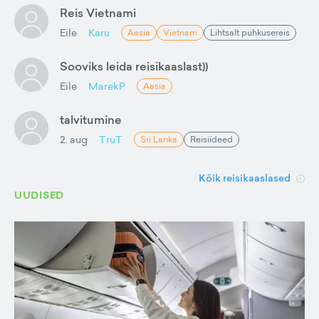
Reis Vietnami
Eile
Karu
Aasia
Vietnam
Lihtsalt puhkusereis
Sooviks leida reisikaaslast))
Eile
MarekP
Aasia
talvitumine
2. aug
TruT
Sri Lanka
Reisiideed
Kõik reisikaaslased
UUDISED