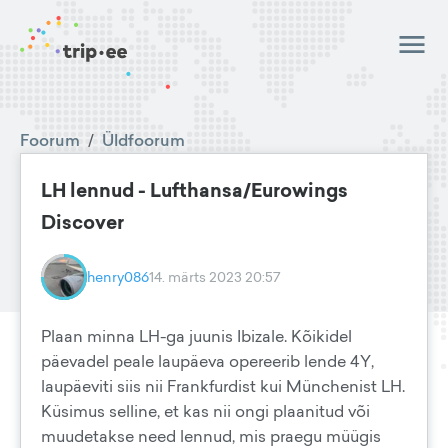
Foorum
/
Üldfoorum
LH lennud - Lufthansa/Eurowings
Discover
henry086
14. märts 2023 20:57
Plaan minna LH-ga juunis Ibizale. Kõikidel
päevadel peale laupäeva opereerib lende 4Y,
laupäeviti siis nii Frankfurdist kui Münchenist LH.
Küsimus selline, et kas nii ongi plaanitud või
muudetakse need lennud, mis praegu müügis