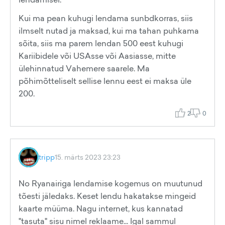
Kui ma pean kuhugi lendama sunbdkorras, siis
ilmselt nutad ja maksad, kui ma tahan puhkama
sõita, siis ma parem lendan 500 eest kuhugi
Kariibidele või USAsse või Aasiasse, mitte
ülehinnatud Vahemere saarele. Ma
põhimõtteliselt sellise lennu eest ei maksa üle
200.
2
0
tripp
15. märts 2023 23:23
No Ryanairiga lendamise kogemus on muutunud
tõesti jäledaks. Keset lendu hakatakse mingeid
kaarte müüma. Nagu internet, kus kannatad
"tasuta" sisu nimel reklaame... Igal sammul