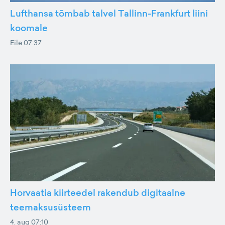
Lufthansa tõmbab talvel Tallinn-Frankfurt liini
koomale
Eile 07:37
Horvaatia kiirteedel rakendub digitaalne
teemaksusüsteem
4. aug 07:10