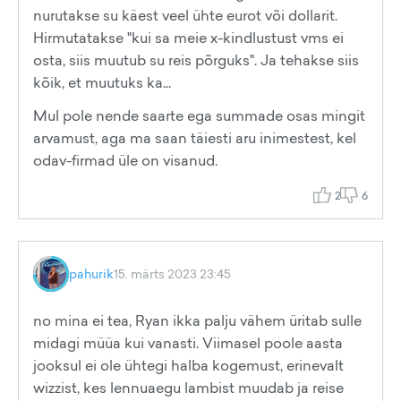
nurutakse su käest veel ühte eurot või dollarit.
Hirmutatakse "kui sa meie x-kindlustust vms ei
osta, siis muutub su reis põrguks". Ja tehakse siis
kõik, et muutuks ka...
Mul pole nende saarte ega summade osas mingit
arvamust, aga ma saan täiesti aru inimestest, kel
odav-firmad üle on visanud.
2
6
pahurik
15. märts 2023 23:45
no mina ei tea, Ryan ikka palju vähem üritab sulle
midagi müüa kui vanasti. Viimasel poole aasta
jooksul ei ole ühtegi halba kogemust, erinevalt
wizzist, kes lennuaegu lambist muudab ja reise