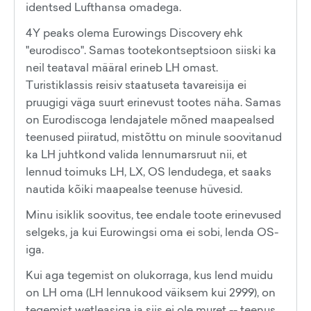
identsed Lufthansa omadega.
4Y peaks olema Eurowings Discovery ehk
"eurodisco". Samas tootekontseptsioon siiski ka
neil teataval määral erineb LH omast.
Turistiklassis reisiv staatuseta tavareisija ei
pruugigi väga suurt erinevust tootes näha. Samas
on Eurodiscoga lendajatele mõned maapealsed
teenused piiratud, mistõttu on minule soovitanud
ka LH juhtkond valida lennumarsruut nii, et
lennud toimuks LH, LX, OS lendudega, et saaks
nautida kõiki maapealse teenuse hüvesid.
Minu isiklik soovitus, tee endale toote erinevused
selgeks, ja kui Eurowingsi oma ei sobi, lenda OS-
iga.
Kui aga tegemist on olukorraga, kus lend muidu
on LH oma (LH lennukood väiksem kui 2999), on
tegemist wetleasiga ja siis ei ole muret -- teenus