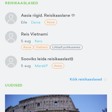
REISIKAASLASED
Aasia riigid. Reisikaaslane 🫶
Eile
Daiva
Aasia
Reis Vietnami
5. aug
Karu
Aasia
Vietnam
Lihtsalt puhkusereis
Sooviks leida reisikaaslast))
5. aug
MarekP
Aasia
Kõik reisikaaslased
UUDISED