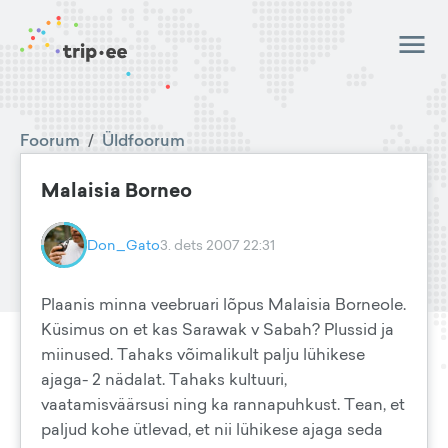
Foorum
/
Üldfoorum
Malaisia Borneo
Don_Gato
3. dets 2007 22:31
Plaanis minna veebruari lõpus Malaisia Borneole.
Küsimus on et kas Sarawak v Sabah? Plussid ja
miinused. Tahaks võimalikult palju lühikese
ajaga- 2 nädalat. Tahaks kultuuri,
vaatamisväärsusi ning ka rannapuhkust. Tean, et
paljud kohe ütlevad, et nii lühikese ajaga seda