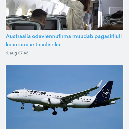
Austraalia odavlennufirma muudab pagasiriiuli
kasutamise tasuliseks
6. aug 07:46