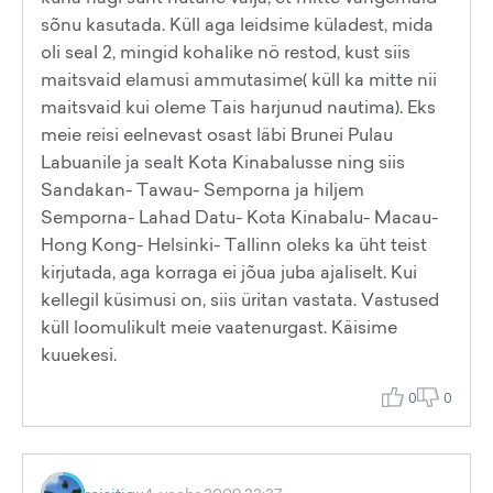
sõnu kasutada. Küll aga leidsime küladest, mida
oli seal 2, mingid kohalike nö restod, kust siis
maitsvaid elamusi ammutasime( küll ka mitte nii
maitsvaid kui oleme Tais harjunud nautima). Eks
meie reisi eelnevast osast läbi Brunei Pulau
Labuanile ja sealt Kota Kinabalusse ning siis
Sandakan- Tawau- Semporna ja hiljem
Semporna- Lahad Datu- Kota Kinabalu- Macau-
Hong Kong- Helsinki- Tallinn oleks ka üht teist
kirjutada, aga korraga ei jõua juba ajaliselt. Kui
kellegil küsimusi on, siis üritan vastata. Vastused
küll loomulikult meie vaatenurgast. Käisime
kuuekesi.
0
0