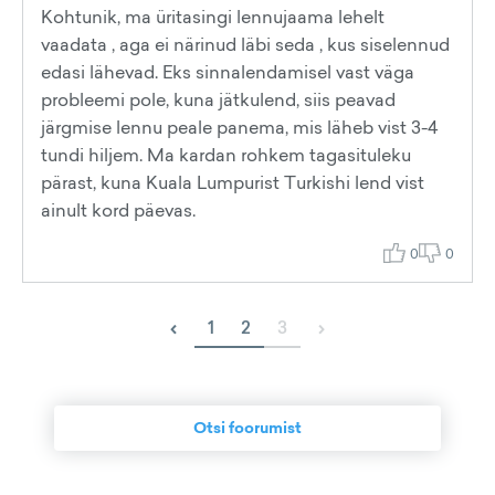
Kohtunik, ma üritasingi lennujaama lehelt
vaadata , aga ei närinud läbi seda , kus siselennud
edasi lähevad. Eks sinnalendamisel vast väga
probleemi pole, kuna jätkulend, siis peavad
järgmise lennu peale panema, mis läheb vist 3-4
tundi hiljem. Ma kardan rohkem tagasituleku
pärast, kuna Kuala Lumpurist Turkishi lend vist
ainult kord päevas.
0
0
‹
›
1
2
3
Otsi foorumist