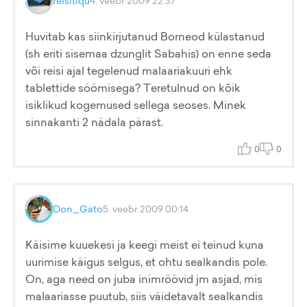
reisitiqu
4. veebr 2009 22:37
Huvitab kas siinkirjutanud Borneod külastanud
(sh eriti sisemaa dzunglit Sabahis) on enne seda
või reisi ajal tegelenud malaariakuuri ehk
tablettide söömisega? Teretulnud on kõik
isiklikud kogemused sellega seoses. Minek
sinnakanti 2 nädala pärast.
0
0
Don_Gato
5. veebr 2009 00:14
Käisime kuuekesi ja keegi meist ei teinud kuna
uurimise käigus selgus, et ohtu sealkandis pole.
On, aga need on juba inimröövid jm asjad, mis
malaariasse puutub, siis väidetavalt sealkandis