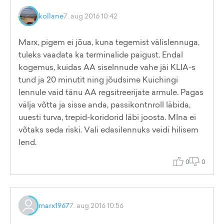
kollane
7. aug 2016 10:42
Marx, pigem ei jõua, kuna tegemist välislennuga,
tuleks vaadata ka terminalide paigust. Endal
kogemus, kuidas AA siselnnude vahe jäi KLIA-s
tund ja 20 minutit ning jõudsime Kuichingi
lennule vaid tänu AA regsitreerijate armule. Pagas
välja võtta ja sisse anda, passikontnroll läbida,
uuesti turva, trepid-koridorid läbi joosta. MIna ei
võtaks seda riski. Vali edasilennuks veidi hilisem
lend.
0
0
marx1967
7. aug 2016 10:56