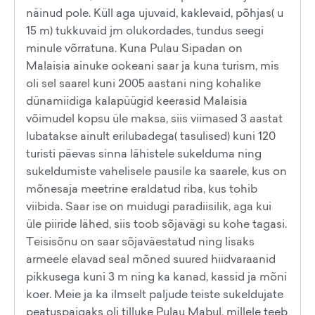
näinud pole. Küll aga ujuvaid, kaklevaid, põhjas( u
15 m) tukkuvaid jm olukordades, tundus seegi
minule võrratuna. Kuna Pulau Sipadan on
Malaisia ainuke ookeani saar ja kuna turism, mis
oli sel saarel kuni 2005 aastani ning kohalike
dünamiidiga kalapüügid keerasid Malaisia
võimudel kopsu üle maksa, siis viimased 3 aastat
lubatakse ainult erilubadega( tasulised) kuni 120
turisti päevas sinna lähistele sukelduma ning
sukeldumiste vahelisele pausile ka saarele, kus on
mõnesaja meetrine eraldatud riba, kus tohib
viibida. Saar ise on muidugi paradiisilik, aga kui
üle piiride lähed, siis toob sõjavägi su kohe tagasi.
Teisisõnu on saar sõjaväestatud ning lisaks
armeele elavad seal mõned suured hiidvaraanid
pikkusega kuni 3 m ning ka kanad, kassid ja mõni
koer. Meie ja ka ilmselt paljude teiste sukeldujate
peatuspaigaks oli tilluke Pulau Mabul, millele teeb