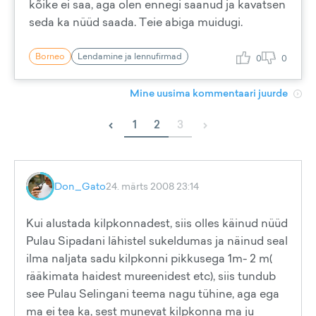
kõike ei saa, aga olen ennegi saanud ja kavatsen
seda ka nüüd saada. Teie abiga muidugi.
Borneo
Lendamine ja lennufirmad
0
0
Mine uusima kommentaari juurde
‹
›
1
2
3
Don_Gato
24. märts 2008 23:14
Kui alustada kilpkonnadest, siis olles käinud nüüd
Pulau Sipadani lähistel sukeldumas ja näinud seal
ilma naljata sadu kilpkonni pikkusega 1m- 2 m(
rääkimata haidest mureenidest etc), siis tundub
see Pulau Selingani teema nagu tühine, aga ega
ma ei tea ka, sest munevat kilpkonna ma ju