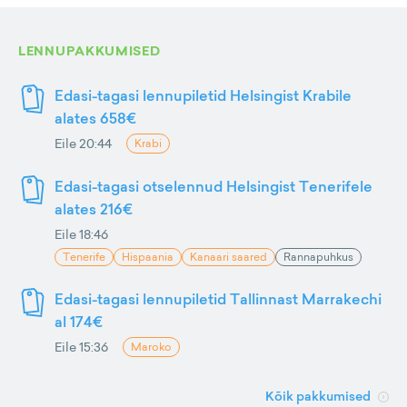
LENNUPAKKUMISED
Edasi-tagasi lennupiletid Helsingist Krabile
alates 658€
Eile 20:44
Krabi
Edasi-tagasi otselennud Helsingist Tenerifele
alates 216€
Eile 18:46
Tenerife
Hispaania
Kanaari saared
Rannapuhkus
Edasi-tagasi lennupiletid Tallinnast Marrakechi
al 174€
Eile 15:36
Maroko
Kõik pakkumised