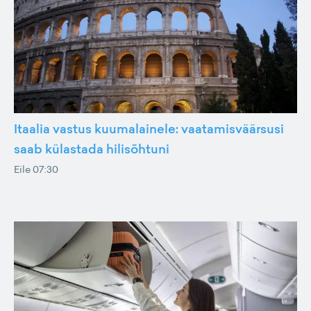
Itaalia vastus kuumalainele: vaatamisväärsusi
saab külastada hilisõhtuni
Eile 07:30