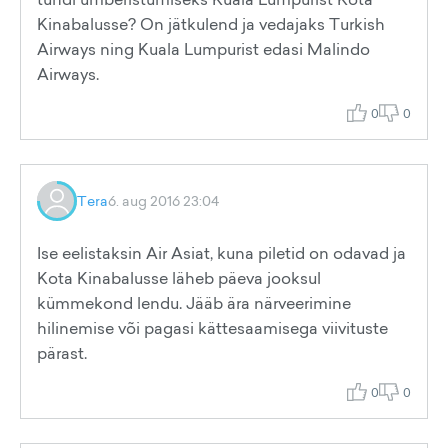
Kinabalusse? On jätkulend ja vedajaks Turkish
Airways ning Kuala Lumpurist edasi Malindo
Airways.
0
0
Tera
6. aug 2016 23:04
Ise eelistaksin Air Asiat, kuna piletid on odavad ja
Kota Kinabalusse läheb päeva jooksul
kümmekond lendu. Jääb ära närveerimine
hilinemise või pagasi kättesaamisega viivituste
pärast.
0
0