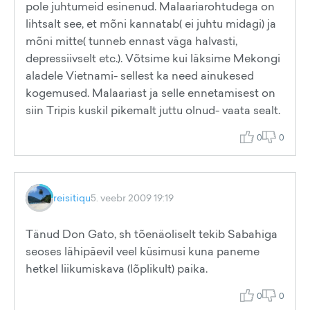
pole juhtumeid esinenud. Malaariarohtudega on
lihtsalt see, et mõni kannatab( ei juhtu midagi) ja
mõni mitte( tunneb ennast väga halvasti,
depressiivselt etc.). Võtsime kui läksime Mekongi
aladele Vietnami- sellest ka need ainukesed
kogemused. Malaariast ja selle ennetamisest on
siin Tripis kuskil pikemalt juttu olnud- vaata sealt.
0
0
reisitiqu
5. veebr 2009 19:19
Tänud Don Gato, sh tõenäoliselt tekib Sabahiga
seoses lähipäevil veel küsimusi kuna paneme
hetkel liikumiskava (lõplikult) paika.
0
0