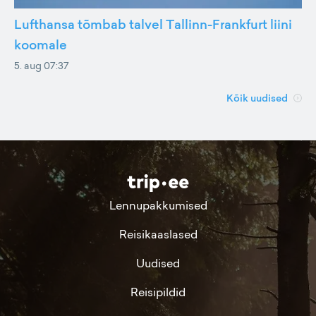
Lufthansa tõmbab talvel Tallinn-Frankfurt liini
koomale
5. aug 07:37
Kõik uudised
Lennupakkumised
Reisikaaslased
Uudised
Reisipildid