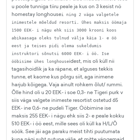
u poole tunniga tiiru peale ja kus on 3 kesist nö
homestay longhouse
i ning 2 väga valgetele
inimestele mõeldud resorti. Ühes maksis öömaja
1500 EEK- i nägu ehk siis 3000 krooni koos
abikaasaga oleks tulnud välja käia 1- e öö
eest ja teises pidi olema sukeldumis
instruktori sõnutsi 6000 EEK- i öö. Ise
idest, mis oli küll nii
ööbisime ühes longhouse
tagasihoidlik ja ka räpane, et alguses tekkis
tunne, et kaome kus põrgu siit, aga inimene
harjub kõigega. Vaja ainult rohkem õlut/ rummi.
Õlle hind oli u 20 EEK- i soe 0,3- ne Tigeri purk v
siis väga valgete inimeste resortist ostetud 65
EEK- ine 0,6- ne pudeli Tiger. Ööbimine ise
maksis 255 EEK- i nägu ehk siis 2- e peale kokku
510 EEK- i öö eest, mille sees oli küll ka H/L/Õ
söök. See jäi aga paraku meist tihti puutumata
kuna nägi suht nutune välja, et mitte vängemaid