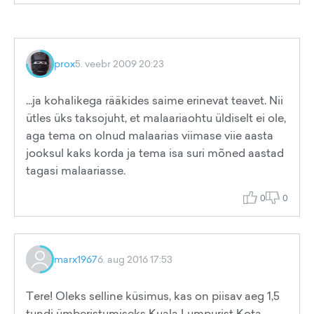
prox
5. veebr 2009 20:23
...ja kohalikega rääkides saime erinevat teavet. Nii
ütles üks taksojuht, et malaariaohtu üldiselt ei ole,
aga tema on olnud malaarias viimase viie aasta
jooksul kaks korda ja tema isa suri mõned aastad
tagasi malaariasse.
0
0
marx1967
6. aug 2016 17:53
Tere! Oleks selline küsimus, kas on piisav aeg 1,5
tundi ümberistumiseks Kuala Lumpurist Kota