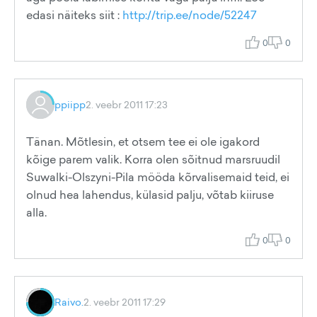
edasi näiteks siit :
http://trip.ee/node/52247
0
0
ppiipp
2. veebr 2011 17:23
Tänan. Mõtlesin, et otsem tee ei ole igakord
kõige parem valik. Korra olen sõitnud marsruudil
Suwalki-Olszyni-Pila mööda kõrvalisemaid teid, ei
olnud hea lahendus, külasid palju, võtab kiiruse
alla.
0
0
Raivo.
2. veebr 2011 17:29