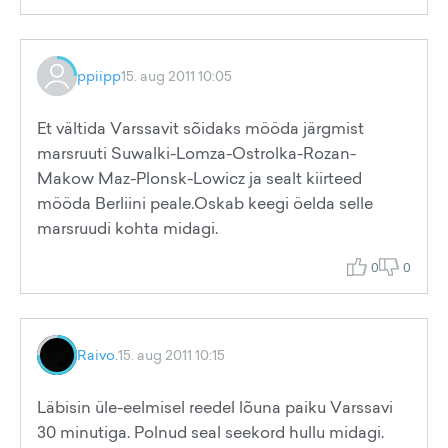
ppiipp
15. aug 2011 10:05
Et vältida Varssavit sõidaks mööda järgmist
marsruuti Suwalki-Lomza-Ostrolka-Rozan-
Makow Maz-Plonsk-Lowicz ja sealt kiirteed
mööda Berliini peale.Oskab keegi öelda selle
marsruudi kohta midagi.
0
0
Raivo.
15. aug 2011 10:15
Läbisin üle-eelmisel reedel lõuna paiku Varssavi
30 minutiga. Polnud seal seekord hullu midagi.