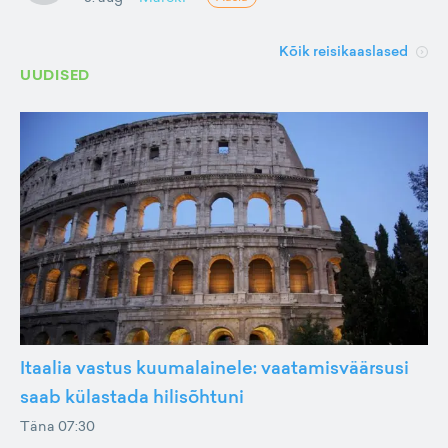
Kõik reisikaaslased
UUDISED
Itaalia vastus kuumalainele: vaatamisväärsusi
saab külastada hilisõhtuni
Täna 07:30