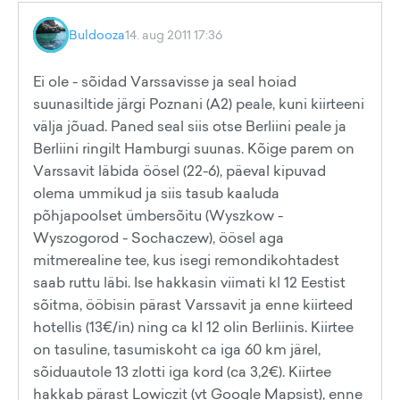
Buldooza
14. aug 2011 17:36
Ei ole - sõidad Varssavisse ja seal hoiad
suunasiltide järgi Poznani (A2) peale, kuni kiirteeni
välja jõuad. Paned seal siis otse Berliini peale ja
Berliini ringilt Hamburgi suunas. Kõige parem on
Varssavit läbida öösel (22-6), päeval kipuvad
olema ummikud ja siis tasub kaaluda
põhjapoolset ümbersõitu (Wyszkow -
Wyszogorod - Sochaczew), öösel aga
mitmerealine tee, kus isegi remondikohtadest
saab ruttu läbi. Ise hakkasin viimati kl 12 Eestist
sõitma, ööbisin pärast Varssavit ja enne kiirteed
hotellis (13€/in) ning ca kl 12 olin Berliinis. Kiirtee
on tasuline, tasumiskoht ca iga 60 km järel,
sõiduautole 13 zlotti iga kord (ca 3,2€). Kiirtee
hakkab pärast Lowiczit (vt Google Mapsist), enne