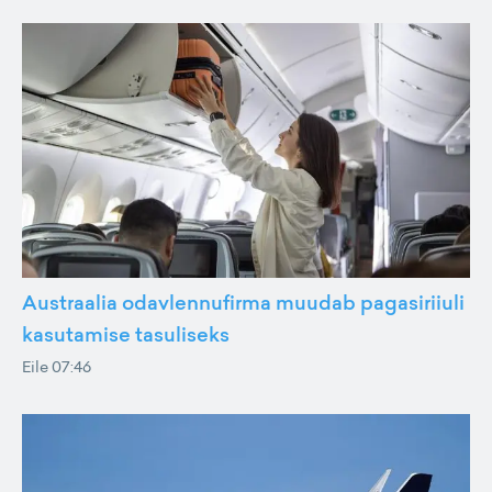
Austraalia odavlennufirma muudab pagasiriiuli
kasutamise tasuliseks
Eile 07:46