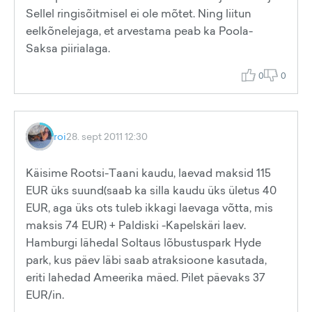
Sellel ringisõitmisel ei ole mõtet. Ning liitun
eelkõnelejaga, et arvestama peab ka Poola-
Saksa piirialaga.
0
0
roi
28. sept 2011 12:30
Käisime Rootsi-Taani kaudu, laevad maksid 115
EUR üks suund(saab ka silla kaudu üks ületus 40
EUR, aga üks ots tuleb ikkagi laevaga võtta, mis
maksis 74 EUR) + Paldiski -Kapelskäri laev.
Hamburgi lähedal Soltaus lõbustuspark Hyde
park, kus päev läbi saab atraksioone kasutada,
eriti lahedad Ameerika mäed. Pilet päevaks 37
EUR/in.