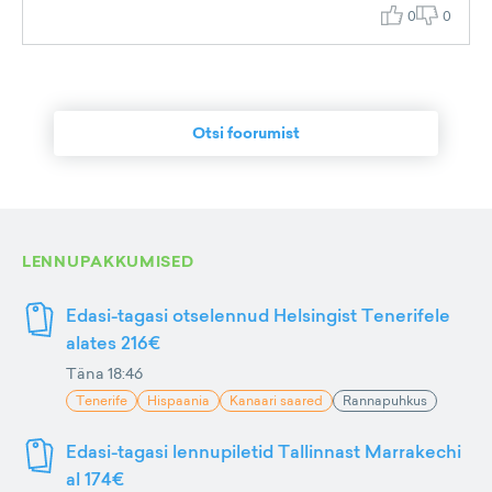
0
0
Otsi foorumist
LENNUPAKKUMISED
Edasi-tagasi otselennud Helsingist Tenerifele
alates 216€
Täna 18:46
Tenerife
Hispaania
Kanaari saared
Rannapuhkus
Edasi-tagasi lennupiletid Tallinnast Marrakechi
al 174€