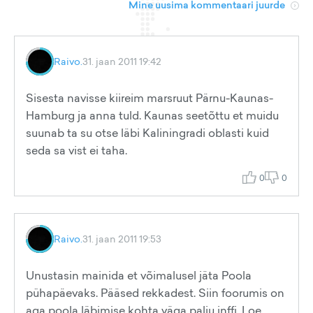
Mine uusima kommentaari juurde
Raivo.
31. jaan 2011 19:42
Sisesta navisse kiireim marsruut Pärnu-Kaunas-
Hamburg ja anna tuld. Kaunas seetõttu et muidu
suunab ta su otse läbi Kaliningradi oblasti kuid
seda sa vist ei taha.
0
0
Raivo.
31. jaan 2011 19:53
Unustasin mainida et võimalusel jäta Poola
pühapäevaks. Pääsed rekkadest. Siin foorumis on
aga poola läbimise kohta väga palju inffi. Loe