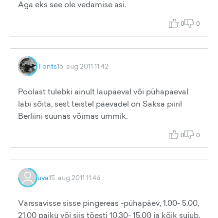
Aga eks see ole vedamise asi.
0
0
Tonts
15. aug 2011 11:42
Poolast tulebki ainult laupäeval või pühapäeval
läbi sõita, sest teistel päevadel on Saksa piiril
Berliini suunas võimas ummik.
0
0
uva
15. aug 2011 11:46
Varssavisse sisse pingereas -pühapäev, 1.00- 5.00,
21.00 paiku või siis tõesti 10.30- 15.00 ja kõik sujub.