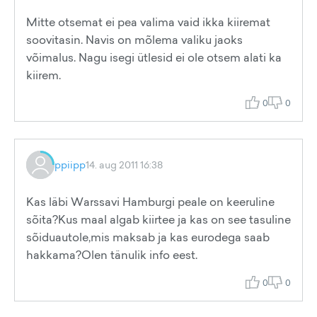
Mitte otsemat ei pea valima vaid ikka kiiremat
soovitasin. Navis on mõlema valiku jaoks
võimalus. Nagu isegi ütlesid ei ole otsem alati ka
kiirem.
0
0
ppiipp
14. aug 2011 16:38
Kas läbi Warssavi Hamburgi peale on keeruline
sõita?Kus maal algab kiirtee ja kas on see tasuline
sõiduautole,mis maksab ja kas eurodega saab
hakkama?Olen tänulik info eest.
0
0