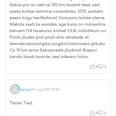
Saksa piiri on veel ca 100 km tavalist teed, seal
peaks kiirtee valmima novembriks. 2013. aastaks
peaks kogu tee Berliinist Varssavini kiirtee olema.
Maksta saab ka eurodes, aga kurss on mõnevõrra
kehvem (1:4 tavakurss, kiirteel 1:3,4), mõistlikum on
Poola jõudes piiril pisut raha vahetada, et
teemaksuks/söögiks-joogiks/ööbimiseks jätkuks.
Ca 10 km enne Saksamaale jõudmist Rzepini
kandis tasub tankida, seal odavam kütus.
0
0
ppiipp
14. aug 2011 18:36
Tänan Teid.
0
0