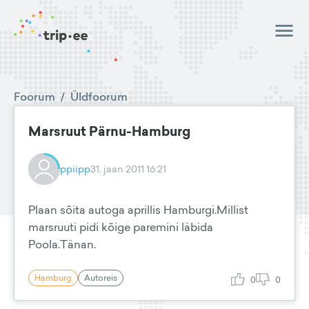
Foorum
/
Üldfoorum
Marsruut Pärnu-Hamburg
ppiipp
31. jaan 2011 16:21
Plaan sõita autoga aprillis Hamburgi.Millist
marsruuti pidi kõige paremini läbida
Poola.Tänan.
Hamburg
Autoreis
0
0