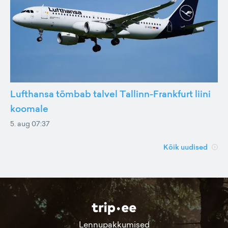
Lufthansa tõmbab talvel Tallinn-Frankfurt liini
koomale
5. aug 07:37
Kõik uudised
Lennupakkumised