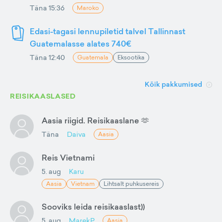
Täna 15:36
Maroko
Edasi-tagasi lennupiletid talvel Tallinnast
Guatemalasse alates 740€
Täna 12:40
Guatemala
Eksootika
Kõik pakkumised
REISIKAASLASED
Aasia riigid. Reisikaaslane 🫶
Täna
Daiva
Aasia
Reis Vietnami
5. aug
Karu
Aasia
Vietnam
Lihtsalt puhkusereis
Sooviks leida reisikaaslast))
5. aug
MarekP
Aasia