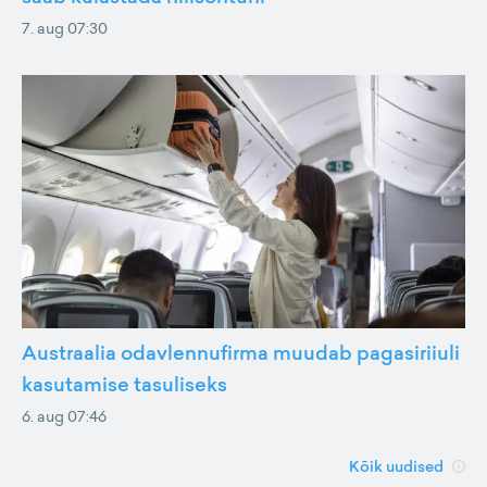
7. aug 07:30
Austraalia odavlennufirma muudab pagasiriiuli
kasutamise tasuliseks
6. aug 07:46
Kõik uudised