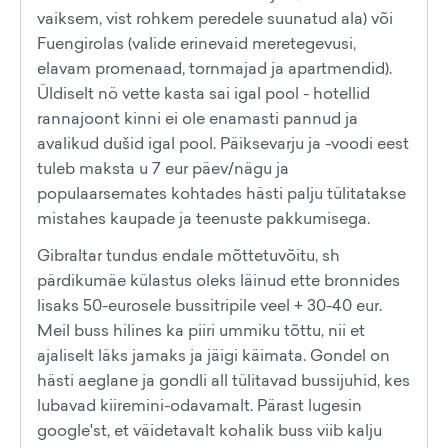
vaiksem, vist rohkem peredele suunatud ala) või
Fuengirolas (valide erinevaid meretegevusi,
elavam promenaad, tornmajad ja apartmendid).
Üldiselt nö vette kasta sai igal pool - hotellid
rannajoont kinni ei ole enamasti pannud ja
avalikud dušid igal pool. Päiksevarju ja -voodi eest
tuleb maksta u 7 eur päev/nägu ja
populaarsemates kohtades hästi palju tülitatakse
mistahes kaupade ja teenuste pakkumisega.
Gibraltar tundus endale mõttetuvõitu, sh
pärdikumäe külastus oleks läinud ette bronnides
lisaks 50-eurosele bussitripile veel + 30-40 eur.
Meil buss hilines ka piiri ummiku tõttu, nii et
ajaliselt läks jamaks ja jäigi käimata. Gondel on
hästi aeglane ja gondli all tülitavad bussijuhid, kes
lubavad kiiremini-odavamalt. Pärast lugesin
google'st, et väidetavalt kohalik buss viib kalju