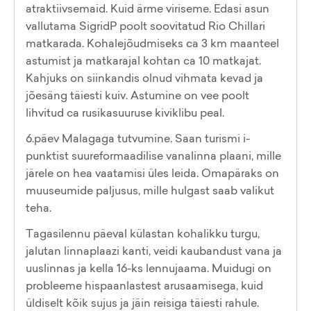
atraktiivsemaid. Kuid ärme viriseme. Edasi asun
vallutama SigridP poolt soovitatud Rio Chillari
matkarada. Kohalejõudmiseks ca 3 km maanteel
astumist ja matkarajal kohtan ca 10 matkajat.
Kahjuks on siinkandis olnud vihmata kevad ja
jõesäng täiesti kuiv. Astumine on vee poolt
lihvitud ca rusikasuuruse kiviklibu peal.
6.päev Malagaga tutvumine. Saan turismi i-
punktist suureformaadilise vanalinna plaani, mille
järele on hea vaatamisi üles leida. Omapäraks on
muuseumide paljusus, mille hulgast saab valikut
teha.
Tagasilennu päeval külastan kohalikku turgu,
jalutan linnaplaazi kanti, veidi kaubandust vana ja
uuslinnas ja kella 16-ks lennujaama. Muidugi on
probleeme hispaanlastest arusaamisega, kuid
üldiselt kõik sujus ja jäin reisiga täiesti rahule.