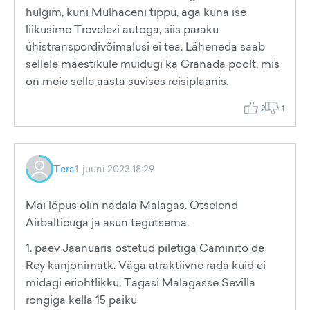
hulgim, kuni Mulhaceni tippu, aga kuna ise
liikusime Trevelezi autoga, siis paraku
ühistranspordivõimalusi ei tea. Läheneda saab
sellele mäestikule muidugi ka Granada poolt, mis
on meie selle aasta suvises reisiplaanis.
2
1
Tera
1. juuni 2023 18:29
Mai lõpus olin nädala Malagas. Otselend
Airbalticuga ja asun tegutsema.
1. päev Jaanuaris ostetud piletiga Caminito de
Rey kanjonimatk. Väga atraktiivne rada kuid ei
midagi eriohtlikku. Tagasi Malagasse Sevilla
rongiga kella 15 paiku