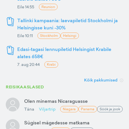
Eile 14:55
Reunion
Tallinki kampaania: laevapiletid Stockholmi ja
Helsingisse kuni -30%
Eile 10:11
Stockholm
Helsingi
Edasi-tagasi lennupiletid Helsingist Krabile
alates 658€
7. aug 20:44
Krabi
Kõik pakkumised
REISIKAASLASED
Olen minemas Nicaraguasse
Täna
Viljartrip
Niagara
Panama
Söök ja jook
Sügisel mägedesse matkama