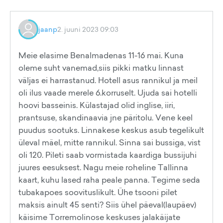
jaanp
2. juuni 2023 09:03
Meie elasime Benalmadenas 11-16 mai. Kuna
oleme suht vanemad,siis pikki matku linnast
väljas ei harrastanud. Hotell asus rannikul ja meil
oli ilus vaade merele 6.korruselt. Ujuda sai hotelli
hoovi basseinis. Külastajad olid inglise, iiri,
prantsuse, skandinaavia jne päritolu. Vene keel
puudus sootuks. Linnakese keskus asub tegelikult
üleval mäel, mitte rannikul. Sinna sai bussiga, vist
oli 120. Pileti saab vormistada kaardiga bussijuhi
juures eesuksest. Nagu meie roheline Tallinna
kaart, kuhu lased raha peale panna. Tegime seda
tubakapoes soovituslikult. Ühe tsooni pilet
maksis ainult 45 senti? Siis ühel päeval(laupäev)
käisime Torremolinose keskuses jalakäijate