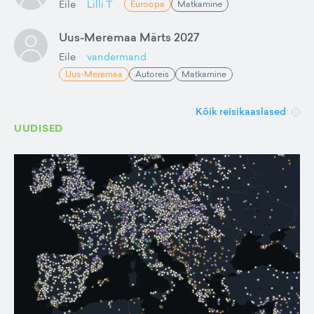
Eile
Lilli T
Euroopa
Matkamine
Uus-Meremaa Märts 2027
Eile
vandermand
Uus-Meremaa
Autoreis
Matkamine
Kõik reisikaaslased
UUDISED