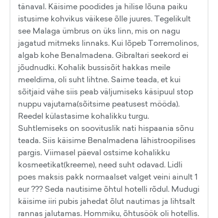
tänaval. Käisime poodides ja hilise lõuna paiku
istusime kohvikus väikese õlle juures. Tegelikult
see Malaga ümbrus on üks linn, mis on nagu
jagatud mitmeks linnaks. Kui lõpeb Torremolinos,
algab kohe Benalmadena. Gibraltari seekord ei
jõudnudki. Kohalik bussisõit hakkas meile
meeldima, oli suht lihtne. Saime teada, et kui
sõitjaid vähe siis peab väljumiseks käsipuul stop
nuppu vajutama(sõitsime peatusest mööda).
Reedel külastasime kohalikku turgu.
Suhtlemiseks on soovituslik nati hispaania sõnu
teada. Siis käisime Benalmadena lähistroopilises
pargis. Viimasel päeval ostsime kohalikku
kosmeetikat(kreeme), need suht odavad. Lidli
poes maksis pakk normaalset valget veini ainult 1
eur ??? Seda nautisime õhtul hotelli rõdul. Mudugi
käisime iiri pubis jahedat õlut nautimas ja lihtsalt
rannas jalutamas. Hommiku, õhtusöök oli hotellis.