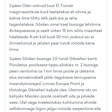
2.päev Olen ostnud tuuri El Torcali
mägimaastikule kuid teatatakse et vihma ja
kehva ilma tõttu retk jääb ära ja raha
tagastatakse. Sõidan omal käel bussiga lähilinna
Antequerasse ja sealt üritan 15 km sõitu maanteel
hääletada. Kurb küll kuid 30 min jooksul asi ei
õnnestunud ja jalutan paar tundi mööda kena
linna
3.päev Sõidan bussiga 2,5 tundi Gibraltari kanti.
Piiriületus, poolsaare tippu sõiduks nr. 2 bussiga
pean vantsima ca 1 km linna poole ja ületama
elus esmakordselt põiki tegutseva lennujaama
maandumisrajad. Linnas Europa Point ja
tõstukiga Gibraltari kaljule üles. Ülemine ots on
kahjuks Maroko poole osaliselt udu ja pilvede
sees. Ülal väga meeleolukas kohtumine ahvide
seltskonnaga liigun jalgsi mööda serpentiine alla.