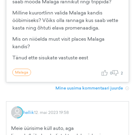
saab mööda Malaga rannikut ringi trippida?
Milline kuurortlinn valida Malaga kandis
ööbimiseks? Võiks olla rannaga kus saab vette
kasta ning õhtuti elava promenaadiga.
Mis on niiöelda must visit places Malaga
kandis?
Tänud ette sisukate vastuste eest
Malaga
0
2
Mine uusima kommentaari juurde
hellik
12. mai 2023 19:58
Meie üürisime küll auto, aga