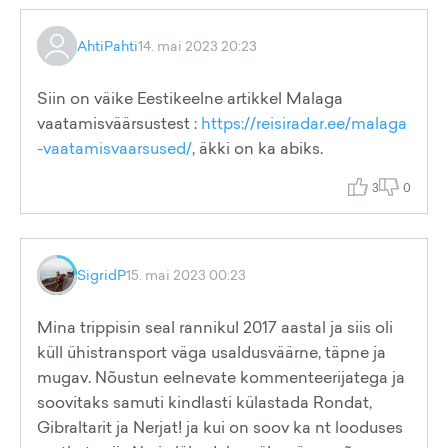
AhtiPahti
14. mai 2023 20:23
Siin on väike Eestikeelne artikkel Malaga
vaatamisväärsustest :
https://reisiradar.ee/malaga
-vaatamisvaarsused/
, äkki on ka abiks.
3
0
SigridP
15. mai 2023 00:23
Mina trippisin seal rannikul 2017 aastal ja siis oli
küll ühistransport väga usaldusväärne, täpne ja
mugav. Nõustun eelnevate kommenteerijatega ja
soovitaks samuti kindlasti külastada Rondat,
Gibraltarit ja Nerjat! ja kui on soov ka nt looduses