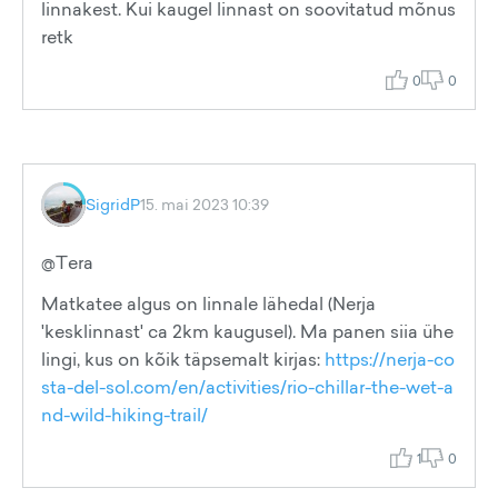
linnakest. Kui kaugel linnast on soovitatud mõnus
retk
0
0
SigridP
15. mai 2023 10:39
@Tera
Matkatee algus on linnale lähedal (Nerja
'kesklinnast' ca 2km kaugusel). Ma panen siia ühe
lingi, kus on kõik täpsemalt kirjas:
https://nerja-co
sta-del-sol.com/en/activities/rio-chillar-the-wet-a
nd-wild-hiking-trail/
1
0