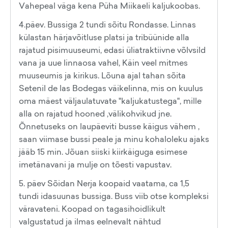
Vahepeal väga kena Püha Miikaeli kaljukoobas.
4.päev. Bussiga 2 tundi sõitu Rondasse. Linnas
külastan härjavõitluse platsi ja tribüünide alla
rajatud pisimuuseumi, edasi üliatraktiivne võlvsild
vana ja uue linnaosa vahel, Käin veel mitmes
muuseumis ja kirikus. Lõuna ajal tahan sõita
Setenil de las Bodegas väikelinna, mis on kuulus
oma mäest väljaulatuvate "kaljukatustega", mille
alla on rajatud hooned ,välikohvikud jne.
Õnnetuseks on laupäeviti busse käigus vähem ,
saan viimase bussi peale ja minu kohaloleku ajaks
jääb 15 min. Jõuan siiski kiirkäiguga esimese
imetänavani ja mulje on tõesti vapustav.
5. päev Sõidan Nerja koopaid vaatama, ca 1,5
tundi idasuunas bussiga. Buss viib otse kompleksi
väravateni. Koopad on tagasihoidlikult
valgustatud ja ilmas eelnevalt nähtud