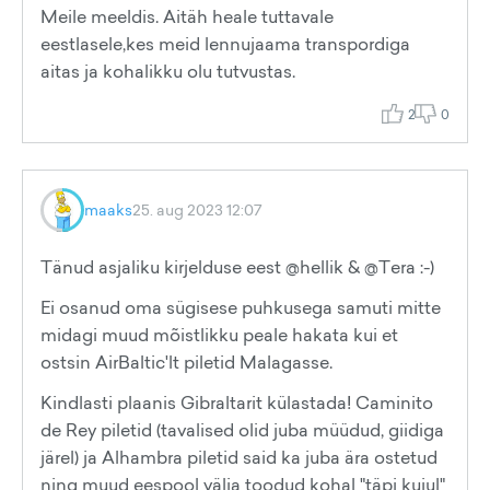
Meile meeldis. Aitäh heale tuttavale
eestlasele,kes meid lennujaama transpordiga
aitas ja kohalikku olu tutvustas.
2
0
maaks
25. aug 2023 12:07
Tänud asjaliku kirjelduse eest @hellik & @Tera :-)
Ei osanud oma sügisese puhkusega samuti mitte
midagi muud mõistlikku peale hakata kui et
ostsin AirBaltic'lt piletid Malagasse.
Kindlasti plaanis Gibraltarit külastada! Caminito
de Rey piletid (tavalised olid juba müüdud, giidiga
järel) ja Alhambra piletid said ka juba ära ostetud
ning muud eespool välja toodud kohal "täpi kujul"