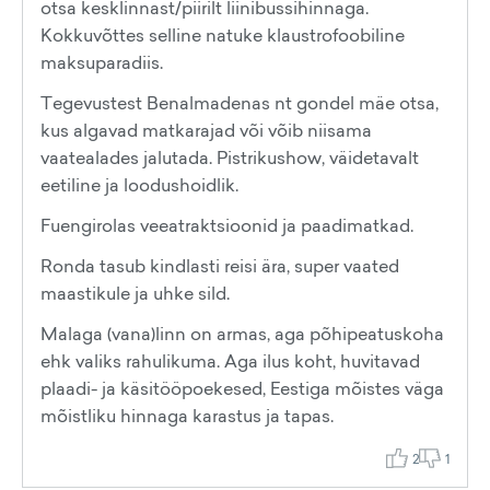
otsa kesklinnast/piirilt liinibussihinnaga.
Kokkuvõttes selline natuke klaustrofoobiline
maksuparadiis.
Tegevustest Benalmadenas nt gondel mäe otsa,
kus algavad matkarajad või võib niisama
vaatealades jalutada. Pistrikushow, väidetavalt
eetiline ja loodushoidlik.
Fuengirolas veeatraktsioonid ja paadimatkad.
Ronda tasub kindlasti reisi ära, super vaated
maastikule ja uhke sild.
Malaga (vana)linn on armas, aga põhipeatuskoha
ehk valiks rahulikuma. Aga ilus koht, huvitavad
plaadi- ja käsitööpoekesed, Eestiga mõistes väga
mõistliku hinnaga karastus ja tapas.
2
1