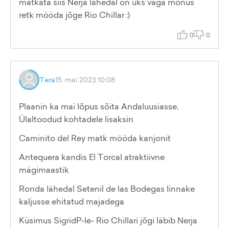
matkata siis Nerja lähedal on üks väga mõnus
retk mööda jõge Rio Chillar :)
0
0
Tera
15. mai 2023 10:08
Plaanin ka mai lõpus sõita Andaluusiasse.
Ülaltoodud kohtadele lisaksin
Caminito del Rey matk mööda kanjonit
Antequera kandis El Torcal atraktiivne
mägimaastik
Ronda lähedal Setenil de las Bodegas linnake
kaljusse ehitatud majadega
Küsimus SigridP-le- Rio Chillari jõgi läbib Nerja