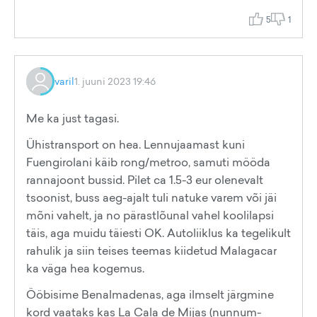
5
1
varil
1. juuni 2023 19:46
Me ka just tagasi.
Ühistransport on hea. Lennujaamast kuni
Fuengirolani käib rong/metroo, samuti mööda
rannajoont bussid. Pilet ca 1.5-3 eur olenevalt
tsoonist, buss aeg-ajalt tuli natuke varem või jäi
mõni vahelt, ja no pärastlõunal vahel koolilapsi
täis, aga muidu täiesti OK. Autoliiklus ka tegelikult
rahulik ja siin teises teemas kiidetud Malagacar
ka väga hea kogemus.
Ööbisime Benalmadenas, aga ilmselt järgmine
kord vaataks kas La Cala de Mijas (nunnum-