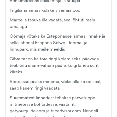
Benalmadenas liblikamaja ja stuupa
Frigiliana armas külake sisemaa pool
Marbella tasuks üle vadata, seal õhtuti melu
omajagu
Öömaja võtaks ka Esteponasse, armas linnake ja
selle lähedal Esepona Selwo - looma- ja
linnupark, mis meile meeldis
Gibraltar on ka tore ringi kolamiseks, päevaga
teeb tiiru enam-vähem peale, kuigi läheb suht
kiireks.
Rondasse peaks minema, võiks olla ka öö seal,
saab kauem ringi vaadata
Suurematest linnadest tehakse päevatrippe
mitmetesse kohtadesse, vaata nt.
getyourguide.com ja tripadvisor.com. Nendelt