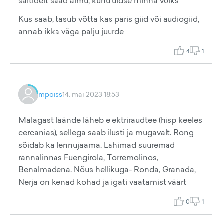
saitidelt saad aimu, kuhu üldse minna võiks
Kus saab, tasub võtta kas päris giid või audiogiid,
annab ikka väga palju juurde
4
1
mpoiss
14. mai 2023 18:53
Malagast läände läheb elektriraudtee (hisp keeles
cercanias), sellega saab ilusti ja mugavalt. Rong
sõidab ka lennujaama. Lähimad suuremad
rannalinnas Fuengirola, Torremolinos,
Benalmadena. Nõus hellikuga- Ronda, Granada,
Nerja on kenad kohad ja igati vaatamist väärt
0
1