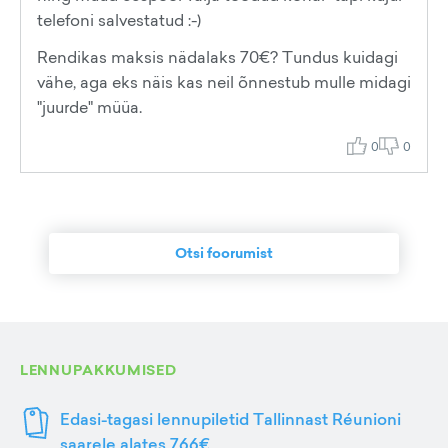
telefoni salvestatud :-)
Rendikas maksis nädalaks 70€? Tundus kuidagi
vähe, aga eks näis kas neil õnnestub mulle midagi
"juurde" müüa.
0
0
Otsi foorumist
LENNUPAKKUMISED
Edasi-tagasi lennupiletid Tallinnast Réunioni
saarele alates 766€