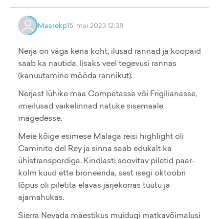
Maarekp
15. mai 2023 12:38
Nerja on väga kena koht, ilusad rannad ja koopaid
saab ka nautida, lisaks veel tegevusi rannas
(kanuutamine mööda rannikut).
Nerjast lühike maa Competasse või Frigilianasse,
imeilusad väikelinnad natuke sisemaale
mägedesse.
Meie kõige esimese Malaga reisi highlight oli
Caminito del Rey ja sinna saab edukalt ka
ühistranspordiga. Kindlasti soovitav piletid paar-
kolm kuud ette broneerida, sest isegi oktoobri
lõpus oli piletita elavas järjekorras tüütu ja
ajamahukas.
Sierra Nevada mäestikus muidugi matkavõimalusi