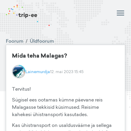
Foorum
/
Üldfoorum
Mida teha Malagas?
Lainemurdja
12. mai 2023 15:45
Tervitus!
Sügisel ees ootamas kümne päevane reis
Malagasse tekkisid küsimused. Reisime
kahekesi ühistransporti kasutades.
Kas ühistransport on usaldusväärne ja sellega