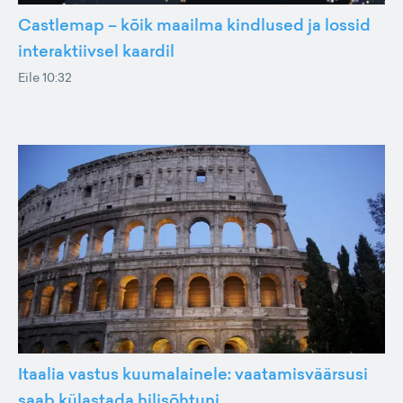
Castlemap – kõik maailma kindlused ja lossid
interaktiivsel kaardil
Eile 10:32
Itaalia vastus kuumalainele: vaatamisväärsusi
saab külastada hilisõhtuni