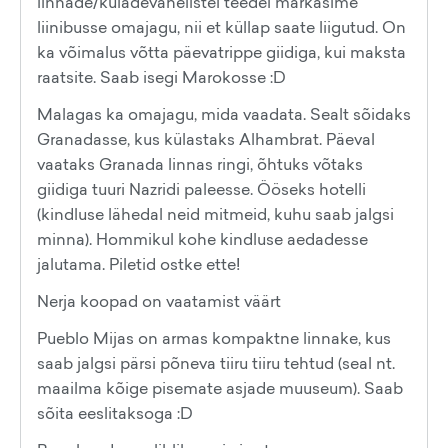
linnade/küladevahelistel teedel märkasime
liinibusse omajagu, nii et küllap saate liigutud. On
ka võimalus võtta päevatrippe giidiga, kui maksta
raatsite. Saab isegi Marokosse :D
Malagas ka omajagu, mida vaadata. Sealt sõidaks
Granadasse, kus külastaks Alhambrat. Päeval
vaataks Granada linnas ringi, õhtuks võtaks
giidiga tuuri Nazridi paleesse. Ööseks hotelli
(kindluse lähedal neid mitmeid, kuhu saab jalgsi
minna). Hommikul kohe kindluse aedadesse
jalutama. Piletid ostke ette!
Nerja koopad on vaatamist väärt
Pueblo Mijas on armas kompaktne linnake, kus
saab jalgsi pärsi põneva tiiru tiiru tehtud (seal nt.
maailma kõige pisemate asjade muuseum). Saab
sõita eeslitaksoga :D