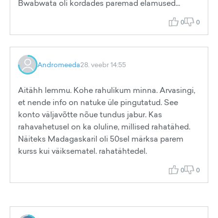
Bwabwata oli kordades paremad elamused...
0
0
Andromeeda
28. veebr 14:55
Aitähh lemmu. Kohe rahulikum minna. Arvasingi,
et nende info on natuke üle pingutatud. See
konto väljavõtte nõue tundus jabur. Kas
rahavahetusel on ka oluline, millised rahatähed.
Näiteks Madagaskaril oli 50sel märksa parem
kurss kui väiksematel. rahatähtedel.
0
0