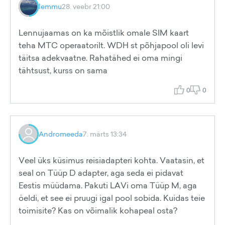
lemmu
28. veebr 21:00
Lennujaamas on ka mõistlik omale SIM kaart
teha MTC operaatorilt. WDH st põhjapool oli levi
täitsa adekvaatne. Rahatähed ei oma mingi
tähtsust, kurss on sama
0
0
Andromeeda
7. märts 13:34
Veel üks küsimus reisiadapteri kohta. Vaatasin, et
seal on Tüüp D adapter, aga seda ei pidavat
Eestis müüdama. Pakuti LAVi oma Tüüp M, aga
öeldi, et see ei pruugi igal pool sobida. Kuidas teie
toimisite? Kas on võimalik kohapeal osta?