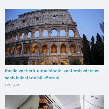
Itaalia vastus kuumalainele: vaatamisväärsusi
saab külastada hilisõhtuni
Eile 07:30