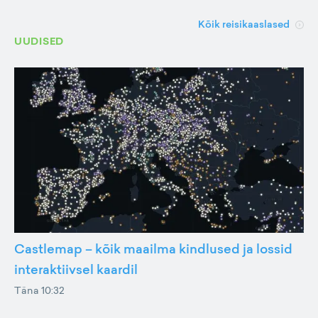
Kõik reisikaaslased
UUDISED
Castlemap – kõik maailma kindlused ja lossid
interaktiivsel kaardil
Täna 10:32