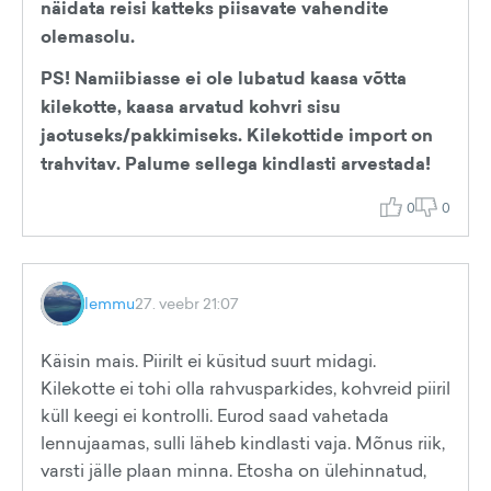
näidata reisi katteks piisavate vahendite
olemasolu.
PS! Namiibiasse ei ole lubatud kaasa võtta
kilekotte, kaasa arvatud kohvri sisu
jaotuseks/pakkimiseks. Kilekottide import on
trahvitav. Palume sellega kindlasti arvestada!
0
0
lemmu
27. veebr 21:07
Käisin mais. Piirilt ei küsitud suurt midagi.
Kilekotte ei tohi olla rahvusparkides, kohvreid piiril
küll keegi ei kontrolli. Eurod saad vahetada
lennujaamas, sulli läheb kindlasti vaja. Mõnus riik,
varsti jälle plaan minna. Etosha on ülehinnatud,