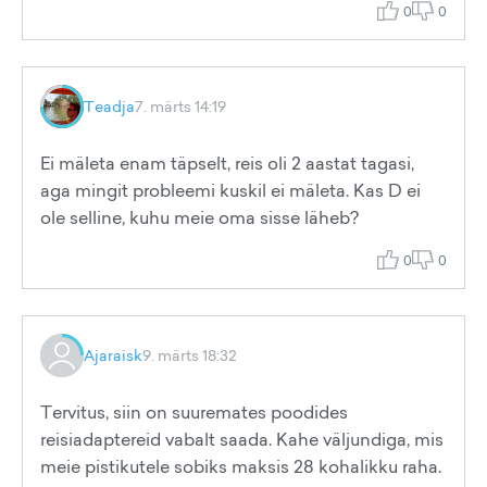
0
0
Teadja
7. märts 14:19
Ei mäleta enam täpselt, reis oli 2 aastat tagasi,
aga mingit probleemi kuskil ei mäleta. Kas D ei
ole selline, kuhu meie oma sisse läheb?
0
0
Ajaraisk
9. märts 18:32
Tervitus, siin on suuremates poodides
reisiadaptereid vabalt saada. Kahe väljundiga, mis
meie pistikutele sobiks maksis 28 kohalikku raha.