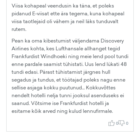
Viisa kohapeal veendusin ka täna, et poleks
pidanud E-viisat ette ära tegema, kuna kohapeal
viisa taotlejaid oli vähem ja neil läks tunduvalt
rutem.
Pean ka oma kibestumist väljendama Discovery
Airlines kohta, kes Lufthansale allhanget tegid
Frankfurdist Windhoeki ning meie lend pool tundi
enne pardale saamist tühistati. Uus lend lükati 48
tundi edasi. Pärast tühistamist järgnes hull
segadus ja tundus, et töötajad poleks nagu enne
sellise asjaga kokku puutunud... Kokkuvõttes
nendelt hotelli nelja tunni jooksul asenduseks ei
saanud. Võtsime ise Frankfurdist hotelli ja
esitame kõik arved ning kulud lennufirmale.
0
0