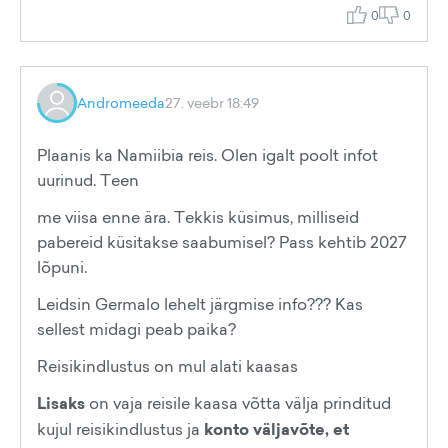
0
0
Andromeeda
27. veebr 18:49
Plaanis ka Namiibia reis. Olen igalt poolt infot
uurinud. Teen
me viisa enne ära. Tekkis küsimus, milliseid
pabereid küsitakse saabumisel? Pass kehtib 2027
lõpuni.
Leidsin Germalo lehelt järgmise info??? Kas
sellest midagi peab paika?
Reisikindlustus on mul alati kaasas
Lisaks
on vaja reisile kaasa võtta välja prinditud
kujul reisikindlustus ja
konto väljavõte, et