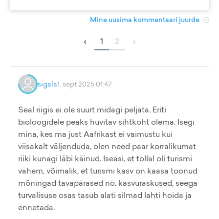
Mine uusima kommentaari juurde
‹
›
1
2
sigala
1. sept 2025 01:47
Seal riigis ei ole suurt midagi peljata. Eriti
bioloogidele peaks huvitav sihtkoht olema. Isegi
mina, kes ma just Aafrikast ei vaimustu kui
viisakalt väljenduda, olen need paar korralikumat
riiki kunagi läbi käinud. Iseasi, et tollal oli turismi
vähem, võimalik, et turismi kasv on kaasa toonud
mõningad tavapärased nö. kasvuraskused, seega
turvalisuse osas tasub alati silmad lahti hoida ja
ennetada.