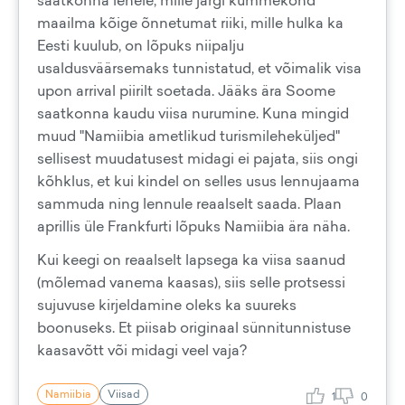
saatkonna lehele, mille järgi kümmekond
maailma kõige õnnetumat riiki, mille hulka ka
Eesti kuulub, on lõpuks niipalju
usaldusväärsemaks tunnistatud, et võimalik visa
upon arrival piirilt soetada. Jääks ära Soome
saatkonna kaudu viisa nurumine. Kuna mingid
muud "Namiibia ametlikud turismileheküljed"
sellisest muudatusest midagi ei pajata, siis ongi
kõhklus, et kui kindel on selles usus lennujaama
sammuda ning lennule reaalselt saada. Plaan
aprillis üle Frankfurti lõpuks Namiibia ära näha.
Kui keegi on reaalselt lapsega ka viisa saanud
(mõlemad vanema kaasas), siis selle protsessi
sujuvuse kirjeldamine oleks ka suureks
boonuseks. Et piisab originaal sünnitunnistuse
kaasavõtt või midagi veel vaja?
Namiibia
Viisad
1
0