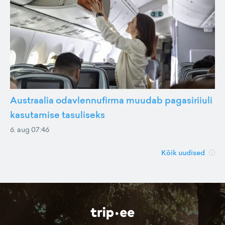
Austraalia odavlennufirma muudab pagasiriiuli
kasutamise tasuliseks
6. aug 07:46
Kõik uudised