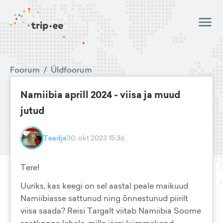
Foorum
/
Üldfoorum
Namiibia aprill 2024 - viisa ja muud
jutud
Teadja
30. okt 2023 15:36
Tere!
Uuriks, kas keegi on sel aastal peale maikuud
Namiibiasse sattunud ning õnnestunud piirilt
viisa saada? Reisi Targalt viitab Namiibia Soome