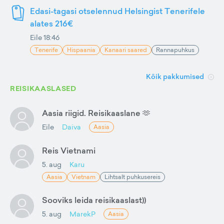
Edasi-tagasi otselennud Helsingist Tenerifele
alates 216€
Eile 18:46
Tenerife
Hispaania
Kanaari saared
Rannapuhkus
Kõik pakkumised
REISIKAASLASED
Aasia riigid. Reisikaaslane 🫶
Eile
Daiva
Aasia
Reis Vietnami
5. aug
Karu
Aasia
Vietnam
Lihtsalt puhkusereis
Sooviks leida reisikaaslast))
5. aug
MarekP
Aasia