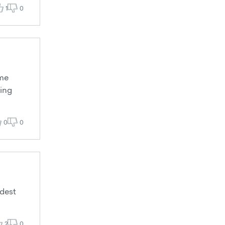
1
0
ime
ning
0
0
udest
2
0