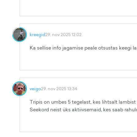
kreegid
29. nov 2025 12:02
Ka sellise info jagamise peale otsustas keegi
veigo
29. nov 2025 13:34
Tripis on umbes 5 tegelast, kes lihtsalt lambist
Seekord neist üks aktiivsemaid, kes saab rahu