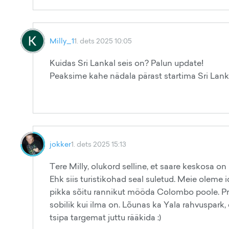
Milly_1
1. dets 2025 10:05
Kuidas Sri Lankal seis on? Palun update!
Peaksime kahe nädala pärast startima Sri Lanka 
jokker
1. dets 2025 15:13
Tere Milly, olukord selline, et saare keskosa o
Ehk siis turistikohad seal suletud. Meie olem
pikka sõitu rannikut mööda Colombo poole. Pr
sobilik kui ilma on. Lõunas ka Yala rahvuspa
tsipa targemat juttu rääkida :)