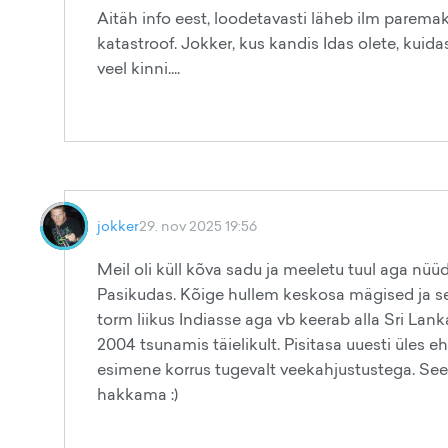
Aitäh info eest, loodetavasti läheb ilm paremaks
katastroof. Jokker, kus kandis Idas olete, kuidas
veel kinni....
jokker
29. nov 2025 19:56
Meil oli küll kõva sadu ja meeletu tuul aga nüüd
Pasikudas. Kõige hullem keskosa mägised ja sel
torm liikus Indiasse aga vb keerab alla Sri La
2004 tsunamis täielikult. Pisitasa uuesti üles 
esimene korrus tugevalt veekahjustustega. Seeg
hakkama :)