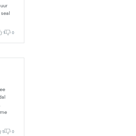
suur
 seal
1
0
see
dal
,
aame
5
0