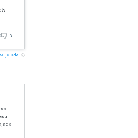
ob.
0
3
ri juurde
teed
tasu
ajade