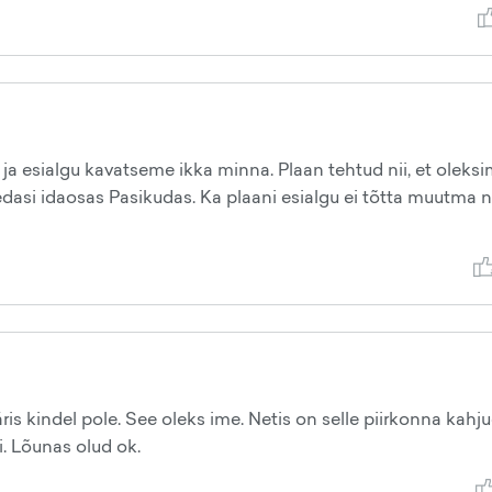
a esialgu kavatseme ikka minna. Plaan tehtud nii, et oleks
 edasi idaosas Pasikudas. Ka plaani esialgu ei tõtta muutma 
ris kindel pole. See oleks ime. Netis on selle piirkonna kahj
ti. Lõunas olud ok.