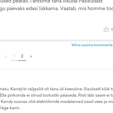
sed peatati.Tahtsime täna liikuda Pasikudast
gu päevaks edasi lükkama. Vaatab, mis homme to
1
Mine uusima kommentaa
‹
›
1
2
tu. Kandy'st väljasõit oli täna üli keeruline. Sisuliselt kõik 
lla piirkonda ei olnud lootustki pääseda. Risti läbi saare ei 
andy suunas olid elektriliinide madalamad osad vees ja m
 Väga karm.