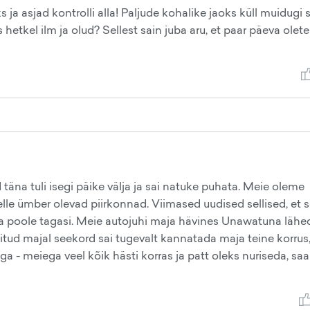
 ja asjad kontrolli alla! Paljude kohalike jaoks küll muidugi 
 hetkel ilm ja olud? Sellest sain juba aru, et paar päeva olete
 täna tuli isegi päike välja ja sai natuke puhata. Meie oleme
le ümber olevad piirkonnad. Viimased uudised sellised, et 
nka poole tagasi. Meie autojuhi maja hävines Unawatuna lähe
ehitud majal seekord sai tugevalt kannatada maja teine korrus
a - meiega veel kõik hästi korras ja patt oleks nuriseda, s