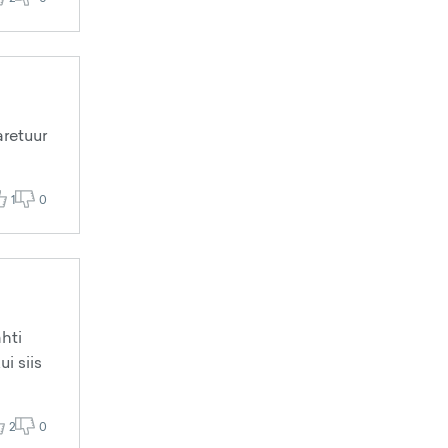
aretuur
1
0
hti
i siis
2
0