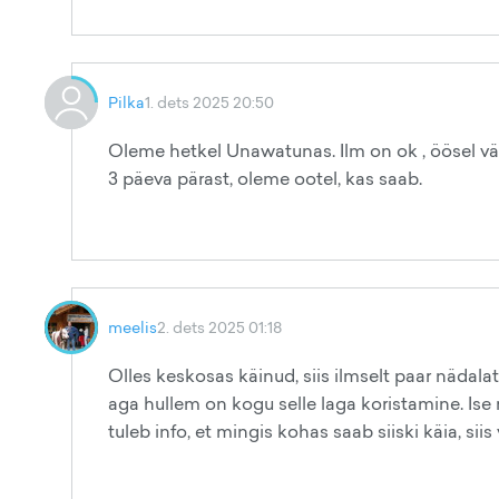
Pilka
1. dets 2025 20:50
Oleme hetkel Unawatunas. Ilm on ok , öösel väi
3 päeva pärast, oleme ootel, kas saab.
meelis
2. dets 2025 01:18
Olles keskosas käinud, siis ilmselt paar nädala
aga hullem on kogu selle laga koristamine. Ise r
tuleb info, et mingis kohas saab siiski käia, sii