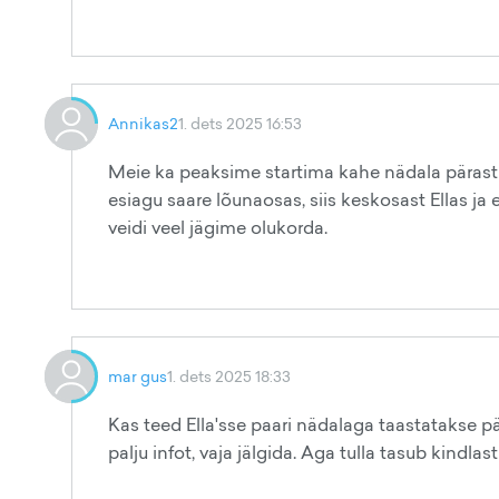
Annikas2
1. dets 2025 16:53
Meie ka peaksime startima kahe nädala pärast j
esiagu saare lõunaosas, siis keskosast Ellas ja
veidi veel jägime olukorda.
mar gus
1. dets 2025 18:33
Kas teed Ella'sse paari nädalaga taastatakse pä
palju infot, vaja jälgida. Aga tulla tasub kindlas