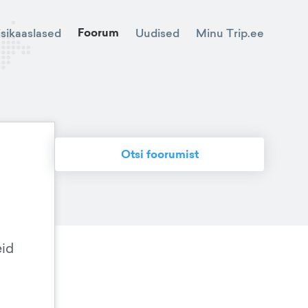
Foorum
Minu Trip.ee
isikaaslased
Uudised
Otsi foorumist
eid