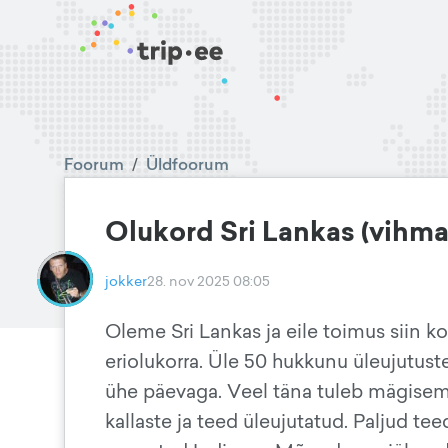
Foorum
/
Üldfoorum
Olukord Sri Lankas (vihma
jokker
28. nov 2025 08:05
Oleme Sri Lankas ja eile toimus siin ko
eriolukorra. Üle 50 hukkunu üleujutu
ühe päevaga. Veel täna tuleb mägisemas
kallaste ja teed üleujutatud. Paljud t