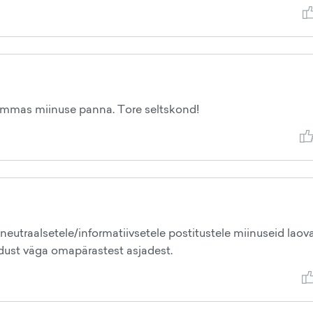
 lammas miinuse panna. Tore seltskond!
 neutraalsetele/informatiivsetele postitustele miinuseid laov
ldust väga omapärastest asjadest.