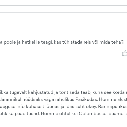
poole ja hetkel ie teagi, kas tühistada reis või mida teha?!
n ikka tugevalt kahjustatud ja tont seda teab, kuna see korda 
e idarannikul nüüdseks väga rahulikus Pasikudas. Homme alu
aeguse info kohaselt lõunas ja idas suht okey. Rannapuhku
rk, ehk ka paadituurid. Homme õhtul kui Colombosse jõuame