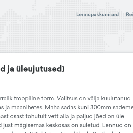
Lennupakkumised
Re
d ja üleujutused)
rralik troopiline torm. Valitsus on välja kuulutanud
stes ja maanihetes. Maha sadas kuni 300mm sadem
t osast tohutult vett alla ja paljud jõed on üle
eed just mägisemas keskosas on suletud. Lennud on