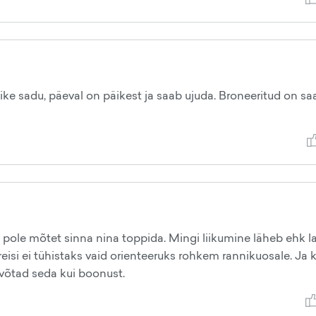
ke sadu, päeval on päikest ja saab ujuda. Broneeritud on sa
t pole mõtet sinna nina toppida. Mingi liikumine läheb ehk la
eisi ei tühistaks vaid orienteeruks rohkem rannikuosale. Ja ku
s võtad seda kui boonust.