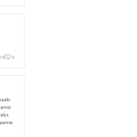
0
0
saab.
stame
seks
 saame