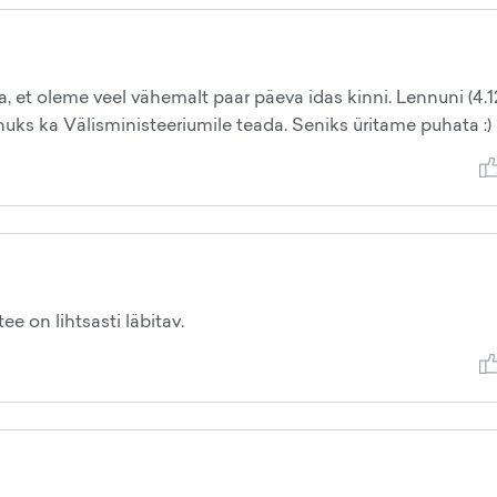
a, et oleme veel vähemalt paar päeva idas kinni. Lennuni (4.1
s ka Välisministeeriumile teada. Seniks üritame puhata :)
ee on lihtsasti läbitav.