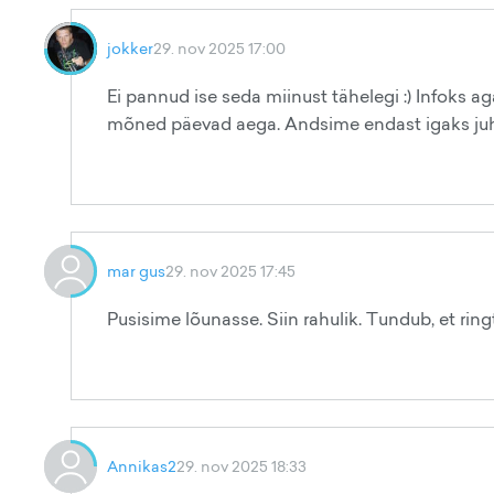
jokker
29. nov 2025 17:00
Ei pannud ise seda miinust tähelegi :) Infoks ag
mõned päevad aega. Andsime endast igaks juhuk
mar gus
29. nov 2025 17:45
Pusisime lõunasse. Siin rahulik. Tundub, et ringt
Annikas2
29. nov 2025 18:33