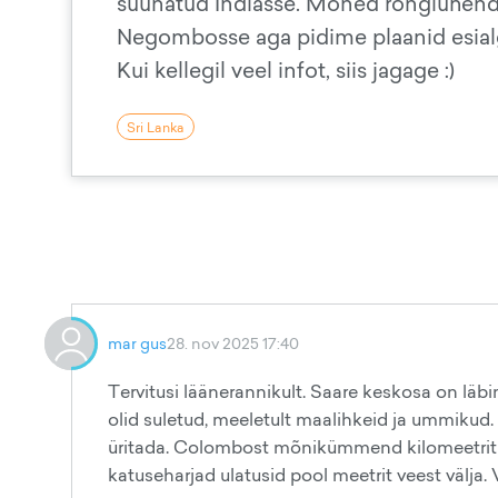
suunatud Indiasse. Mõned rongiühendu
Negombosse aga pidime plaanid esial
Kui kellegil veel infot, siis jagage :)
Sri Lanka
mar gus
28. nov 2025 17:40
Tervitusi läänerannikult. Saare keskosa on läbima
olid suletud, meeletult maalihkeid ja ummikud. E
üritada. Colombost mõnikümmend kilomeetrit K
katuseharjad ulatusid pool meetrit veest välja.