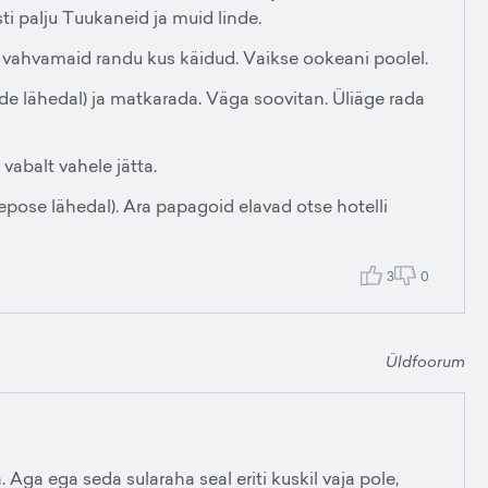
ti palju Tuukaneid ja muid linde.
ks vahvamaid randu kus käidud. Vaikse ookeani poolel.
de lähedal) ja matkarada. Väga soovitan. Üliäge rada
vabalt vahele jätta.
pose lähedal). Ara papagoid elavad otse hotelli
3
0
Üldfoorum
Aga ega seda sularaha seal eriti kuskil vaja pole,