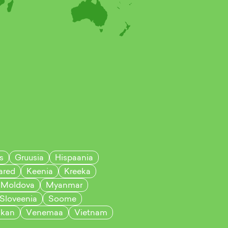
s
Gruusia
Hispaania
ared
Keenia
Kreeka
Moldova
Myanmar
Sloveenia
Soome
ikan
Venemaa
Vietnam