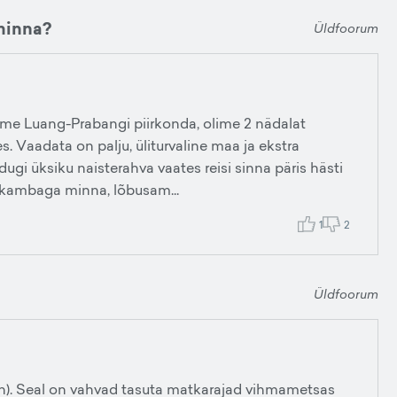
 minna?
Üldfoorum
ime Luang-Prabangi piirkonda, olime 2 nädalat
s. Vaadata on palju, üliturvaline maa ja ekstra
dugi üksiku naisterahva vaates reisi sinna päris hästi
e kambaga minna, lõbusam...
1
2
Üldfoorum
en). Seal on vahvad tasuta matkarajad vihmametsas