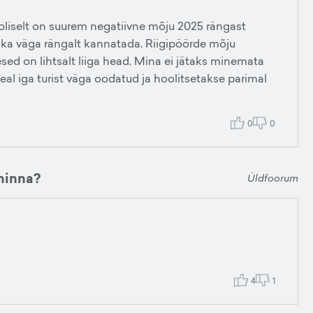
oliselt on suurem negatiivne mõju 2025 rängast
ikka väga rängalt kannatada. Riigipöörde mõju
esed on lihtsalt liiga head. Mina ei jätaks minemata
seal iga turist väga oodatud ja hoolitsetakse parimal
0
0
 minna?
Üldfoorum
4
1