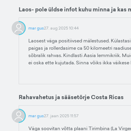
Laos- pole üldse infot kuhu minna ja kas
mar gus
27. aug 2025 10:44
Laosest väga positiivsed mälestused. Külastas
paigas ja rollerdasime ca 50 kilomeetri raadiuse
sõbralik rahvas. Kindlasti Aasia lemmikriik. Mui
ei oska ette kujutada. Sinna võiks ikka väikes
Rahavahetus ja sääsetõrje Costa Ricas
mar gus
27. jaan 2025 11:57
Väga soovitan võtta plaani Tirimbina (La Virg