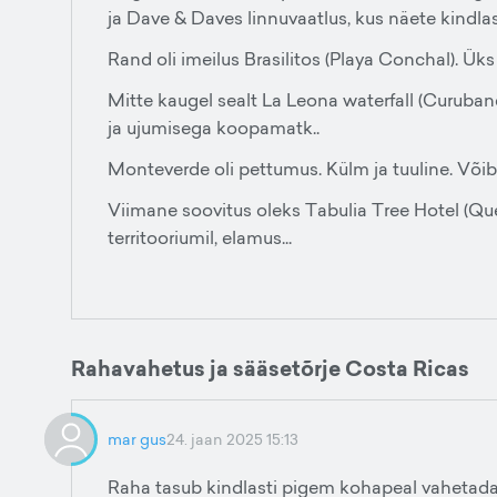
ja Dave & Daves linnuvaatlus, kus näete kindlas
Rand oli imeilus Brasilitos (Playa Conchal). Ü
Mitte kaugel sealt La Leona waterfall (Curuban
ja ujumisega koopamatk..
Monteverde oli pettumus. Külm ja tuuline. Võib 
Viimane soovitus oleks Tabulia Tree Hotel (Que
territooriumil, elamus...
Rahavahetus ja sääsetõrje Costa Ricas
mar gus
24. jaan 2025 15:13
Raha tasub kindlasti pigem kohapeal vahetada. 