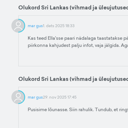
Olukord Sri Lankas (vihmad ja üleujutuse
mar gus
1. dets 2025 18:33
Kas teed Ella'sse paari nädalaga taastatakse pär
piirkonna kahjudest palju infot, vaja jälgida. Ag
Olukord Sri Lankas (vihmad ja üleujutuse
mar gus
29. nov 2025 17:45
Pusisime lõunasse. Siin rahulik. Tundub, et ringt