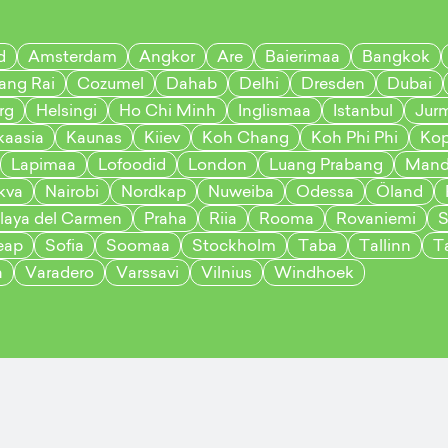
d
Amsterdam
Angkor
Are
Baierimaa
Bangkok
ang Rai
Cozumel
Dahab
Delhi
Dresden
Dubai
rg
Helsingi
Ho Chi Minh
Inglismaa
Istanbul
Jur
kaasia
Kaunas
Kiiev
Koh Chang
Koh Phi Phi
Ko
Lapimaa
Lofoodid
London
Luang Prabang
Mand
kva
Nairobi
Nordkap
Nuweiba
Odessa
Öland
laya del Carmen
Praha
Riia
Rooma
Rovaniemi
S
eap
Sofia
Soomaa
Stockholm
Taba
Tallinn
T
a
Varadero
Varssavi
Vilnius
Windhoek