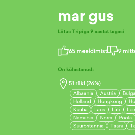
mar gus
Liitus Tripiga
9 aastat tagasi
65
meeldimist
9
mitt
On külastanud:
51
riiki (
26
%)
Albaania
Austria
Bulga
Holland
Hongkong
Ho
Kuuba
Laos
Läti
Le
Namiibia
Norra
Poola
Suurbritannia
Taani
Ta