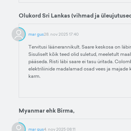
Olukord Sri Lankas (vihmad ja üleujutuse
mar gus
28. nov 2025 17:40
Tervitusi läänerannikult. Saare keskosa on läbima
Sisuliselt kõik teed olid suletud, meeletult maa
pääseda. Risti läbi saare ei tasu üritada. Co
elektriliinide madalamad osad vees ja majade k
karm.
Myanmar ehk Birma,
mar gus
4. nov 2025 08:11