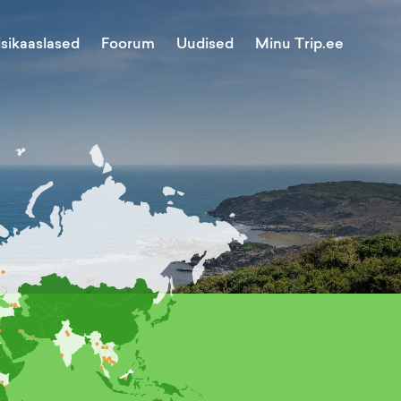
Minu Trip.ee
isikaaslased
Foorum
Uudised