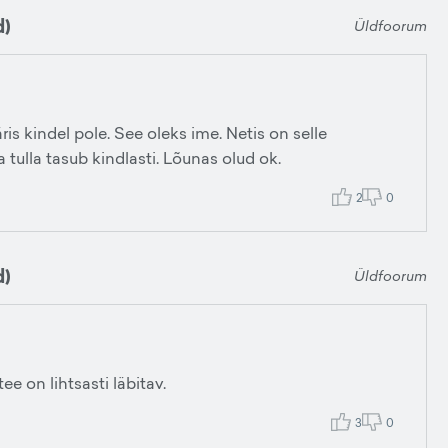
d)
Üldfoorum
is kindel pole. See oleks ime. Netis on selle
a tulla tasub kindlasti. Lõunas olud ok.
2
0
d)
Üldfoorum
ee on lihtsasti läbitav.
3
0