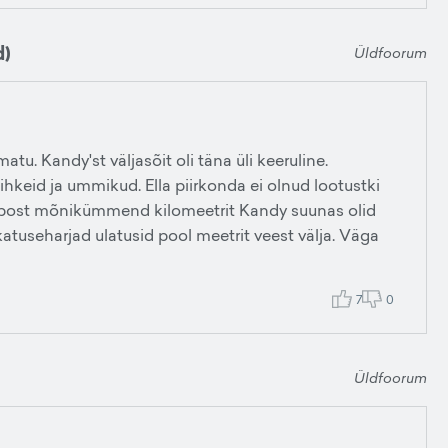
d)
Üldfoorum
tu. Kandy'st väljasõit oli täna üli keeruline.
lihkeid ja ummikud. Ella piirkonda ei olnud lootustki
lombost mõnikümmend kilomeetrit Kandy suunas olid
atuseharjad ulatusid pool meetrit veest välja. Väga
7
0
Üldfoorum