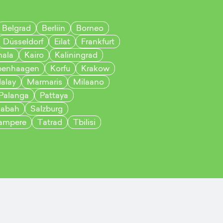
Belgrad
Berliin
Borneo
Düsseldorf
Eilat
Frankfurt
mala
Kairo
Kaliningrad
penhaagen
Korfu
Krakow
alay
Marmaris
Milaano
Palanga
Pattaya
abah
Salzburg
ampere
Tatrad
Tbilisi