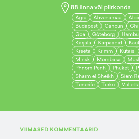
88
linna või piirkonda
Agra
Ahvenamaa
Alpi
Budapest
Cancun
Chi
Goa
Göteborg
Hambu
Karjala
Karpaadid
Kau
Kreeta
Krimm
Kutaisi
Minsk
Mombasa
Mos
Phnom Penh
Phuket
P
Sharm el Sheikh
Siem R
Tenerife
Turku
Vallett
VIIMASED KOMMENTAARID