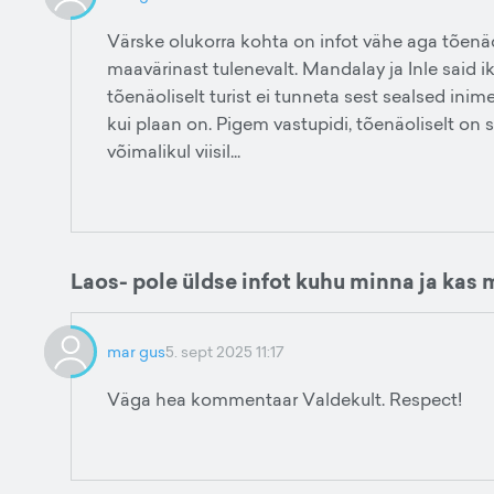
Värske olukorra kohta on infot vähe aga tõenä
maavärinast tulenevalt. Mandalay ja Inle said 
tõenäoliselt turist ei tunneta sest sealsed inim
kui plaan on. Pigem vastupidi, tõenäoliselt on 
võimalikul viisil...
Laos- pole üldse infot kuhu minna ja kas
mar gus
5. sept 2025 11:17
Väga hea kommentaar Valdekult. Respect!