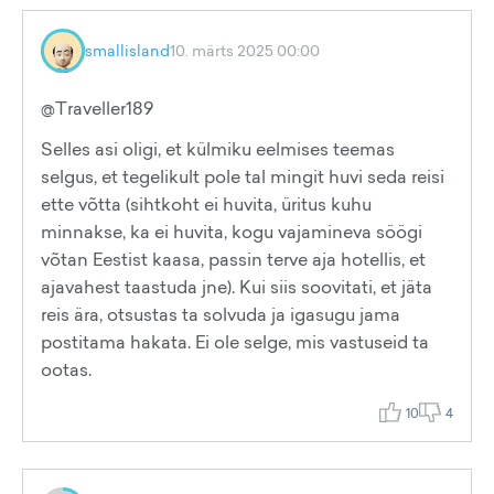
smallisland
10. märts 2025 00:00
@Traveller189
Selles asi oligi, et külmiku eelmises teemas
selgus, et tegelikult pole tal mingit huvi seda reisi
ette võtta (sihtkoht ei huvita, üritus kuhu
minnakse, ka ei huvita, kogu vajamineva söögi
võtan Eestist kaasa, passin terve aja hotellis, et
ajavahest taastuda jne). Kui siis soovitati, et jäta
reis ära, otsustas ta solvuda ja igasugu jama
postitama hakata. Ei ole selge, mis vastuseid ta
ootas.
10
4