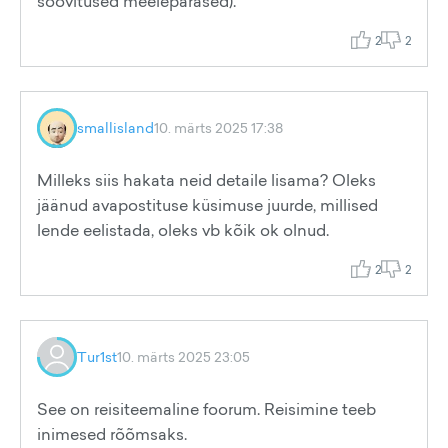
soovitused meelepärased).
2
2
smallisland
10. märts 2025 17:38
Milleks siis hakata neid detaile lisama? Oleks
jäänud avapostituse küsimuse juurde, millised
lende eelistada, oleks vb kõik ok olnud.
2
2
Tur1st
10. märts 2025 23:05
See on reisiteemaline foorum. Reisimine teeb
inimesed rõõmsaks.