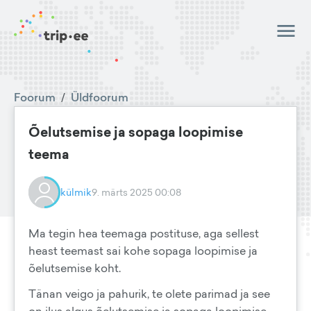
Foorum
/
Üldfoorum
Õelutsemise ja sopaga loopimise
teema
külmik
9. märts 2025 00:08
Ma tegin hea teemaga postituse, aga sellest
heast teemast sai kohe sopaga loopimise ja
õelutsemise koht.
Tänan veigo ja pahurik, te olete parimad ja see