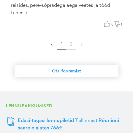
reisides, pere-sõpradega aega veetes ja tööd
tehes :)
0
1
‹
›
1
2
Otsi foorumist
LENNUPAKKUMISED
Edasi-tagasi lennupiletid Tallinnast Réunioni
saarele alates 766€