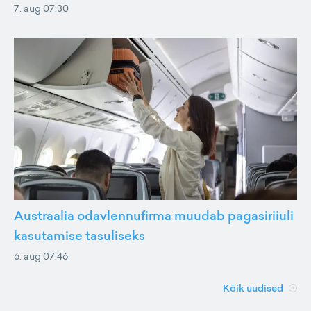
7. aug 07:30
Austraalia odavlennufirma muudab pagasiriiuli
kasutamise tasuliseks
6. aug 07:46
Kõik uudised