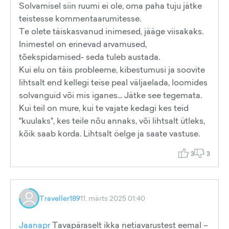
Solvamisel siin ruumi ei ole, oma paha tuju jätke
teistesse kommentaarumitesse.
Te olete täiskasvanud inimesed, jääge viisakaks.
Inimestel on erinevad arvamused,
tõekspidamised- seda tuleb austada.
Kui elu on täis probleeme, kibestumusi ja soovite
lihtsalt end kellegi teise peal väljaelada, loomides
solvanguid või mis iganes... Jätke see tegemata.
Kui teil on mure, kui te vajate kedagi kes teid
"kuulaks", kes teile nõu annaks, või lihtsalt ütleks,
kõik saab korda. Lihtsalt öelge ja saate vastuse.
3
3
Traveller189
11. märts 2025 01:40
Jaanapr
Tavapäraselt ikka netiavarustest eemal –