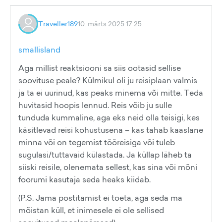
Traveller189
10. märts 2025 17:25
smallisland
Aga millist reaktsiooni sa siis ootasid sellise
soovituse peale? Külmikul oli ju reisiplaan valmis
ja ta ei uurinud, kas peaks minema või mitte. Teda
huvitasid hoopis lennud. Reis võib ju sulle
tunduda kummaline, aga eks neid olla teisigi, kes
käsitlevad reisi kohustusena – kas tahab kaaslane
minna või on tegemist tööreisiga või tuleb
sugulasi/tuttavaid külastada. Ja küllap läheb ta
siiski reisile, olenemata sellest, kas sina või mõni
foorumi kasutaja seda heaks kiidab.
(P.S. Jama postitamist ei toeta, aga seda ma
mõistan küll, et inimesele ei ole sellised