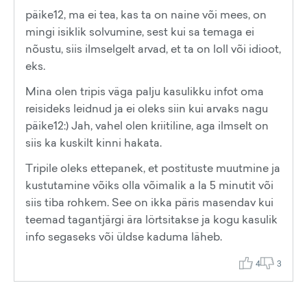
päike12, ma ei tea, kas ta on naine või mees, on
mingi isiklik solvumine, sest kui sa temaga ei
nõustu, siis ilmselgelt arvad, et ta on loll või idioot,
eks.
Mina olen tripis väga palju kasulikku infot oma
reisideks leidnud ja ei oleks siin kui arvaks nagu
päike12:) Jah, vahel olen kriitiline, aga ilmselt on
siis ka kuskilt kinni hakata.
Tripile oleks ettepanek, et postituste muutmine ja
kustutamine võiks olla võimalik a la 5 minutit või
siis tiba rohkem. See on ikka päris masendav kui
teemad tagantjärgi ära lörtsitakse ja kogu kasulik
info segaseks või üldse kaduma läheb.
4
3