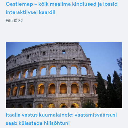
Castlemap – kõik maailma kindlused ja lossid
interaktiivsel kaardil
Eile 10:32
Itaalia vastus kuumalainele: vaatamisväärsusi
saab külastada hilisõhtuni