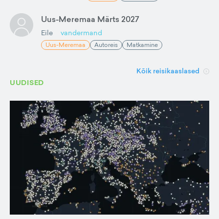
Uus-Meremaa Märts 2027
Eile
vandermand
Uus-Meremaa
Autoreis
Matkamine
Kõik reisikaaslased
UUDISED