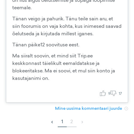
on ilus algus õelutsemise ja sopaga loopimise
teemale.
Tänan veigo ja pahurik. Tänu teile sain aru, et
siin foorumis on vaja kohta, kus inimesed saavad
õelutseda ja kirjutada millest iganes.
Tänan päike12 soovituse eest.
Ma siiralt soovin, et mind siit Trip.ee
keskkonnast täielikult eemaldatakse ja
blokeeritakse. Ma ei soovi, et mul siin konto ja
kasutajanimi on.
9
17
Mine uusima kommentaari juurde
‹
›
1
2