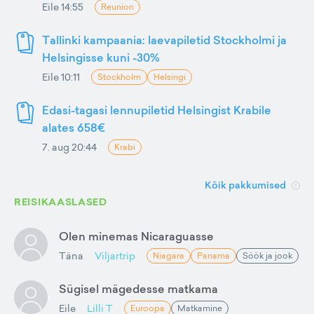
Eile 14:55
Reunion
Tallinki kampaania: laevapiletid Stockholmi ja
Helsingisse kuni -30%
Eile 10:11
Stockholm
Helsingi
Edasi-tagasi lennupiletid Helsingist Krabile
alates 658€
7. aug 20:44
Krabi
Kõik pakkumised
REISIKAASLASED
Olen minemas Nicaraguasse
Täna
Viljartrip
Niagara
Panama
Söök ja jook
Sügisel mägedesse matkama
Eile
Lilli T
Euroopa
Matkamine