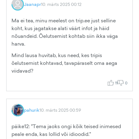
Jaanapr
10. märts 2025 00:12
Ma ei tea, minu meelest on trip.ee just selline
koht, kus jagatakse alati väärt infot ja häid
nõuandeid. Õelutsemist kohtab siin ikka väga
harva.
Mind lausa huvitab, kus need, kes tripis
õelutsemist kohtavad, tavapäraselt oma aega
viidavad?
11
0
pahurik
10. märts 2025 00:59
päike12: "Tema jaoks ongi kõik teised inimesed
peale enda, kas lollid või idioodid."