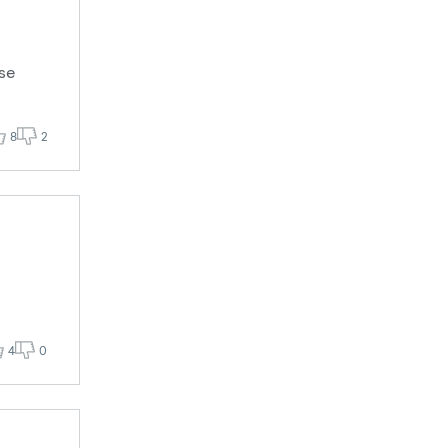
se
8
2
4
0