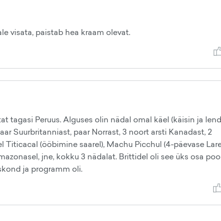
ale visata, paistab hea kraam olevat.
t tagasi Peruus. Alguses olin nädal omal käel (käisin ja len
paar Suurbritanniast, paar Norrast, 3 noort arsti Kanadast, 2
l Titicacal (ööbimine saarel), Machu Picchul (4-päevase Lare
onasel, jne, kokku 3 nädalat. Brittidel oli see üks osa poo
tskond ja programm oli.