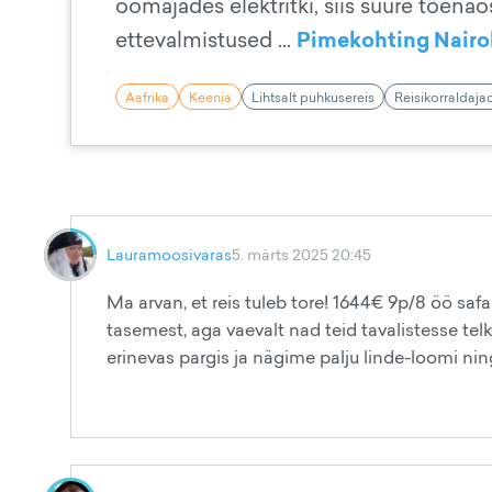
öömajades elektritki, siis suure tõenäos
Pimekohting Nairo
ettevalmistused ...
Aafrika
Keenia
Lihtsalt puhkusereis
Reisikorraldaja
Lauramoosivaras
5. märts 2025 20:45
Ma arvan, et reis tuleb tore! 1644€ 9p/8 öö sa
tasemest, aga vaevalt nad teid tavalistesse tel
erinevas pargis ja nägime palju linde-loomi ning