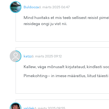
Buldooza
6. märts 2025 06:47
Mind huvitaks et mis teeb sellisest reisist pi
reisidega ongi ju vist nii.
katzz
6. märts 2025 09:12
Kallew, väga mõnusalt kirjutataud, kindlasti soo
Pimekohting-- in imese määratlus, liitud täiesti
valdek
6. märts 2025 09:55