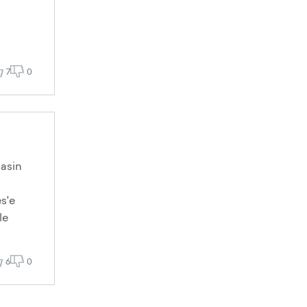
7
0
dasin
s'e
le
6
0