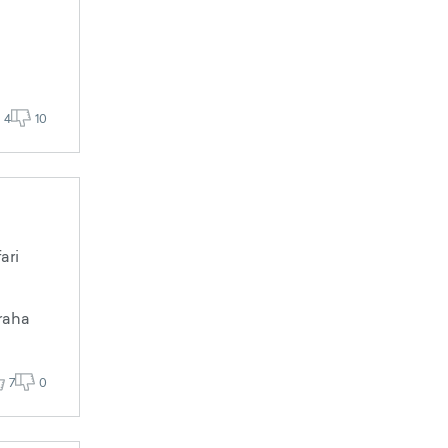
4
10
ari
 raha
7
0