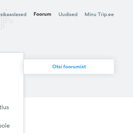
Foorum
Minu Trip.ee
isikaaslased
Uudised
Otsi foorumist
tlus
pole