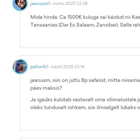
jaanusm
5. märts 2025 22:28
Mida hinda. Ca 1500€ kuluga sai käidud nii Kee
Tansaanias (Dar Es Salaam, Zansibar). Selle rah
pahurik
5. märts 2025 23:14
jaanusm, siin on juttu 8p safarist, mitte niisama
päev maksis?
Ja igaüks kulutab vastavalt oma võimalustele ja
oleks tunduvalt rohkem, siis ilmselgelt lubaks