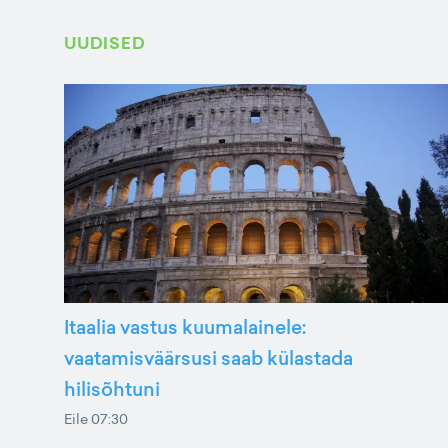
UUDISED
Itaalia vastus kuumalainele:
vaatamisväärsusi saab külastada
hilisõhtuni
Eile 07:30