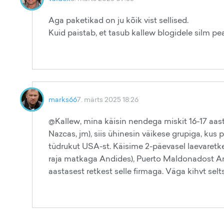
Aga paketikad on ju kõik vist sellised.
Kuid paistab, et tasub kallew blogidele silm pe
marks66
7. märts 2025 18:26
@Kallew, mina käisin nendega miskit 16-17 aasta
Nazcas, jm), siis ühinesin väikese grupiga, kus 
tüdrukut USA-st. Käisime 2-päevasel laevaretke
raja matkaga Andides), Puerto Maldonadost Amaz
aastasest retkest selle firmaga. Väga kihvt sel