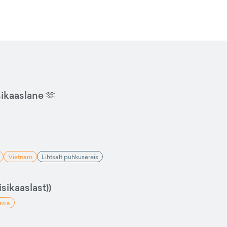
sikaaslane 🫶
Vietnam
Lihtsalt puhkusereis
sikaaslast))
asia