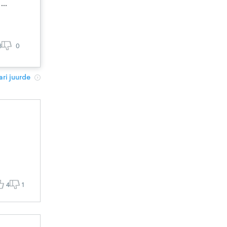
..
8
0
ri juurde
4
1