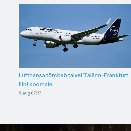
Lufthansa tõmbab talvel Tallinn-Frankfurt
liini koomale
5. aug 07:37