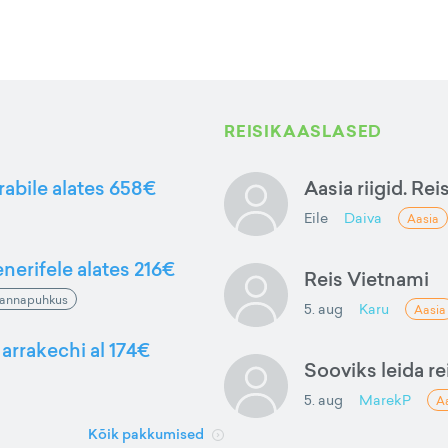
REISIKAASLASED
rabile alates 658€
Aasia riigid. Rei
Eile
Daiva
Aasia
nerifele alates 216€
Reis Vietnami
annapuhkus
5. aug
Karu
Aasia
arrakechi al 174€
Sooviks leida rei
5. aug
MarekP
A
Kõik pakkumised