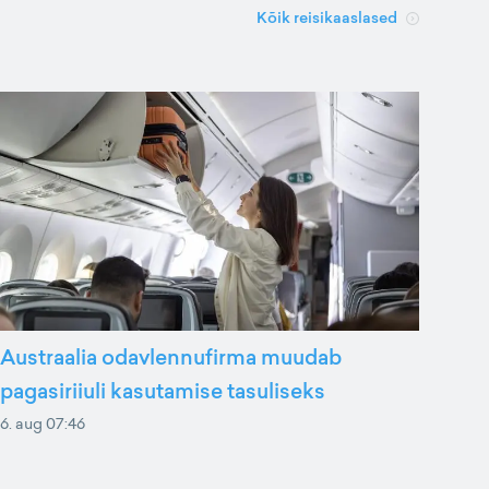
Kõik reisikaaslased
Austraalia odavlennufirma muudab
pagasiriiuli kasutamise tasuliseks
6. aug 07:46