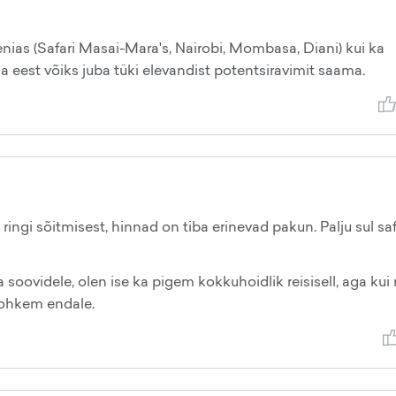
nias (Safari Masai-Mara's, Nairobi, Mombasa, Diani) kui ka
a eest võiks juba tüki elevandist potentsiravimit saama.
 ringi sõitmisest, hinnad on tiba erinevad pakun. Palju sul saf
 soovidele, olen ise ka pigem kokkuhoidlik reisisell, aga kui
 rohkem endale.