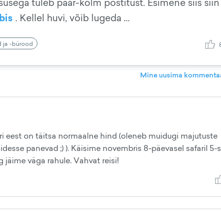
usega tuleb paar-kolm postitust. Esimene siis siin .
bis
. Kellel huvi, võib lugeda ...
d ja -bürood
Mine uusima kommentaa
fari eest on täitsa normaalne hind (oleneb muidugi majutuste
kidesse panevad ;) ). Käisime novembris 8-päevasel safaril 5-s
 jäime väga rahule. Vahvat reisi!