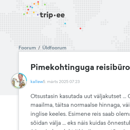
Foorum
/
Üldfoorum
Pimekohtinguga reisibür
kallew
5. märts 2025 07:23
Otsustasin kasutada uut väljakutset ...
maailma, täitsa normaalse hinnaga, väi
inglise keeles. Esimene reis saab olem
sõidan välja ... eks näis kuidas õnnestu