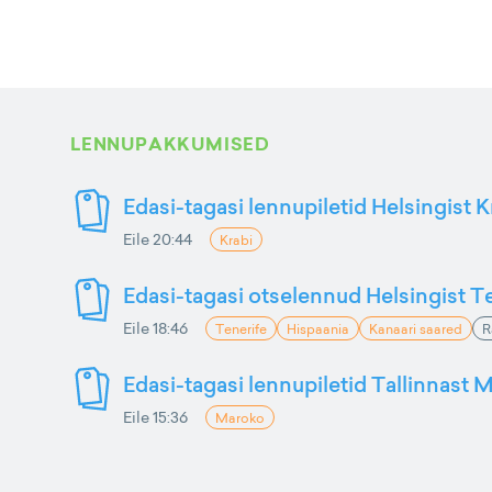
LENNUPAKKUMISED
Edasi-tagasi lennupiletid Helsingist K
Eile 20:44
Krabi
Edasi-tagasi otselennud Helsingist Te
Eile 18:46
Tenerife
Hispaania
Kanaari saared
R
Edasi-tagasi lennupiletid Tallinnast M
Eile 15:36
Maroko