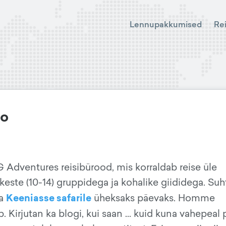
Lennupakkumised
Re
oo
 G Adventures reisibürood, mis korraldab reise üle
keste (10-14) gruppidega ja kohalike giididega. Suh
Keeniasse safarile
a
üheksaks päevaks. Homme
b. Kirjutan ka blogi, kui saan ... kuid kuna vahepeal 