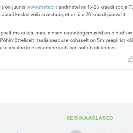
nis on juunis
www.meteo.it
andmetel nii 15-25 kraadi sooja (15
uuni keskel võib arvestada, et on üle 20 kraadi päeval :)
äpselt ma ei tea, minu ainsad rannakogemused on olnud siis,
. Põhimõtteliselt Itaalia seaduse kohaselt on 5m veepiirist kõi
guse reaalne kehtestamine käib, see sõltub olukorrast.
REISIKAASLASED