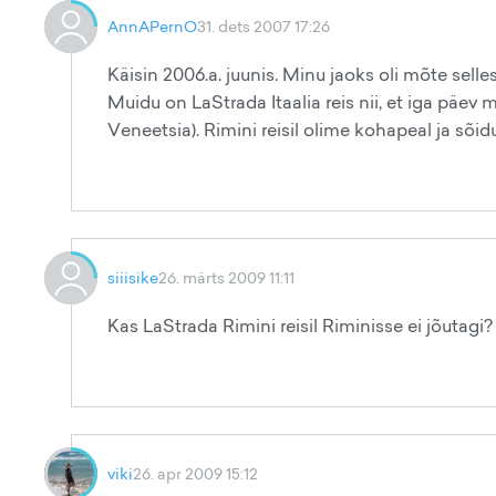
AnnAPernO
31. dets 2007 17:26
Käisin 2006.a. juunis. Minu jaoks oli mõte selles
Muidu on LaStrada Itaalia reis nii, et iga päev 
Veneetsia). Rimini reisil olime kohapeal ja sõi
siiisike
26. märts 2009 11:11
Kas LaStrada Rimini reisil Riminisse ei jõutagi
viki
26. apr 2009 15:12