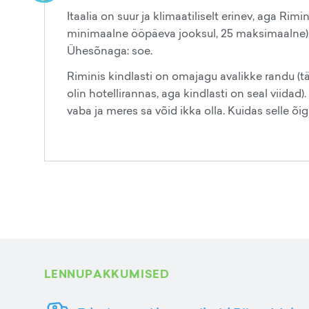
Itaalia on suur ja klimaatiliselt erinev, aga Rimi
minimaalne ööpäeva jooksul, 25 maksimaalne). J
Ühesõnaga: soe.
Riminis kindlasti on omajagu avalikke randu (t
olin hotellirannas, aga kindlasti on seal viidad)
vaba ja meres sa võid ikka olla. Kuidas selle õi
LENNUPAKKUMISED