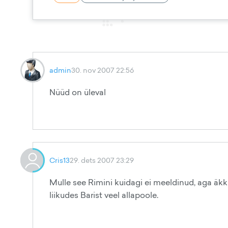
admin
30. nov 2007 22:56
Nüüd on üleval
Cris13
29. dets 2007 23:29
Mulle see Rimini kuidagi ei meeldinud, aga äk
liikudes Barist veel allapoole.