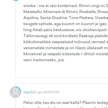
siiisike - ma ei väsi kordamast, Rimini ongi nii
Marebello, Miramare di Rimini, Rivabella, Rivaz
Aquilina, Santa Giustina, Torre Pedrera, Viserba
kaugele sattuda, aga kuurort on kuurort ja ig
hing ihkab päris keskusesse, siis ühistransport o
Tallinnassegi, et sind kindlasti Raekoja platsi
kõikvõimalikke veepealseid mõnusid, rannast saa
vanematele inimestele ja on tõesti üllatavalt m
Miniaturat ja veepaki külastada + õhtuti möö
veini maitsmiseks.. jne.
mari1
28. apr 2009 11:03
Palun ütle, kas elu on seal kallis? Plaanin last