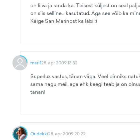
on liiva ja randa ka. Teisest küljest on seal pa
on siis selline... kasutatud. Aga see võib ka mi
Käige San Marinost ka läbi :)
mari1
28. apr 2009 13:32
Superlux vastus, tänan väga. Veel pinniks natuk
sama nagu meil, aga ehk keegi teab ja on olnud 
tänan!
Oudekki
28. apr 2009 20:22