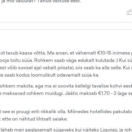
ja mis valuutat? Tänud vastuse eest.
osid tasub kaasa võtta. Ma arvan, et vähemalt €10-15 inimese
 sooja toitu süüa. Rohkem saab väga edukalt kulutada :) Kui s
 võib suvisel ajal vabalt piisata), siis saab ka alla selle. Kui
eale saab kodus loomulikult odavamalt süüa ka.
ohkem maksta, aga ma ei soovita kellelgi tavalise kohvi eest
e maksavad rohkem muidugi. Jäätis maksab €1.70 - 2 (aga s
ee ei pruugi eriti rikkalik olla. Mõnedes hotellides pakutaks
t ette on nähtud lihtsalt saiake.
al läheb meri aeglasemalt sügavaks kui näiteks Ligurias, ja r