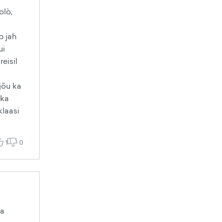
olò,
b jah
ui
eisil
jõu ka
 ka
laasi
1
0
ha