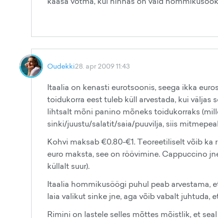
kaasa võtma, kui hinnas on vaid hommikusöök 
Oudekki
28. apr 2009 11:43
Itaalia on kenasti eurotsoonis, seega ikka eur
toidukorra eest tuleb küll arvestada, kui väljas
lihtsalt mõni panino mõneks toidukorraks (millest
sinki/juustu/salatit/saia/puuvilja, siis mitmep
Kohvi maksab €0.80-€1. Teoreetiliselt võib ka r
euro maksta, see on röövimine. Cappuccino jn
küllalt suur).
Itaalia hommikusöögi puhul peab arvestama, et s
laia valikut sinke jne, aga võib vabalt juhtuda, e
Rimini on lastele selles mõttes mõistlik, et se