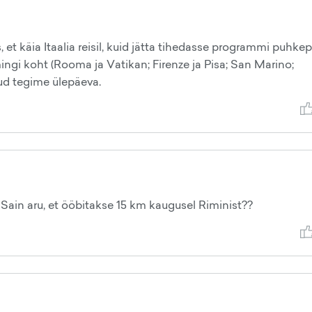
, et käia Itaalia reisil, kuid jätta tihedasse programmi puhke
mingi koht (Rooma ja Vatikan; Firenze ja Pisa; San Marino;
dud tegime ülepäeva.
? Sain aru, et ööbitakse 15 km kaugusel Riminist??