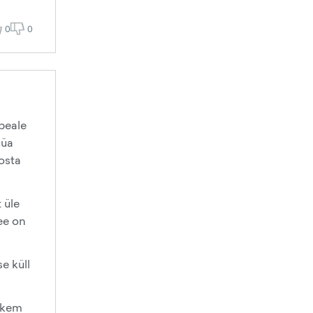
0
0
 peale
üüa
 osta
 üle
ee on
e küll
ohkem