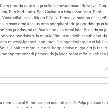
 20 km mööda rannikut ja sellel erinevad osad (Bellariva, Corp
zurra, San Fortunato, San Giuliano a Mare, San Vito, Santa
, Viserbella) - see kõik on RIMINI. Rimini vanalinna osast või
as selle osas oma keskus oma söögikohtade ja poodidega ja k
n hea ja odav, nii et jõuab sinna ka omal käel. Ei eelda sa ju r
le ööbima pandaks :) Ja minule Rimini meeldib, tasub nautida
b nt vesijalgratast laenutada (sellega tiirutamine ei käi üle
õnus ja näitab merd ja randa hoopis teise nurga alt) ja tasub
da rannapromenaadi patseerida ja leida mõni mõnus kohake k
ega minna suvel Riminisse (on see mõistlik?). Palju peaksin ra