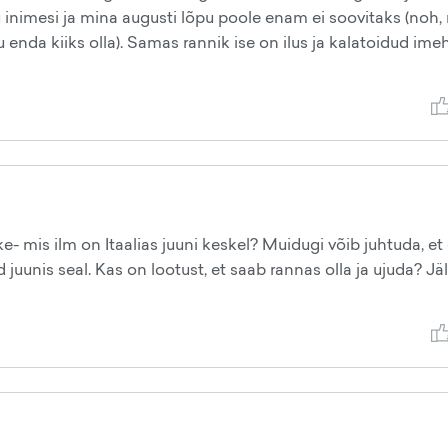
lju inimesi ja mina augusti lõpu poole enam ei soovitaks (noh,
nu enda kiiks olla). Samas rannik ise on ilus ja kalatoidud ime
e- mis ilm on Itaalias juuni keskel? Muidugi võib juhtuda, et
juunis seal. Kas on lootust, et saab rannas olla ja ujuda? Jäl