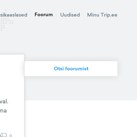
Foorum
Minu Trip.ee
isikaaslased
Uudised
Otsi foorumist
val.
rma
0
0