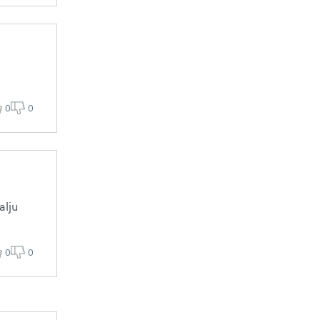
0
0
alju
0
0