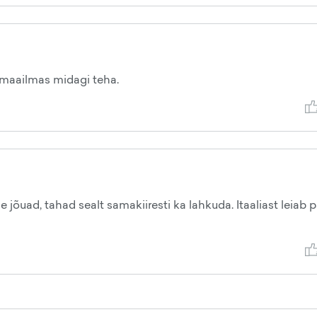
omaailmas midagi teha.
e jõuad, tahad sealt samakiiresti ka lahkuda. Itaaliast leiab p