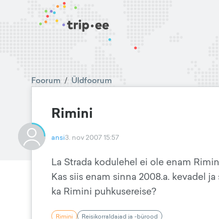
Foorum
/
Üldfoorum
Rimini
ansi
3. nov 2007 15:57
La Strada kodulehel ei ole enam Rimini 
Kas siis enam sinna 2008.a. kevadel ja
ka Rimini puhkusereise?
Rimini
Reisikorraldajad ja -bürood