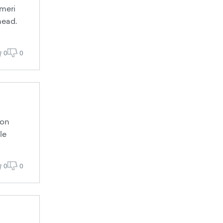
 meri
head.
0
0
 on
le
0
0