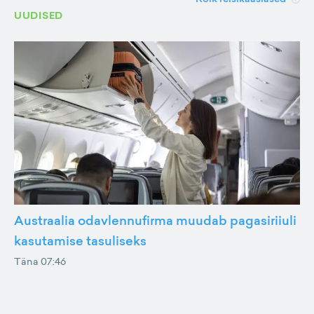
UUDISED
Austraalia odavlennufirma muudab pagasiriiuli
kasutamise tasuliseks
Täna 07:46