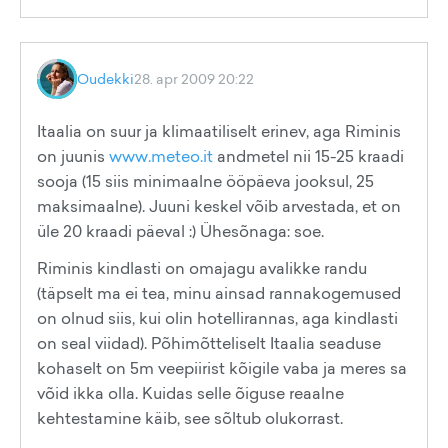
Oudekki
28. apr 2009 20:22
Itaalia on suur ja klimaatiliselt erinev, aga Riminis
on juunis
www.meteo.it
andmetel nii 15-25 kraadi
sooja (15 siis minimaalne ööpäeva jooksul, 25
maksimaalne). Juuni keskel võib arvestada, et on
üle 20 kraadi päeval :) Ühesõnaga: soe.
Riminis kindlasti on omajagu avalikke randu
(täpselt ma ei tea, minu ainsad rannakogemused
on olnud siis, kui olin hotellirannas, aga kindlasti
on seal viidad). Põhimõtteliselt Itaalia seaduse
kohaselt on 5m veepiirist kõigile vaba ja meres sa
võid ikka olla. Kuidas selle õiguse reaalne
kehtestamine käib, see sõltub olukorrast.