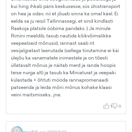
kui hing ihkab päris keskusesse, siis ühistransport
on hea ja odav, nii et jõuab sinna ka omal käel. Ei
eelda sa ju reisil Tallinnassegi, et sind kindlasti
Raekoja platsile ööbima pandaks :) Ja minule
Rimini meeldib, tasub nautida kõikvõimalikke
veepealseid mõnusid, rannast saab nt
vesijalgratast laenutada (sellega tiirutamine ei käi
ülejõu ka vanematele inimestele ja on tõesti
üllatavalt mõnus ja näitab merd ja randa hoopis
teise nurga alt) ja tasub ka Miniaturat ja veepaki
külastada + õhtuti mööda rannapromenaadi
patseerida ja leida mõni mõnus kohake klaasi
veini maitsmiseks.. jne.
1
0
mari1
28. apr 2009 11:03