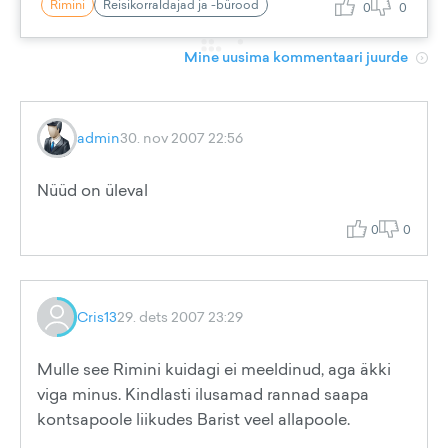
Rimini
Reisikorraldajad ja -bürood
0
0
Mine uusima kommentaari juurde
admin
30. nov 2007 22:56
Nüüd on üleval
0
0
Cris13
29. dets 2007 23:29
Mulle see Rimini kuidagi ei meeldinud, aga äkki
viga minus. Kindlasti ilusamad rannad saapa
kontsapoole liikudes Barist veel allapoole.