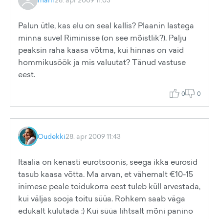
Palun ütle, kas elu on seal kallis? Plaanin lastega
minna suvel Riminisse (on see mõistlik?). Palju
peaksin raha kaasa võtma, kui hinnas on vaid
hommikusöök ja mis valuutat? Tänud vastuse
eest.
0
0
Oudekki
28. apr 2009 11:43
Itaalia on kenasti eurotsoonis, seega ikka eurosid
tasub kaasa võtta. Ma arvan, et vähemalt €10-15
inimese peale toidukorra eest tuleb küll arvestada,
kui väljas sooja toitu süüa. Rohkem saab väga
edukalt kulutada :) Kui süüa lihtsalt mõni panino