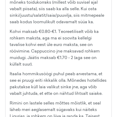
mõneks toidukorraks (millest võib suvisel ajal
vabalt piisata), siis saab ka alla selle. Kui osta
sinki/juustu/salatit/saia/puuvilja, siis mitmepeale
saab kodus loomulikult odavamalt süüa ka.
Kohvi maksab €0.80-€1. Teoreetiliselt võib ka
rohkem maksta, aga ma ei soovita kellelgi
tavalise kohvi eest üle euro maksta, see on
röövimine. Cappuccino jne maksavad rohkem
muidugi. Jäätis maksab €1.70 - 2 (aga see on
küllalt suur).
Itaalia hommikusöögi puhul peab arvestama, et
see ei pruugi eriti rikkalik olla. Mõnedes hotellides
pakutakse küll laia valikut sinke jne, aga võib
vabalt juhtuda, et ette on nähtud lihtsalt saiake.
Rimini on lastele selles mõttes mõistlik, et seal
läheb meri aeglasemalt sügavaks kui näiteks
Ligurias, ja rohkem on liiva ja randa ka. Teisest