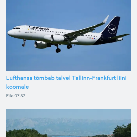
Lufthansa tõmbab talvel Tallinn-Frankfurt liini
koomale
Eile 07:37