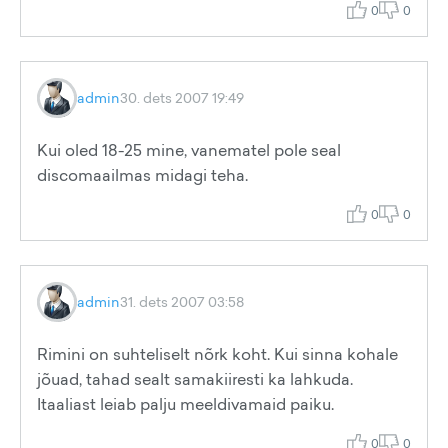
0
0
admin
30. dets 2007 19:49
Kui oled 18-25 mine, vanematel pole seal
discomaailmas midagi teha.
0
0
admin
31. dets 2007 03:58
Rimini on suhteliselt nõrk koht. Kui sinna kohale
jõuad, tahad sealt samakiiresti ka lahkuda.
Itaaliast leiab palju meeldivamaid paiku.
0
0