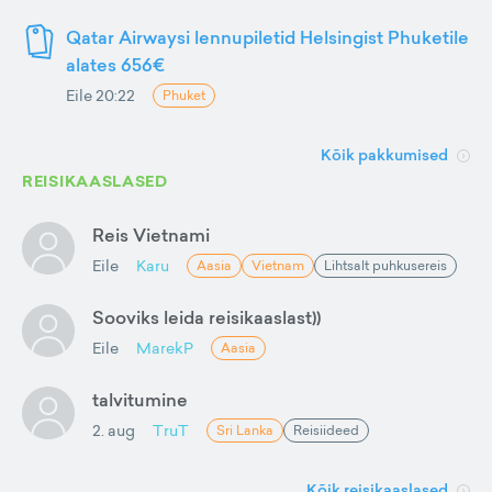
Qatar Airwaysi lennupiletid Helsingist Phuketile
alates 656€
Eile 20:22
Phuket
Kõik pakkumised
REISIKAASLASED
Reis Vietnami
Eile
Karu
Aasia
Vietnam
Lihtsalt puhkusereis
Sooviks leida reisikaaslast))
Eile
MarekP
Aasia
talvitumine
2. aug
TruT
Sri Lanka
Reisiideed
Kõik reisikaaslased