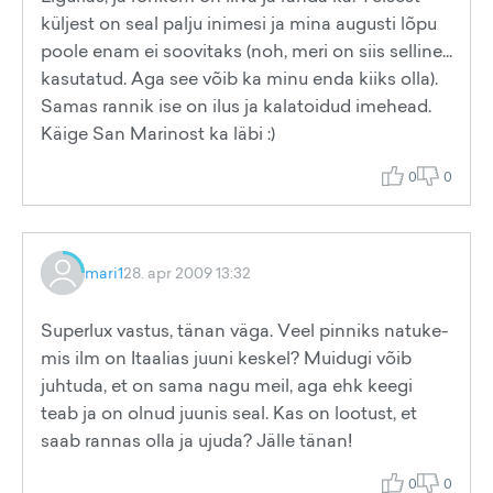
küljest on seal palju inimesi ja mina augusti lõpu
poole enam ei soovitaks (noh, meri on siis selline...
kasutatud. Aga see võib ka minu enda kiiks olla).
Samas rannik ise on ilus ja kalatoidud imehead.
Käige San Marinost ka läbi :)
0
0
mari1
28. apr 2009 13:32
Superlux vastus, tänan väga. Veel pinniks natuke-
mis ilm on Itaalias juuni keskel? Muidugi võib
juhtuda, et on sama nagu meil, aga ehk keegi
teab ja on olnud juunis seal. Kas on lootust, et
saab rannas olla ja ujuda? Jälle tänan!
0
0