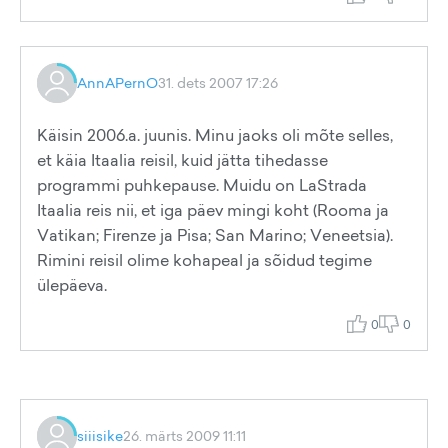
AnnAPernO
31. dets 2007 17:26
Käisin 2006.a. juunis. Minu jaoks oli mõte selles,
et käia Itaalia reisil, kuid jätta tihedasse
programmi puhkepause. Muidu on LaStrada
Itaalia reis nii, et iga päev mingi koht (Rooma ja
Vatikan; Firenze ja Pisa; San Marino; Veneetsia).
Rimini reisil olime kohapeal ja sõidud tegime
ülepäeva.
0
0
siiisike
26. märts 2009 11:11