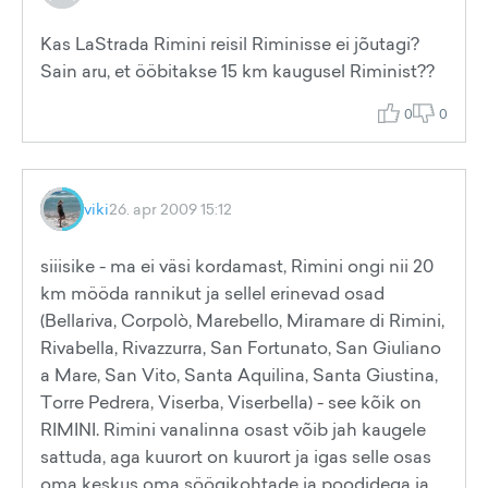
Kas LaStrada Rimini reisil Riminisse ei jõutagi?
Sain aru, et ööbitakse 15 km kaugusel Riminist??
0
0
viki
26. apr 2009 15:12
siiisike - ma ei väsi kordamast, Rimini ongi nii 20
km mööda rannikut ja sellel erinevad osad
(Bellariva, Corpolò, Marebello, Miramare di Rimini,
Rivabella, Rivazzurra, San Fortunato, San Giuliano
a Mare, San Vito, Santa Aquilina, Santa Giustina,
Torre Pedrera, Viserba, Viserbella) - see kõik on
RIMINI. Rimini vanalinna osast võib jah kaugele
sattuda, aga kuurort on kuurort ja igas selle osas
oma keskus oma söögikohtade ja poodidega ja