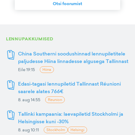
Otsi foorumist
LENNUPAKKUMISED
China Southerni soodushinnad lennupiletitele
paljudesse Hiina linnadesse algusega Tallinnast
Eile 19:15
Hiina
Edasi-tagasi lennupiletid Tallinnast Réunioni
saarele alates 766€
8. aug 14:55
Reunion
Tallinki kampaania: laevapiletid Stockholmi ja
Helsingisse kuni -30%
8. aug 10:11
Stockholm
Helsingi