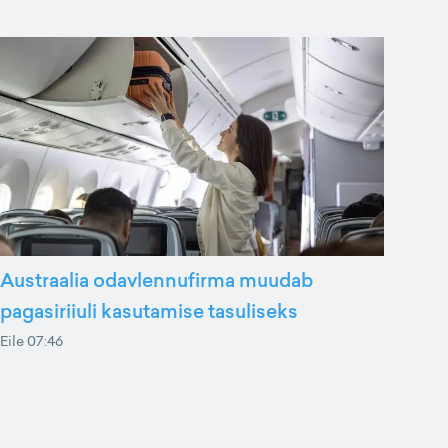
Austraalia odavlennufirma muudab
pagasiriiuli kasutamise tasuliseks
Eile 07:46