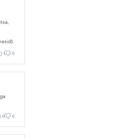
tsa,
asid).
1
0
ega
0
0