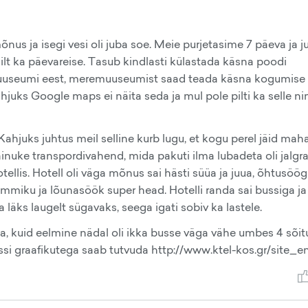
i mõnus ja isegi vesi oli juba soe. Meie purjetasime 7 päeva ja 
lt ka päevareise. Tasub kindlasti külastada käsna poodi
useumi eest, meremuuseumist saad teada käsna kogumise 
juks Google maps ei näita seda ja mul pole pilti ka selle ni
Kahjuks juhtus meil selline kurb lugu, et kogu perel jäid mah
inuke transpordivahend, mida pakuti ilma lubadeta oli jalgra
ellis. Hotell oli väga mõnus sai hästi süüa ja juua, õhtusöögi
hommiku ja lõunasöök super head. Hotelli randa sai bussiga ja 
 ja läks laugelt sügavaks, seega igati sobiv ka lastele.
da, kuid eelmine nädal oli ikka busse väga vähe umbes 4 sõit
ussi graafikutega saab tutvuda http://www.ktel-kos.gr/site_e