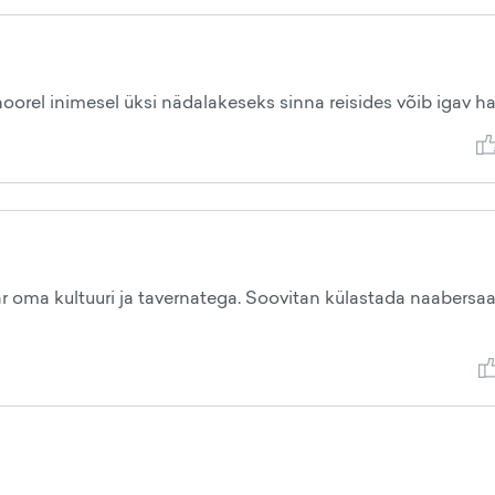
noorel inimesel üksi nädalakeseks sinna reisides võib igav h
r oma kultuuri ja tavernatega. Soovitan külastada naabersaar