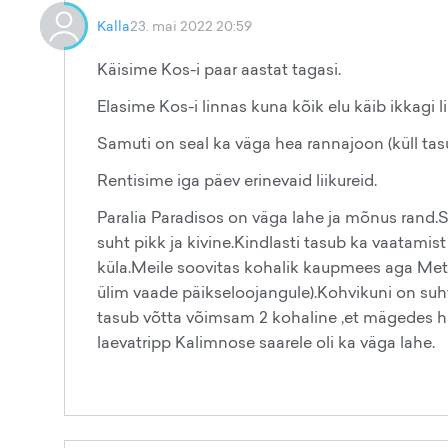
Kalla
23. mai 2022 20:59
Käisime Kos-i paar aastat tagasi.
Elasime Kos-i linnas kuna kõik elu käib ikkagi l
Samuti on seal ka väga hea rannajoon (küll tas
Rentisime iga päev erinevaid liikureid.
Paralia Paradisos on väga lahe ja mõnus rand.
suht pikk ja kivine.Kindlasti tasub ka vaatamis
küla.Meile soovitas kohalik kaupmees aga Meto
ülim vaade päikseloojangule).Kohvikuni on su
tasub võtta võimsam 2 kohaline ,et mägedes hä
laevatripp Kalimnose saarele oli ka väga lahe.