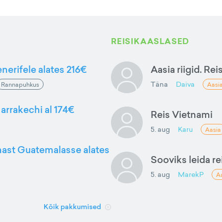
REISIKAASLASED
nerifele alates 216€
Aasia riigid. Rei
Täna
Daiva
Rannapuhkus
Aasi
arrakechi al 174€
Reis Vietnami
5. aug
Karu
Aasia
nnast Guatemalasse alates
Sooviks leida rei
5. aug
MarekP
A
Kõik pakkumised