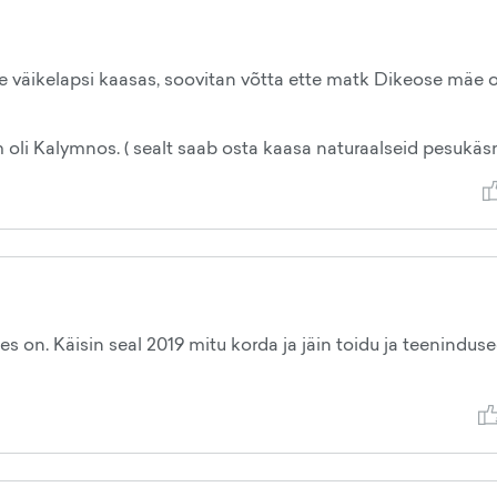
ole väikelapsi kaasas, soovitan võtta ette matk Dikeose mäe o
m oli Kalymnos. ( sealt saab osta kaasa naturaalseid pesukäsn
les on. Käisin seal 2019 mitu korda ja jäin toidu ja teenindus