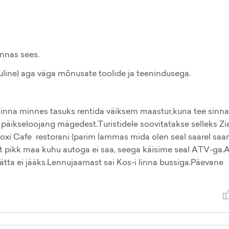
innas sees.
uline) aga väga mõnusate toolide ja teenindusega.
Sinna minnes tasuks rentida väiksem maastur,kuna tee sinn
t päikseloojang mägedest.Turistidele soovitatakse selleks Zi
xi Cafe restorani (parim lammas mida olen seal saarel saa
ht pikk maa kuhu autoga ei saa, seega käisime seal ATV-ga
tta ei jääks.Lennujaamast sai Kos-i linna bussiga.Päevane