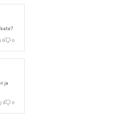
akata?
0
0
i ja
2
0