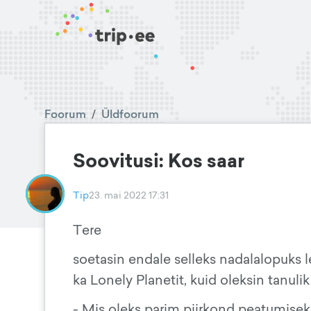
Foorum
/
Üldfoorum
Soovitusi: Kos saar
Tip
23. mai 2022 17:31
Tere
soetasin endale selleks nadalalopuks le
ka Lonely Planetit, kuid oleksin tanulik
- Mis oleks parim piirkond peatumiseks