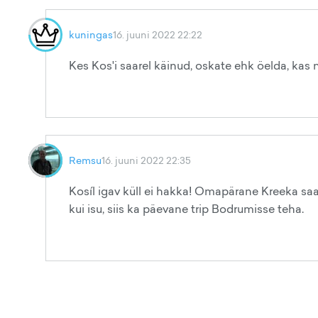
kuningas
16. juuni 2022 22:22
Kes Kos'i saarel käinud, oskate ehk öelda, kas 
Remsu
16. juuni 2022 22:35
Kosíl igav küll ei hakka! Omapärane Kreeka saa
kui isu, siis ka päevane trip Bodrumisse teha.