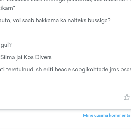
stikam"
k auto, voi saab hakkama ka naiteks bussiga?
ngul?
Silma jai Kos Divers
i teretulnud, sh eriti heade soogikohtade jms osas
Mine uusima kommentaa