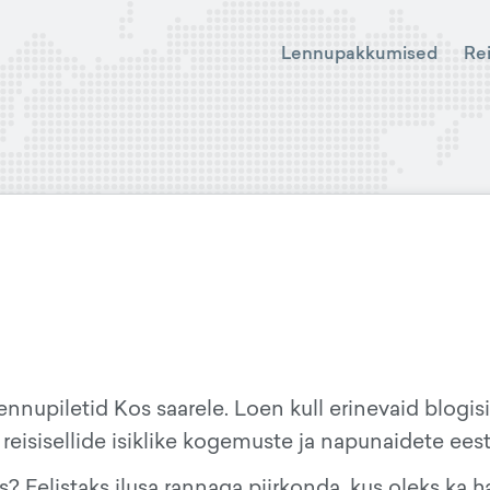
Lennupakkumised
Re
nnupiletid Kos saarele. Loen kull erinevaid blogisi
 reisisellide isiklike kogemuste ja napunaidete eest
? Eelistaks ilusa rannaga piirkonda, kus oleks ka h