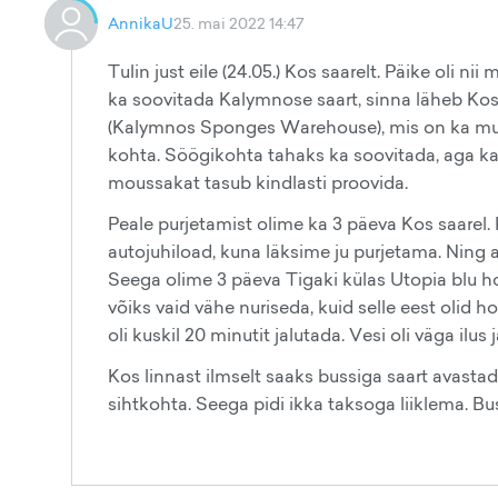
AnnikaU
25. mai 2022 14:47
Tulin just eile (24.05.) Kos saarelt. Päike oli ni
ka soovitada Kalymnose saart, sinna läheb Kosi
(Kalymnos Sponges Warehouse), mis on ka mu
kohta. Söögikohta tahaks ka soovitada, aga kah
moussakat tasub kindlasti proovida.
Peale purjetamist olime ka 3 päeva Kos saarel. 
autojuhiload, kuna läksime ju purjetama. Ning a
Seega olime 3 päeva Tigaki külas Utopia blu hot
võiks vaid vähe nuriseda, kuid selle eest olid 
oli kuskil 20 minutit jalutada. Vesi oli väga ilus
Kos linnast ilmselt saaks bussiga saart avasta
sihtkohta. Seega pidi ikka taksoga liiklema. B