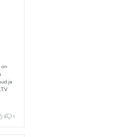
a on
a
nud ja
.ATV
3
1