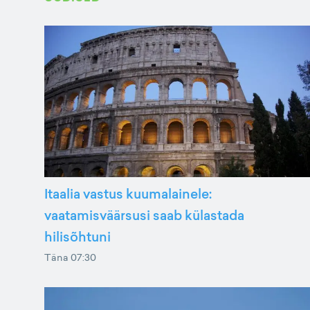
Itaalia vastus kuumalainele:
vaatamisväärsusi saab külastada
hilisõhtuni
Täna 07:30