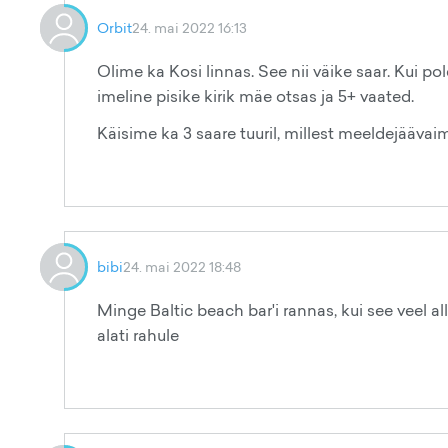
Orbit
24. mai 2022 16:13
Olime ka Kosi linnas. See nii väike saar. Kui p
imeline pisike kirik mäe otsas ja 5+ vaated.
Käisime ka 3 saare tuuril, millest meeldejäävai
bibi
24. mai 2022 18:48
Minge Baltic beach bar'i rannas, kui see veel al
alati rahule