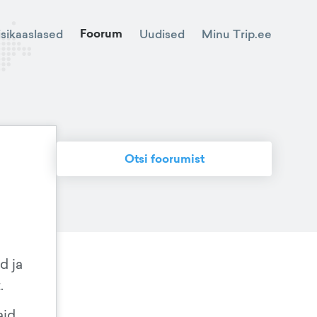
Foorum
Minu Trip.ee
isikaaslased
Uudised
Otsi foorumist
d ja
.
aid