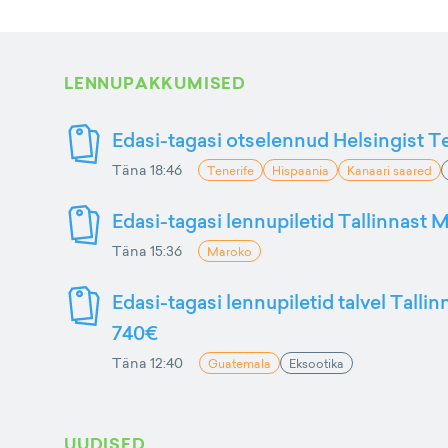
LENNUPAKKUMISED
Edasi-tagasi otselennud Helsingist Te
Täna 18:46
Tenerife
Hispaania
Kanaari saared
Edasi-tagasi lennupiletid Tallinnast M
Täna 15:36
Maroko
Edasi-tagasi lennupiletid talvel Talli
740€
Täna 12:40
Guatemala
Eksootika
UUDISED