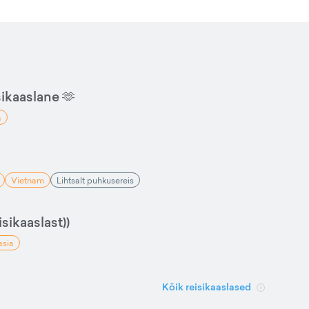
sikaaslane 🫶
a
Vietnam
Lihtsalt puhkusereis
sikaaslast))
asia
Kõik reisikaaslased