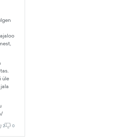
julgen
ajaloo
mest,
a
tas.
 üle
jala
u
n/
2
0