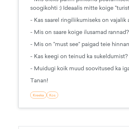
soogikohti :) Ideaalis mitte koige "turi
- Kas saarel ringiliikumiseks on vajali
- Mis on saare koige ilusamad rannad?
- Mis on "must see" paigad teie hinna
- Kas keegi on teinud ka sukeldumist? 
- Muidugi koik muud soovitused ka igat
Tanan!
Kreeka
Kos