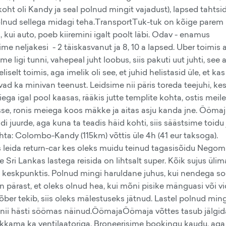
t oli Kandy ja seal polnud mingit vajadust), lapsed tahtsi
lnud sellega midagi teha.TransportTuk-tuk on kõige parem
, kui auto, poeb kiiremini igalt poolt läbi. Odav - enamus
ime neljakesi - 2 täiskasvanut ja 8, 10 a lapsed. Uber toimis a
igi tunni, vahepeal juht loobus, siis pakuti uut juhti, see a
selt toimis, aga imelik oli see, et juhid helistasid üle, et ka
ad ka minivan teenust. Leidsime nii päris toreda teejuhi, kes
ega igal pool kaasas, rääkis jutte templite kohta, ostis mei
sisse, ronis meiega koos mäkke ja aitas asju kanda jne. Öömaj
i juurde, aga kuna ta teadis häid kohti, siis säästsime toidu 
ta: Colombo-Kandy (115km) võttis üle 4h (41 eur taksoga).
leida return-car kes oleks muidu teinud tagasisõidu Nego
Sri Lankas lastega reisida on lihtsalt super. Kõik sujus ülim
u keskpunktis. Polnud mingi haruldane juhus, kui nendega so
in pärast, et oleks olnud hea, kui mõni pisike mänguasi või vi
õber tekib, siis oleks mälestuseks jätnud. Lastel polnud min
nii hästi söömas näinud.ÖömajaÖömaja võttes tasub jälgida
hakkama ka ventilaatoriga. Broneerisime bookingu kaudu, aga