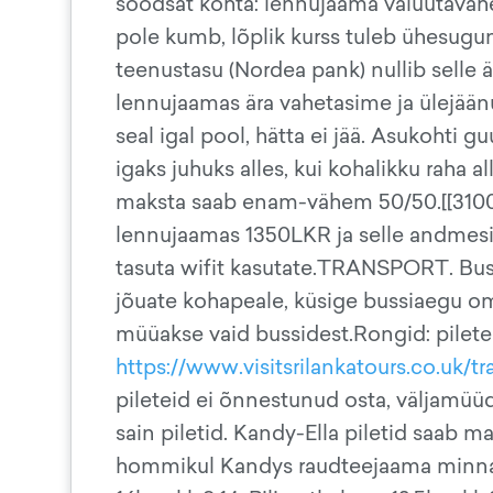
soodsat kohta: lennujaama valuutavah
pole kumb, lõplik kurss tuleb ühesugun
teenustasu (Nordea pank) nullib selle 
lennujaamas ära vahetasime ja ülejää
seal igal pool, hätta ei jää. Asukoht
igaks juhuks alles, kui kohalikku raha a
maksta saab enam-vähem 50/50.[[31
lennujaamas 1350LKR ja selle andmesid
tasuta wifit kasutate.TRANSPORT. Bussi
jõuate kohapeale, küsige bussiaegu oma h
müüakse vaid bussidest.Rongid: piletei
https://www.visitsrilankatours.co.uk/tr
pileteid ei õnnestunud osta, väljamüüd
sain piletid. Kandy-Ella piletid saab ma
hommikul Kandys raudteejaama minna