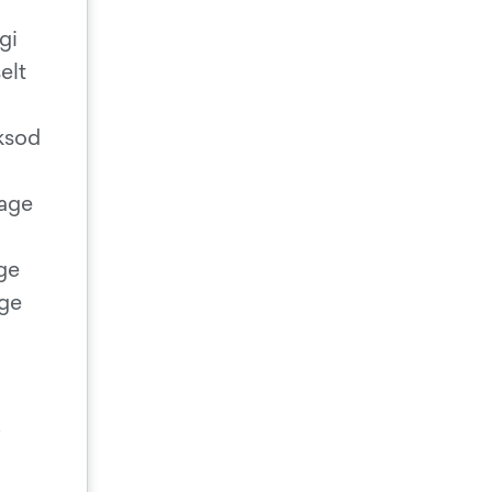
gi
elt
aksod
tage
ige
ige