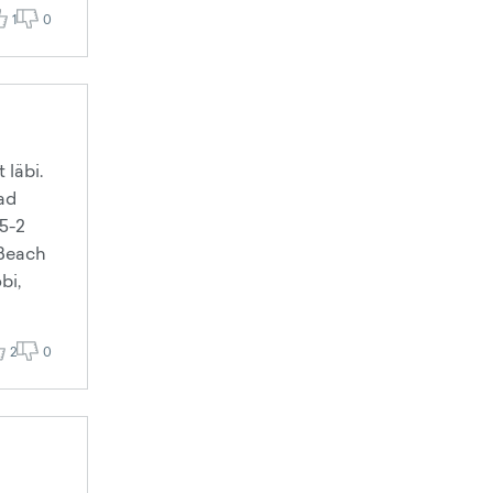
1
0
 läbi.
vad
,5-2
 Beach
bi,
2
0