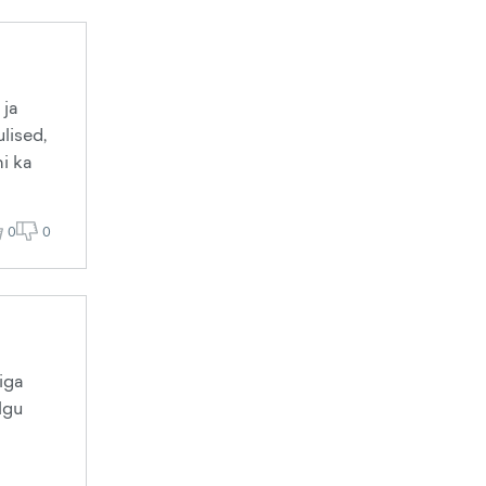
 ja
lised,
hi ka
0
0
iiga
lgu