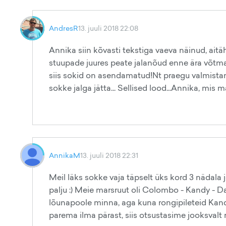
AndresR
13. juuli 2018 22:08
Annika siin kõvasti tekstiga vaeva näinud, aitä
stuupade juures peate jalanõud enne ära võtma,
siis sokid on asendamatud!Nt praegu valmistan et
sokke jalga jätta... Sellised lood...Annika, mis m
AnnikaM
13. juuli 2018 22:31
Meil läks sokke vaja täpselt üks kord 3 nädala j
palju :) Meie marsruut oli Colombo - Kandy - D
lõunapoole minna, aga kuna rongipileteid Kand
parema ilma pärast, siis otsustasime jooksvalt r