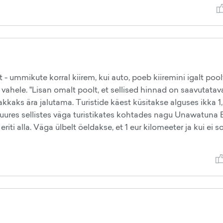
- ummikute korral kiirem, kui auto, poeb kiiremini igalt poolt
 vahele. "Lisan omalt poolt, et sellised hinnad on saavutata
hakkaks ära jalutama. Turistide käest küsitakse alguses ikka 1
usjuures sellistes väga turistikates kohtades nagu Unawatuna
riti alla. Väga ülbelt öeldakse, et 1 eur kilomeeter ja kui ei so