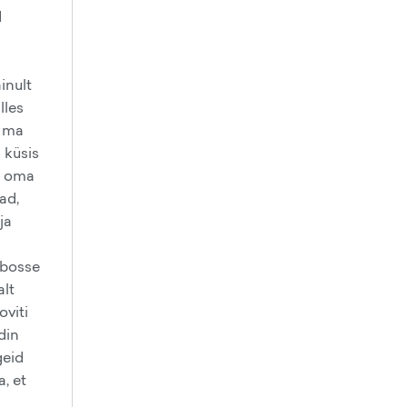
d
inult
lles
s ma
 küsis
le oma
ad,
ja
mbosse
alt
oviti
din
geid
, et