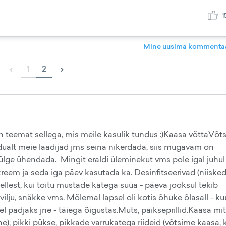
1
Mine uusima kommentaa
‹
›
1
2
an teemat sellega, mis meile kasulik tundus :)Kaasa võttaVõt
dualt meie laadijad jms seina nikerdada, siis mugavam on
ülge ühendada. Mingit eraldi üleminekut vms pole igal juhul
kreem ja seda iga päev kasutada ka. Desinfitseerivad (niisked
sellest, kui toitu mustade kätega süüa - päeva jooksul tekib
uvilju, snäkke vms. Mõlemal lapsel oli kotis õhuke õlasall - 
el padjaks jne - täiega õigustas.Müts, päikseprillid.Kaasa mi
ähe), pikki pükse, pikkade varrukatega riideid (võtsime kaasa,