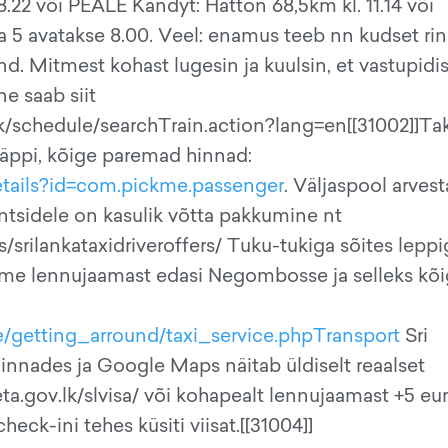
 8.22 või PEALE Kandyt: Hatton 68,5km kl. 11.14 või
a 5 avatakse 8.00. Veel: enamus teeb nn kudset rin
nd. Mitmest kohast lugesin ja kuulsin, et vastupidis
ne saab siit
.lk/schedule/searchTrain.action?lang=en[[31002]]T
 äppi, kõige paremad hinnad:
etails?id=com.pickme.passenger
. Väljaspool arves
tsidele on kasulik võtta pakkumine nt
srilankataxidriveroffers/ Tuku-tukiga sõites lepp
usime lennujaamast edasi Negombosse ja selleks kõ
e/getting_arround/taxi_service.phpTransport
Sri
innades ja Google Maps näitab üldiselt reaalset
ta.gov.lk/slvisa/ või kohapealt lennujaamast +5 eur
heck-ini tehes küsiti viisat.[[31004]]