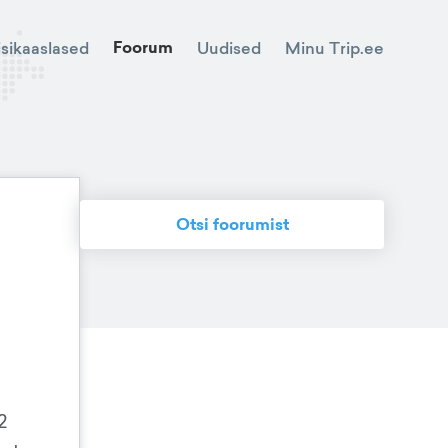
Foorum
Minu Trip.ee
isikaaslased
Uudised
Otsi foorumist
2