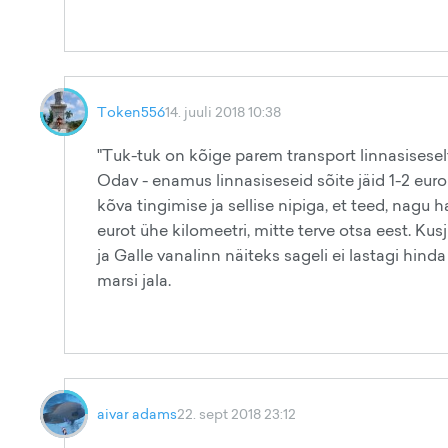
Token556
14. juuli 2018 10:38
"Tuk-tuk on kõige parem transport linnasiseselt 
Odav - enamus linnasiseseid sõite jäid 1-2 euro
kõva tingimise ja sellise nipiga, et teed, nagu 
eurot ühe kilomeetri, mitte terve otsa eest. K
ja Galle vanalinn näiteks sageli ei lastagi hinda e
marsi jala.
aivar adams
22. sept 2018 23:12