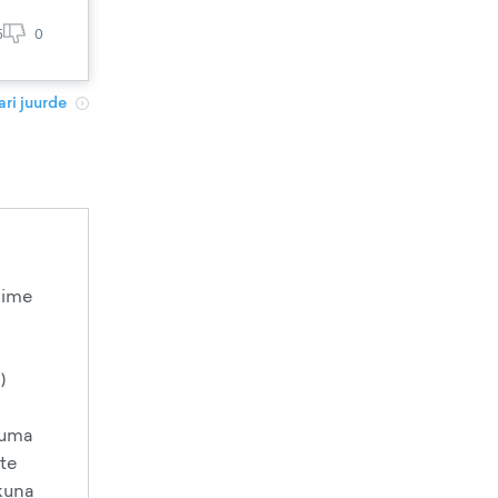
5
0
ri juurde
sime
)
kuuma
tte
 kuna