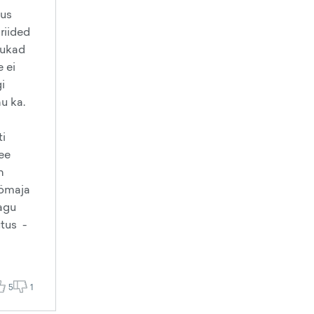
mus
riided
tukad
e ei
i
u ka.
ti
tee
n
öömaja
jagu
utus -
5
1