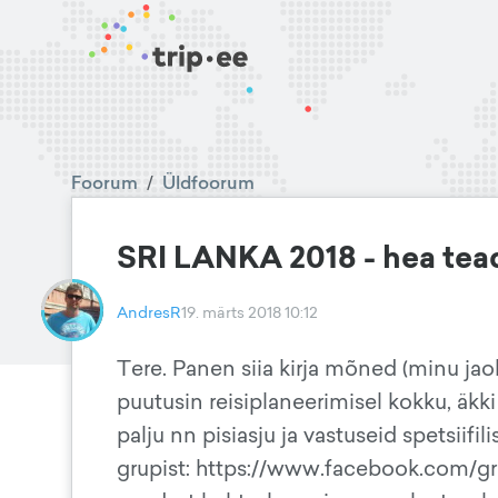
Foorum
/
Üldfoorum
SRI LANKA 2018 - hea tead
AndresR
19. märts 2018 10:12
Tere. Panen siia kirja mõned (minu jao
puutusin reisiplaneerimisel kokku, äkki
palju nn pisiasju ja vastuseid spetsiifi
grupist: https://www.facebook.com/