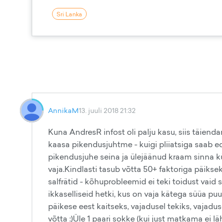
Sri Lanka
AnnikaM
13. juuli 2018 21:32
Kuna AndresR infost oli palju kasu, siis täiend
kaasa pikendusjuhtme - kuigi pliiatsiga saab e
pikendusjuhe seina ja ülejäänud kraam sinna k
vaja.Kindlasti tasub võtta 50+ faktoriga päikse
salfrätid - kõhuprobleemid ei teki toidust vaid 
ikkaselliseid hetki, kus on vaja kätega süüa pu
päikese eest kaitseks, vajadusel tekiks, vajadus
võtta :)Üle 1 paari sokke (kui just matkama ei l