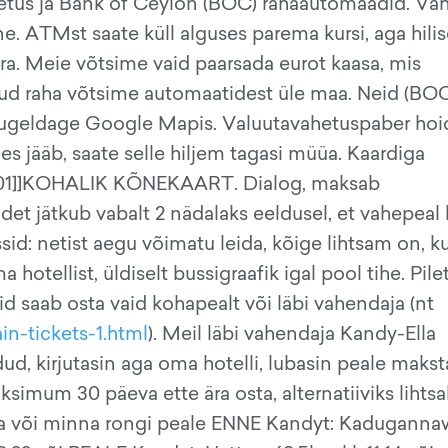
etus ja Bank of Ceylon (BOC) rahaautomaadid. Va
e. ATMst saate küll alguses parema kursi, aga hil
ära. Meie võtsime vaid paarsada eurot kaasa, mis
nud raha võtsime automaatidest üle maa. Neid (BO
i guugeldage Google Mapis. Valuutavahetuspaber ho
lles jääb, saate selle hiljem tagasi müüa. Kaardiga
001]]KOHALIK KÕNEKAART. Dialog, maksab
et jätkub vabalt 2 nädalaks eeldusel, et vahepeal 
d: netist aegu võimatu leida, kõige lihtsam on, ku
otellist, üldiselt bussigraafik igal pool tihe. Pile
d saab osta vaid kohapealt või läbi vahendaja (nt
ain-tickets-1.html
). Meil läbi vahendaja Kandy-Ella
ud, kirjutasin aga oma hotelli, lubasin peale makst
ksimum 30 päeva ette ära osta, alternatiiviks lihtsa
 või minna rongi peale ENNE Kandyt: Kaduganna