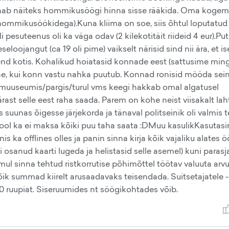
saab näiteks hommikusöögi hinna sisse rääkida. Oma koge
hommikusöökidega).Kuna kliima on soe, siis õhtul loputatud 
esuteenus oli ka väga odav (2 kilekotitäit riideid 4 eur).Pu
oojangut (ca 19 oli pime) vaikselt närisid sind nii ära, et is
nd kotis. Kohalikud hoiatasid konnade eest (sattusime ming
ne, kui konn vastu nahka puutub. Konnad ronisid mööda sein
 muuseumis/pargis/turul vms keegi hakkab omal algatusel
rast selle eest raha saada. Parem on kohe neist viisakalt lah
 suunas õigesse järjekorda ja tänaval politseinik oli valmis 
pool ka ei maksa kõiki puu taha saata :DMuu kasulikKasutasi
s ka offlines olles ja panin sinna kirja kõik vajaliku alates 
ei osanud kaarti lugeda ja helistasid selle asemel) kuni paras
mul sinna tehtud ristkorrutise põhimõttel töötav valuuta arv
õik summad kiirelt arusaadavaks teisendada. Suitsetajatele -
00 ruupiat. Siseruumides nt söögikohtades võib.