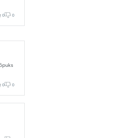
0
0
lõpuks
0
0