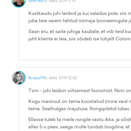
tom1967
6. dets 2019 11:15
Kustkaudu juhi leidsid ja kui saladus pole, siis
juba teie varem tehtud öömaja broneeringute jär
Saan aru, et saite juhiga kaubale, et viib teid k
juht kliente ei leia, siis sõidab ise tühjalt Col
Krissu79
6. dets 2019 12:42
Tom - juhi leidsin siitsamast foorumist. Nimi o
Kogu marsruut on tema koostatud (mina vaid 
tema. Sealhulgas majutuse. Rongipiletid lubas k
Ellasse tuleb ta meile rongile vastu ikka. ja sõid
alles 5-s päev, seega mulle tundub loogiline, et