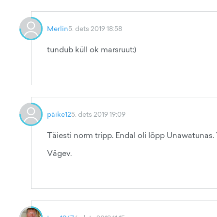
Merlin
5. dets 2019 18:58
tundub küll ok marsruut:)
päike12
5. dets 2019 19:09
Täiesti norm tripp. Endal oli lõpp Unawatunas.
Vägev.