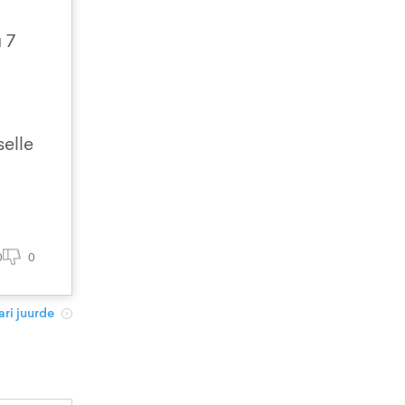
 7
selle
0
0
ri juurde