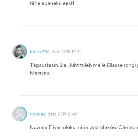
tähelepaneku eest!
Krissu79
6. dets 2019 17:01
Täpsustasin üle. Juht tuleb meile Ellasse rongi
Mirissas.
rinoke
6. dets 2019 21:46
Nuwara Eliyas oleks mina vast ühe öö. Oleneb m