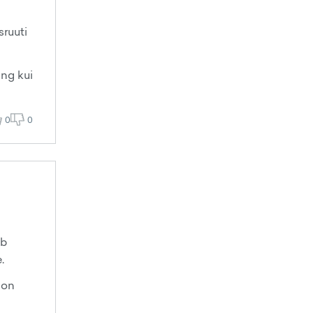
sruuti
ing kui
0
0
ib
.
 on