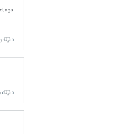
d, aga
1
0
0
0