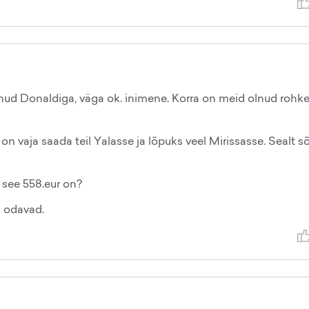
inud Donaldiga, väga ok. inimene. Korra on meid olnud rohk
 on vaja saada teil Yalasse ja lõpuks veel Mirissasse. Sealt s
see 558.eur on?
a odavad.