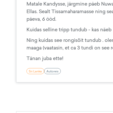
Matale Kandysse, järgmine päeb Nuwara 
Ellas. Sealt Tissamaharamasse ning se
päeva, 6 ööd.
Kuidas selline tripp tundub - kas näeb ä
Ning kuidas see rongisõit tundub . olen
maaga (vaatasin, et ca 3 tundi on see r
Tänan juba ette!
Sri Lanka
Autoreis