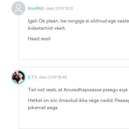
Kris996
5. dets 2019 18:12
Igati Ok plaan. Ise rongiga ei sõitnud aga vaat
külastamist väärt.
Hääd reisi!
E.T.
5. dets 2019 18:48
Teil vist veab, et Anuradhapurasse praegu asja e
Hetkel on siin ilmaolud ikka väga nadid. Peaaeg
pikemat aega.