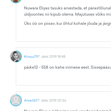
Nuwara Eliyas tasuks arvestada, et pärastlõunal
üldjoontes nii kipub olema. Majutuses võiks min
Üks öö on piisav, kui õhtul kohale jõuda ja jä
Krissu79
7. dets 2019 18:48
päike12 - 558 on kahe inimese eest. Sissepääsud
Aivart67
7. dets 2019 20:36