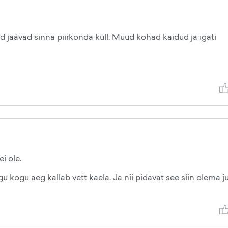
ed jäävad sinna piirkonda küll. Muud kohad käidud ja igati
i ole.
u kogu aeg kallab vett kaela. Ja nii pidavat see siin olema j