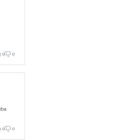
0
0
uba
0
0