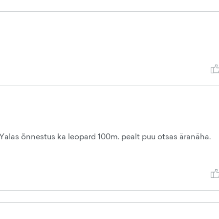
 Yalas õnnestus ka leopard 100m. pealt puu otsas äranäha.