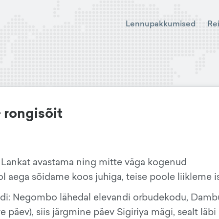
Lennupakkumised
Re
+ rongisõit
i Lankat avastama ning mitte väga kogenud
ool aega sõidame koos juhiga, teise poole liikleme i
uudi: Negombo lähedal elevandi orbudekodu, Dambu
 päev), siis järgmine päev Sigiriya mägi, sealt läbi