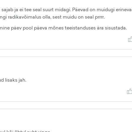
 sajab ja ei tee seal suurt midagi. Päevad on muidugi erineva
gi radikavõimalus olla, sest muidu on seal prrrr.
rgmine päev pool päeva mõnes teeistanduses ära sisustada.
 lisaks jah.