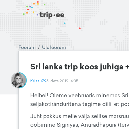
Foorum
/
Üldfoorum
Sri lanka trip koos juhiga 
Krissu79
5. dets 2019 14:35
Heihei! Oleme veebruaris minemas Sr
seljakotiränduritena tegime diili, et p
Juht pakkus meile välja sellise marsr
ööbimine Sigiriyas, Anuradhapura (terve