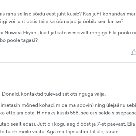
 mis raha sellise sõidu eest juht küsib? Kas juht kohandas mar
gi või juht otsis teile ka öömajad ja ööbib seal ka ise?
uni Nuwara Eliyani, kust jätkate iseseivalt rongiga Ella poole n
ombo poole tagasi?
n Donald, kontaktid tulevad siit otsinguga välja.
nimetasin mõned kohad, mida ma soovin) ning ülejäänu seb
a ette ära osta. Hinnaks küsib 558, see ei sisalda sissepääse
utab sealt edasi. Jutt oli kogu aeg 6 ööst ja 7-st päevast, Ella
 ta tuleb meile vastu. Aga ma täpsustan tal üle, tänan