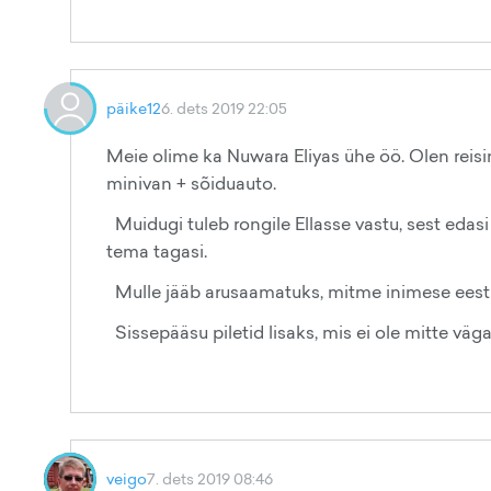
päike12
6. dets 2019 22:05
Meie olime ka Nuwara Eliyas ühe öö. Olen reis
minivan + sõiduauto.
Muidugi tuleb rongile Ellasse vastu, sest edasi
tema tagasi.
Mulle jääb arusaamatuks, mitme inimese eest 
Sissepääsu piletid lisaks, mis ei ole mitte väg
veigo
7. dets 2019 08:46