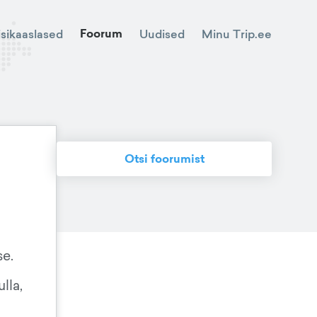
Foorum
Minu Trip.ee
isikaaslased
Uudised
Otsi foorumist
se.
lla,