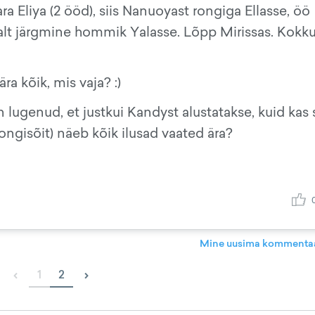
Eliya (2 ööd), siis Nanuoyast rongiga Ellasse, öö
alt järgmine hommik Yalasse. Lõpp Mirissas. Kokku
ra kõik, mis vaja? :)
 lugenud, et justkui Kandyst alustatakse, kuid kas 
ongisõit) näeb kõik ilusad vaated ära?
Mine uusima kommentaa
‹
›
1
2