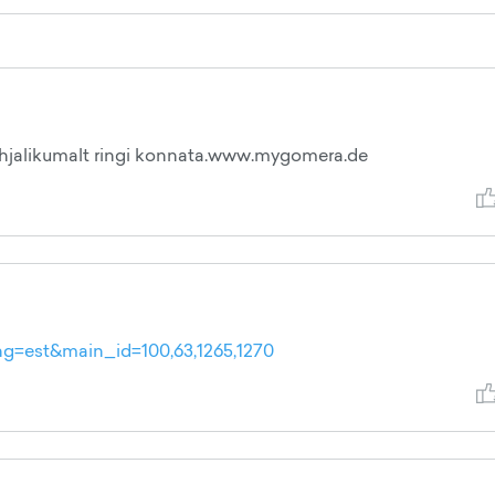
õhjalikumalt ringi konnata.www.mygomera.de
ang=est&main_id=100,63,1265,1270