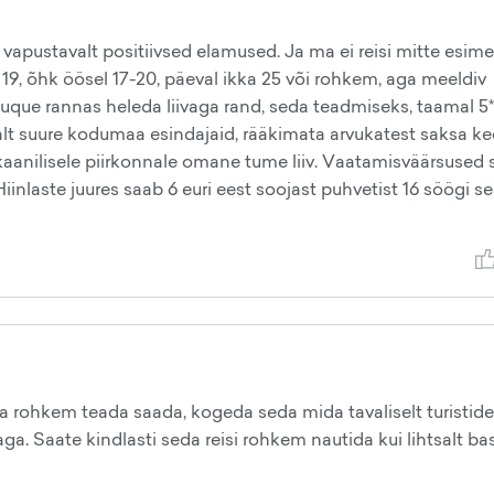
ii vapustavalt positiivsed elamused. Ja ma ei reisi mitte esime
l 19, õhk öösel 17-20, päeval ikka 25 või rohkem, aga meeldiv
 Duque rannas heleda liivaga rand, seda teadmiseks, taamal 5
kalt suure kodumaa esindajaid, rääkimata arvukatest saksa ke
aanilisele piirkonnale omane tume liiv. Vaatamisväärsused 
Hiinlaste juures saab 6 euri eest soojast puhvetist 16 söögi s
a rohkem teada saada, kogeda seda mida tavaliselt turistidel
. Saate kindlasti seda reisi rohkem nautida kui lihtsalt ba