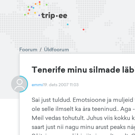
Foorum
/
Üldfoorum
Tenerife minu silmade läb
emmi
19. dets 2007 11:03
Sai just tuldud. Emotsioone ja muljeid t
ole selle ilmselt ka ära teeninud.. Ag
Meil vedas tohutult. Juhus viis kokku
saart just nii nagu minu arust peaks n