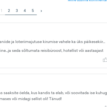
Mine uusima kommentaa
›
1
2
3
4
5
iide ja loteriimajutuse kirumise vahele ka üks päikesekiir...
ne...ja seda sõltumata reisibüroost, hotellist või aastaajast
 saaksite öelda, kus kandis ta elab, või soovitada ise kuhug
ses või midagi sellist oli! Tänud!