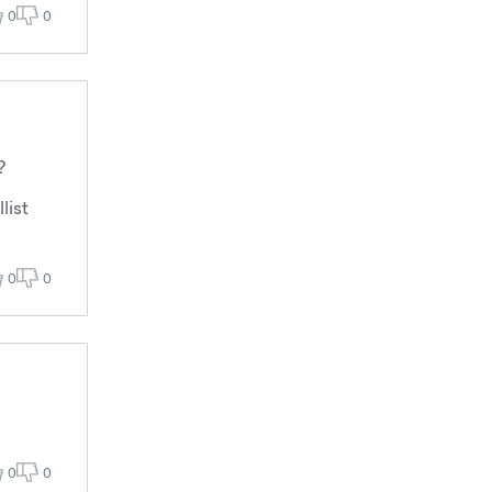
0
0
?
list
0
0
0
0