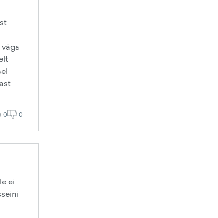
st
* väga
elt
sel
east
0
0
e ei
sseini