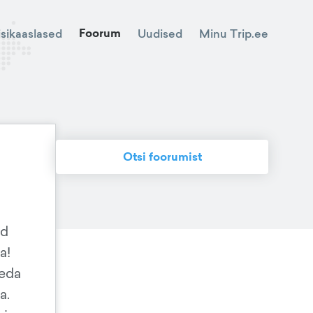
Foorum
Minu Trip.ee
isikaaslased
Uudised
Otsi foorumist
ad
a!
seda
a.