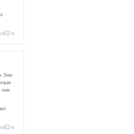
ks
0
0
s. See
arque
a see
asi
0
0