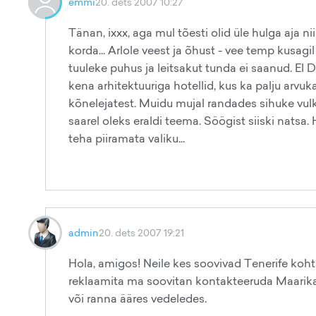
emmi
20. dets 2007 10:27
Tänan, ixxx, aga mul tõesti olid üle hulga aja n
korda... Arlole veest ja õhust - vee temp kusagi
tuuleke puhus ja leitsakut tunda ei saanud. El
kena arhitektuuriga hotellid, kus ka palju arvu
kõnelejatest. Muidu mujal randades sihuke vulk
saarel oleks eraldi teema. Söögist siiski natsa. 
teha piiramata valiku...
admin
20. dets 2007 19:21
Hola, amigos! Neile kes soovivad Tenerife koht
reklaamita ma soovitan kontakteeruda Maarikaga
või ranna ääres vedeledes.