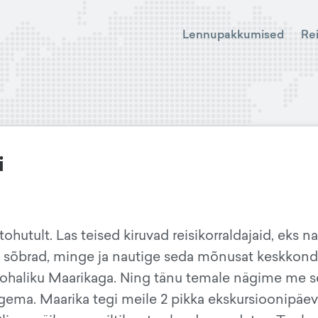
Lennupakkumised
Re
i
ohutult. Las teised kiruvad reisikorraldajaid, eks n
a - sõbrad, minge ja nautige seda mõnusat keskkond
 kohaliku Maarikaga. Ning tänu temale nägime me 
ägema. Maarika tegi meile 2 pikka ekskursioonipäev