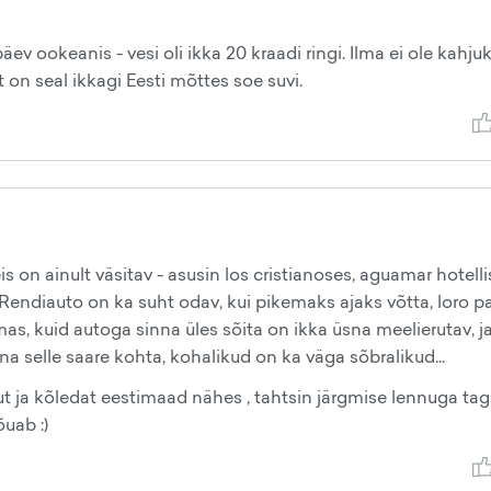
ev ookeanis - vesi oli ikka 20 kraadi ringi. Ilma ei ole kahju
 on seal ikkagi Eesti mõttes soe suvi.
eis on ainult väsitav - asusin los cristianoses, aguamar hotelli
t. Rendiauto on ka suht odav, kui pikemaks ajaks võtta, loro p
imas, kuid autoga sinna üles sõita on ikka üsna meelierutav, j
na selle saare kohta, kohalikud on ka väga sõbralikud...
ut ja kõledat eestimaad nähes , tahtsin järgmise lennuga tag
õuab :)