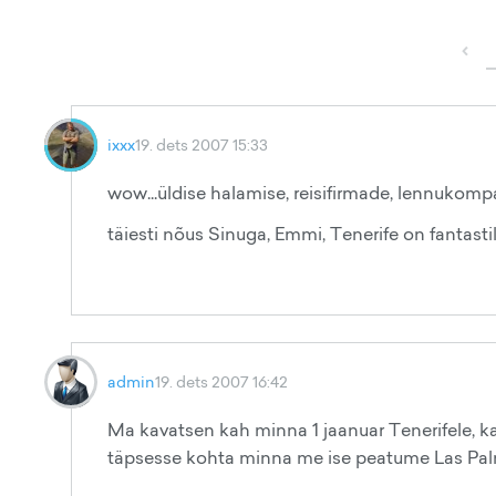
‹
ixxx
19. dets 2007 15:33
wow...üldise halamise, reisifirmade, lennukompan
täiesti nõus Sinuga, Emmi, Tenerife on fantastili
admin
19. dets 2007 16:42
Ma kavatsen kah minna 1 jaanuar Tenerifele, kas
täpsesse kohta minna me ise peatume Las Palma