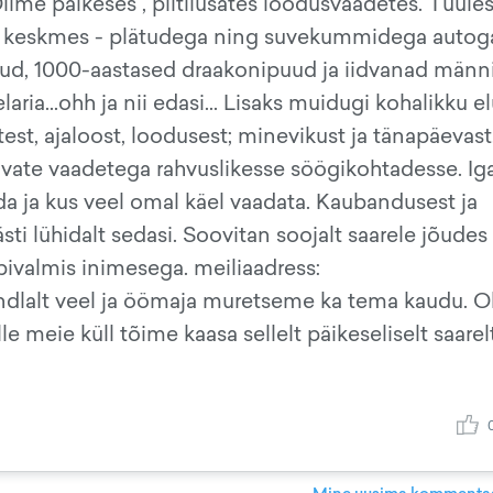
 Olime päikeses , piltilusates loodusvaadetes. Tuules
de keskmes - plätudega ning suvekummidega autog
alud, 1000-aastased draakonipuud ja iidvanad männi
a...ohh ja nii edasi... Lisaks muidugi kohalikku el
est, ajaloost, loodusest; minevikust ja tänapäevast
ate vaadetega rahvuslikesse söögikohtadesse. Ig
da ja kus veel omal käel vaadata. Kaubandusest ja
sti lühidalt sedasi. Soovitan soojalt saarele jõudes
bivalmis inimesega. meiliaadress:
ndlalt veel ja öömaja muretseme ka tema kaudu. O
meie küll tõime kaasa sellelt päikeseliselt saarelt