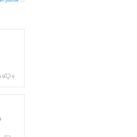
ri juurde
0
0
i