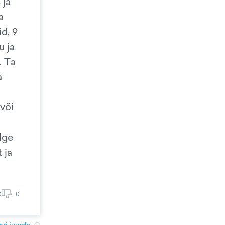
 ja
a
d, 9
u ja
. Ta
a
 või
lge
 ja
0
0