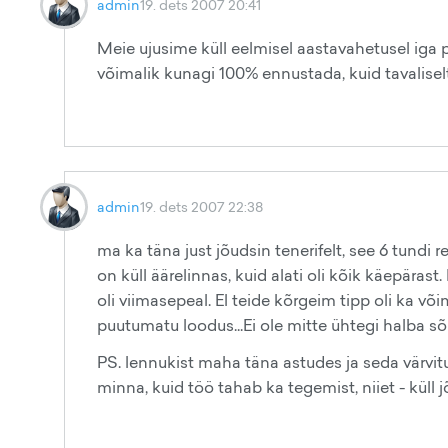
admin
19. dets 2007 20:41
Meie ujusime küll eelmisel aastavahetusel iga pä
võimalik kunagi 100% ennustada, kuid tavaliselt
admin
19. dets 2007 22:38
ma ka täna just jõudsin tenerifelt, see 6 tundi r
on küll äärelinnas, kuid alati oli kõik käepäras
oli viimasepeal. El teide kõrgeim tipp oli ka võ
puutumatu loodus...Ei ole mitte ühtegi halba sõ
PS. lennukist maha täna astudes ja seda värvit
minna, kuid töö tahab ka tegemist, niiet - küll j