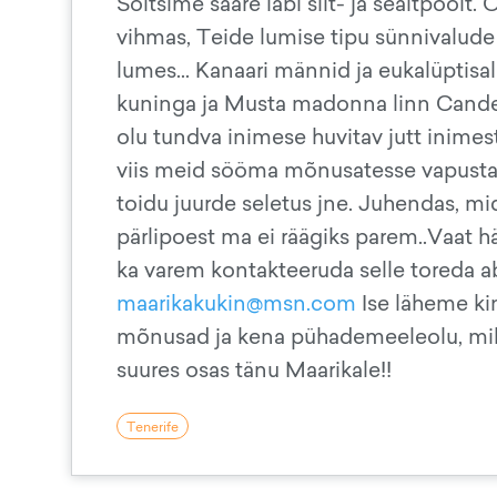
Sõitsime saare läbi siit- ja sealtpoolt.
vihmas, Teide lumise tipu sünnivalu
lumes... Kanaari männid ja eukalüptis
kuninga ja Musta madonna linn Candelari
olu tundva inimese huvitav jutt inimest
viis meid sööma mõnusatesse vapustav
toidu juurde seletus jne. Juhendas, mi
pärlipoest ma ei räägiks parem..Vaat hä
ka varem kontakteeruda selle toreda a
maarikakukin@msn.com
Ise läheme ki
mõnusad ja kena pühademeeleolu, mille 
suures osas tänu Maarikale!!
Tenerife