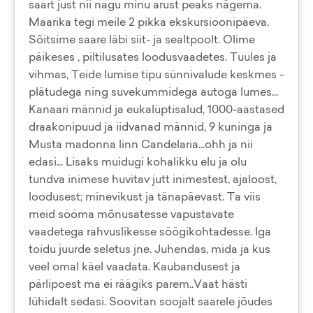
saart just nii nagu minu arust peaks nägema.
Maarika tegi meile 2 pikka ekskursioonipäeva.
Sõitsime saare läbi siit- ja sealtpoolt. Olime
päikeses , piltilusates loodusvaadetes. Tuules ja
vihmas, Teide lumise tipu sünnivalude keskmes -
plätudega ning suvekummidega autoga lumes...
Kanaari männid ja eukalüptisalud, 1000-aastased
draakonipuud ja iidvanad männid, 9 kuninga ja
Musta madonna linn Candelaria...ohh ja nii
edasi... Lisaks muidugi kohalikku elu ja olu
tundva inimese huvitav jutt inimestest, ajaloost,
loodusest; minevikust ja tänapäevast. Ta viis
meid sööma mõnusatesse vapustavate
vaadetega rahvuslikesse söögikohtadesse. Iga
toidu juurde seletus jne. Juhendas, mida ja kus
veel omal käel vaadata. Kaubandusest ja
pärlipoest ma ei räägiks parem..Vaat hästi
lühidalt sedasi. Soovitan soojalt saarele jõudes