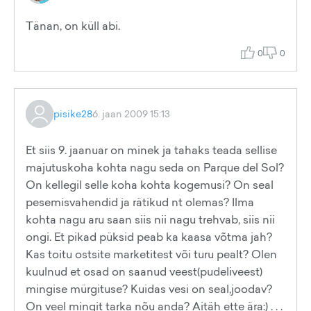
Tänan, on küll abi.
0
0
pisike28
6. jaan 2009 15:13
Et siis 9. jaanuar on minek ja tahaks teada sellise
majutuskoha kohta nagu seda on Parque del Sol?
On kellegil selle koha kohta kogemusi? On seal
pesemisvahendid ja rätikud nt olemas? Ilma
kohta nagu aru saan siis nii nagu trehvab, siis nii
ongi. Et pikad püksid peab ka kaasa võtma jah?
Kas toitu ostsite marketitest või turu pealt? Olen
kuulnud et osad on saanud veest(pudeliveest)
mingise mürgituse? Kuidas vesi on seal,joodav?
On veel mingit tarka nõu anda? Aitäh ette ära:) . . .