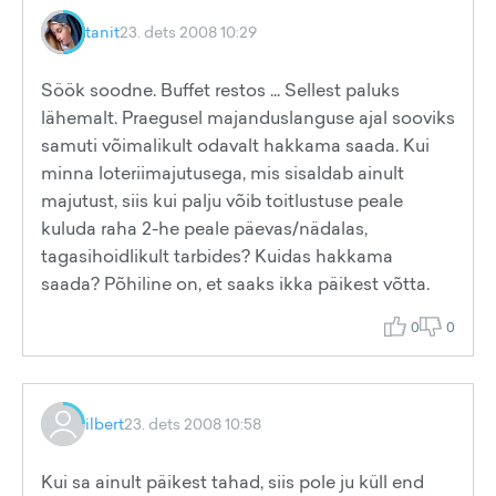
tanit
23. dets 2008 10:29
Söök soodne. Buffet restos ... Sellest paluks
lähemalt. Praegusel majanduslanguse ajal sooviks
samuti võimalikult odavalt hakkama saada. Kui
minna loteriimajutusega, mis sisaldab ainult
majutust, siis kui palju võib toitlustuse peale
kuluda raha 2-he peale päevas/nädalas,
tagasihoidlikult tarbides? Kuidas hakkama
saada? Põhiline on, et saaks ikka päikest võtta.
0
0
ilbert
23. dets 2008 10:58
Kui sa ainult päikest tahad, siis pole ju küll end