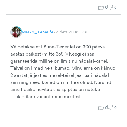
0
0
Marko_Tenerife
22. dets 2008 13:30
Väidetakse et Lõuna-Tenerifel on 300 päeva
aastas päikest (mitte 365 ;)) Keegi ei saa
garanteerida milline on ilm sinu nädalal-kahel.
Talvel on ilmad heitlikumad. Minu ema on käinud
2 aastat järjest esimesel-teisel jaanuari nädalal
siin ning need korrad on ilm hea olnud. Kui sind
ainult päike huvitab siis Egiptus on natuke
lollikindlam variant minu meelest.
0
0