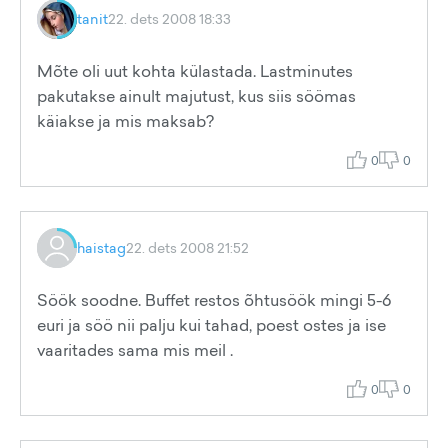
tanit
22. dets 2008 18:33
Mõte oli uut kohta külastada. Lastminutes
pakutakse ainult majutust, kus siis söömas
käiakse ja mis maksab?
0
0
haistag
22. dets 2008 21:52
Söök soodne. Buffet restos õhtusöök mingi 5-6
euri ja söö nii palju kui tahad, poest ostes ja ise
vaaritades sama mis meil .
0
0