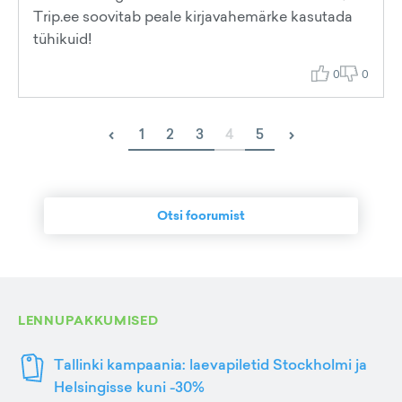
Trip.ee soovitab peale kirjavahemärke kasutada
tühikuid!
0
0
‹
›
1
2
3
4
5
Otsi foorumist
LENNUPAKKUMISED
Tallinki kampaania: laevapiletid Stockholmi ja
Helsingisse kuni -30%