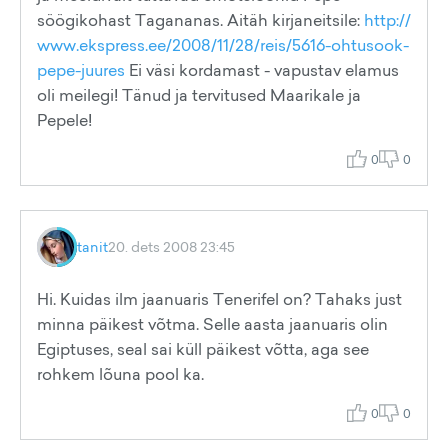
söögikohast Tagananas. Aitäh kirjaneitsile:
http://
www.ekspress.ee/2008/11/28/reis/5616-ohtusook-
pepe-juures
Ei väsi kordamast - vapustav elamus
oli meilegi! Tänud ja tervitused Maarikale ja
Pepele!
0
0
tanit
20. dets 2008 23:45
Hi. Kuidas ilm jaanuaris Tenerifel on? Tahaks just
minna päikest võtma. Selle aasta jaanuaris olin
Egiptuses, seal sai küll päikest võtta, aga see
rohkem lõuna pool ka.
0
0