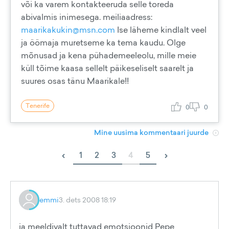
või ka varem kontakteeruda selle toreda
abivalmis inimesega. meiliaadress:
maarikakukin@msn.com
Ise läheme kindlalt veel
ja öömaja muretseme ka tema kaudu. Olge
mõnusad ja kena pühademeeleolu, mille meie
küll tõime kaasa sellelt päikeseliselt saarelt ja
suures osas tänu Maarikale!!
Tenerife
0
0
Mine uusima kommentaari juurde
‹
›
1
2
3
4
5
emmi
3. dets 2008 18:19
ja meeldivalt tuttavad emotsioonid Pepe