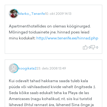
Marko_Tenerife
10. okt 2009 14:13
Apartmenthotellides on olemas kööginurgad.
Mõningad toiduainete jne. hinnad poes leiad
minu kodukalt:
http://www.tenerife.ee/hinnad.php
0
0
koogikata2
23. dets 2008 13:49
Kui odavalt tahad hakkama saada tuleb kala
püüda või vähilaadseid kivide vahelt õngitseda :).
Seda kõike saab edukalt teha ka Playa de las
Americases (nagu kohalikud, nt. siis kui turistid
lähevad õhtul rannast ära, lähened Sina õnge ja