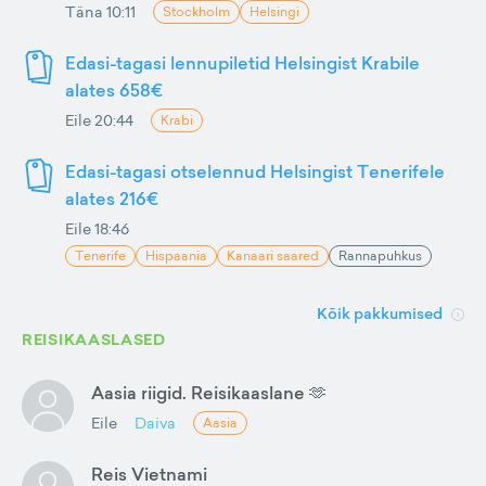
Täna 10:11
Stockholm
Helsingi
Edasi-tagasi lennupiletid Helsingist Krabile
alates 658€
Eile 20:44
Krabi
Edasi-tagasi otselennud Helsingist Tenerifele
alates 216€
Eile 18:46
Tenerife
Hispaania
Kanaari saared
Rannapuhkus
Kõik pakkumised
REISIKAASLASED
Aasia riigid. Reisikaaslane 🫶
Eile
Daiva
Aasia
Reis Vietnami