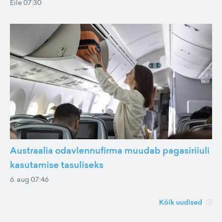
Eile 07:30
Austraalia odavlennufirma muudab pagasiriiuli
kasutamise tasuliseks
6. aug 07:46
Kõik uudised