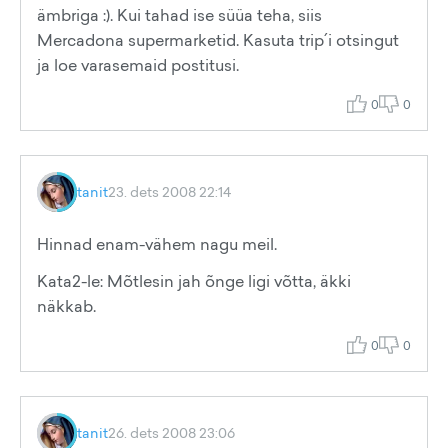
ämbriga :). Kui tahad ise süüa teha, siis
Mercadona supermarketid. Kasuta trip´i otsingut
ja loe varasemaid postitusi.
0
0
tanit
23. dets 2008 22:14
Hinnad enam-vähem nagu meil.
Kata2-le: Mõtlesin jah õnge ligi võtta, äkki
näkkab.
0
0
tanit
26. dets 2008 23:06