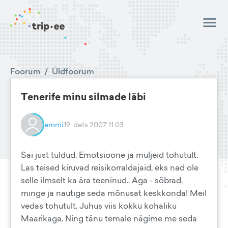
Foorum
/
Üldfoorum
Tenerife minu silmade läbi
emmi
19. dets 2007 11:03
Sai just tuldud. Emotsioone ja muljeid tohutult.
Las teised kiruvad reisikorraldajaid, eks nad ole
selle ilmselt ka ära teeninud.. Aga - sõbrad,
minge ja nautige seda mõnusat keskkonda! Meil
vedas tohutult. Juhus viis kokku kohaliku
Maarikaga. Ning tänu temale nägime me seda