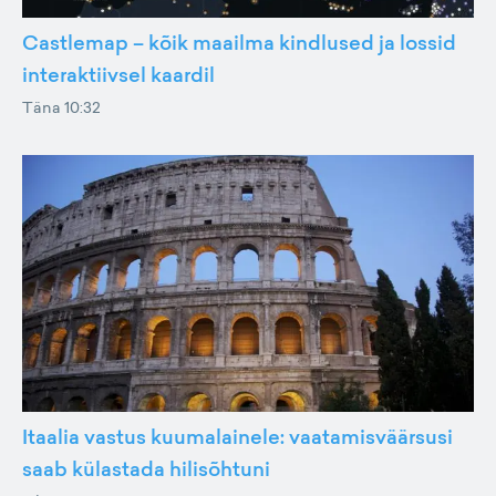
Castlemap – kõik maailma kindlused ja lossid
interaktiivsel kaardil
Täna 10:32
Itaalia vastus kuumalainele: vaatamisväärsusi
saab külastada hilisõhtuni