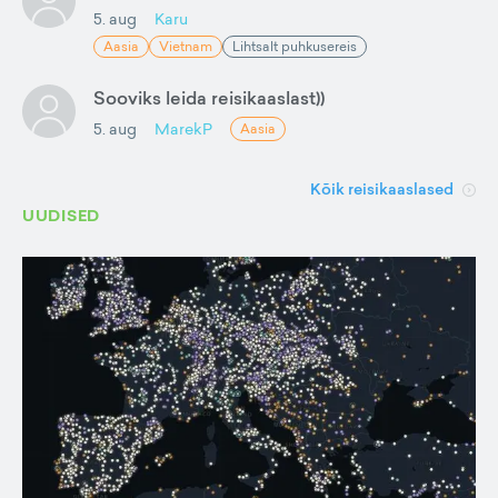
5. aug
Karu
Aasia
Vietnam
Lihtsalt puhkusereis
Sooviks leida reisikaaslast))
5. aug
MarekP
Aasia
Kõik reisikaaslased
UUDISED