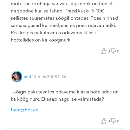
mõtet uue kohaga vaevata, aga söök on täpselt
nii soodne kui ise tahad. Praed kuskil 5-10€
sellistes suuremates söögikohtades. Poes hinnad
samasugused kui meil, suures poes odavamadki.
Pea kõigis pakutavates odavama klassi
hottellides on ka kööginurk.
0
0
tanit
23. dets 2008 11:36
...kõigis pakutavates odavama klassi hotellides on
ka kööginurk. Et saab nagu ise valmistada?
tanit@hot.ee
0
0