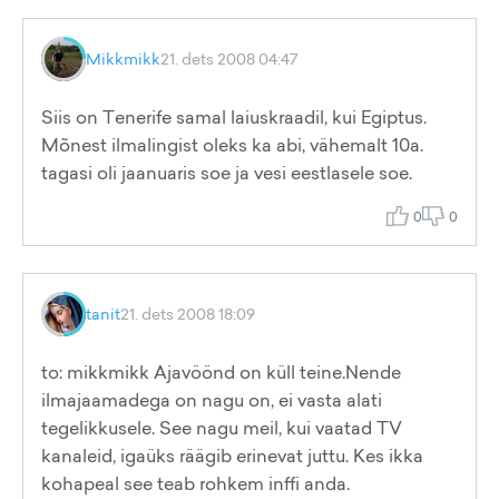
Mikkmikk
21. dets 2008 04:47
Siis on Tenerife samal laiuskraadil, kui Egiptus.
Mõnest ilmalingist oleks ka abi, vähemalt 10a.
tagasi oli jaanuaris soe ja vesi eestlasele soe.
0
0
tanit
21. dets 2008 18:09
to: mikkmikk Ajavöönd on küll teine.Nende
ilmajaamadega on nagu on, ei vasta alati
tegelikkusele. See nagu meil, kui vaatad TV
kanaleid, igaüks räägib erinevat juttu. Kes ikka
kohapeal see teab rohkem inffi anda.