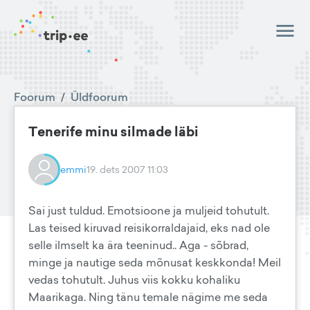
Foorum
/
Üldfoorum
Tenerife minu silmade läbi
emmi
19. dets 2007 11:03
Sai just tuldud. Emotsioone ja muljeid tohutult.
Las teised kiruvad reisikorraldajaid, eks nad ole
selle ilmselt ka ära teeninud.. Aga - sõbrad,
minge ja nautige seda mõnusat keskkonda! Meil
vedas tohutult. Juhus viis kokku kohaliku
Maarikaga. Ning tänu temale nägime me seda