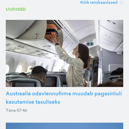
Kõik reisikaaslased
UUDISED
Austraalia odavlennufirma muudab pagasiriiuli
kasutamise tasuliseks
Täna 07:46