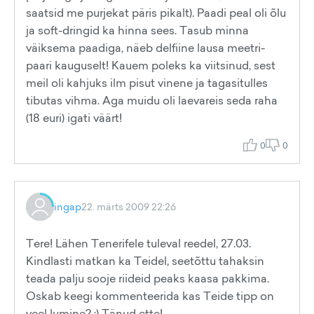
saatsid me purjekat päris pikalt). Paadi peal oli õlu
ja soft-dringid ka hinna sees. Tasub minna
väiksema paadiga, näeb delfiine lausa meetri-
paari kauguselt! Kauem poleks ka viitsinud, sest
meil oli kahjuks ilm pisut vinene ja tagasitulles
tibutas vihma. Aga muidu oli laevareis seda raha
(18 euri) igati väärt!
0
0
ingap
22. märts 2009 22:26
Tere! Lähen Tenerifele tuleval reedel, 27.03.
Kindlasti matkan ka Teidel, seetõttu tahaksin
teada palju sooje riideid peaks kaasa pakkima.
Oskab keegi kommenteerida kas Teide tipp on
veel lumine? :) Tänud ette!