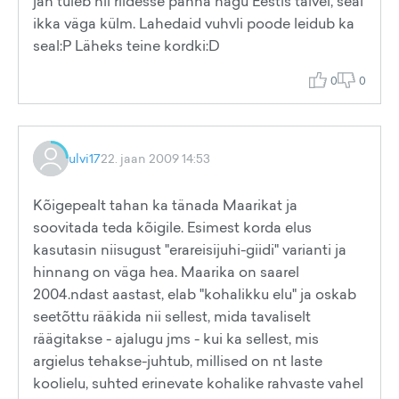
jah tuleb nii riidesse panna nagu Eestis talvel, seal
ikka väga külm. Lahedaid vuhvli poode leidub ka
seal:P Läheks teine kordki:D
0
0
ulvi17
22. jaan 2009 14:53
Kõigepealt tahan ka tänada Maarikat ja
soovitada teda kõigile. Esimest korda elus
kasutasin niisugust "erareisijuhi-giidi" varianti ja
hinnang on väga hea. Maarika on saarel
2004.ndast aastast, elab "kohalikku elu" ja oskab
seetõttu rääkida nii sellest, mida tavaliselt
räägitakse - ajalugu jms - kui ka sellest, mis
argielus tehakse-juhtub, millised on nt laste
koolielu, suhted erinevate kohalike rahvaste vahel