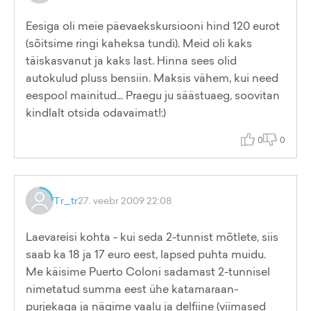
Eesiga oli meie päevaekskursiooni hind 120 eurot
(sõitsime ringi kaheksa tundi). Meid oli kaks
täiskasvanut ja kaks last. Hinna sees olid
autokulud pluss bensiin. Maksis vähem, kui need
eespool mainitud... Praegu ju säästuaeg, soovitan
kindlalt otsida odavaimat!:)
0
0
Tr_tr
27. veebr 2009 22:08
Laevareisi kohta - kui seda 2-tunnist mõtlete, siis
saab ka 18 ja 17 euro eest, lapsed puhta muidu.
Me käisime Puerto Coloni sadamast 2-tunnisel
nimetatud summa eest ühe katamaraan-
purjekaga ja nägime vaalu ja delfiine (viimased