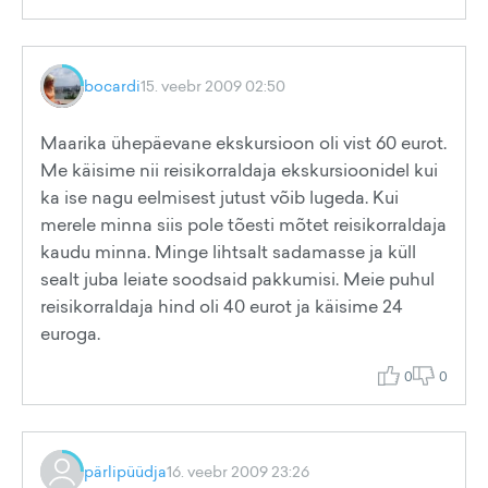
bocardi
15. veebr 2009 02:50
Maarika ühepäevane ekskursioon oli vist 60 eurot.
Me käisime nii reisikorraldaja ekskursioonidel kui
ka ise nagu eelmisest jutust võib lugeda. Kui
merele minna siis pole tõesti mõtet reisikorraldaja
kaudu minna. Minge lihtsalt sadamasse ja küll
sealt juba leiate soodsaid pakkumisi. Meie puhul
reisikorraldaja hind oli 40 eurot ja käisime 24
euroga.
0
0
pärlipüüdja
16. veebr 2009 23:26