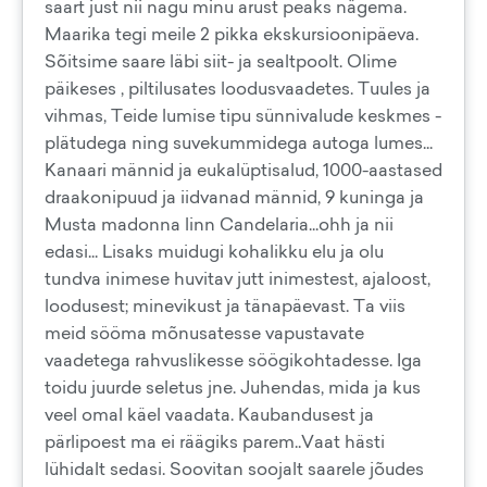
saart just nii nagu minu arust peaks nägema.
Maarika tegi meile 2 pikka ekskursioonipäeva.
Sõitsime saare läbi siit- ja sealtpoolt. Olime
päikeses , piltilusates loodusvaadetes. Tuules ja
vihmas, Teide lumise tipu sünnivalude keskmes -
plätudega ning suvekummidega autoga lumes...
Kanaari männid ja eukalüptisalud, 1000-aastased
draakonipuud ja iidvanad männid, 9 kuninga ja
Musta madonna linn Candelaria...ohh ja nii
edasi... Lisaks muidugi kohalikku elu ja olu
tundva inimese huvitav jutt inimestest, ajaloost,
loodusest; minevikust ja tänapäevast. Ta viis
meid sööma mõnusatesse vapustavate
vaadetega rahvuslikesse söögikohtadesse. Iga
toidu juurde seletus jne. Juhendas, mida ja kus
veel omal käel vaadata. Kaubandusest ja
pärlipoest ma ei räägiks parem..Vaat hästi
lühidalt sedasi. Soovitan soojalt saarele jõudes