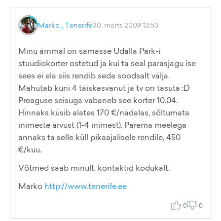
Marko_Tenerife
30. märts 2009 13:53
Minu ämmal on samasse Udalla Park-i
stuudiokorter ostetud ja kui ta seal parasjagu ise
sees ei ela siis rendib seda soodsalt välja.
Mahutab kuni 4 täiskasvanut ja tv on tasuta :D
Preaguse seisuga vabaneb see korter 10.04.
Hinnaks küsib alates 170 €/nädalas, sõltumata
inimeste arvust (1-4 inimest). Parema meelega
annaks ta selle küll pikaajalisele rendile, 450
€/kuu.
Võtmed saab minult, kontaktid kodukalt.
Marko
http://www.tenerife.ee
0
0