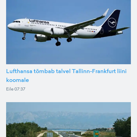
Lufthansa tõmbab talvel Tallinn-Frankfurt liini
koomale
Eile 07:37