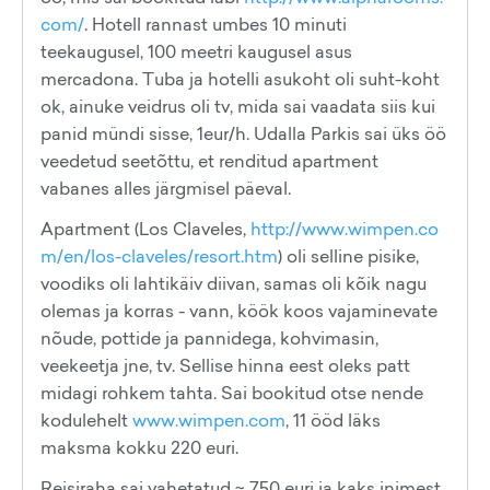
com/
. Hotell rannast umbes 10 minuti
teekaugusel, 100 meetri kaugusel asus
mercadona. Tuba ja hotelli asukoht oli suht-koht
ok, ainuke veidrus oli tv, mida sai vaadata siis kui
panid mündi sisse, 1eur/h. Udalla Parkis sai üks öö
veedetud seetõttu, et renditud apartment
vabanes alles järgmisel päeval.
Apartment (Los Claveles,
http://www.wimpen.co
m/en/los-claveles/resort.htm
) oli selline pisike,
voodiks oli lahtikäiv diivan, samas oli kõik nagu
olemas ja korras - vann, köök koos vajaminevate
nõude, pottide ja pannidega, kohvimasin,
veekeetja jne, tv. Sellise hinna eest oleks patt
midagi rohkem tahta. Sai bookitud otse nende
kodulehelt
www.wimpen.com
, 11 ööd läks
maksma kokku 220 euri.
Reisiraha sai vahetatud ~ 750 euri ja kaks inimest