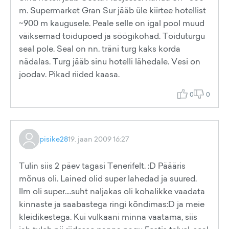
m. Supermarket Gran Sur jääb üle kiirtee hotellist
~900 m kaugusele. Peale selle on igal pool muud
väiksemad toidupoed ja söögikohad. Toiduturgu
seal pole. Seal on nn. träni turg kaks korda
nädalas. Turg jääb sinu hotelli lähedale. Vesi on
joodav. Pikad riided kaasa.
0
0
pisike28
19. jaan 2009 16:27
Tulin siis 2 päev tagasi Tenerifelt. :D Päääris
mõnus oli. Lained olid super lahedad ja suured.
Ilm oli super....suht naljakas oli kohalikke vaadata
kinnaste ja saabastega ringi kõndimas:D ja meie
kleidikestega. Kui vulkaani minna vaatama, siis