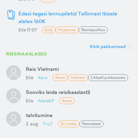
Edasi-tagasi lennupiletid Tallinnast Ibizale
alates 160€
Eile 17:07
Ibiza
Hispaania
Rannapuhkus
Kõik pakkumised
REISIKAASLASED
Reis Vietnami
Eile
Karu
Aasia
Vietnam
Lihtsalt puhkusereis
Sooviks leida reisikaaslast))
Eile
MarekP
Aasia
talvitumine
2. aug
TruT
Sri Lanka
Reisiideed