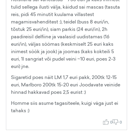
tulid sellega ilusti välja, käidud sai mascas (tasuta
reis, pidi 45 minutit kuulama villastest
magamisvahenditest :), teidel (buss 8 euri/in,
tõstuk 25 euri/in), siam parkis (24 euri/in), 2h
paadireisil delfiine ja vaalasid uudistamas (16
euri/in), väljas söömas (keskmiselt 25 euri kaks
inimest söök ja jook) ja joomas (kaks kokteili 5
euri, 1l sangriat või pudel veini ~10 euri, poes 2-3
euri) jne.
Sigaretid poes näit LM 1,7 euri pakk, 200tk 12-15
euri, Marlboro 200tk 15-20 euri Joodavate veinide
hinnad hakkavad poes 2,5 eurist :)
Homme siis asume tagasiteele, kuigi väga just ei
tahaks :)
0
0