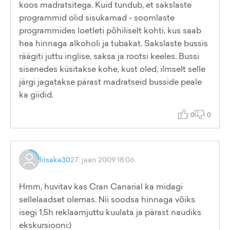
koos madratsitega. Kuid tundub, et sakslaste
programmid olid sisukamad - soomlaste
programmides loetleti põhiliselt kohti, kus saab
hea hinnaga alkoholi ja tubakat. Sakslaste bussis
räägiti juttu inglise, saksa ja rootsi keeles. Bussi
sisenedes küsitakse kohe, kust oled, ilmselt selle
järgi jagatakse pärast madratseid busside peale
ka giidid.
0
0
liisake30
27. jaan 2009 18:06
Hmm, huvitav kas Cran Canarial ka midagi
sellelaadset olemas. Nii soodsa hinnaga võiks
isegi 1,5h reklaamjuttu kuulata ja pärast naudiks
ekskursiooni:)