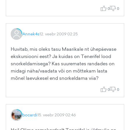
0
0
Annek4s
12. veebr 2009 02:25
Huvitab, mis oleks tasu Maarikale nt ühepäevase
ekskursiooni eest? Ja kuidas on Tenerifel lood
snorkeldamisega? Kas suuremates randades on
midagi näha/vaadata või on mõttekam lasta
mõnel laevukesel end snorkeldama viia?
0
0
bocardi
15. veebr 2009 02:46