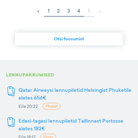
‹
›
1
2
3
4
5
Otsi foorumist
LENNUPAKKUMISED
Qatar Airwaysi lennupiletid Helsingist Phuketile
alates 656€
Eile 20:22
Phuket
Edasi-tagasi lennupiletid Tallinnast Portosse
alates 182€
Eile 19:17
Porto