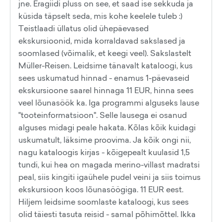
jne. Eragiidi pluss on see, et saad ise sekkuda ja
küsida täpselt seda, mis kohe keelele tuleb :)
Teistlaadi üllatus olid ühepäevased
ekskursioonid, mida korraldavad sakslased ja
soomlased (võimalik, et keegi veel). Sakslastelt
Müller-Reisen. Leidsime tänavalt kataloogi, kus
sees uskumatud hinnad - enamus 1-päevaseid
ekskursioone saarel hinnaga 11 EUR, hinna sees
veel lõunasöök ka. Iga programmi alguseks lause
"tooteinformatsioon". Selle lausega ei osanud
alguses midagi peale hakata. Kõlas kõik kuidagi
uskumatult, läksime proovima. Ja kõik ongi nii,
nagu kataloogis kirjas - kõigepealt kuulasid 1,5
tundi, kui hea on magada merino-villast madratsi
peal, siis kingiti igaühele pudel veini ja siis toimus
ekskursioon koos lõunasöögiga. 11 EUR eest.
Hiljem leidsime soomlaste kataloogi, kus sees
olid täiesti tasuta reisid - samal põhimõttel. Ikka