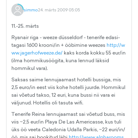
simmo
24. märts 2009 05:05
11.-25. märts
Ryanair riga - weeze düsseldorf - tenerife edasi-
tagasi 1600 krooni/in + ööbimine weezes
http://w
ww.jagerhofweeze.de/
kaks korda kokku 55 eur/in
(ilma hommikusöögita, kuna lennud läksid
hommikul vara).
Saksas saime lennujaamast hotelli bussiga, mis
2,5 euro/in eest viis kohe hotelli juurde. Hommikul
sai võetud takso, 12 euri, kuna bussi nii vara ei
väljunud. Hotellis oli tasuta wifi.
Tenerife Reina lennujaamast sai võetud buss, mis
viis ~2,5 eur/in Playa De Las Americasse, kus tuli
üks öö veeta Caledonia Udalla Parkis, ~22 euri/in/
öö, mis sai bookitud läbi
http://www.alpharooms.