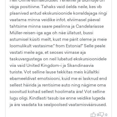
Hei! Olime esmakordselt Tenerifel ja üldmulje on
väga positiivne. Tahaks vaid öelda neile, kes vb
plaanivad antud ekskursioonide korraldajaga ringi
vaatama minna veidike infot. elviimasel päeval
tahtsime minna saare pealinna ja Candelariasse
Müller-reisen-iga aga oh näe üllatust, bussi
astumisel küsiti meilt, kust me pärit oleme ja meie
loomulikult vastasime:" from Estonia!" Selle peale
vastati meile aga, et seoses viimase aja
taskuvargustega on neil lubatud ekskursioonidele
viia vaid United Kingdom-i ja Skandinaavia
turiste. Vot selline lause tekkitas meis küllaltki
ebameeldivat emotsiooni, kuid me ei lasknud end
sellest häirida ja rentisime auto ning nägime oma
soovitud kohad sellest hoolimata ära! Vot selline
lugu oligi. Kindlasti tasub ise enne veidike lugeda
ja ära vaadata ka sealpoolsed vaatamisväärsused.
0
0