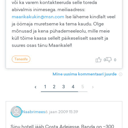
või ka varem kontakteeruda selle toreda
abivalmis inimesega. meiliaadress:
maarikakukin@msn.com
Ise läheme kindlalt veel
ja öömaja muretseme ka tema kaudu. Olge
mõnusad ja kena pühademeeleolu, mille meie
küll tõime kaasa sellelt päikeseliselt saarelt ja
suures osas tänu Maarikale!!
Tenerife
0
0
Mine uusima kommentaari juurde
‹
›
1
2
3
4
5
Naabrimees
6. jaan 2009 15:39
Sinu hotell jääb Costa Adejesse. Randa on ~300