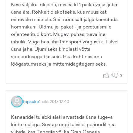
Keskväljakul oli pidu, mis ca kl 1 paiku vajus juba
üsna ära. Rohkelt diskoteeke, kus muusikat
erinevale maitsele. Sai mõnusalt jalga keerutada
hommikuni. Üldmulje: paketi- ja pereturismile
orienteeritud koht. Mugav, puhas, turvaline,
rahulik. Väga hea ühistranspordivõrgustik. Talvel
üsna jahe. Ujumiseks kindlasti võtta
soojendusega bassein. Hea koht niisama
lõõgastumiseks ja mittemidagitegemiseks.
4
0
topsuke
1. okt 2017 17:40
Kanaaridel tulebki alati arvestada üsna tugeva
kirde tuulega. Sestap ongi talvisel perioodil hea
viibida, kas Tenerife või ka Gran Canaria