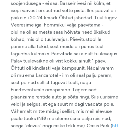
soojendusega - ei saa. Basseinivesi nii külm, et
isegi varvast ei suutnud vette pista. Ilm: päeval oli
päike nii 20-24 kraadi. Õhtud jahedad. Tuul tugev.
Veeresime igal hommikul välja päevitama -
oluline oli esimeste seas hõivata need üksikud
kohad, mis olid tuulevarjus. Päevitustoolile
panime alla tekid, sest muidu oli puhus tuul
taguotsa külmaks. Päevitada sai ainult tuulevarjus.
Palav tuulevaikne oli vist kokku ainult 1 päev.
Õhtuti oli kindlasti vaja kampsunit. Nädal varem
oli mu ema Lanzarotel - ilm oli seal palju parem,
sest polnud sellist tugevat tuult, nagu
Fuerteventurale omapärane. Tegemised:
plaanisime rentida auto ja sõita ringi. Siis uurisime
veidi ja selgus, et ega suurt midagi vaadata pole.
Vähemalt mitte midagi sellist, mis meil elevuse
peale tooks (NB! me oleme üsna palju reisinud,
seega "elevus" ongi raske tekkima). Oasis Park (
htt