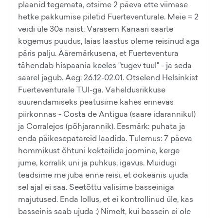
plaanid tegemata, otsime 2 päeva ette viimase
hetke pakkumise piletid Fuerteventurale. Meie = 2
veidi üle 30a naist. Varasem Kanaari saarte
kogemus puudus, laias laastus oleme reisinud aga
päris palju. Ääremärkusena, et Fuerteventura
tähendab hispaania keeles "tugev tuul" - ja seda
saarel jagub. Aeg: 26.12-02.01. Otselend Helsinkist
Fuerteventurale TUI-ga. Vaheldusrikkuse
suurendamiseks peatusime kahes erinevas
piirkonnas - Costa de Antigua (saare idarannikul)
ja Corralejos (põhjarannik). Eesmärk: puhata ja
enda päikesepatareid laadida. Tulemus: 7 päeva
hommikust õhtuni kokteilide joomine, kerge
jume, korralik uni ja puhkus, igavus. Muidugi
teadsime me juba enne reisi, et ookeanis ujuda
sel ajal ei saa. Seetõttu valisime basseiniga
majutused. Enda lollus, et ei kontrollinud üle, kas
basseinis saab ujuda :) Nimelt, kui bassein ei ole