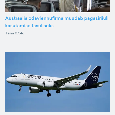
Austraalia odavlennufirma muudab pagasiriiuli
kasutamise tasuliseks
Täna 07:46