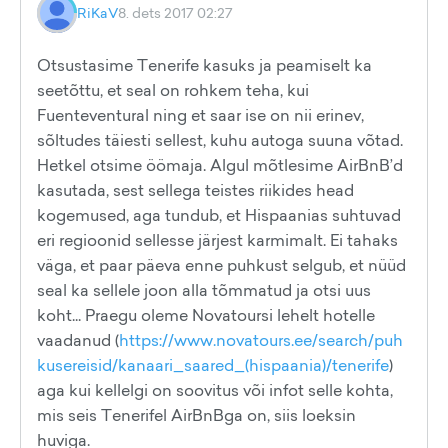
RiKaV
8. dets 2017 02:27
Otsustasime Tenerife kasuks ja peamiselt ka
seetõttu, et seal on rohkem teha, kui
Fuenteventural ning et saar ise on nii erinev,
sõltudes täiesti sellest, kuhu autoga suuna võtad.
Hetkel otsime öömaja. Algul mõtlesime AirBnB’d
kasutada, sest sellega teistes riikides head
kogemused, aga tundub, et Hispaanias suhtuvad
eri regioonid sellesse järjest karmimalt. Ei tahaks
väga, et paar päeva enne puhkust selgub, et nüüd
seal ka sellele joon alla tõmmatud ja otsi uus
koht... Praegu oleme Novatoursi lehelt hotelle
vaadanud (
https://www.novatours.ee/search/puh
kusereisid/kanaari_saared_(hispaania)/tenerife
)
aga kui kellelgi on soovitus või infot selle kohta,
mis seis Tenerifel AirBnBga on, siis loeksin
huviga.