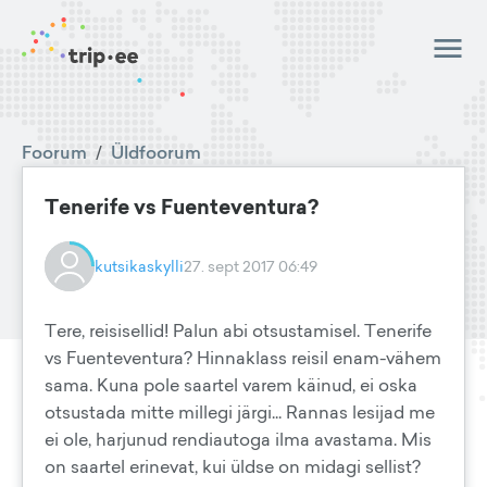
Foorum
/
Üldfoorum
Tenerife vs Fuenteventura?
kutsikaskylli
27. sept 2017 06:49
Tere, reisisellid! Palun abi otsustamisel. Tenerife
vs Fuenteventura? Hinnaklass reisil enam-vähem
sama. Kuna pole saartel varem käinud, ei oska
otsustada mitte millegi järgi... Rannas lesijad me
ei ole, harjunud rendiautoga ilma avastama. Mis
on saartel erinevat, kui üldse on midagi sellist?