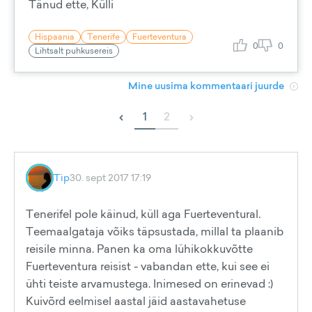
Tänud ette, Külli
Hispaania
Tenerife
Fuerteventura
0
0
Lihtsalt puhkusereis
Mine uusima kommentaari juurde
‹
›
1
2
Tip
30. sept 2017 17:19
Tenerifel pole käinud, küll aga Fuerteventural.
Teemaalgataja võiks täpsustada, millal ta plaanib
reisile minna. Panen ka oma lühikokkuvõtte
Fuerteventura reisist - vabandan ette, kui see ei
ühti teiste arvamustega. Inimesed on erinevad :)
Kuivõrd eelmisel aastal jäid aastavahetuse