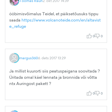
Toomas Raun
2. okt 2017 14:39
ööbimisvõimalus Teidel, et päiksetõusuks tippu
saada
https://www.volcanoteide.com/en/altavist
e_refuge
0
0
margus360
6. dets 2017 13:29
Ja millist kuurorti siis peatuspaigana soovitada ?
Üritada omal käel lennata ja bronnida või võtta
ntx Auringost pakett ?
0
0