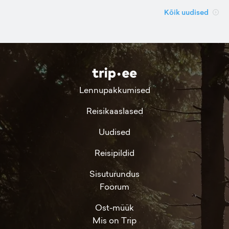
Kõik uudised
Lennupakkumised
Reisikaaslased
Uudised
Reisipildid
Sisuturundus
Foorum
Ost-müük
Mis on Trip