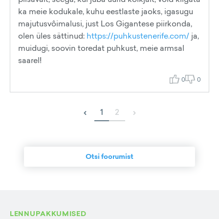
ka meie kodukale, kuhu eestlaste jaoks, igasugu
majutusvôimalusi, just Los Gigantese piirkonda,
olen üles sättinud:
https://puhkustenerife.com/
ja,
muidugi, soovin toredat puhkust, meie armsal
saarel!
0
0
‹
›
1
2
Otsi foorumist
LENNUPAKKUMISED