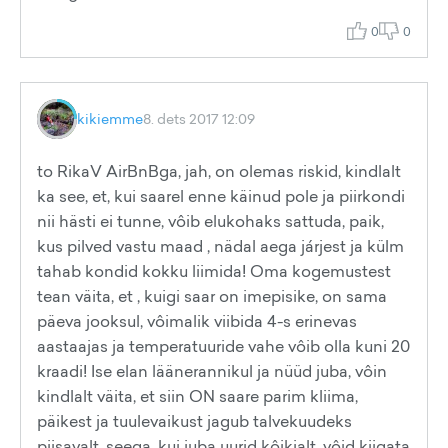
0
0
kikiemme
8. dets 2017 12:09
to RikaV AirBnBga, jah, on olemas riskid, kindlalt
ka see, et, kui saarel enne käinud pole ja piirkondi
nii hästi ei tunne, vôib elukohaks sattuda, paik,
kus pilved vastu maad , nädal aega járjest ja külm
tahab kondid kokku liimida! Oma kogemustest
tean väita, et , kuigi saar on imepisike, on sama
päeva jooksul, vôimalik viibida 4-s erinevas
aastaajas ja temperatuuride vahe vôib olla kuni 20
kraadi! Ise elan läänerannikul ja nüüd juba, vôin
kindlalt väita, et siin ON saare parim kliima,
päikest ja tuulevaikust jagub talvekuudeks
piisavalt, seega, kui juba uurid kôikjalt, vôid kiigata