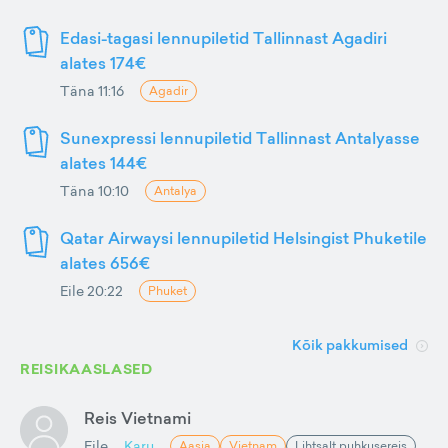
Edasi-tagasi lennupiletid Tallinnast Agadiri
alates 174€
Täna 11:16
Agadir
Sunexpressi lennupiletid Tallinnast Antalyasse
alates 144€
Täna 10:10
Antalya
Qatar Airwaysi lennupiletid Helsingist Phuketile
alates 656€
Eile 20:22
Phuket
Kõik pakkumised
REISIKAASLASED
Reis Vietnami
Eile
Karu
Aasia
Vietnam
Lihtsalt puhkusereis