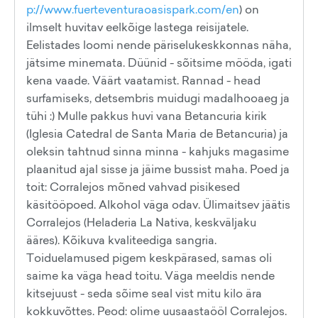
p://www.fuerteventuraoasispark.com/en
) on
ilmselt huvitav eelkõige lastega reisijatele.
Eelistades loomi nende päriselukeskkonnas näha,
jätsime minemata. Düünid - sõitsime mööda, igati
kena vaade. Väärt vaatamist. Rannad - head
surfamiseks, detsembris muidugi madalhooaeg ja
tühi :) Mulle pakkus huvi vana Betancuria kirik
(Iglesia Catedral de Santa Maria de Betancuria) ja
oleksin tahtnud sinna minna - kahjuks magasime
plaanitud ajal sisse ja jäime bussist maha. Poed ja
toit: Corralejos mõned vahvad pisikesed
käsitööpoed. Alkohol väga odav. Ülimaitsev jäätis
Corralejos (Heladeria La Nativa, keskväljaku
ääres). Kõikuva kvaliteediga sangria.
Toiduelamused pigem keskpärased, samas oli
saime ka väga head toitu. Väga meeldis nende
kitsejuust - seda sõime seal vist mitu kilo ära
kokkuvõttes. Peod: olime uusaastaööl Corralejos.