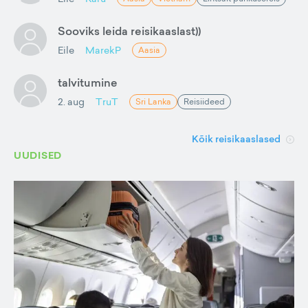
Sooviks leida reisikaaslast))
Eile
MarekP
Aasia
talvitumine
2. aug
TruT
Sri Lanka
Reisiideed
Kõik reisikaaslased
UUDISED