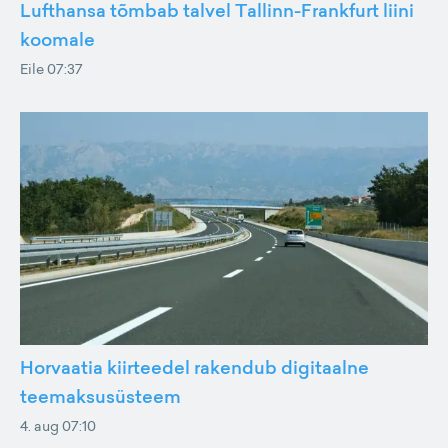
Lufthansa tõmbab talvel Tallinn-Frankfurt liini
koomale
Eile 07:37
Horvaatia kiirteedel rakendub digitaalne
teemaksusüsteem
4. aug 07:10