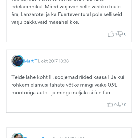
edelarannikul. Mäed varjavad selle vastiku tuule
ära, Lanzarotel ja ka Fuerteventural pole selliseid
varju pakkuvaid mäeahelikke.
1
0
Mart T
1. okt 2017 18:38
Teide lahe koht !! , soojemad riided kaasa ! Ja kui
rohkem elamusi tahate võtke mingi väike 0.9L
mootoriga auto... ja minge neljakesi fun fun
0
0