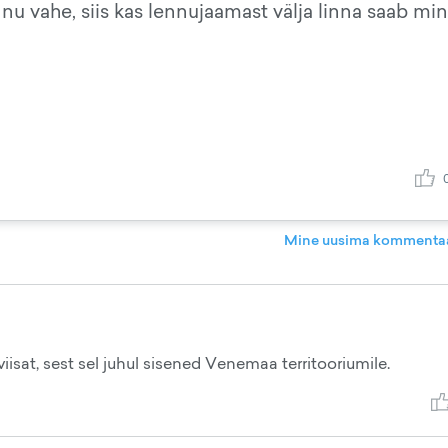
nu vahe, siis kas lennujaamast välja linna saab mi
Mine uusima kommentaa
isat, sest sel juhul sisened Venemaa territooriumile.