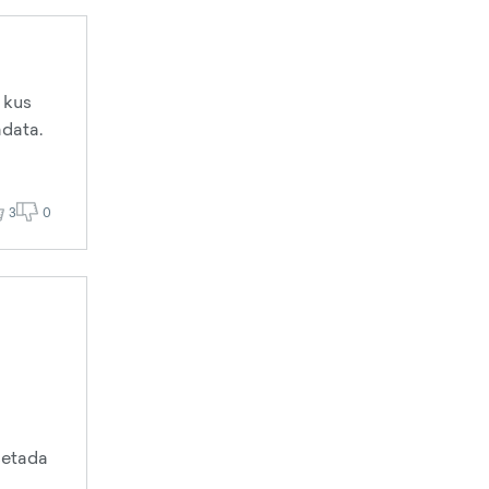
 kus
adata.
3
0
setada