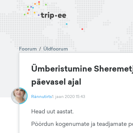
Foorum
/
Üldfoorum
Ümberistumine Sheremetje
päevasel ajal
Rännutirts
1. jaan 2020 15:43
Head uut aastat.
Pöördun kogenumate ja teadjamate pool