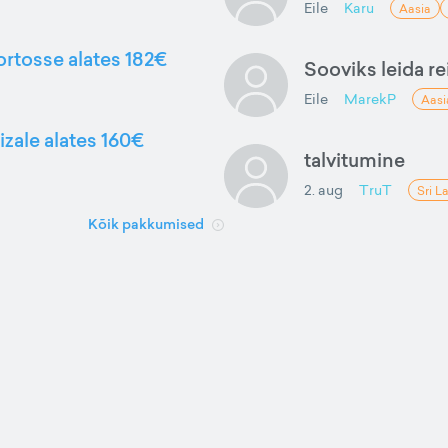
Eile
Karu
Aasia
ortosse alates 182€
Sooviks leida rei
Eile
MarekP
Aasi
izale alates 160€
talvitumine
2. aug
TruT
Sri L
Kõik pakkumised