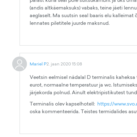
pärast kuna seal pole suitsukambrit ja üks oma 
(andis altkäemaksuks) vabaks, teine jäeti lenn
aeglaselt. Ma suutsin seal baaris elu kalleimat õ
lennates piletitele juurde maksnud.
Mariel P
2. jaan 2020 15:08
Veetsin eelmisel nädalal D terminalis kaheksa tun
eurot, normaalne temperatuur ja wc. Istumiseks
järjekorda polnud. Ainult elektripistikutest tun
Terminalis olev kapselhotell:
https://www.svo.
oska kommenteerida. Teistes termidalides as