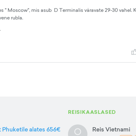
 " Moscow", mis asub D Terminalis väravate 29-30 vahel. K
ene rubla.
.
REISIKAASLASED
t Phuketile alates 656€
Reis Vietnami