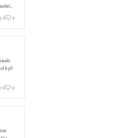
del...
3
3
 saab
d kyll
0
0
ise