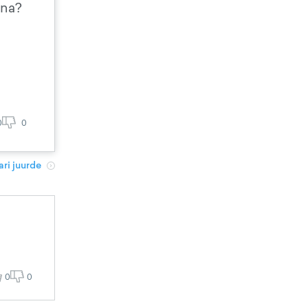
nna?
0
0
ri juurde
0
0