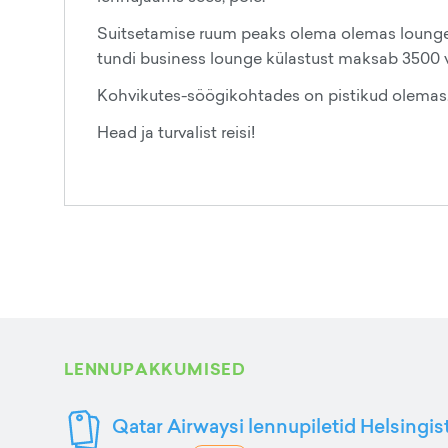
Suitsetamise ruum peaks olema olemas lounges
tundi business lounge külastust maksab 3500 v
Kohvikutes-söögikohtades on pistikud olemas
Head ja turvalist reisi!
LENNUPAKKUMISED
Qatar Airwaysi lennupiletid Helsingis