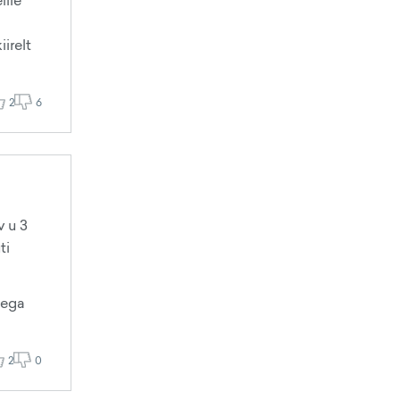
lile
irelt
2
6
v u 3
ti
 ega
2
0