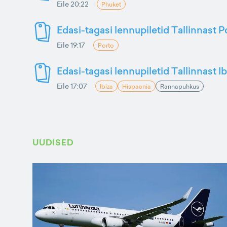
Eile 20:22
Phuket
Edasi-tagasi lennupiletid Tallinnast P
Eile 19:17
Porto
Edasi-tagasi lennupiletid Tallinnast Ib
Eile 17:07
Ibiza
Hispaania
Rannapuhkus
UUDISED