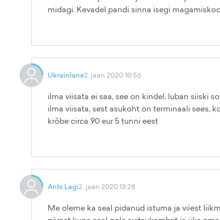
midagi. Kevadel pandi sinna isegi magamiskook
Ukrainlane
2. jaan 2020 10:56
ilma viisata ei saa, see on kindel. luban siisk
ilma viisata, sest asukoht on terminaali sees, 
krõbe circa 90 eur 5 tunni eest
Ants Lagi
2. jaan 2020 13:28
Me oleme ka seal pidanud istuma ja viiest liik