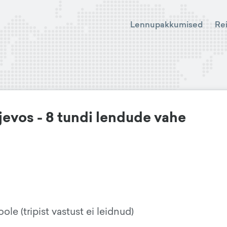
Lennupakkumised
Re
vos - 8 tundi lendude vahe
e (tripist vastust ei leidnud)