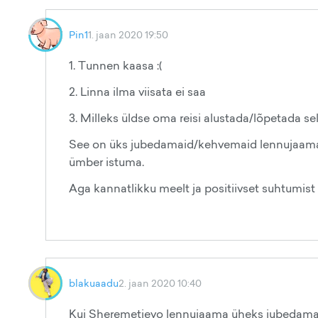
Pin1
1. jaan 2020 19:50
1. Tunnen kaasa :(
2. Linna ilma viisata ei saa
3. Milleks üldse oma reisi alustada/lõpetada s
See on üks jubedamaid/kehvemaid lennujaamas
ümber istuma.
Aga kannatlikku meelt ja positiivset suhtumist i
blakuaadu
2. jaan 2020 10:40
Kui Sheremetjevo lennujaama üheks jubedamaks 