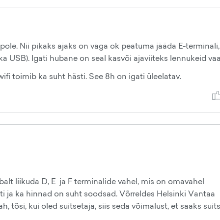
pole. Nii pikaks ajaks on väga ok peatuma jääda E-terminali,
 (ka USB). Igati hubane on seal kasvõi ajaviiteks lennukeid va
fi toimib ka suht hästi. See 8h on igati üleelatav.
alt liikuda D, E ja F terminalide vahel, mis on omavahel
i ja ka hinnad on suht soodsad. Võrreldes Helsinki Vantaa
tõsi, kui oled suitsetaja, siis seda võimalust, et saaks suit