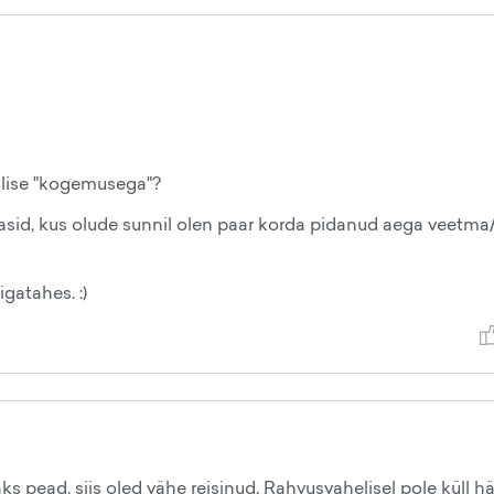
ellise "kogemusega"?
id, kus olude sunnil olen paar korda pidanud aega veetma
gatahes. :)
pead, siis oled vähe reisinud. Rahvusvahelisel pole küll h