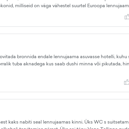
onid, milliseid on väga vähestel suurtel Euroopa lennujaama
i soovitada bronnida endale lennujaama asuvasse hotelli, kuhu
korralik tuba aknadega kus saab dushi minna või pikutada, hin
mest kaks nabiti seal lennujaamas kinni. Üks WC s suitsetam