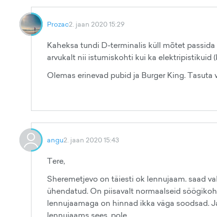
Prozac
2. jaan 2020 15:29
Kaheksa tundi D-terminalis küll mõtet passida 
arvukalt nii istumiskohti kui ka elektripistikuid
Olemas erinevad pubid ja Burger King. Tasuta wi
angu
2. jaan 2020 15:43
Tere,
Sheremetjevo on täiesti ok lennujaam. saad vab
ühendatud. On piisavalt normaalseid söögikoht
lennujaamaga on hinnad ikka väga soodsad. Jah, 
lennujaams sees, pole.