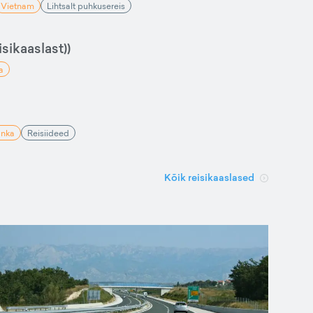
Vietnam
Lihtsalt puhkusereis
sikaaslast))
a
anka
Reisiideed
Kõik reisikaaslased