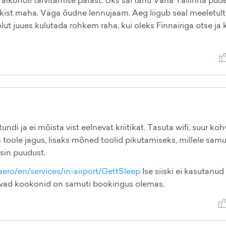
alkoholi tarvitamise pärast. Üks sai tänu Vana Tallinna pude
ukist maha. Väga õudne lennujaam. Aeg liigub seal meeletult
lut juues kulutada rohkem raha, kui oleks Finnairiga otse ja ki
di ja ei mõista vist eelnevat kriitikat. Tasuta wifi, suur koh
 toole jagus, lisaks mõned toolid pikutamiseks, millele samu
dsin puudust.
aero/en/services/in-airport/GettSleep
Ise siiski ei kasutanud
uvad kookonid on samuti bookingus olemas.