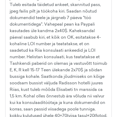
Tuleb esitada täidetud ankeet, skannitud pass,
jpeg failis pilt ja töökoha kiri. Saadan nõutud
dokumendid teele ja järgneb 7 päeva "töö
dokumentidega". Vahepeal pean ka Paypali
kasutades üle kandma 2x40$. Kaheksandal
päeval saabub kiri, et kõik on OK, esitatakse 4-
kohaline LOI number ja teatatakse, et on
saadetud ka Riia konsulaati ankeedid ja LOI
number. Helistan konsulaati, kus teatatakse et
Tashkendi paberid on olemas ja vastuvõtt toimub
E, K, R kell 15-17 Teen ülekande 2x70$ ja sõidan
bussiga kohale. Saatkonda jõudmiseks on kõige
soodsam bussist väljuda Radisson hotelli juures
Riias, kust tuleb mõõda Elisabeti tn marssida ca
1,5 km. Kohal olles õnnestub ära võluda nii valvur
kui ka konsulaaditöötaja ja kuna dokumendid on
korras, saan passid viisadega poole tunniga.
kokku kulutused ühele 40+70(viisa tasu)+20(fotod,