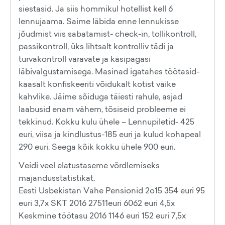
siestasid. Ja siis hommikul hotellist kell 6
lennujaama. Saime läbida enne lennukisse
jõudmist viis sabatamist- check-in, tollikontroll,
passikontroll, üks lihtsalt kontrolliv tädi ja
turvakontroll väravate ja käsipagasi
läbivalgustamisega. Masinad igatahes töötasid-
kaasalt konfiskeeriti võidukalt kotist väike
kahvlike. Jäime sõiduga täiesti rahule, asjad
laabusid enam vähem, tõsiseid probleeme ei
tekkinud. Kokku kulu ühele – Lennupiletid- 425
euri, viisa ja kindlustus-185 euri ja kulud kohapeal
290 euri. Seega kõik kokku ühele 900 euri.
Veidi veel elatustaseme võrdlemiseks
majandusstatistikat.
Eesti Usbekistan Vahe Pensionid 2o15 354 euri 95
euri 3,7x SKT 2016 27511euri 6062 euri 4,5x
Keskmine töötasu 2016 1146 euri 152 euri 7,5x