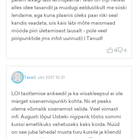
alles idee tasandil ja muidugi eelduslikult me siiski
lendame, aga kuna plaanis oleks paar riiki seal
kandis vaadata, siis käis läbi mõte maismaad
mööda piiri ületamisest (ausalt - pole veel
piiripunktide jms infot uurinud:) ) Tänud!
0
0
Tera
8. okt 2017 10:31
LOI taotlemise ankeedil ja ka viisakleepsul ei ole
märget sisenemispunkti kohta. Nii et peaks
olema võimalik sisenemist valida. Veel viimast
infi. Augusti lõpul Usbeki riigipank tõstis sommi
kurssi ametlikuks vahetuseks kaks korda. Nüüd
on see juba lähedal musta turu kursile ja kliendil