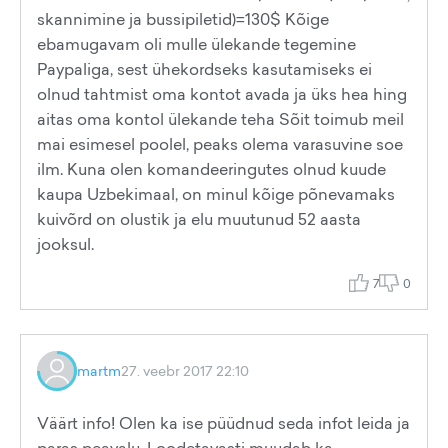
skannimine ja bussipiletid)=130$ Kõige
ebamugavam oli mulle ülekande tegemine
Paypaliga, sest ühekordseks kasutamiseks ei
olnud tahtmist oma kontot avada ja üks hea hing
aitas oma kontol ülekande teha Sõit toimub meil
mai esimesel poolel, peaks olema varasuvine soe
ilm. Kuna olen komandeeringutes olnud kuude
kaupa Uzbekimaal, on minul kõige põnevamaks
kuivõrd on olustik ja elu muutunud 52 aasta
jooksul.
7
0
martm
27. veebr 2017 22:10
Väärt info! Olen ka ise püüdnud seda infot leida ja