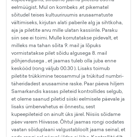
eelmüügist. Mul on kombeks ,et pikematel
sõitudel teises kultuuriruumis arusaamatuste
vältimiseks, kirjutan alati paberile alg ja sihtkoha,
aja ja piletite arvu mille ulatan kassiirile. Paraku
siin see ei toimi. Mulle korrutatakse pidevalt, et
milleks ma tahan sõita 9. mail ja lõpuks
vormistatakse pilet sõidu algusega 8. mail
põhjendusega , et jaamas tuleb olla juba enne
keskööd (rong väljub 00.30 ). Lisaks toimub
piletite trükkimine teosammul ja trükitud numbri-
täheridadest arusaamine raske. Paar päeva hiljem
Samarkandis kassas pileteid kontrollides selgub,
et oleme saanud piletid siiski eelmisele päevale ja
lisaks ümbervahetus ei õnnestu, sest
kupeepileteid on ainult üks järel. Niisiis sõidame
päev varem Hiivasse. Õhtul jaamas rongi oodates
vaatan sõiduplaani valgustabloolt jaama seinal, et