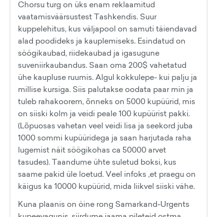
Chorsu turg on üks enam reklaamitud
vaatamisväärsustest Tashkendis. Suur
kuppelehitus, kus väljapool on samuti täiendavad
alad poodideks ja kauplemiseks. Esindatud on
söögikaubad, riidekaubad ja igasugune
suveniirkaubandus. Saan oma 200$ vahetatud
ühe kaupluse ruumis. Algul kokkulepe- kui palju ja
millise kursiga. Siis palutakse oodata paar min ja
tuleb rahakoorem, õnneks on 5000 kupüürid, mis
on siiski kolm ja veidi peale 100 kupüürist pakki.
(Lõpuosas vahetan veel veidi lisa ja seekord juba
1000 sommi kupüüridega ja saan harjutada raha
lugemist näit söögikohas ca 50000 arvet
tasudes). Taandume ühte suletud boksi, kus
saame pakid üle loetud. Veel infoks ,et praegu on
käigus ka 10000 kupüürid, mida liikvel siiski vähe.
Kuna plaanis on öine rong Samarkand-Urgents
kupeevagunis, siirdume jaama pileteid ostma