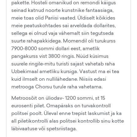
pakette. Hosteli omanikud on remondi käigus
seinad katnud noorte kunstnike fantaasiaga,
meie toas olid Pariisi vaated. Üldiselt kõikides
meie peatuskohtades sai arveldada dollarites,
sellega ei olnud vaja vähemalt siin tegutseda
suurte rahapakkidega. Momendil oli turukurss
7900-8000 sommi dollari eest, ametlik
pangakurss vist 3800 ringis. Nüüd küsimus
suurele ringile-mitu turisti sajast vahetab raha
Uzbekimaal ametliku kursiga. Vastust ma ei tea
kuid ilmselt on nullilähedane. Niisiis edasi
metrooga Chorsu turule raha vahetama.
Metroosõit on üliodav- 1200 sommi, st 15
eurosenti pilet. Omapäraks on turvakontroll
politsei poolt. Üleval enne trepist laskumist ja ka
all piletikontrolli alas politsei kontrollib sinu kotte
läbivaatuse või spetsriistaga.