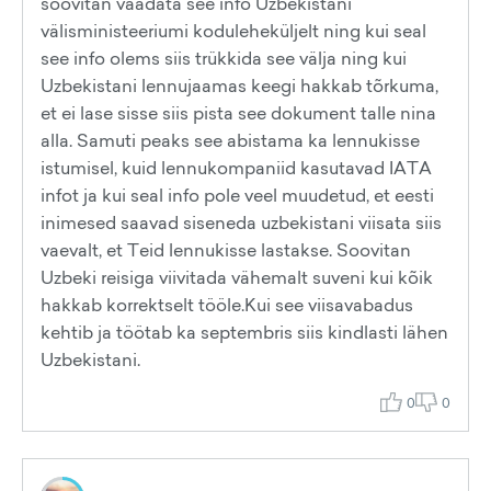
soovitan vaadata see info Uzbekistani
välisministeeriumi koduleheküljelt ning kui seal
see info olems siis trükkida see välja ning kui
Uzbekistani lennujaamas keegi hakkab tõrkuma,
et ei lase sisse siis pista see dokument talle nina
alla. Samuti peaks see abistama ka lennukisse
istumisel, kuid lennukompaniid kasutavad IATA
infot ja kui seal info pole veel muudetud, et eesti
inimesed saavad siseneda uzbekistani viisata siis
vaevalt, et Teid lennukisse lastakse. Soovitan
Uzbeki reisiga viivitada vähemalt suveni kui kõik
hakkab korrektselt tööle.Kui see viisavabadus
kehtib ja töötab ka septembris siis kindlasti lähen
Uzbekistani.
0
0