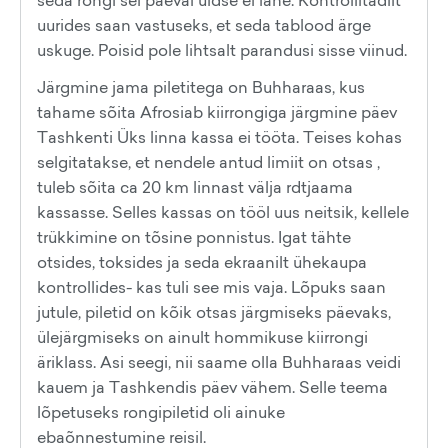
seda rongi sel päeval üldse ei lähe. Kontrollitädilt
uurides saan vastuseks, et seda tablood ärge
uskuge. Poisid pole lihtsalt parandusi sisse viinud.
Järgmine jama piletitega on Buhharaas, kus
tahame sõita Afrosiab kiirrongiga järgmine päev
Tashkenti Üks linna kassa ei tööta. Teises kohas
selgitatakse, et nendele antud limiit on otsas ,
tuleb sõita ca 20 km linnast välja rdtjaama
kassasse. Selles kassas on tööl uus neitsik, kellele
trükkimine on tõsine ponnistus. Igat tähte
otsides, toksides ja seda ekraanilt ühekaupa
kontrollides- kas tuli see mis vaja. Lõpuks saan
jutule, piletid on kõik otsas järgmiseks päevaks,
ülejärgmiseks on ainult hommikuse kiirrongi
äriklass. Asi seegi, nii saame olla Buhharaas veidi
kauem ja Tashkendis päev vähem. Selle teema
lõpetuseks rongipiletid oli ainuke
ebaõnnestumine reisil.