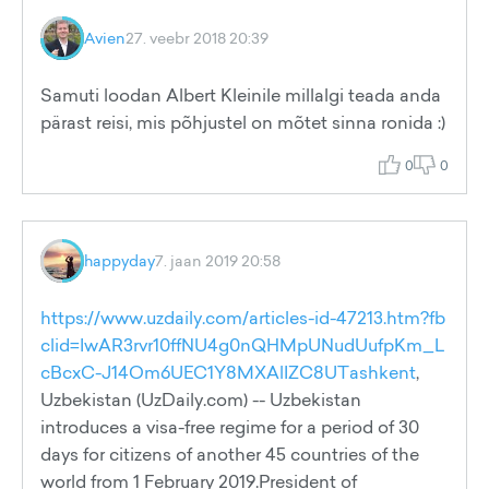
Avien
27. veebr 2018 20:39
Samuti loodan Albert Kleinile millalgi teada anda
pärast reisi, mis põhjustel on mõtet sinna ronida :)
0
0
happyday
7. jaan 2019 20:58
https://www.uzdaily.com/articles-id-47213.htm?fb
clid=IwAR3rvr10ffNU4g0nQHMpUNudUufpKm_L
cBcxC-J14Om6UEC1Y8MXAlIZC8UTashkent
,
Uzbekistan (UzDaily.com) -- Uzbekistan
introduces a visa-free regime for a period of 30
days for citizens of another 45 countries of the
world from 1 February 2019.President of