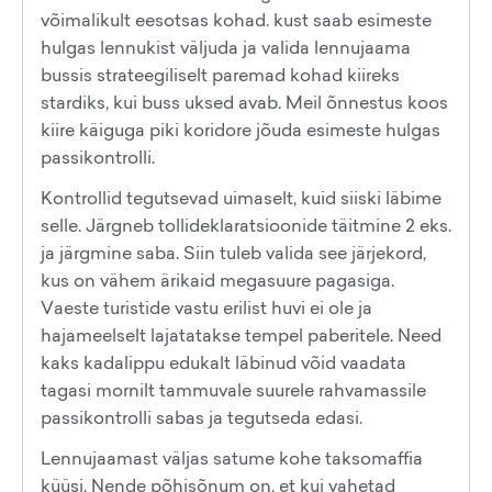
võimalikult eesotsas kohad. kust saab esimeste
hulgas lennukist väljuda ja valida lennujaama
bussis strateegiliselt paremad kohad kiireks
stardiks, kui buss uksed avab. Meil õnnestus koos
kiire käiguga piki koridore jõuda esimeste hulgas
passikontrolli.
Kontrollid tegutsevad uimaselt, kuid siiski läbime
selle. Järgneb tollideklaratsioonide täitmine 2 eks.
ja järgmine saba. Siin tuleb valida see järjekord,
kus on vähem ärikaid megasuure pagasiga.
Vaeste turistide vastu erilist huvi ei ole ja
hajameelselt lajatatakse tempel paberitele. Need
kaks kadalippu edukalt läbinud võid vaadata
tagasi mornilt tammuvale suurele rahvamassile
passikontrolli sabas ja tegutseda edasi.
Lennujaamast väljas satume kohe taksomaffia
küüsi. Nende põhisõnum on, et kui vahetad