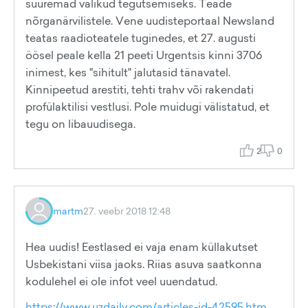
suuremad valikud tegutsemiseks. Teade
nõrganärvilistele. Vene uudisteportaal Newsland
teatas raadioteatele tuginedes, et 27. augusti
öösel peale kella 21 peeti Urgentsis kinni 3706
inimest, kes "sihitult" jalutasid tänavatel.
Kinnipeetud arestiti, tehti trahv või rakendati
profülaktilisi vestlusi. Pole muidugi välistatud, et
tegu on libauudisega.
2
0
martm
27. veebr 2018 12:48
Hea uudis! Eestlased ei vaja enam küllakutset
Usbekistani viisa jaoks. Riias asuva saatkonna
kodulehel ei ole infot veel uuendatud.
https://www.uzdaily.com/articles-id-42595.htm