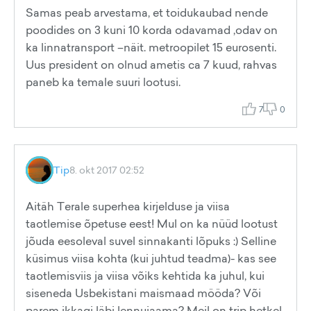
Samas peab arvestama, et toidukaubad nende
poodides on 3 kuni 10 korda odavamad ,odav on
ka linnatransport –näit. metroopilet 15 eurosenti.
Uus president on olnud ametis ca 7 kuud, rahvas
paneb ka temale suuri lootusi.
7
0
Tip
8. okt 2017 02:52
Aitäh Terale superhea kirjelduse ja viisa
taotlemise õpetuse eest! Mul on ka nüüd lootust
jõuda eesoleval suvel sinnakanti lõpuks :) Selline
küsimus viisa kohta (kui juhtud teadma)- kas see
taotlemisviis ja viisa võiks kehtida ka juhul, kui
siseneda Usbekistani maismaad mööda? Või
parem ikkagi läbi lennujaama? Meil on trip hetkel