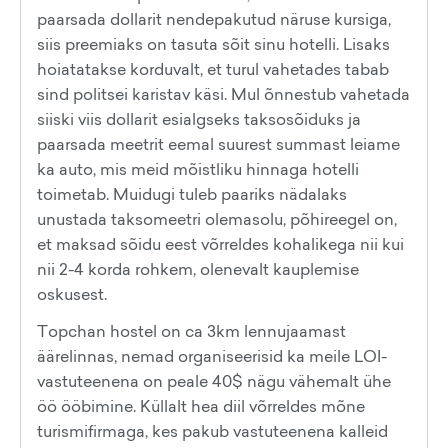
paarsada dollarit nendepakutud näruse kursiga,
siis preemiaks on tasuta sõit sinu hotelli. Lisaks
hoiatatakse korduvalt, et turul vahetades tabab
sind politsei karistav käsi. Mul õnnestub vahetada
siiski viis dollarit esialgseks taksosõiduks ja
paarsada meetrit eemal suurest summast leiame
ka auto, mis meid mõistliku hinnaga hotelli
toimetab. Muidugi tuleb paariks nädalaks
unustada taksomeetri olemasolu, põhireegel on,
et maksad sõidu eest võrreldes kohalikega nii kui
nii 2-4 korda rohkem, olenevalt kauplemise
oskusest.
Topchan hostel on ca 3km lennujaamast
äärelinnas, nemad organiseerisid ka meile LOI-
vastuteenena on peale 40$ nägu vähemalt ühe
öö ööbimine. Küllalt hea diil võrreldes mõne
turismifirmaga, kes pakub vastuteenena kalleid