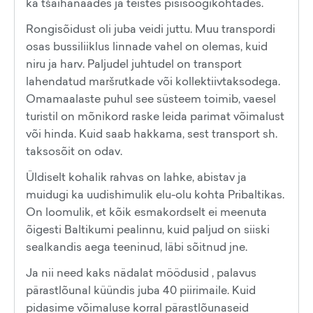
ka tšaihanaades ja teistes pisisõõgikohtades.
Rongisõidust oli juba veidi juttu. Muu transpordi
osas bussiliiklus linnade vahel on olemas, kuid
niru ja harv. Paljudel juhtudel on transport
lahendatud maršrutkade või kollektiivtaksodega.
Omamaalaste puhul see süsteem toimib, vaesel
turistil on mõnikord raske leida parimat võimalust
või hinda. Kuid saab hakkama, sest transport sh.
taksosõit on odav.
Üldiselt kohalik rahvas on lahke, abistav ja
muidugi ka uudishimulik elu-olu kohta Pribaltikas.
On loomulik, et kõik esmakordselt ei meenuta
õigesti Baltikumi pealinnu, kuid paljud on siiski
sealkandis aega teeninud, läbi sõitnud jne.
Ja nii need kaks nädalat möödusid , palavus
pärastlõunal küündis juba 40 piirimaile. Kuid
pidasime võimaluse korral pärastlõunaseid