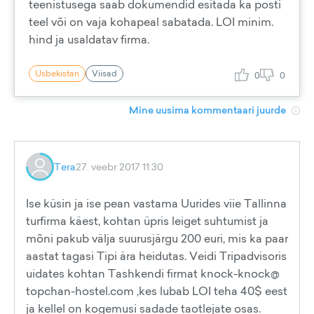
teenistusega saab dokumendid esitada ka posti
teel või on vaja kohapeal sabatada. LOI minim.
hind ja usaldatav firma.
Usbekistan
Viisad
0
0
Mine uusima kommentaari juurde
Tera
27. veebr 2017 11:30
Ise küsin ja ise pean vastama Uurides viie Tallinna
turfirma käest, kohtan üpris leiget suhtumist ja
mõni pakub välja suurusjärgu 200 euri, mis ka paar
aastat tagasi Tipi ära heidutas. Veidi Tripadvisoris
uidates kohtan Tashkendi firmat knock-knock@
topchan-hostel.com ,kes lubab LOI teha 40$ eest
ja kellel on kogemusi sadade taotlejate osas.