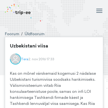
Foorum
/
Üldfoorum
Uzbekistani viisa
Tera
2. nov 2016 17:33
Kas on mõnel värskemaid kogemusi 2 nädalase
Uzbekistani turismiviisa soodsaks hankimiseks.
Välisministeerium viitab Riia
konsulaarteenistuse poole, samas on infi LOI
hankimisega Tashkendi firmade käest ja
Tashkendi lennuväljal viisa saamisega. Kas Riia