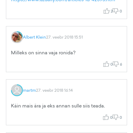
2
0
Albert Klein
27. veebr 2018 15:51
Milleks on sinna vaja ronida?
0
6
martm
27. veebr 2018 16:14
Käin mais ära ja eks annan sulle siis teada.
0
0