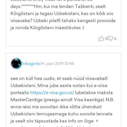
days.*********Hm, kui ma lendan Taškenti, sealt
Kõrgõstani ja tagasi Uzbekistani, kas on kõik siis
viisavaba? Uzbeki pilaffi tahaks kangesti proovida
ja ronida Kõrgõstani mäestikutes :)
0
0
Inkognito
14. jaan 2019 10:48
see on küll hea uudis, et saab nüüd viisavabalt
Uzbekistani. Mina juba aasta ootan kui e-viisa
portaalis
https://e-visa.gov.uz/
lubatakse maksta
MasterCardiga (praegu ainult Visa kaardiga). N.B.
enne reisi ma soovitan ikka võtta ühendust
Uzbekistani lennujaamaga kuhu soovite lennata
ja sealt siis täpsustada kas info on õige +