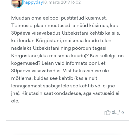
happyday
18. märts 2019 16:02
Muudan oma eelpool püstitatud küsimust.
Toimusid plaanimuutused ja nüüd küsimus, kas
30päeva viisavabadus Uzbekistani kehtib ka siis,
kui lendan Kõrgõstani, maismaa kaudu tulen
nädalaks Uzbekistani ning pöördun tagasi
Kõrgõstani (ikka maismaa kaudu)? Kas kellelgil on
kogemused? Leian vaid informatsiooni, et
30päeva viisavabadus. Vist hakkasin ise üle
mõtlema, kuidas see kehtib (kas ainult
lennujaamast saabujatele see kehtib või ei jne
jne). Kirjutasin saatkondadesse, aga vastuseid ei
ole.
0
0