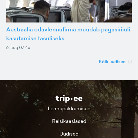
Austraalia odavlennufirma muudab pagasiriiuli
kasutamise tasuliseks
6. aug 07:46
Kõik uudised
Lennupakkumised
Reisikaaslased
Uudised