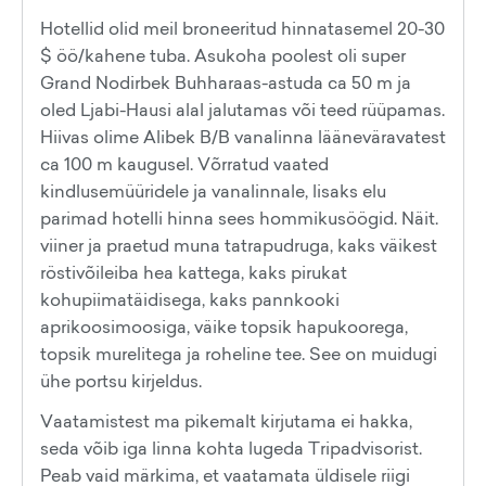
Hotellid olid meil broneeritud hinnatasemel 20-30
$ öö/kahene tuba. Asukoha poolest oli super
Grand Nodirbek Buhharaas-astuda ca 50 m ja
oled Ljabi-Hausi alal jalutamas või teed rüüpamas.
Hiivas olime Alibek B/B vanalinna lääneväravatest
ca 100 m kaugusel. Võrratud vaated
kindlusemüüridele ja vanalinnale, lisaks elu
parimad hotelli hinna sees hommikusöögid. Näit.
viiner ja praetud muna tatrapudruga, kaks väikest
röstivõileiba hea kattega, kaks pirukat
kohupiimatäidisega, kaks pannkooki
aprikoosimoosiga, väike topsik hapukoorega,
topsik murelitega ja roheline tee. See on muidugi
ühe portsu kirjeldus.
Vaatamistest ma pikemalt kirjutama ei hakka,
seda võib iga linna kohta lugeda Tripadvisorist.
Peab vaid märkima, et vaatamata üldisele riigi