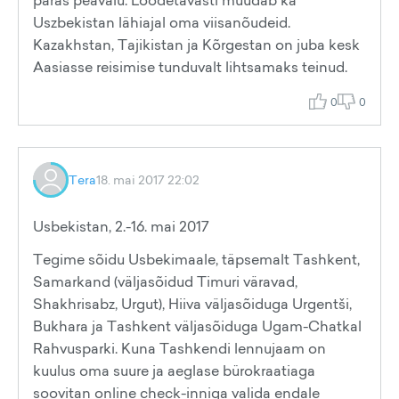
paras peavalu. Loodetavasti muudab ka
Uszbekistan lähiajal oma viisanõudeid.
Kazakhstan, Tajikistan ja Kõrgestan on juba kesk
Aasiasse reisimise tunduvalt lihtsamaks teinud.
0
0
Tera
18. mai 2017 22:02
Usbekistan, 2.-16. mai 2017
Tegime sõidu Usbekimaale, täpsemalt Tashkent,
Samarkand (väljasõidud Timuri väravad,
Shakhrisabz, Urgut), Hiiva väljasõiduga Urgentši,
Bukhara ja Tashkent väljasõiduga Ugam-Chatkal
Rahvusparki. Kuna Tashkendi lennujaam on
kuulus oma suure ja aeglase bürokraatiaga
soovitan online check-inniga valida endale