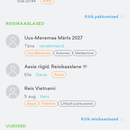
Eile 20:44
Krabi
Kõik pakkumised
REISIKAASLASED
Uus-Meremaa Märts 2027
Täna
vandermand
Uus-Meremaa
Autoreis
Matkamine
Aasia riigid. Reisikaaslane 🫶
Eile
Daiva
Aasia
Reis Vietnami
5. aug
Karu
Aasia
Vietnam
Lihtsalt puhkusereis
Kõik reisikaaslased
UUDISED