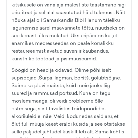
kitsikusele on vana aja mälestiste taastamine riigi
prioriteet ja sel alal saavutatud häid tulemusi. Näit
nõuka ajal oli Samarkandis Bibi Hanum täieliku
lagunemise äärel maavärinate tõttu, nüüdseks on
see kenasti üles mukitud. Üks eripära on ka ,et
enamikes medresseedes on peale korralikku
restaureerimist avatud suveniirikaubandus,
kunstnike töötoad ja pisimuuseumid.
Söögid on head ja odavad. Olime põhiliselt
supisööjad .Šurpa, lagman, borštš, golubtsõ jne.
Saime ka plovi maitsta, kuid meie jaoks liig
suured ja rammusad portsud. Kuna on tegu
moslemimaaga, oli veidi probleeme õlle
ostmisega, sest tavalistes toidupoodides
alkoriiuleid ei näe. Veidi kodunedes said aru, et
õlut tuli müüja käest eraldi küsida ja see otsitakse
sulle paljudel juhtudel kuskilt leti alt. Sama kehtis