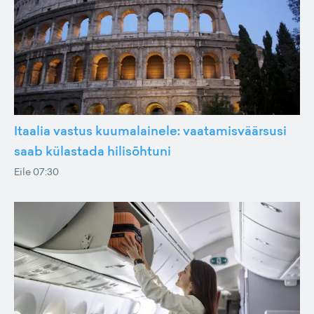
Itaalia vastus kuumalainele: vaatamisväärsusi
saab külastada hilisõhtuni
Eile 07:30