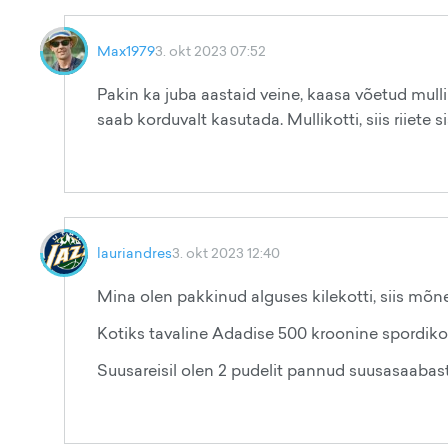
Max1979
3. okt 2023 07:52
Pakin ka juba aastaid veine, kaasa võetud mull
saab korduvalt kasutada. Mullikotti, siis riiete 
lauriandres
3. okt 2023 12:40
Mina olen pakkinud alguses kilekotti, siis mõn
Kotiks tavaline Adadise 500 kroonine spordikott
Suusareisil olen 2 pudelit pannud suusasaabas