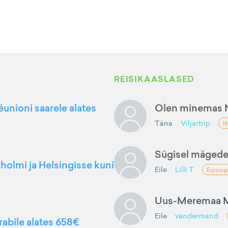
REISIKAASLASED
éunioni saarele alates
Olen minemas 
Täna
Viljartrip
N
Sügisel mäged
kholmi ja Helsingisse kuni
Eile
Lilli T
Euroop
Uus-Meremaa M
Eile
vandermand
rabile alates 658€