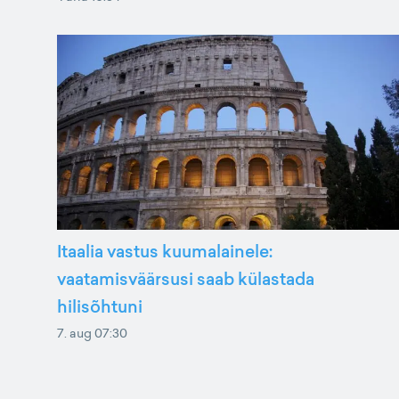
Itaalia vastus kuumalainele:
vaatamisväärsusi saab külastada
hilisõhtuni
7. aug 07:30