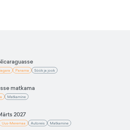
Nicaraguasse
iagara
Panama
Söök ja jook
esse matkama
a
Matkamine
ärts 2027
Uus-Meremaa
Autoreis
Matkamine