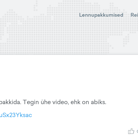
Lennupakkumised
Re
i pakkida. Tegin ühe video, ehk on abiks.
BuSx23Yksac