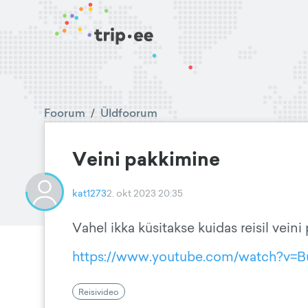
Foorum
/
Üldfoorum
Veini pakkimine
kat1273
2. okt 2023 20:35
Vahel ikka küsitakse kuidas reisil vein
https://www.youtube.com/watch?v=
Reisivideo