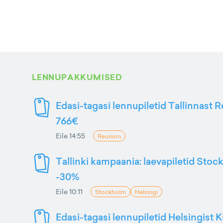
LENNUPAKKUMISED
Edasi-tagasi lennupiletid Tallinnast R
766€
Eile 14:55
Reunion
Tallinki kampaania: laevapiletid Stoc
-30%
Eile 10:11
Stockholm
Helsingi
Edasi-tagasi lennupiletid Helsingist K