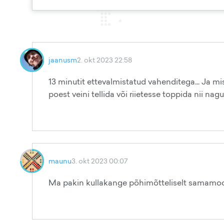
jaanusm
2. okt 2023 22:58
13 minutit ettevalmistatud vahenditega... Ja mis
poest veini tellida või riietesse toppida nii na
maunu
3. okt 2023 00:07
Ma pakin kullakange põhimõtteliselt samamood