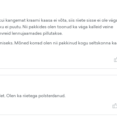
kui kangemat kraami kaasa ei võta, siis riiete sisse ei ole väg
ku ei puutu. Nii pakkides olen toonud ka väga kalleid veine
ohvreid lennujaamades pillutakse.
kimiseks. Mõned korrad olen nii pakkinud kogu seltskonna k
et. Olen ka riietega polsterdanud.