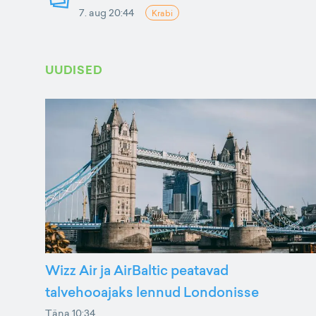
7. aug 20:44
Krabi
UUDISED
Wizz Air ja AirBaltic peatavad
talvehooajaks lennud Londonisse
Täna 10:34