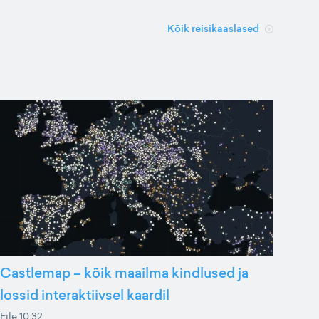
Kõik reisikaaslased
Castlemap – kõik maailma kindlused ja
lossid interaktiivsel kaardil
Eile 10:32