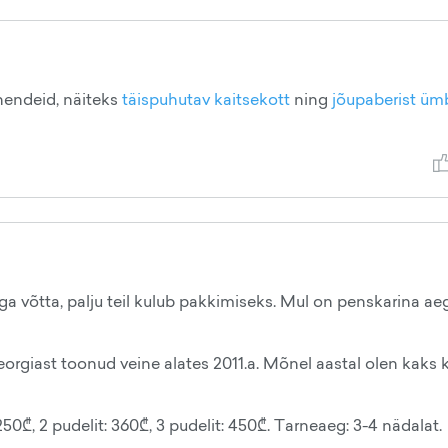
hendeid, näiteks
täispuhutav kaitsekott
ning
jõupaberist ümb
ega võtta, palju teil kulub pakkimiseks. Mul on penskarina ae
eorgiast toonud veine alates 2011.a. Mõnel aastal olen kaks 
250₾, 2 pudelit: 360₾, 3 pudelit: 450₾. Tarneaeg: 3-4 nädalat.