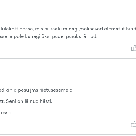
i kilekottidesse, mis ei kaalu midagi,maksavad olematut hind
sisse ja pole kunagi üksi pudel puruks läinud.
ed kihid pesu jms riietusesemeid.
. Seni on läinud hästi.
tesse.