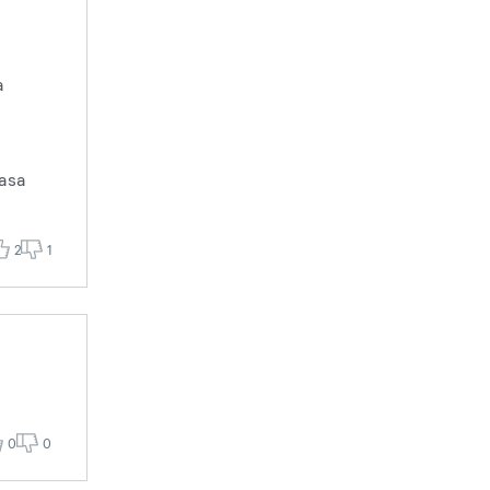
a
aasa
2
1
0
0