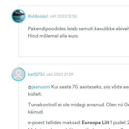
Buldooza
3. okt 2023 12:56
Pakendipoodides leiab samuti kasulikke abiva
Hind mõlemal alla euro.
kat1273
3. okt 2023 21:29
@
jaanusm
Kui saate 70. aastaseks, siis võite a
küllalt.
Turvakontroll ei ole midagi arvanud. Olen nii G
käinud.
e-poest tellides maksad:
Euroopa Liit
1 pudel: 