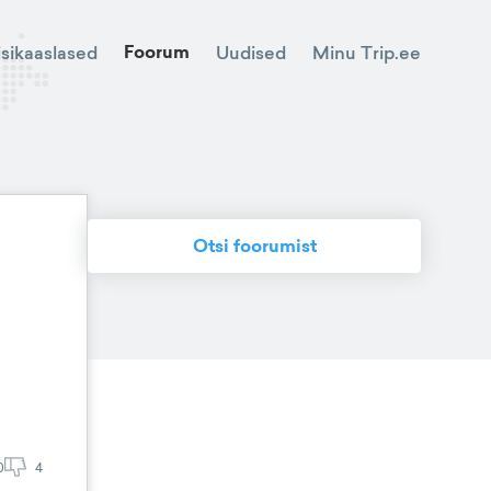
Foorum
Minu Trip.ee
isikaaslased
Uudised
Otsi foorumist
0
4