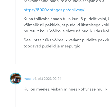
Maksimaalne pudelite arv ühele saajale on 3.
https://8000vintages.ge/delivery/
Kuna tollivabalt saab tuua kuni 8 pudelit veini, 
võimalik nii pakkida, et pudelid üksteisega kok
muretult koju. Võibolla olete näinud, kuidas k
See lihtsalt üks võimalik variant pudelite pak
toodavad pudelid ja meepurgid.
meelis
4. okt 2023 02:24
Kui on meeles, viskan minnes kohvrisse mullikil