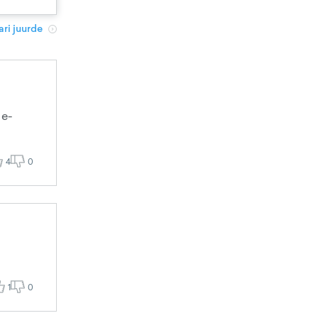
ri juurde
 e-
4
0
1
0