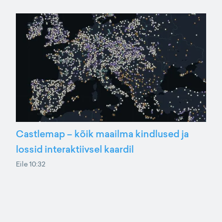
Castlemap – kõik maailma kindlused ja
lossid interaktiivsel kaardil
Eile 10:32