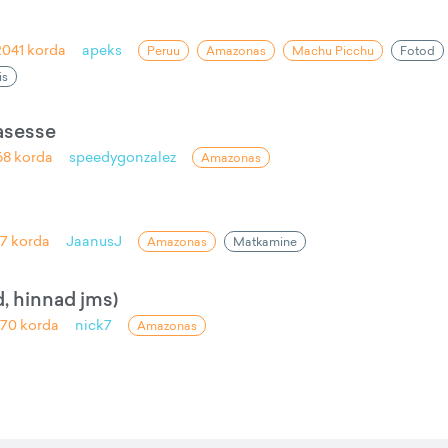
2041
korda
apeks
Peruu
Amazonas
Machu Picchu
Fotod
is
asesse
68
korda
speedygonzalez
Amazonas
o
07
korda
JaanusJ
Amazonas
Matkamine
, hinnad jms)
070
korda
nick7
Amazonas