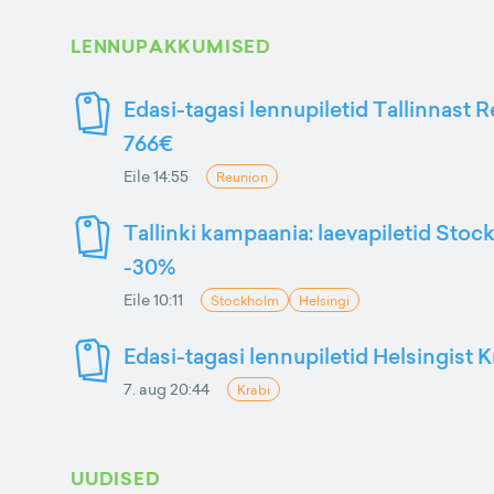
LENNUPAKKUMISED
Edasi-tagasi lennupiletid Tallinnast R
766€
Eile 14:55
Reunion
Tallinki kampaania: laevapiletid Stoc
-30%
Eile 10:11
Stockholm
Helsingi
Edasi-tagasi lennupiletid Helsingist K
7. aug 20:44
Krabi
UUDISED