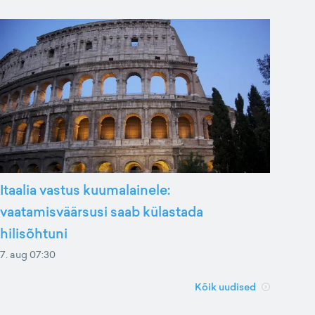
Itaalia vastus kuumalainele:
vaatamisväärsusi saab külastada
hilisõhtuni
7. aug 07:30
Kõik uudised