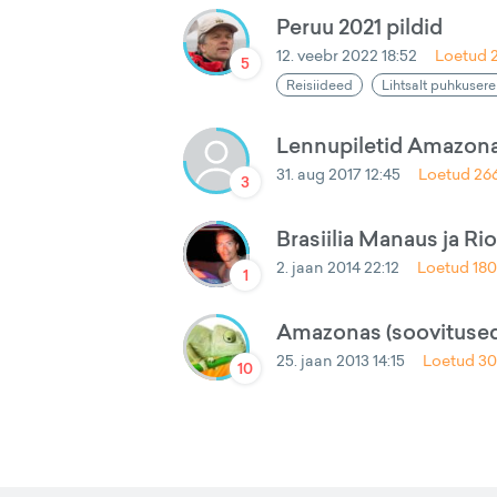
Peruu 2021 pildid
12. veebr 2022 18:52
Loetud
5
Reisiideed
Lihtsalt puhkusere
Lennupiletid Amazon
31. aug 2017 12:45
Loetud
26
3
Brasiilia Manaus ja Ri
2. jaan 2014 22:12
Loetud
18
1
Amazonas (soovitused
25. jaan 2013 14:15
Loetud
3
10