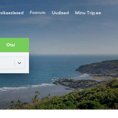
Foorum
Minu Trip.ee
isikaaslased
Uudised
Otsi