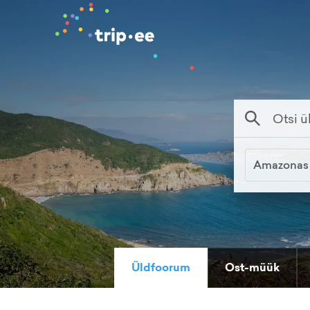
Amazonas
Üldfoorum
Ost-müük