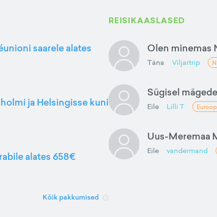
REISIKAASLASED
éunioni saarele alates
Olen minemas 
Täna
Viljartrip
N
Sügisel mäged
kholmi ja Helsingisse kuni
Eile
Lilli T
Euroop
Uus-Meremaa M
Eile
vandermand
rabile alates 658€
Kõik pakkumised