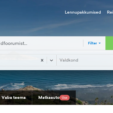
Lennupakkumised
Re
Filter
Valdkond
Vaba teema
Matkaauto
Uus