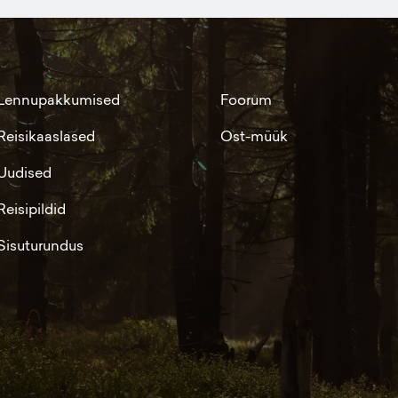
Lennupakkumised
Foorum
Reisikaaslased
Ost-müük
Uudised
Reisipildid
Sisuturundus