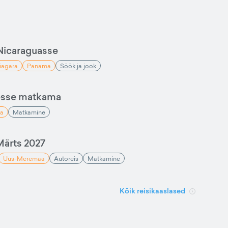
Nicaraguasse
iagara
Panama
Söök ja jook
esse matkama
a
Matkamine
ärts 2027
Uus-Meremaa
Autoreis
Matkamine
Kõik reisikaaslased