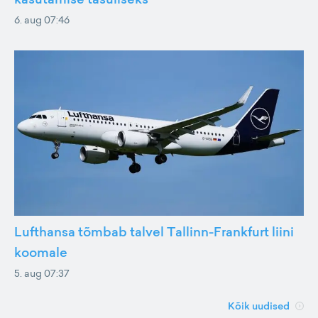
6. aug 07:46
Lufthansa tõmbab talvel Tallinn-Frankfurt liini
koomale
5. aug 07:37
Kõik uudised