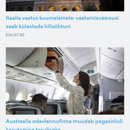
Itaalia vastus kuumalainele: vaatamisväärsusi
saab külastada hilisõhtuni
Eile 07:30
Austraalia odavlennufirma muudab pagasiriiuli
kasutamise tasuliseks