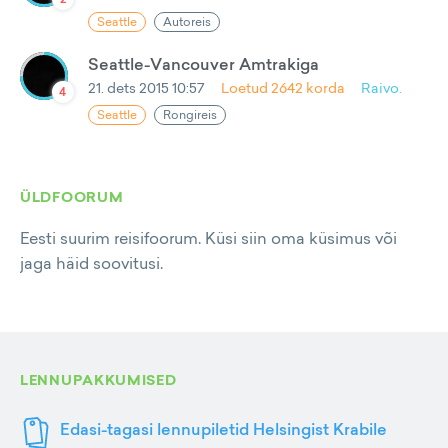
Seattle
Autoreis
Seattle-Vancouver Amtrakiga
21. dets 2015 10:57
Loetud
2642
korda
Raivo.
4
Seattle
Rongireis
ÜLDFOORUM
Eesti suurim reisifoorum. Küsi siin oma küsimus või
jaga häid soovitusi.
LENNUPAKKUMISED
Edasi-tagasi lennupiletid Helsingist Krabile