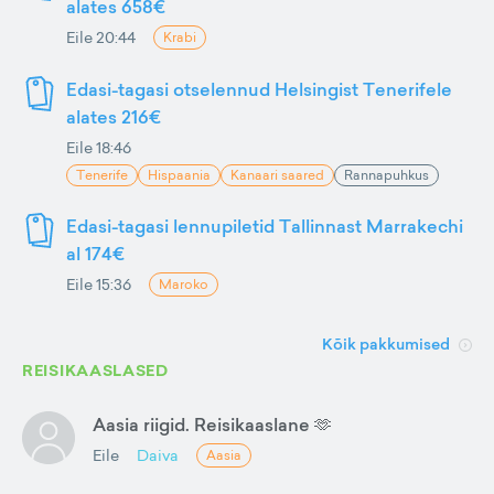
alates 658€
Eile 20:44
Krabi
Edasi-tagasi otselennud Helsingist Tenerifele
alates 216€
Eile 18:46
Tenerife
Hispaania
Kanaari saared
Rannapuhkus
Edasi-tagasi lennupiletid Tallinnast Marrakechi
al 174€
Eile 15:36
Maroko
Kõik pakkumised
REISIKAASLASED
Aasia riigid. Reisikaaslane 🫶
Eile
Daiva
Aasia