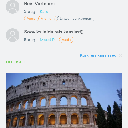
Reis Vietnami
5. aug
Karu
Aasia
Vietnam
Lihtsalt puhkusereis
Sooviks leida reisikaaslast))
5. aug
MarekP
Aasia
Kõik reisikaaslased
UUDISED