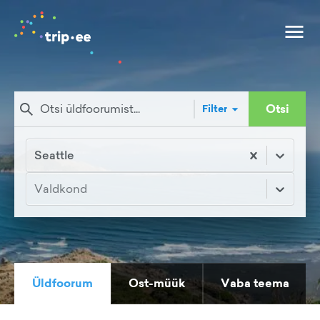
Otsi
Filter
Seattle
Valdkond
Üldfoorum
Ost-müük
Vaba teema