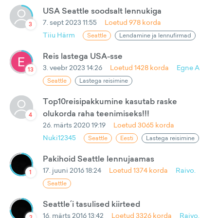
USA Seattle soodsalt lennukiga
7. sept 2023 11:55
Loetud
978
korda
3
Tiiu Härm
Seattle
Lendamine ja lennufirmad
Reis lastega USA-sse
3. veebr 2023 14:26
Loetud
1428
korda
Egne A
13
Seattle
Lastega reisimine
Top10reisipakkumine kasutab raske
olukorda raha teenimiseks!!!
4
26. märts 2020 19:19
Loetud
3065
korda
Nuki12345
Seattle
Eesti
Lastega reisimine
Pakihoid Seattle lennujaamas
17. juuni 2016 18:24
Loetud
1374
korda
Raivo.
1
Seattle
Seattle´i tasulised kiirteed
16. märts 2016 13:42
Loetud
3326
korda
Raivo.
2