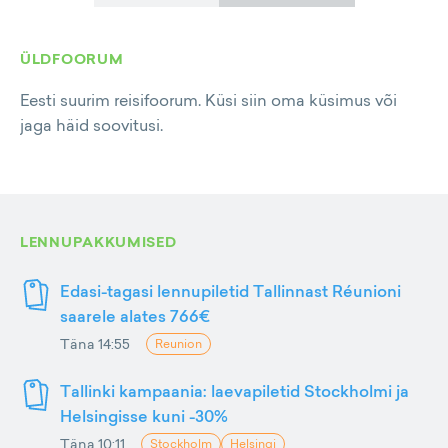
ÜLDFOORUM
Eesti suurim reisifoorum. Küsi siin oma küsimus või
jaga häid soovitusi.
LENNUPAKKUMISED
Edasi-tagasi lennupiletid Tallinnast Réunioni
saarele alates 766€
Täna 14:55
Reunion
Tallinki kampaania: laevapiletid Stockholmi ja
Helsingisse kuni -30%
Täna 10:11
Stockholm
Helsingi