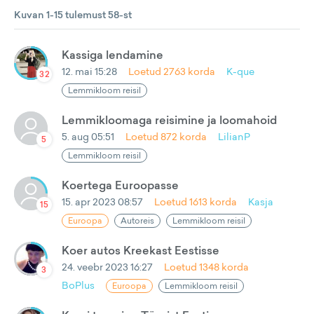
Kuvan 1-15 tulemust 58-st
Kassiga lendamine
12. mai 15:28
Loetud
2763
korda
K-que
32
Lemmikloom reisil
Lemmikloomaga reisimine ja loomahoid
5. aug 05:51
Loetud
872
korda
LilianP
5
Lemmikloom reisil
Koertega Euroopasse
15. apr 2023 08:57
Loetud
1613
korda
Kasja
15
Euroopa
Autoreis
Lemmikloom reisil
Koer autos Kreekast Eestisse
24. veebr 2023 16:27
Loetud
1348
korda
3
BoPlus
Euroopa
Lemmikloom reisil