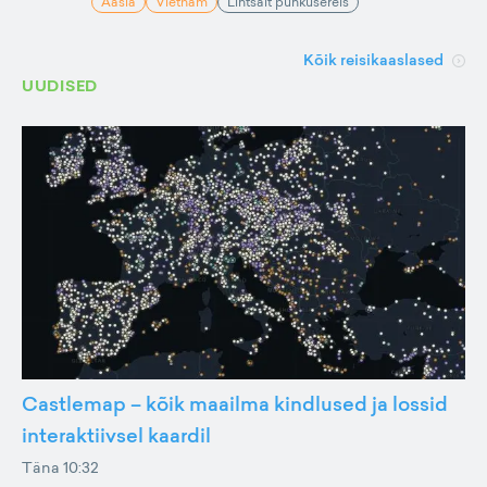
Aasia
Vietnam
Lihtsalt puhkusereis
Kõik reisikaaslased
UUDISED
Castlemap – kõik maailma kindlused ja lossid
interaktiivsel kaardil
Täna 10:32