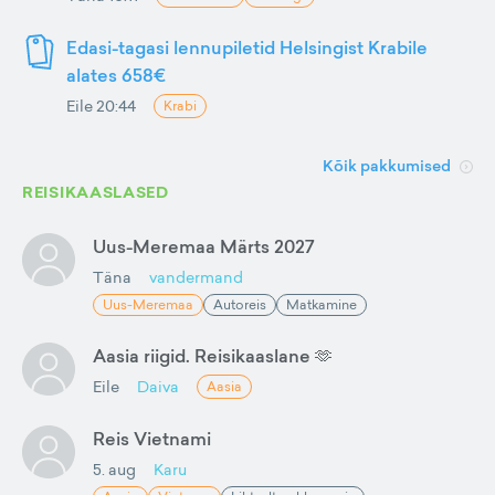
Edasi-tagasi lennupiletid Helsingist Krabile
alates 658€
Eile 20:44
Krabi
Kõik pakkumised
REISIKAASLASED
Uus-Meremaa Märts 2027
Täna
vandermand
Uus-Meremaa
Autoreis
Matkamine
Aasia riigid. Reisikaaslane 🫶
Eile
Daiva
Aasia
Reis Vietnami
5. aug
Karu