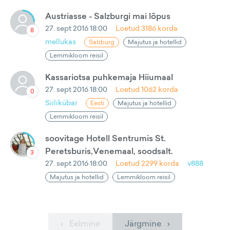
Austriasse - Salzburgi mai lõpus
27. sept 2016 18:00
Loetud
3186
korda
8
mellukas
Salzburg
Majutus ja hotellid
Lemmikloom reisil
Kassariotsa puhkemaja Hiiumaal
27. sept 2016 18:00
Loetud
1062
korda
0
Siilikübar
Eesti
Majutus ja hotellid
Lemmikloom reisil
soovitage Hotell Sentrumis St.
Peretsburis,Venemaal, soodsalt.
3
27. sept 2016 18:00
Loetud
2299
korda
v888
Majutus ja hotellid
Lemmikloom reisil
‹ Eelmine
Järgmine ›