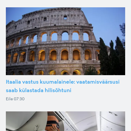
Itaalia vastus kuumalainele: vaatamisväärsusi
saab külastada hilisõhtuni
Eile 07:30