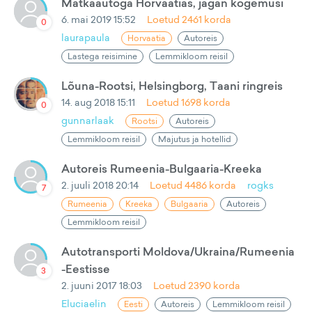
Matkaautoga Horvaatias, jagan kogemusi
6. mai 2019 15:52
Loetud
2461
korda
0
laurapaula
Horvaatia
Autoreis
Lastega reisimine
Lemmikloom reisil
Lõuna-Rootsi, Helsingborg, Taani ringreis
14. aug 2018 15:11
Loetud
1698
korda
0
gunnarlaak
Rootsi
Autoreis
Lemmikloom reisil
Majutus ja hotellid
Autoreis Rumeenia-Bulgaaria-Kreeka
2. juuli 2018 20:14
Loetud
4486
korda
rogks
7
Rumeenia
Kreeka
Bulgaaria
Autoreis
Lemmikloom reisil
Autotransporti Moldova/Ukraina/Rumeenia
-Eestisse
3
2. juuni 2017 18:03
Loetud
2390
korda
Eluciaelin
Eesti
Autoreis
Lemmikloom reisil