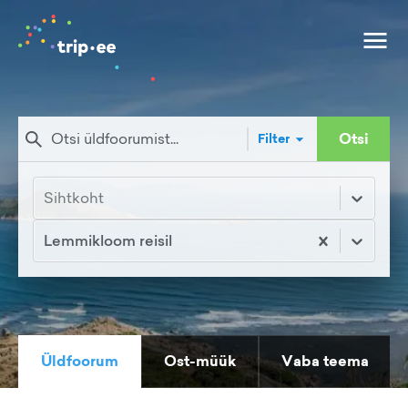
Otsi
Filter
Sihtkoht
Lemmikloom reisil
Üldfoorum
Ost-müük
Vaba teema