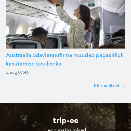
Austraalia odavlennufirma muudab pagasiriiuli
kasutamise tasuliseks
6. aug 07:46
Kõik uudised
Lennupakkumised