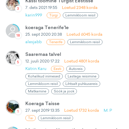
Kassi toomine Türgist Eestisse
7. dets 2021 19:55
Loetud
2348
korda
3
karin999
Türgi
Lemmikloom reisil
koeraga Tenerife'le
25. sept 2020 20:38
Loetud
6045
korda
18
alesjabb
Tenerife
Lemmikloom reisil
Saaremaa talvel
12. juuli 2020 17:22
Loetud
4801
korda
5
Kätrin Karu
Eesti
Autoreis
Kohalikud inimesed
Lastega reisimine
Lemmikloom reisil
Lihtsalt puhkusereis
Matkamine
Söök ja jook
Koeraga Taisse
27. sept 2019 13:35
Loetud
1732
korda
M. P
1
Tai
Lemmikloom reisil