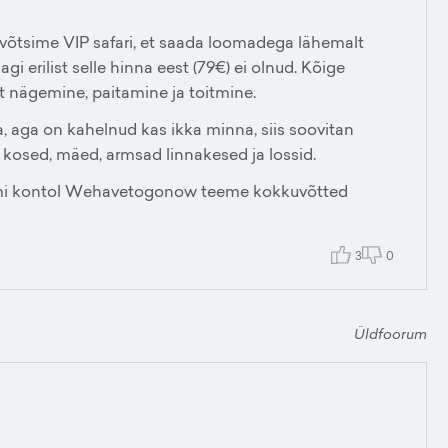
, võtsime VIP safari, et saada loomadega lähemalt
gi erilist selle hinna eest (79€) ei olnud. Kõige
t nägemine, paitamine ja toitmine.
a, aga on kahelnud kas ikka minna, siis soovitan
d, kosed, mäed, armsad linnakesed ja lossid.
grami kontol Wehavetogonow teeme kokkuvõtted
3
0
Üldfoorum