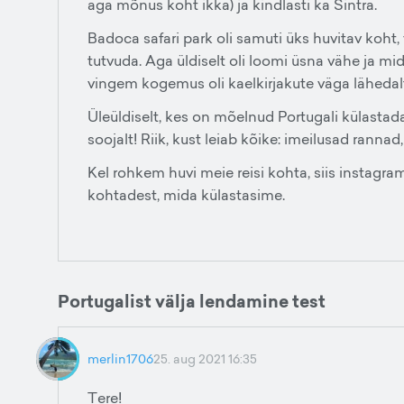
aga mõnus koht ikka) ja kindlasti ka Sintra.
Badoca safari park oli samuti üks huvitav koht
tutvuda. Aga üldiselt oli loomi üsna vähe ja mida
vingem kogemus oli kaelkirjakute väga lähedal
Üleüldiselt, kes on mõelnud Portugali külastad
soojalt! Riik, kust leiab kõike: imeilusad ranna
Kel rohkem huvi meie reisi kohta, siis insta
kohtadest, mida külastasime.
Portugalist välja lendamine test
merlin1706
25. aug 2021 16:35
Tere!