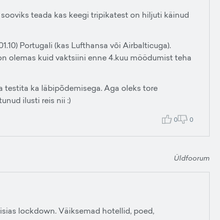
sooviks teada kas keegi tripikatest on hiljuti käinud
.10) Portugali (kas Lufthansa vōi Airbalticuga).
 on olemas kuid vaktsiini enne 4.kuu möödumist teha
ma testita ka läbipõdemisega. Aga oleks tore
ud ilusti reis nii :)
0
0
Üldfoorum
aisias lockdown. Väiksemad hotellid, poed,