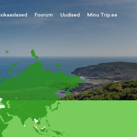
Minu Trip.ee
isikaaslased
Foorum
Uudised