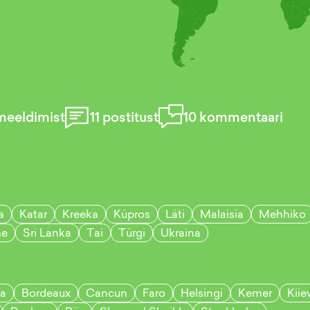
meeldimist
11
postitust
10
kommentaari
a
Katar
Kreeka
Küpros
Läti
Malaisia
Mehhiko
e
Sri Lanka
Tai
Türgi
Ukraina
a
Bordeaux
Cancun
Faro
Helsingi
Kemer
Kiie