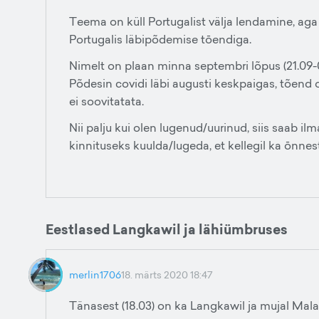
Teema on küll Portugalist välja lendamine, aga 
Portugalis läbipõdemise tōendiga.
Nimelt on plaan minna septembri lõpus (21.09-01
Põdesin covidi läbi augusti keskpaigas, tõend
ei soovitatata.
Nii palju kui olen lugenud/uurinud, siis saab il
kinnituseks kuulda/lugeda, et kellegil ka ōnnestun
Eestlased Langkawil ja lähiümbruses
merlin1706
18. märts 2020 18:47
Tänasest (18.03) on ka Langkawil ja mujal Mal