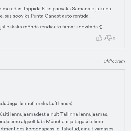
ime edasi trippida 8-ks päevaks Samanale ja kuna
, siis sooviks Punta Canast auto rentida.
l oskaks mõnda rendiauto firmat soovitada :))
0
0
Üldfoorum
 lendudega, lennufirmaks Lufthansa)
üsiti lennujaamadest ainult Tallinna lennujaamas,
endasime algselt läbi Müncheni ja tagasi tulime
artmentides koroonapassi ei tahetud, ainult viimases