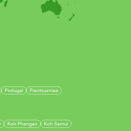
Portugal
Prantsusmaa
v
Koh Phangan
Koh Samui