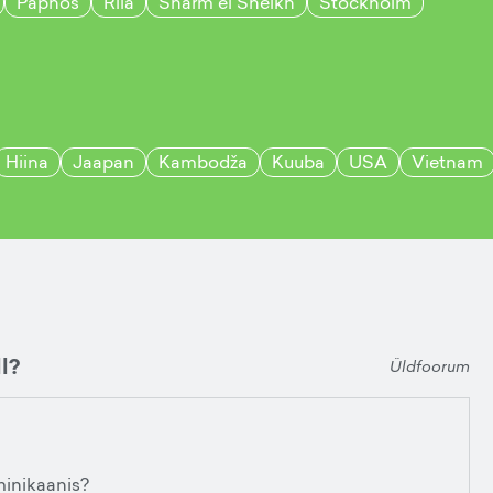
Paphos
Riia
Sharm el Sheikh
Stockholm
Hiina
Jaapan
Kambodža
Kuuba
USA
Vietnam
l?
Üldfoorum
minikaanis?