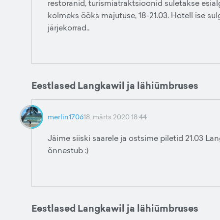
restoranid, turismiatraktsioonid suletakse es
kolmeks ööks majutuse, 18-21.03. Hotell ise su
järjekorrad..
Eestlased Langkawil ja lähiümbruses
merlin1706
18. märts 2020 18:44
Jäime siiski saarele ja ostsime piletid 21.03 
õnnestub :)
Eestlased Langkawil ja lähiümbruses