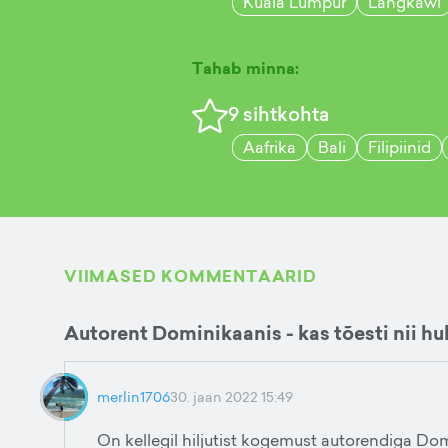
Kuala Lumpur
Langkawi
Tahab minna:
9
sihtkohta
Aafrika
Bali
Filipiinid
VIIMASED KOMMENTAARID
Autorent Dominikaanis - kas tõesti nii hul
merlin1706
30. jaan 2022 15:49
On kellegil hiljutist kogemust autorendiga Do