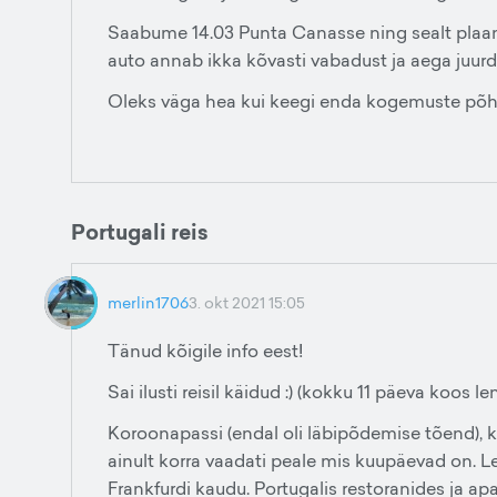
Saabume 14.03 Punta Canasse ning sealt plaan
auto annab ikka kõvasti vabadust ja aega juurde
Oleks väga hea kui keegi enda kogemuste põhja
Portugali reis
merlin1706
3. okt 2021 15:05
Tänud kõigile info eest!
Sai ilusti reisil käidud :) (kokku 11 päeva koos
Koroonapassi (endal oli läbipõdemise tõend), k
ainult korra vaadati peale mis kuupäevad on. L
Frankfurdi kaudu. Portugalis restoranides ja ap