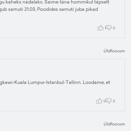
ialgu kaheks nädalaks. Saime täna hommikul täpselt
lgub samuti 21.03. Poodides samuti juba pikad
1
0
Üldfoorum
Langkawi-Kuala Lumpur-Istanbul-Tallinn. Loodame, et
0
0
Üldfoorum