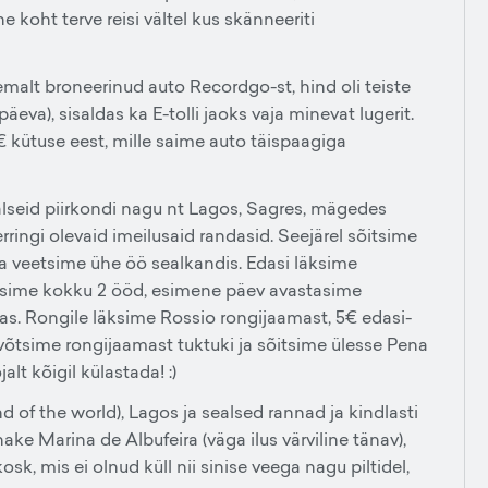
e koht terve reisi vältel kus skänneeriti
malt broneerinud auto Recordgo-st, hind oli teiste
eva), sisaldas ka E-tolli jaoks vaja minevat lugerit.
0€ kütuse eest, mille saime auto täispaagiga
alseid piirkondi nagu nt Lagos, Sagres, mägedes
erringi olevaid imeilusaid randasid. Seejärel sõitsime
a veetsime ühe öö sealkandis. Edasi läksime
etsime kokku 2 ööd, esimene päev avastasime
ras. Rongile läksime Rossio rongijaamast, 5€ edasi-
s võtsime rongijaamast tuktuki ja sõitsime ülesse Pena
alt kõigil külastada! :)
 of the world), Lagos ja sealsed rannad ja kindlasti
ke Marina de Albufeira (väga ilus värviline tänav),
k, mis ei olnud küll nii sinise veega nagu piltidel,