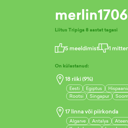
merlin1706
Liitus Tripiga
8 aastat tagasi
5
meeldimist
1
mitte
On külastanud:
18
riiki (
9
%)
Eesti
Egiptus
Hispaani
Rootsi
Singapur
Soom
17
linna või piirkonda
Algarve
Antalya
Ateen