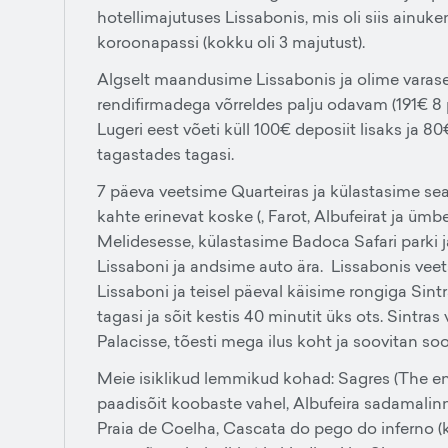
hotellimajutuses Lissabonis, mis oli siis ainuken
koroonapassi (kokku oli 3 majutust).
Algselt maandusime Lissabonis ja olime varase
rendifirmadega võrreldes palju odavam (191€ 8 pä
Lugeri eest võeti küll 100€ deposiit lisaks ja 8
tagastades tagasi.
7 päeva veetsime Quarteiras ja külastasime se
kahte erinevat koske (, Farot, Albufeirat ja ümb
Melidesesse, külastasime Badoca Safari parki j
Lissaboni ja andsime auto ära. Lissabonis ve
Lissaboni ja teisel päeval käisime rongiga Sint
tagasi ja sõit kestis 40 minutit üks ots. Sintra
Palacisse, tõesti mega ilus koht ja soovitan sooj
Meie isiklikud lemmikud kohad: Sagres (The end
paadisõit koobaste vahel, Albufeira sadamalinna
Praia de Coelha, Cascata do pego do inferno (kos