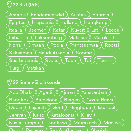
32
riiki (
16
%)
Araabia Ühendemiraadid
Austria
Bahrein
Egiptus
Hispaania
Holland
Hongkong
Itaalia
Jeemen
Katar
Kuveit
Läti
Leedu
Liibanon
Luksemburg
Malaisia
Maroko
Norra
Omaan
Poola
Prantsusmaa
Rootsi
Saksamaa
Saudi Araabia
Soome
Suurbritannia
Šveits
Taani
Tai
Tšehhi
Türgi
Vatikan
29
linna või piirkonda
Abu Dhabi
Agadir
Ajman
Amsterdam
Bangkok
Barcelona
Bergen
Costa Brava
Dubai
Fujairah
Genf
Hurghada
Istanbul
Jerevan
Kairo
Kataloonia
Kiiev
Kuala Lumpur
Langkawi
Marrakech
Moskva
Oslo
Penang
Ras Al Khaimah
Sharjah