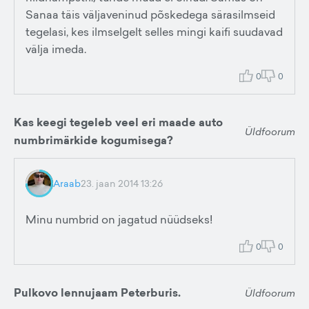
Sanaa täis väljaveninud põskedega särasilmseid
tegelasi, kes ilmselgelt selles mingi kaifi suudavad
välja imeda.
0
0
Kas keegi tegeleb veel eri maade auto
Üldfoorum
numbrimärkide kogumisega?
Araab
23. jaan 2014 13:26
Minu numbrid on jagatud nüüdseks!
0
0
Pulkovo lennujaam Peterburis.
Üldfoorum