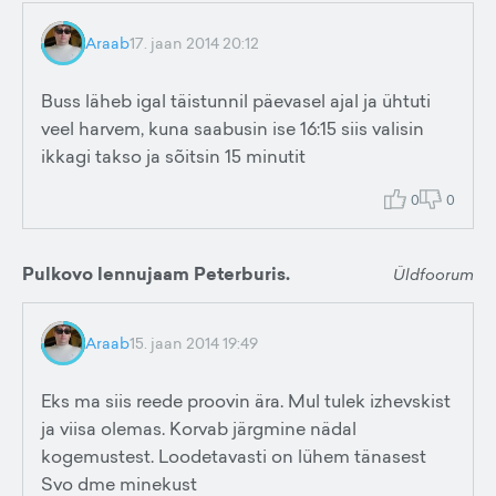
Araab
17. jaan 2014 20:12
Buss läheb igal täistunnil päevasel ajal ja ühtuti
veel harvem, kuna saabusin ise 16:15 siis valisin
ikkagi takso ja sõitsin 15 minutit
0
0
Pulkovo lennujaam Peterburis.
Üldfoorum
Araab
15. jaan 2014 19:49
Eks ma siis reede proovin ära. Mul tulek izhevskist
ja viisa olemas. Korvab järgmine nädal
kogemustest. Loodetavasti on lühem tänasest
Svo dme minekust