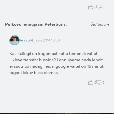
0
0
Pulkovo lennujaam Peterburis.
Üldfoorum
Araab
14. jaan 2014 10:50
Kas kellegil on kogemust kahe terminali vahel
liikleva transfer bussiga? Lennujaama enda lehelt
ei suutnud midagi leida, google väitel on 15 minuti
tagant liikuv buss olemas.
0
0