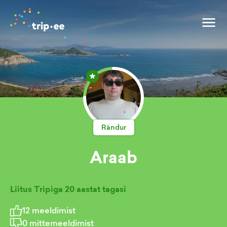
Rändur
Araab
Liitus Tripiga
20 aastat tagasi
12
meeldimist
0
mittemeeldimist