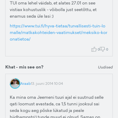
TUI oma lehel väidab, et alates 27.01 on see
vistiax kohustuslik - võibolla just seetõttu, et
enamus seda üle lasi :)
https://www.tui.fi/hyva-tietaa/turvallisesti-tuin-lo
malle/matkakohteiden-vaatimukset/meksiko-kor
onatietoa/
0
0
Khat - mis see on?
Uudised
Araab
13. juuni 2014 10:04
Ka mina oma Jeemeni tuuri ajal ei suutnud selle
qati loomust avastada, ca 1,5 tunni jooksul sai
seda kogu aeg põske lükatud ja peale
hiidhampstri:) tunde muud ei olnud. Samas on