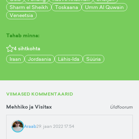
Sharm el Sheikh
Toskaana
Umm Al Quwain
Veneetsia
Tahab minna:
4
sihtkohta
Iraan
Jordaania
Lähis-Ida
Süüria
VIIMASED KOMMENTAARID
Mehhiko ja Visitax
Üldfoorum
Araab
29. jaan 2022 17:54