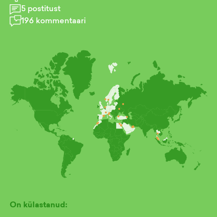
5
postitust
196
kommentaari
On külastanud: